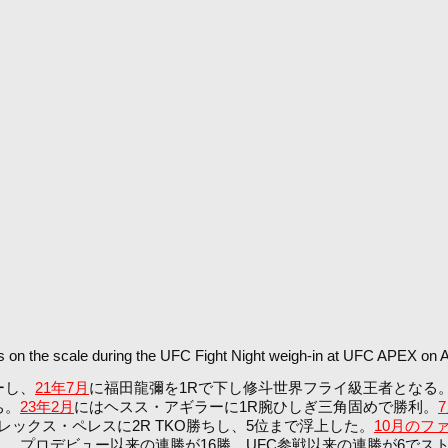
 the scale during the UFC Fight Night weigh-in at UFC APEX on Au
ーし、
21年7月
に福田龍彌を1Rで下し修斗世界フライ級王者となる。
ち。
23年2月
にはヘスス・アギラーに1R腕ひしぎ三角固めで勝利。
レックス・ペレスに2R TKO勝ちし、5位まで浮上した。
10月のフ
し、プロデビュー以来の連勝が16勝、UFC参戦以来の連勝が6でス