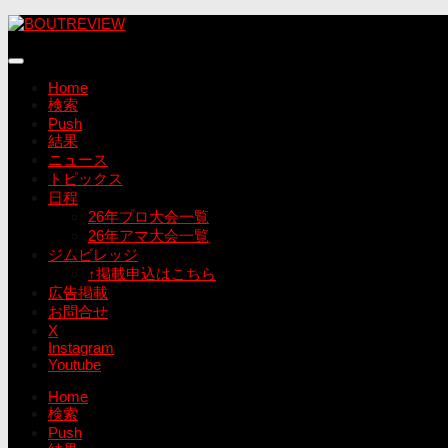
コ
ン
テ
ン
Home
ツ
検索
へ
Push
ス
結果
キ
ニュース
ッ
トピックス
プ
日程
26年プロ大会一覧
26年アマ大会一覧
ジムビレッジ
↑掲載申込はこちら
広告掲載
お問合せ
X
Instagram
Youtube
Home
検索
Push