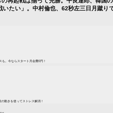
星からの再起戦は揃って完勝。平良達郎、韓国
いたい」。中村倫也、62秒左三日月蹴りで
スも。今ならスタート月会費0円！
技の動きを使ってストレス解消！