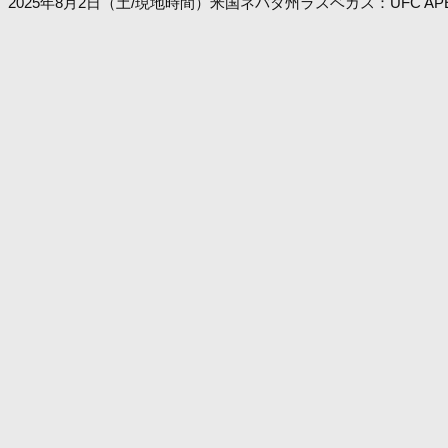
2025年8月2日（土/現地時間）米国ネバダ州ラスベガス：UFC AP