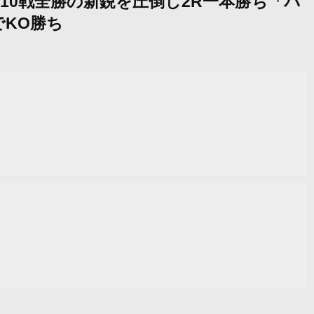
の10戦全勝の新鋭を圧倒し2R一本勝ち「パ
KO勝ち