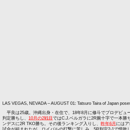
LAS VEGAS, NEVADA – AUGUST 01: Tatsuro Taira of Japan poses on
平良は25歳。沖縄出身・在住で、18年8月に修斗でプロデビュ
判定勝ちし、
10月の2戦目
ではC.J.ベルガラに2R腕十字で一本勝
ンデスに2R TKO勝ち。その後ランキング入りし、
昨年6月
にはア
試合が組まれたが、ロイバルの打撃に苦しみ、5R判定2-1で惜敗