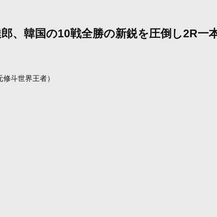
郎、韓国の10戦全勝の新鋭を圧倒し2R
位、元修斗世界王者）