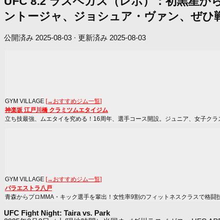
UFC 8.2 ラスベガス（レポ）：初黒
ントージャ、ジョシュア・ヴァン、ぜひ戦
公開済み
2025-08-03
· 更新済み
2025-08-03
GYM VILLAGE
[→おすすめジム一覧]
神楽坂 江戸川橋 クラミツムエタイジム
立ち技最強、ムエタイを究める！16周年、選手コース開設。ジュニア、女子クラ
GYM VILLAGE
[→おすすめジム一覧]
パラエストラ八戸
青森からプロMMA・キック選手を輩出！女性率9割のフィットネスクラスで格闘
UFC Fight Night: Taira vs. Park