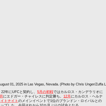
gust 01, 2025 in Las Vegas, Nevada. (Photo by Chris Unger/Zuffa 
22年にUFCと契約し、
5月の初戦
ではカルロス・カンデラリオに
7月
にエドガー・チャイレスに判定勝ち。
12月
にカルロス・ヘルナ
ァイトナイト
のメインイベントで1位のブランドン・ロイバルとの
トップした。今回それから10カ月ぶりの試合となる。