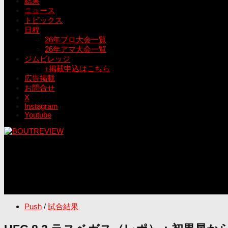
結果
ニュース
トピックス
日程
26年プロ大会一覧
26年アマ大会一覧
ジムビレッジ
↑掲載申込はこちら
広告掲載
お問合せ
X
Instagram
Youtube
Push
/
試合結果