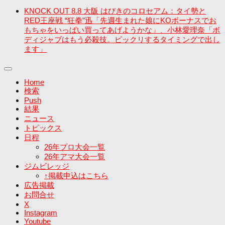
KNOCK OUT 8.8 大阪 はびきのコロセアム：タイ勢と
RED王座戦 “狂拳”迅「先週生まれた娘にKOボーナスでお
もちゃをいっぱい買ってあげようかな」、小林愛理奈「ボ
ディジャブはもう必殺技。ビックリするタイミングで出し
ます」
Home
検索
Push
結果
ニュース
トピックス
日程
26年プロ大会一覧
26年アマ大会一覧
ジムビレッジ
↑掲載申込はこちら
広告掲載
お問合せ
X
Instagram
Youtube