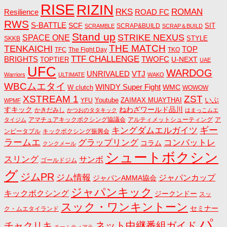
RISE
RIZIN
RKS
ROMAN
ROAD FC
Resilience
RWS
S-BATTLE
SCF
SIT
SCRAP&BUILD
SCRAMBLE
SCRAP＆BUILD
Stand up
STRIKE NEXUS
SPACE ONE
STYLE
SKKB
THE MATCH
TENKAICHI
TOP
TFC
The Fight Day
TKO
TTF CHALLENGE
BRIGHTS
TWOFC
U-NEXT
TOPTIER
UAE
UFC
WARDOG
UNRIVALED
VTJ
Warriors
ULTIMATE
WAKO
WBCムエタイ
WINDY Super Fight
WMC
W clutch
WOWOW
ZST
XSTREAM 1
いぶ
Youtube
ZAIMAX MUAYTHAI
YFU
WPMF
すキック
ねわざワールド品川
かきだみし
かつおのタタキック
はまっこムエ
アマチュアキックボクシング協議会
アルティメットシューティング
ア
タイジム
キングダムエルガイツ
ギー
ンビータブル
キックボクシング振興会
ラームエ
コンバットレ
グラップリング
コラム
クンクメール
シュートボクシン
スリング
サンボ
ゴールドジム
グ
ジムPR
ジム情報
ジャパンカップ
ジャパンAMMA協会
ジャパンキック
キックボクシング
ジークンドー
スッ
スック・ワンキントーン
セミナー
ク・ムエタイランド
パ
ネット中継番組ガイド
チャクリキ