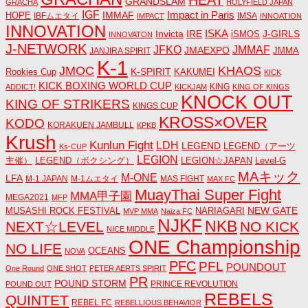
HEAT
GRANDSLAM
GRACHA
HOLYFIELD JAPAN
IGF
Impact in Paris
IMMAF
HOPE
IBFムエタイ
IMSA
IMPACT
INNOATION
INNOVATION
ISKA
Invicta
IRE
J-GIRLS
iSMOS
INNOVATON
J-NETWORK
JMMAF
JFKO
JMAEXPO
JANJIRA SPIRIT
JMMA
K-1
JMOC
KHAOS
K-SPIRIT
Rookies Cup
KAKUMEI
KICK
KICK BOXING WORLD CUP
KING
ADDICT!
KICKJAM
KING OF KINGS
KNOCK OUT
KING OF STRIKERS
KINGS CUP
KROSS×OVER
KODO
KORAKUEN JAMBULL
KPKB
Krush
Kunlun Fight
LDH
LEGEND
LEGEND（アーツ
Ks-CUP
LEGION
主催）
LEGEND（ボクシング）
LEGION☆JAPAN
Level-G
MAキック
M-ONE
LFA
M-1 JAPAN
M-1ムエタイ
MAS FIGHT
MAX FC
MuayThai Super Fight
MMA甲子園
MEGA2021
MFP
NEW GATE
MUSASHI ROCK FESTIVAL
NARIAGARI
MVP MMA
Naiza FC
NJKF
NKB
NEXT☆LEVEL
NO KICK
NICE MIDDLE
ONE Championship
NO LIFE
OCEANS
NOVA
PFC
PFL
POUNDOUT
One Round
ONE SHOT
PETER AERTS SPIRIT
PR
POUND STORM
PRINCE REVOLUTION
POUND OUT
REBELS
QUINTET
REBEL FC
REBELLIOUS BEHAVIOR