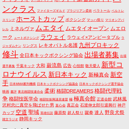
チームティアラ
ンクラス
ベラトール
ファイターズギルド
ブラジリアン柔術
ベルトレ
ホーストカップ
ボクシング
マッハ祭り
スリング
マリオンアパ
ムエタイ
ムエタイオープン
ミネルヴァ
ムエロ
レル
ラウェイ
ーク
ラウェイ×アンビータブル
ュートボクシング
ラ
九州プロキック
レキオバトル名護
リングス
ジャダムナン
修斗
出場者募集
全日本キックボクシング協会
出場
新型コ
巌流島
大和
広告
千葉キック
心技館
敬天愛人
選手募集
ロナウイルス
新日本キック
新空
新極真会
手
日本MMA審判機構
日本キックボクシング協議会
日本キックボクシング選手協会
格闘代理戦
柔術
格闘DREAMERS
映画
書評
東北格闘技連合会
争
極真会館
格闘技医学会
武林風
正道会館
極
格闘技振興議員連盟
沢村忠に真空を飛ばせた男
真正会
石渡伸太郎引退興行
神戸
直心会
空道
聖域
野良犬祭
蹴拳
達人
カップ
藤原祭
超人祭り
英雄伝説
静岡キック
雑文ラジオ