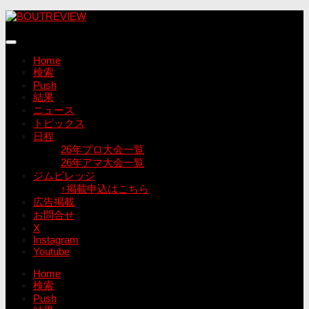
コ
ン
テ
ン
Home
ツ
検索
へ
Push
ス
結果
キ
ニュース
ッ
トピックス
プ
日程
26年プロ大会一覧
26年アマ大会一覧
ジムビレッジ
↑掲載申込はこちら
広告掲載
お問合せ
X
Instagram
Youtube
Home
検索
Push