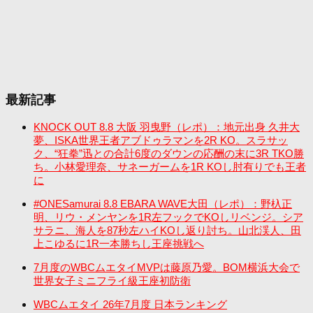
最新記事
KNOCK OUT 8.8 大阪 羽曳野（レポ）：地元出身 久井大
夢、ISKA世界王者アブドゥラマンを2R KO。スラサッ
ク、“狂拳”迅との合計6度のダウンの応酬の末に3R TKO勝
ち。小林愛理奈、サネーガームを1R KOし肘有りでも王者
に
#ONESamurai 8.8 EBARA WAVE大田（レポ）：野杁正
明、リウ・メンヤンを1R左フックでKOしリベンジ。シア
サラニ、海人を87秒左ハイKOし返り討ち。山北渓人、田
上こゆるに1R一本勝ちし王座挑戦へ
7月度のWBCムエタイMVPは藤原乃愛。BOM横浜大会で
世界女子ミニフライ級王座初防衛
WBCムエタイ 26年7月度 日本ランキング