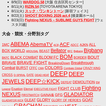
8/9(日)
WARDOG.58
[大阪 住吉区民センター]
8/11(火)
RIZIN.54
[TOYOTA ARENA TOKYO]
8/11(火)
スック・ワンキントーン
[新宿フェイス]
8/22(土)
SHOOT BOXING 2026 act.4
[後楽園ホール]
8/23(日)
Fighting NEXUS – SUBLIME GUYS FIGHT
[ウェ
スタ川越]
大会・競技・分野別タグ
ABEMA
AbemaTV
ACF
1MC
ALL
AJKN
ADCC
ACB
Bigbang
Bellator
BOX WORLD
BEAST
AROUSAL
BFC
Bgibang
BOM
BOUT
BLACK COMBAT
BLOOM FC
BORDER
BKFC
BRAVE FIGHT
BRAVE
Breakthrough
BreakingDown
COLORS
Combat
BURST
CFFC
CRAZY KING
CMA
Combate Global
DEEP
DEEP
CROSS
DATE
D-SPIRAL
DEAD HEAT
JEWELS
DEEP☆KICK
DEMOLITION
DEFEAT
EM
Fighting
FIGHT CLUB
Eruption
Eternal
Legend
EXECUTIVE FIGHT
NEXUS
GLADIATOR
GAINA魂
GFG
FIRSTMATCH
GLORY
GOAT
GLEAT
GLORY OF HEROES
GLADIATOR KICK
GRACHAN