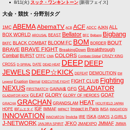
8/11(火)
スック・ワンキントーン
[新宿フェイス]
大会・競技・分野別タグ
ABEMA
AbemaTV
ACF
1MC
ALL
AJKN
ADCC
ACB
Bigbang
Bellator
BOX WORLD
BEAST
AROUSAL
BFC
Bgibang
BOM
BOUT
BLACK COMBAT
BLOOM FC
BORDER
BKFC
BRAVE FIGHT
BRAVE
Breakthrough
BreakingDown
COLORS
Combat
BURST
CFFC
CRAZY KING
CMA
Combate Global
DEEP
DEEP
CROSS
DATE
D-SPIRAL
DEAD HEAT
JEWELS
DEEP☆KICK
DEMOLITION
DEFEAT
EM
Fighting
FIGHT CLUB
Eruption
Eternal
Legend
EXECUTIVE FIGHT
NEXUS
GLADIATOR
GAINA魂
GFG
FIRSTMATCH
GLORY
GOAT
GLEAT
GLORY OF HEROES
GLADIATOR KICK
GRACHAN
HEAT
GRANDSLAM
GRACHA
HOLYFIELD JAPAN
IGF
Impact in Paris
IMMAF
HOPE
IBFムエタイ
IMSA
IMPACT
INNOATION
INNOVATION
ISKA
Invicta
IRE
J-GIRLS
iSMOS
INNOVATON
J-NETWORK
JMMAF
JFKO
JMAEXPO
JANJIRA SPIRIT
JMMA