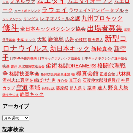
ムエタイ
ムエタイオープン
ミネルヴァ
ムエロ
レル
ラウェイ
ーク
ラウェイ×アンビータブル
ュートボクシング
ラ
九州プロキック
レキオバトル名護
リングス
ジャダムナン
修斗
出場者募集
全日本キックボクシング協会
出場
新型コ
巌流島
大和
広告
千葉キック
心技館
敬天愛人
選手募集
ロナウイルス
新日本キック
新空
新極真会
手
日本MMA審判機構
日本キックボクシング協議会
日本キックボクシング選手協会
格闘代理戦
柔術
格闘DREAMERS
映画
書評
東北格闘技連合会
争
極真会館
格闘技医学会
武林風
正道会館
極
格闘技振興議員連盟
沢村忠に真空を飛ばせた男
真正会
石渡伸太郎引退興行
神戸
直心会
空道
聖域
野良犬祭
蹴拳
達人
カップ
藤原祭
超人祭り
英雄伝説
静岡キック
雑文ラジオ
アーカイブ
ア
ー
カ
記事検索