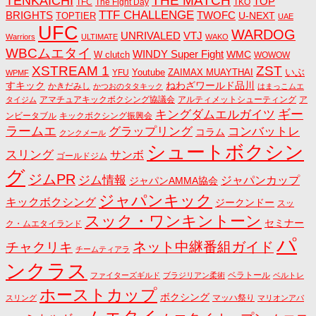
THE MATCH
TENKAICHI
TOP
TFC
The Fight Day
TKO
TTF CHALLENGE
BRIGHTS
TWOFC
U-NEXT
TOPTIER
UAE
UFC
WARDOG
UNRIVALED
VTJ
Warriors
ULTIMATE
WAKO
WBCムエタイ
WINDY Super Fight
WMC
W clutch
WOWOW
ZST
XSTREAM 1
いぶ
Youtube
ZAIMAX MUAYTHAI
YFU
WPMF
すキック
ねわざワールド品川
かきだみし
かつおのタタキック
はまっこムエ
アマチュアキックボクシング協議会
アルティメットシューティング
ア
タイジム
キングダムエルガイツ
ギー
ンビータブル
キックボクシング振興会
ラームエ
コンバットレ
グラップリング
コラム
クンクメール
シュートボクシン
スリング
サンボ
ゴールドジム
グ
ジムPR
ジム情報
ジャパンカップ
ジャパンAMMA協会
ジャパンキック
キックボクシング
ジークンドー
スッ
スック・ワンキントーン
セミナー
ク・ムエタイランド
パ
ネット中継番組ガイド
チャクリキ
チームティアラ
ンクラス
ベラトール
ファイターズギルド
ブラジリアン柔術
ベルトレ
ホーストカップ
ボクシング
マッハ祭り
スリング
マリオンアパ