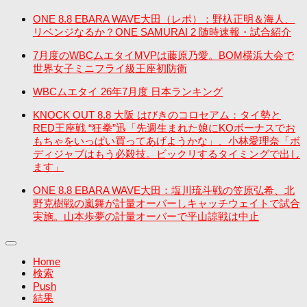
ONE 8.8 EBARA WAVE大田（レポ）：野杁正明＆海人、
リベンジなるか？ONE SAMURAI 2 随時速報・試合紹介
7月度のWBCムエタイMVPは藤原乃愛。BOM横浜大会で
世界女子ミニフライ級王座初防衛
WBCムエタイ 26年7月度 日本ランキング
KNOCK OUT 8.8 大阪 はびきのコロセアム：タイ勢と
RED王座戦 “狂拳”迅「先週生まれた娘にKOボーナスでお
もちゃをいっぱい買ってあげようかな」、小林愛理奈「ボ
ディジャブはもう必殺技。ビックリするタイミングで出し
ます」
ONE 8.8 EBARA WAVE大田：塩川琉斗戦の笠原弘希、北
野克樹戦の嵐舞が計量オーバーしキャッチウェイトで試合
実施。山本歩夢の計量オーバーで平山諒戦は中止
Home
検索
Push
結果