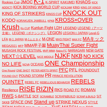
K-1
JMOC
KHAOS
K-SPIRIT
Rookies Cup
KAKUMEI
KICK
KICK BOXING WORLD CUP
KING
ADDICT!
KICKJAM
KING OF KINGS
KNOCK OUT
KING OF STRIKERS
KINGS CUP
KROSS×OVER
KODO
KORAKUEN JAMBULL
KPKB
Krush
Kunlun Fight
LDH
LEGEND
LEGEND（アーツ
Ks-CUP
LEGION
主催）
LEGEND（ボクシング）
LEGION☆JAPAN
Level-G
MAキック
M-ONE
LFA
M-1 JAPAN
M-1ムエタイ
MAS FIGHT
MAX FC
MuayThai Super Fight
MMA甲子園
MEGA2021
MFP
NEW GATE
MUSASHI ROCK FESTIVAL
NARIAGARI
MVP MMA
Naiza FC
NJKF
NKB
NEXT☆LEVEL
NO KICK
NICE MIDDLE
ONE Championship
NO LIFE
OCEANS
NOVA
PFC
PFL
POUNDOUT
One Round
ONE SHOT
PETER AERTS SPIRIT
PR
POUND STORM
PRINCE REVOLUTION
POUND OUT
REBELS
QUINTET
REBEL FC
REBELLIOUS BEHAVIOR
RISE
RIZIN
RKS
ROMAN
ROAD FC
Resilience
RWS
S-BATTLE
SCF
SIT
SCRAP&BUILD
SCRAMBLE
SCRAP＆BUILD
Stand up
STRIKE NEXUS
SPACE ONE
STYLE
SKKB