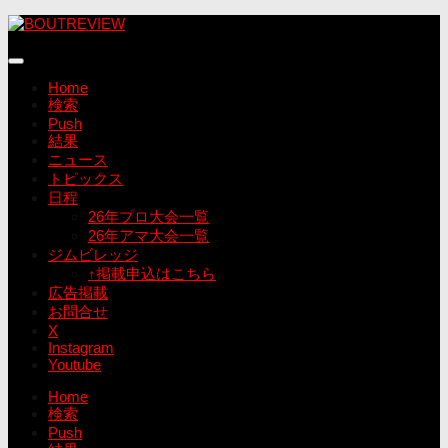
コ
ン
テ
ン
Home
ツ
検索
へ
Push
ス
結果
キ
ニュース
ッ
トピックス
プ
日程
26年プロ大会一覧
26年アマ大会一覧
ジムビレッジ
↑掲載申込はこちら
広告掲載
お問合せ
X
Instagram
Youtube
Home
検索
Push