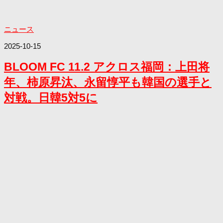
ニュース
2025-10-15
BLOOM FC 11.2 アクロス福岡：上田将
年、柿原昇汰、永留惇平も韓国の選手と
対戦。日韓5対5に