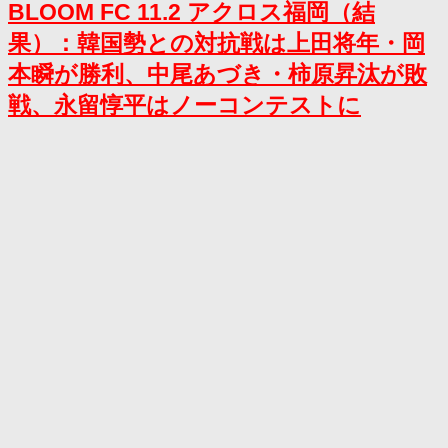
BLOOM FC 11.2 アクロス福岡（結
果）：韓国勢との対抗戦は上田将年・岡
本瞬が勝利、中尾あづき・柿原昇汰が敗
戦、永留惇平はノーコンテストに