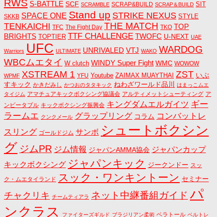
RWS
S-BATTLE
SCF
SIT
SCRAP&BUILD
SCRAMBLE
SCRAP＆BUILD
Stand up
STRIKE NEXUS
SPACE ONE
STYLE
SKKB
THE MATCH
TENKAICHI
TOP
TFC
The Fight Day
TKO
TTF CHALLENGE
BRIGHTS
TWOFC
U-NEXT
TOPTIER
UAE
UFC
WARDOG
UNRIVALED
VTJ
Warriors
ULTIMATE
WAKO
WBCムエタイ
WINDY Super Fight
WMC
W clutch
WOWOW
ZST
XSTREAM 1
いぶ
Youtube
ZAIMAX MUAYTHAI
YFU
WPMF
すキック
ねわざワールド品川
かきだみし
かつおのタタキック
はまっこムエ
アマチュアキックボクシング協議会
アルティメットシューティング
ア
タイジム
キングダムエルガイツ
ギー
ンビータブル
キックボクシング振興会
ラームエ
コンバットレ
グラップリング
コラム
クンクメール
シュートボクシン
スリング
サンボ
ゴールドジム
グ
ジムPR
ジム情報
ジャパンカップ
ジャパンAMMA協会
ジャパンキック
キックボクシング
ジークンドー
スッ
スック・ワンキントーン
セミナー
ク・ムエタイランド
パ
ネット中継番組ガイド
チャクリキ
チームティアラ
ンクラス
ベラトール
ファイターズギルド
ブラジリアン柔術
ベルトレ