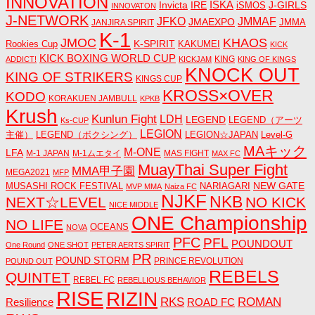
INNOVATION
ISKA
Invicta
IRE
J-GIRLS
iSMOS
INNOVATON
J-NETWORK
JMMAF
JFKO
JMAEXPO
JANJIRA SPIRIT
JMMA
K-1
JMOC
KHAOS
K-SPIRIT
Rookies Cup
KAKUMEI
KICK
KICK BOXING WORLD CUP
KING
ADDICT!
KICKJAM
KING OF KINGS
KNOCK OUT
KING OF STRIKERS
KINGS CUP
KROSS×OVER
KODO
KORAKUEN JAMBULL
KPKB
Krush
Kunlun Fight
LDH
LEGEND
LEGEND（アーツ
Ks-CUP
LEGION
主催）
LEGEND（ボクシング）
LEGION☆JAPAN
Level-G
MAキック
M-ONE
LFA
M-1 JAPAN
M-1ムエタイ
MAS FIGHT
MAX FC
MuayThai Super Fight
MMA甲子園
MEGA2021
MFP
NEW GATE
MUSASHI ROCK FESTIVAL
NARIAGARI
MVP MMA
Naiza FC
NJKF
NKB
NEXT☆LEVEL
NO KICK
NICE MIDDLE
ONE Championship
NO LIFE
OCEANS
NOVA
PFC
PFL
POUNDOUT
One Round
ONE SHOT
PETER AERTS SPIRIT
PR
POUND STORM
PRINCE REVOLUTION
POUND OUT
REBELS
QUINTET
REBEL FC
REBELLIOUS BEHAVIOR
RISE
RIZIN
RKS
ROMAN
ROAD FC
Resilience