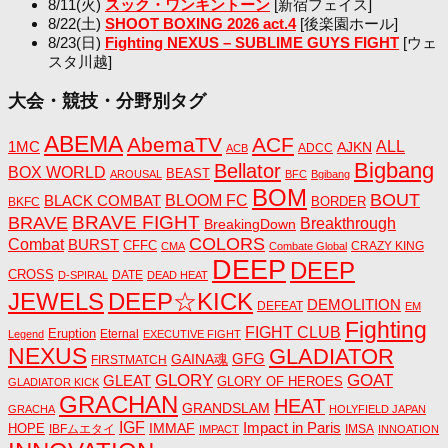
8/11(火)
スック・ワンキントーン
[新宿フェイス]
8/22(土)
SHOOT BOXING 2026 act.4
[後楽園ホール]
8/23(日)
Fighting NEXUS – SUBLIME GUYS FIGHT
[ウェ
スタ川越]
大会・競技・分野別タグ
ABEMA
AbemaTV
ACF
1MC
ALL
AJKN
ADCC
ACB
Bigbang
Bellator
BOX WORLD
BEAST
AROUSAL
BFC
Bgibang
BOM
BOUT
BLACK COMBAT
BLOOM FC
BORDER
BKFC
BRAVE FIGHT
BRAVE
Breakthrough
BreakingDown
COLORS
Combat
BURST
CFFC
CRAZY KING
CMA
Combate Global
DEEP
DEEP
CROSS
DATE
D-SPIRAL
DEAD HEAT
JEWELS
DEEP☆KICK
DEMOLITION
DEFEAT
EM
Fighting
FIGHT CLUB
Eruption
Eternal
Legend
EXECUTIVE FIGHT
NEXUS
GLADIATOR
GAINA魂
GFG
FIRSTMATCH
GLORY
GOAT
GLEAT
GLORY OF HEROES
GLADIATOR KICK
GRACHAN
HEAT
GRANDSLAM
GRACHA
HOLYFIELD JAPAN
IGF
Impact in Paris
IMMAF
HOPE
IBFムエタイ
IMSA
IMPACT
INNOATION