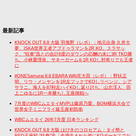
最新記事
KNOCK OUT 8.8 大阪 羽曳野（レポ）：地元出身 久井大
夢、ISKA世界王者アブドゥラマンを2R KO。スラサッ
ク、“狂拳”迅との合計6度のダウンの応酬の末に3R TKO勝
ち。小林愛理奈、サネーガームを1R KOし肘有りでも王者
に
#ONESamurai 8.8 EBARA WAVE大田（レポ）：野杁正
明、リウ・メンヤンを1R左フックでKOしリベンジ。シア
サラニ、海人を87秒左ハイKOし返り討ち。山北渓人、田
上こゆるに1R一本勝ちし王座挑戦へ
7月度のWBCムエタイMVPは藤原乃愛。BOM横浜大会で
世界女子ミニフライ級王座初防衛
WBCムエタイ 26年7月度 日本ランキング
KNOCK OUT 8.8 大阪 はびきのコロセアム：タイ勢と
RED王座戦 “狂拳”迅「先週生まれた娘にKOボーナスでお