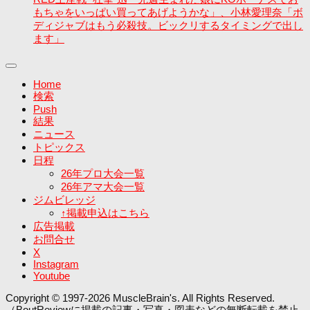
もちゃをいっぱい買ってあげようかな」、小林愛理奈「ボ
ディジャブはもう必殺技。ビックリするタイミングで出し
ます」
Home
検索
Push
結果
ニュース
トピックス
日程
26年プロ大会一覧
26年アマ大会一覧
ジムビレッジ
↑掲載申込はこちら
広告掲載
お問合せ
X
Instagram
Youtube
Copyright © 1997-2026 MuscleBrain's. All Rights Reserved.
（BoutReviewに掲載の記事・写真・図表などの無断転載を禁止