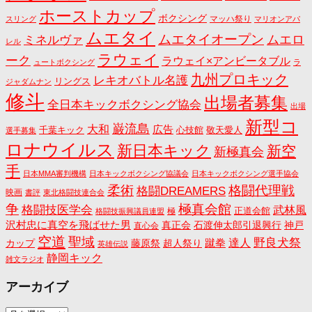
ホーストカップ
ボクシング
マッハ祭り
スリング
マリオンアパ
ムエタイ
ムエタイオープン
ミネルヴァ
ムエロ
レル
ラウェイ
ーク
ラウェイ×アンビータブル
ュートボクシング
ラ
九州プロキック
レキオバトル名護
リングス
ジャダムナン
修斗
出場者募集
全日本キックボクシング協会
出場
新型コ
巌流島
大和
広告
千葉キック
心技館
敬天愛人
選手募集
ロナウイルス
新日本キック
新空
新極真会
手
日本MMA審判機構
日本キックボクシング協議会
日本キックボクシング選手協会
格闘代理戦
柔術
格闘DREAMERS
映画
書評
東北格闘技連合会
争
極真会館
格闘技医学会
武林風
正道会館
極
格闘技振興議員連盟
沢村忠に真空を飛ばせた男
真正会
石渡伸太郎引退興行
神戸
直心会
空道
聖域
野良犬祭
蹴拳
達人
カップ
藤原祭
超人祭り
英雄伝説
静岡キック
雑文ラジオ
アーカイブ