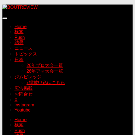
コ
ン
テ
ン
Home
ツ
検索
へ
Push
ス
結果
キ
ニュース
ッ
トピックス
プ
日程
26年プロ大会一覧
26年アマ大会一覧
ジムビレッジ
↑掲載申込はこちら
広告掲載
お問合せ
X
Instagram
Youtube
Home
検索
Push