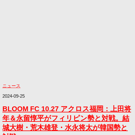
ニュース
2024-09-25
BLOOM FC 10.27 アクロス福岡：上田将
年＆永留惇平がフィリピン勢と対戦。結
城大樹・荒木雄登・水永将太が韓国勢と