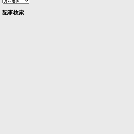
ア
ー
カ
記事検索
イ
ブ