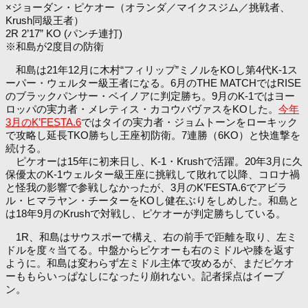
×ジョーダン・ピケオー
（オランダ／マイクスジム／挑戦者、
Krush同級王者）
2R 2’17” KO (パンチ連打)
※和島が2度目の防衛
和島は21年12月に木村“フィリップ”ミノルをKOし第4代K-1ス
ーパー・ウェルター級王者になる。6月のTHE MATCHではRISE
のブラックパンサー・ベイノアに判定勝ち。9月のK-1ではヨー
ロッパの実力者・メレティス・カコウバヴァスをKOした。
今年
3月のK’FESTA.6
ではタイの実力者・ジョムトーンをローキック
で攻略し延長TKO勝ちし王座初防衛。7連勝（6KO）と快進撃を
続ける。
ピケオーは15年に初来日し、K-1・Krushで活躍。20年3月に久
保優太のK-1ウェルター級王座に挑戦して敗れて以降、コロナ禍
と怪我の影響で参戦しなかったが、3月のK’FESTA.6でアビラ
ル・ヒマラヤン・チーターをKOし健在ぶりをしめした。和島と
は18年9月のKrushで対戦し、ピケオーが判定勝ちしている。
1R、和島はサウスポーで構え、右の前手で距離を取り、左ミ
ドルを度々当てる。中盤からピケオーも右のミドルや膝を返す
ように。和島は変わらず左ミドル主体で攻めるが、まだピケオ
ーももらいっぱなしになったり崩れない。記者採点はイーブ
ン。