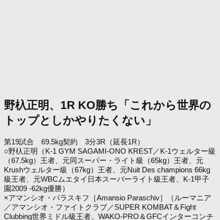
野杁正明、1R KO勝ち「これから世界の
トップとしかやりたくない」
第19試合 69.5kg契約 3分3R（延長1R）
○野杁正明（K-1 GYM SAGAMI-ONO KREST／K-1ウェルター級
（67.5kg）王者、元同スーパー・ライト級（65kg）王者、元
Krushウェルター級（67kg）王者、元Nuit Des champions 66kg
級王者、元WBCムエタイ日本スーパーライト級王者、K-1甲子
園2009 -62kg優勝）
×アマンシオ・パラスキフ［Amansio Paraschiv］（ルーマニア
／アマンシオ・ファイトクラブ／SUPER KOMBAT＆Fight
Clubbing世界ミドル級王者、WAKO-PRO＆GFCインターコンチ