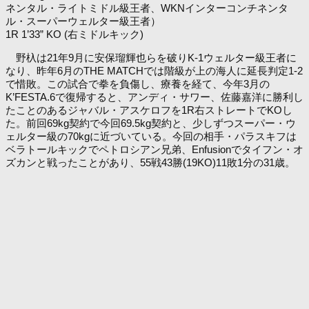
ネンタル・ライトミドル級王者、WKNインターコンチネンタ
ル・スーパーウェルター級王者）
1R 1’33” KO (右ミドルキック)
野杁は21年9月に安保瑠輝也らを破りK-1ウェルター級王者に
なり、昨年6月のTHE MATCHでは階級が上の海人に延長判定1-2
で惜敗。この試合で拳を負傷し、療養を経て、今年3月の
K’FESTA.6で復帰すると、アンディ・サワー、佐藤嘉洋に勝利し
たことのあるジャバル・アスケロフを1R右ストレートでKOし
た。前回69kg契約で今回69.5kg契約と、少しずつスーパー・ウ
ェルター級の70kgに近づいている。今回の相手・パラスキフは
ベラトールキックでペトロシアン兄弟、Enfusionでタイフン・オ
ズカンと戦ったことがあり、55戦43勝(19KO)11敗1分の31歳。