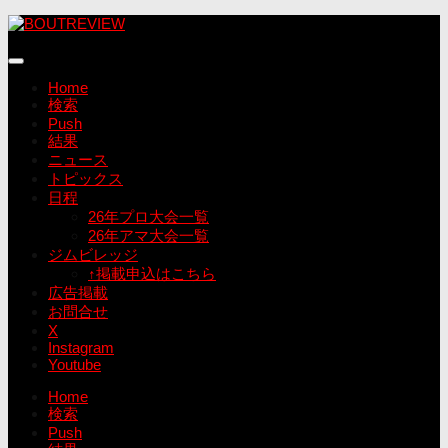
コ
ン
テ
ン
Home
ツ
検索
へ
Push
ス
結果
キ
ニュース
ッ
トピックス
プ
日程
26年プロ大会一覧
26年アマ大会一覧
ジムビレッジ
↑掲載申込はこちら
広告掲載
お問合せ
X
Instagram
Youtube
Home
検索
Push