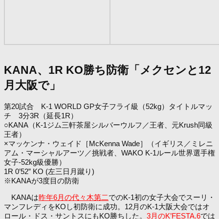
KANA、1R KO勝ち防衛「メクセンと12
月大阪で」
第20試合 K-1 WORLD GP女子フライ級（52kg）タイトルマッ
チ 3分3R（延長1R）
○KANA（K-1ジム三軒茶屋シルバーウルフ／王者、元Krush同級
王者）
×マッケンナ・ウェイド［McKenna Wade］（イギリス／ミレニ
アム・マーシャルアーツ／挑戦者、WAKO K-1ルール世界選手権
女子-52kg級優勝）
1R 0’52” KO (左三日月蹴り)
※KANAが3度目の防衛
KANAは
昨年6月の代々木第二
でのK-1初の女子大会でスーリ・
マンフレディをKOし初防衛に成功。12月のK-1大阪大会ではオ
ロール・ドス・サントスにもKO勝ちした。
3月のK’FESTA.6
では