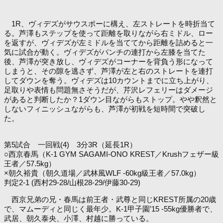
1R、ヴィデズがサウスポーに構え、左ストレートを時折当て
る。芦澤もステップを使って距離を取りながら右ミドル、ロー
を返すが、ヴィデズが左ミドルを当ててから距離を詰めると一
気に試合が動く。ヴィデズがパンチの連打から左膝を当てた
後、芦澤が突き放し、ヴィデズがコーナーを背負う形になって
しまうと、その隙を逃さず、芦澤が左と右のストレートを連打
してダウンを奪う。ヴィデズは10カウントまでに立ち上がり、
足取りや表情も問題無さそうだが、芹沢レフェリーはダメージ
があると判断したか？1ダウン目ながらもストップ。やや釈然と
しないフィニッシュながらも、芦澤が初戦を短時間で突破し
た。
第5試合 一回戦(4) 3分3R（延長1R）
○西京春馬（K-1 GYM SAGAMI-ONO KREST／Krushフェザー級
王者／57.5kg）
×朝久裕貴（朝久道場／武林風WLF -60kg級王者／57.0kg）
判定2-1 (西村29-28/山根28-29/伊藤30-29)
西京兄弟の兄・春馬は前王者・武尊と同じKREST所属の20歳
で、マムーディと同じく最年少。K-1甲子園’15 -55kg優勝者で、
武居、朝久泰央、小澤、村越に勝っている。