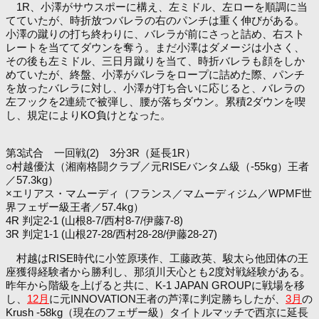
1R、小澤がサウスポーに構え、左ミドル、左ローを順調に当
てていたが、時折放つバレラの右のパンチは重く伸びがある。
小澤の蹴りの打ち終わりに、バレラが前にさっと詰め、右スト
レートを当ててダウンを奪う。まだ小澤はダメージは小さく、
その後も左ミドル、三日月蹴りを当て、時折バレラも顔をしか
めていたが、終盤、小澤がバレラをロープに詰めた際、パンチ
を放ったバレラに対し、小澤が打ち合いに応じると、バレラの
左フックを2連続で被弾し、腰が落ちダウン。累積2ダウンを喫
し、規定によりKO負けとなった。
第3試合 一回戦(2) 3分3R（延長1R）
○村越優汰（湘南格闘クラブ／元RISEバンタム級（-55kg）王者
／57.3kg）
×エリアス・マムーディ（フランス／マムーディジム／WPMF世
界フェザー級王者／57.4kg）
4R 判定2-1 (山根8-7/西村8-7/伊藤7-8)
3R 判定1-1 (山根27-28/西村28-28/伊藤28-27)
村越はRISE時代に小笠原瑛作、工藤政英、駿太ら他団体の王
座獲得経験者から勝利し、那須川天心とも2度対戦経験がある。
昨年から階級を上げると共に、K-1 JAPAN GROUPに戦場を移
し、
12月
に元INNOVATION王者の芦澤に判定勝ちしたが、
3月
の
Krush -58kg（現在のフェザー級）タイトルマッチで西京に延長