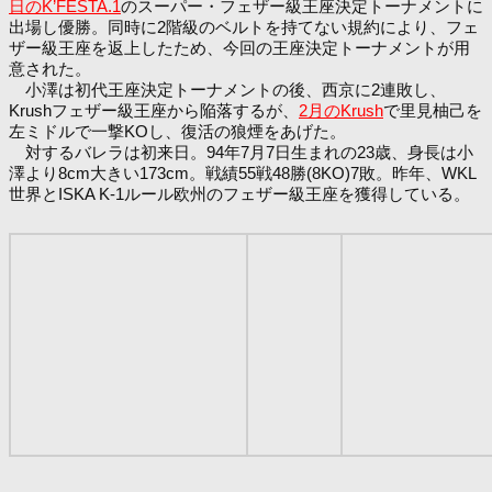
日のK’FESTA.1
のスーパー・フェザー級王座決定トーナメントに
出場し優勝。同時に2階級のベルトを持てない規約により、フェ
ザー級王座を返上したため、今回の王座決定トーナメントが用
意された。
小澤は初代王座決定トーナメントの後、西京に2連敗し、
Krushフェザー級王座から陥落するが、
2月のKrush
で里見柚己を
左ミドルで一撃KOし、復活の狼煙をあげた。
対するバレラは初来日。94年7月7日生まれの23歳、身長は小
澤より8cm大きい173cm。戦績55戦48勝(8KO)7敗。昨年、WKL
世界とISKA K-1ルール欧州のフェザー級王座を獲得している。