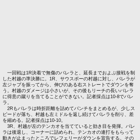
一回戦は1R決着で無傷のバレラと、延長までおよぶ接戦を制
した村越の準決勝に。1R、サウスポーの村越に対し、バレラが
左ジャブを振ってから、伸びのある右ストレートでダウンを奪
う。村越のダメージは小さいが、その後もリーチの長いバレラ
に得意の蹴りを当てることができない。記者採点は10-8でバレ
ラ。
2Rもバレラは時折距離を詰めてパンチをまとめるが、少しス
ピードが落ち、村越も左ミドルを返し続けてバレラを削り、差
を縮める。記者採点は10-10。
3R、村越が左のテンカオを当てていると効き目を発揮。バレ
ラは後退し、コーナーに詰められ、テンカオの連打をもらって
動きが止まったところでレフェリーがダウンを宣告する。その