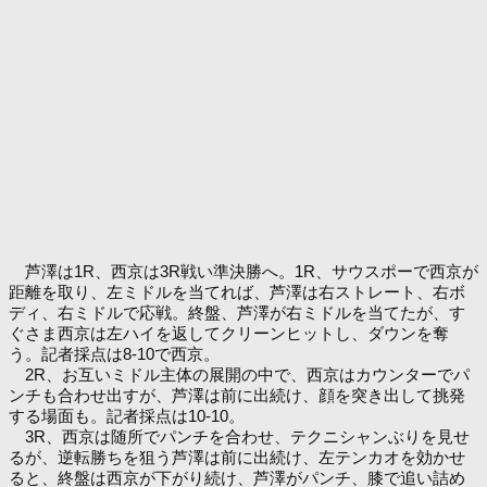
芦澤は1R、西京は3R戦い準決勝へ。1R、サウスポーで西京が
距離を取り、左ミドルを当てれば、芦澤は右ストレート、右ボ
ディ、右ミドルで応戦。終盤、芦澤が右ミドルを当てたが、す
ぐさま西京は左ハイを返してクリーンヒットし、ダウンを奪
う。記者採点は8-10で西京。
2R、お互いミドル主体の展開の中で、西京はカウンターでパ
ンチも合わせ出すが、芦澤は前に出続け、顔を突き出して挑発
する場面も。記者採点は10-10。
3R、西京は随所でパンチを合わせ、テクニシャンぶりを見せ
るが、逆転勝ちを狙う芦澤は前に出続け、左テンカオを効かせ
ると、終盤は西京が下がり続け、芦澤がパンチ、膝で追い詰め