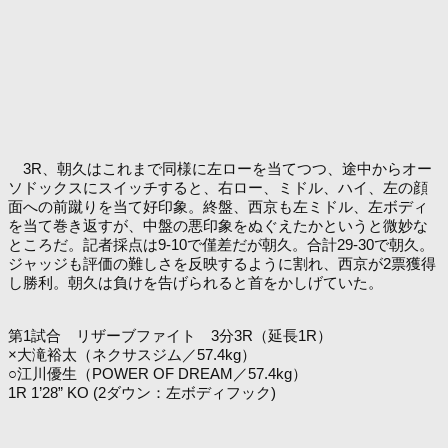
3R、朝久はこれまで同様に左ローを当てつつ、途中からオー
ソドックスにスイッチすると、右ロー、ミドル、ハイ、左の顔
面への前蹴りを当て好印象。終盤、西京も左ミドル、左ボディ
を当て巻き返すが、中盤の悪印象をぬぐえたかというと微妙な
ところだ。記者採点は9-10で僅差だが朝久。合計29-30で朝久。
ジャッジも評価の難しさを反映するように割れ、西京が2票獲得
し勝利。朝久は負けを告げられると首をかしげていた。
第1試合 リザーブファイト 3分3R（延長1R）
×大滝裕太（ネクサスジム／57.4kg）
○江川優生（POWER OF DREAM／57.4kg）
1R 1’28” KO (2ダウン：左ボディフック)