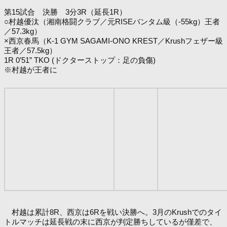
第15試合 決勝 3分3R（延長1R）
○村越優汰（湘南格闘クラブ／元RISEバンタム級（-55kg）王者
／57.3kg）
×西京春馬（K-1 GYM SAGAMI-ONO KREST／Krushフェザー級
王者／57.5kg）
1R 0’51” TKO (ドクターストップ：足の負傷)
※村越が王者に
村越は累計8R、西京は6Rを戦い決勝へ。3月のKrushでのタイ
トルマッチは延長戦の末に西京が判定勝ちしているが僅差で、