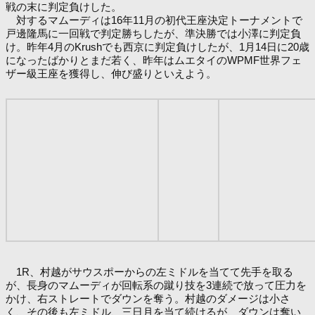
戦の末に判定負けした。
対するマムーディは16年11月の初代王座決定トーナメントで
戸邊隆馬に一回戦で判定勝ちしたが、準決勝では小澤に判定負
け。昨年4月のKrushでも西京に判定負けしたが、1月14日に20歳
になったばかりとまだ若く、昨年はムエタイのWPMF世界フェ
ザー級王座を獲得し、伸び盛りといえよう。
1R、村越がサウスポーからの左ミドルを当てて先手を取る
が、長身のマムーディが回転系の蹴り技を3連続で放って圧力を
かけ、右ストレートでダウンを奪う。村越のダメージは小さ
く、その後も左ミドル、三日月を当て続けるが、ダウンは奪い