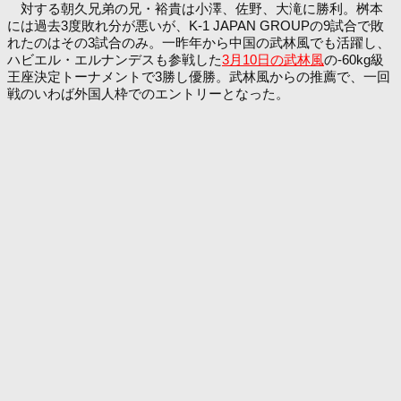
対する朝久兄弟の兄・裕貴は小澤、佐野、大滝に勝利。桝本
には過去3度敗れ分が悪いが、K-1 JAPAN GROUPの9試合で敗
れたのはその3試合のみ。一昨年から中国の武林風でも活躍し、
ハビエル・エルナンデスも参戦した
3月10日の武林風
の-60kg級
王座決定トーナメントで3勝し優勝。武林風からの推薦で、一回
戦のいわば外国人枠でのエントリーとなった。