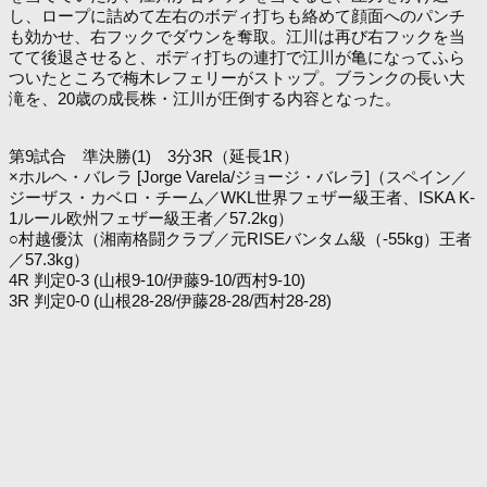
し、ロープに詰めて左右のボディ打ちも絡めて顔面へのパンチ
も効かせ、右フックでダウンを奪取。江川は再び右フックを当
てて後退させると、ボディ打ちの連打で江川が亀になってふら
ついたところで梅木レフェリーがストップ。ブランクの長い大
滝を、20歳の成長株・江川が圧倒する内容となった。
第9試合 準決勝(1) 3分3R（延長1R）
×ホルヘ・バレラ [Jorge Varela/ジョージ・バレラ]（スペイン／
ジーザス・カベロ・チーム／WKL世界フェザー級王者、ISKA K-
1ルール欧州フェザー級王者／57.2kg）
○村越優汰（湘南格闘クラブ／元RISEバンタム級（-55kg）王者
／57.3kg）
4R 判定0-3 (山根9-10/伊藤9-10/西村9-10)
3R 判定0-0 (山根28-28/伊藤28-28/西村28-28)