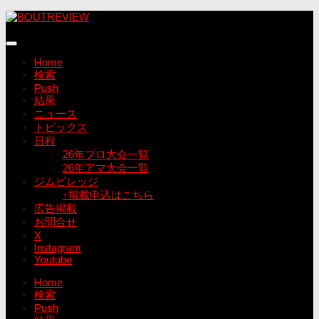
コ
ン
テ
ン
Home
ツ
検索
へ
Push
ス
結果
キ
ニュース
ッ
トピックス
プ
日程
26年プロ大会一覧
26年アマ大会一覧
ジムビレッジ
↑掲載申込はこちら
広告掲載
お問合せ
X
Instagram
Youtube
Home
検索
Push