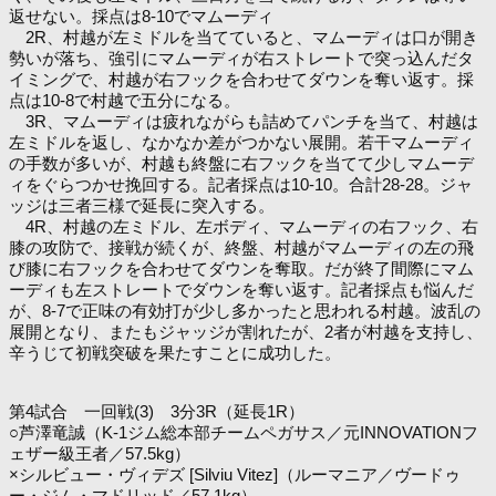
返せない。採点は8-10でマムーディ
2R、村越が左ミドルを当てていると、マムーディは口が開き
勢いが落ち、強引にマムーディが右ストレートで突っ込んだタ
イミングで、村越が右フックを合わせてダウンを奪い返す。採
点は10-8で村越で五分になる。
3R、マムーディは疲れながらも詰めてパンチを当て、村越は
左ミドルを返し、なかなか差がつかない展開。若干マムーディ
の手数が多いが、村越も終盤に右フックを当てて少しマムーデ
ィをぐらつかせ挽回する。記者採点は10-10。合計28-28。ジャ
ッジは三者三様で延長に突入する。
4R、村越の左ミドル、左ボディ、マムーディの右フック、右
膝の攻防で、接戦が続くが、終盤、村越がマムーディの左の飛
び膝に右フックを合わせてダウンを奪取。だが終了間際にマム
ーディも左ストレートでダウンを奪い返す。記者採点も悩んだ
が、8-7で正味の有効打が少し多かったと思われる村越。波乱の
展開となり、またもジャッジが割れたが、2者が村越を支持し、
辛うじて初戦突破を果たすことに成功した。
第4試合 一回戦(3) 3分3R（延長1R）
○芦澤竜誠（K-1ジム総本部チームペガサス／元INNOVATIONフ
ェザー級王者／57.5kg）
×シルビュー・ヴィデズ [Silviu Vitez]（ルーマニア／ヴードゥ
ー・ジム・マドリッド／57.1kg）