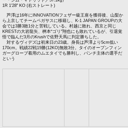
1R 1’28” KO (右ストレート)
芦澤は16年にINNOVATIONフェザー級王座を獲得後、山梨か
ら上京してチームペガサスに移籍し、K-1 JAPAN GROUPの大
会では3勝3敗1分と苦戦している。村越に敗れ、西京と同じ
KRESTの大岩龍矢、桝本“ゴリ”翔也にも敗れているが、引退覚
悟で臨んだ3月のKrushで佐野天馬に判定勝ちした。
対するヴィデズは初来日の23歳。身長は芦澤より5cm低い
170cm。戦績22戦19勝(12KO)無敗3分。タイのオープンフィン
ガーグローブ着用のムエタイでも勝利し、パンチ主体の選手だ
という