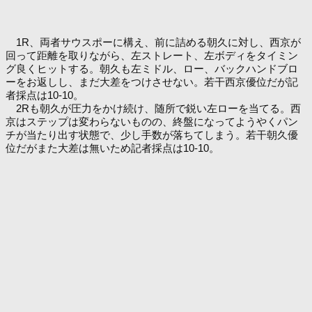
1R、両者サウスポーに構え、前に詰める朝久に対し、西京が
回って距離を取りながら、左ストレート、左ボディをタイミン
グ良くヒットする。朝久も左ミドル、ロー、バックハンドブロ
ーをお返しし、まだ大差をつけさせない。若干西京優位だが記
者採点は10-10。
2Rも朝久が圧力をかけ続け、随所で鋭い左ローを当てる。西
京はステップは変わらないものの、終盤になってようやくパン
チが当たり出す状態で、少し手数が落ちてしまう。若干朝久優
位だがまた大差は無いため記者採点は10-10。