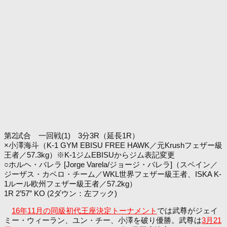
第2試合 一回戦(1) 3分3R（延長1R）
×小澤海斗（K-1 GYM EBISU FREE HAWK／元Krushフェザー級
王者／57.3kg）※K-1ジムEBISUからジム表記変更
○ホルヘ・バレラ [Jorge Varela/ジョージ・バレラ]（スペイン／
ジーザス・カベロ・チーム／WKL世界フェザー級王者、ISKA K-
1ルール欧州フェザー級王者／57.2kg）
1R 2’57” KO (2ダウン：左フック)
16年11月の同級初代王座決定トーナメント
では武尊がジェイ
ミー・ウィーラン、ユン・チー、小澤を破り優勝。武尊は
3月21