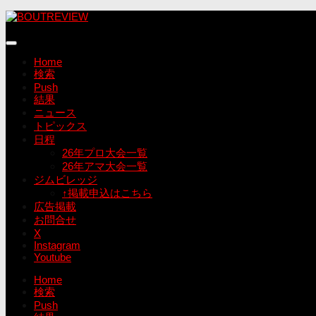
コ
ン
テ
ン
Home
ツ
検索
へ
Push
ス
結果
キ
ニュース
ッ
トピックス
プ
日程
26年プロ大会一覧
26年アマ大会一覧
ジムビレッジ
↑掲載申込はこちら
広告掲載
お問合せ
X
Instagram
Youtube
Home
検索
Push