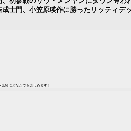
杁正明、初参戦のリウ・メンヤンにダウン奪われ
成士門、小笠原瑛作に勝ったリッティデット
を気軽にどなたでも楽しめます！