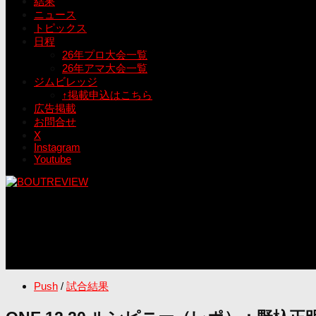
結果
ニュース
トピックス
日程
26年プロ大会一覧
26年アマ大会一覧
ジムビレッジ
↑掲載申込はこちら
広告掲載
お問合せ
X
Instagram
Youtube
Push
/
試合結果