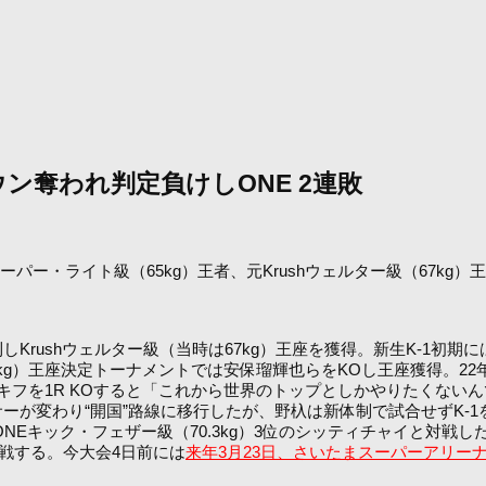
ン奪われ判定負けしONE 2連敗
スーパー・ライト級（65kg）王者、元Krushウェルター級（67kg）王者、
勝利しKrushウェルター級（当時は67kg）王座を獲得。新生K-1初
kg）王座決定トーナメントでは安保瑠輝也らをKOし王座獲得。22年6月の
キフを1R KOすると「これから世界のトップとしかやりたくない
ーが変わり“開国”路線に移行したが、野杁は新体制で試合せずK-1
ONEキック・フェザー級（70.3kg）3位のシッティチャイと対戦
戦する。今大会4日前には
来年3月23日、さいたまスーパーアリー