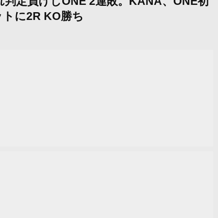
判定負けしONE 2連敗。KANA、ONE初
に2R KO勝ち