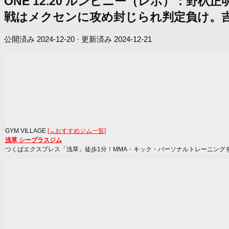
ONE 12.20 ルンピニー（レポ）：野
戦はメクセンに攻め封じられ判定負け。吉
公開済み
2024-12-20
· 更新済み
2024-12-21
GYM VILLAGE
[→おすすめジム一覧]
浅草 シープラスジム
つくばエクスプレス「浅草」徒歩1分！MMA・キック・パーソナルトレーニング