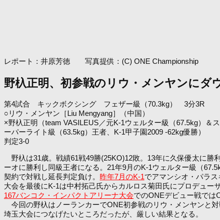
レポート：井原芳徳 写真提供：(C) ONE Championship
野杁正明、初参戦のリウ・メンヤンにダウ
第4試合 キックボクシング フェザー級（70.3kg） 3分3R
○リウ・メンヤン［Liu Mengyang］（中国）
×野杁正明（team VASILEUS／元K-1ウェルター級（67.5kg）＆
ーパーライト級（63.5kg）王者、K-1甲子園2009 -62kg優勝）
判定3-0
野杁は31歳。戦績61戦49勝(25KO)12敗。13年に久保優太に
ーオに勝利し同級王者になる。21年9月のK-1ウェルター級（67.5
契約で対戦し延長判定負け。
昨年7月のK-1
でアマンシオ・パラス
大会を最後にK-1は中村拓己氏からカルロス菊田氏にプロデューサ
167バンコク・インパクトアリーナ大会
でのONEデビュー戦では
今回の野杁はノーランカーでONE初参戦のリウ・メンヤンと対
埼玉大会につなげたいところだったが、厳しい結果となる。