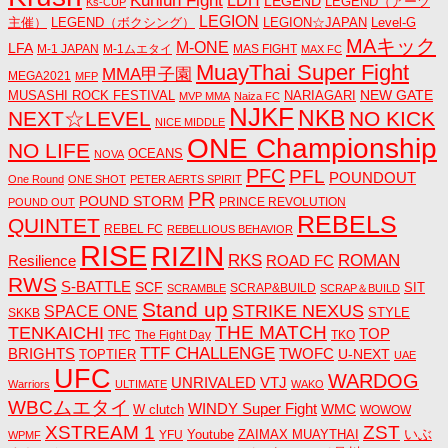
Kunlun Fight
LDH
LEGEND
LEGEND（アーツ
Ks-CUP
LEGION
主催）
LEGEND（ボクシング）
LEGION☆JAPAN
Level-G
MAキック
M-ONE
LFA
M-1 JAPAN
M-1ムエタイ
MAS FIGHT
MAX FC
MuayThai Super Fight
MMA甲子園
MEGA2021
MFP
NEW GATE
MUSASHI ROCK FESTIVAL
NARIAGARI
MVP MMA
Naiza FC
NJKF
NKB
NEXT☆LEVEL
NO KICK
NICE MIDDLE
ONE Championship
NO LIFE
OCEANS
NOVA
PFC
PFL
POUNDOUT
One Round
ONE SHOT
PETER AERTS SPIRIT
PR
POUND STORM
PRINCE REVOLUTION
POUND OUT
REBELS
QUINTET
REBEL FC
REBELLIOUS BEHAVIOR
RISE
RIZIN
RKS
ROMAN
ROAD FC
Resilience
RWS
S-BATTLE
SCF
SIT
SCRAP&BUILD
SCRAMBLE
SCRAP＆BUILD
Stand up
STRIKE NEXUS
SPACE ONE
STYLE
SKKB
THE MATCH
TENKAICHI
TOP
TFC
The Fight Day
TKO
TTF CHALLENGE
BRIGHTS
TWOFC
U-NEXT
TOPTIER
UAE
UFC
WARDOG
UNRIVALED
VTJ
Warriors
ULTIMATE
WAKO
WBCムエタイ
WINDY Super Fight
WMC
W clutch
WOWOW
ZST
XSTREAM 1
いぶ
Youtube
ZAIMAX MUAYTHAI
YFU
WPMF