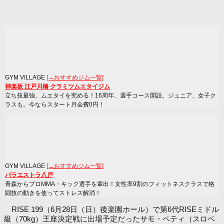
GYM VILLAGE
[→おすすめジム一覧]
神楽坂 江戸川橋 クラミツムエタイジム
立ち技最強、ムエタイを究める！16周年、選手コース開設。ジュニア、女子ク
ラスも。今ならスタート月会費0円！
GYM VILLAGE
[→おすすめジム一覧]
パラエストラ八戸
青森からプロMMA・キック選手を輩出！女性率9割のフィットネスクラスで格
闘技の動きを使ってストレス解消！
RISE 199（6月28日（日）後楽園ホール）で第6代RISEミドル
級（70kg）王座決定戦に出場予定だったサモ・ペティ（スロベ