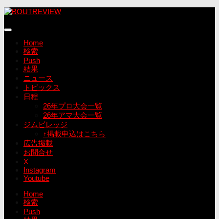
コ
ン
テ
ン
Home
ツ
検索
へ
Push
ス
結果
キ
ニュース
ッ
トピックス
プ
日程
26年プロ大会一覧
26年アマ大会一覧
ジムビレッジ
↑掲載申込はこちら
広告掲載
お問合せ
X
Instagram
Youtube
Home
検索
Push