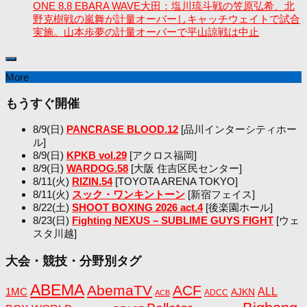
ONE 8.8 EBARA WAVE大田：塩川琉斗戦の笠原弘希、北
野克樹戦の嵐舞が計量オーバーしキャッチウェイトで試合
実施。山本歩夢の計量オーバーで平山諒戦は中止
More
もうすぐ開催
8/9(日)
PANCRASE BLOOD.12
[品川インターシティホー
ル]
8/9(日)
KPKB vol.29
[アクロス福岡]
8/9(日)
WARDOG.58
[大阪 住吉区民センター]
8/11(火)
RIZIN.54
[TOYOTA ARENA TOKYO]
8/11(火)
スック・ワンキントーン
[新宿フェイス]
8/22(土)
SHOOT BOXING 2026 act.4
[後楽園ホール]
8/23(日)
Fighting NEXUS – SUBLIME GUYS FIGHT
[ウェ
スタ川越]
大会・競技・分野別タグ
ABEMA
AbemaTV
ACF
1MC
ALL
AJKN
ADCC
ACB