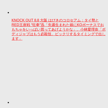
KNOCK OUT 8.8 大阪 はびきのコロセアム：タイ勢と
RED王座戦 “狂拳”迅「先週生まれた娘にKOボーナスでお
もちゃをいっぱい買ってあげようかな」、小林愛理奈「ボ
ディジャブはもう必殺技。ビックリするタイミングで出し
ます」