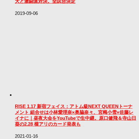
大と激闘派対決。全試合決定
2019-09-06
RISE 1.17 新宿フェイス：アトム級NEXT QUEENトーナ
メント 組合せは小林愛理奈×奥脇奈々、宮﨑小雪×佐藤レ
イナに｜昼夜大会をYouTubeで生中継。原口健飛＆寺山日
葵の2.28 横アリのカード発表も
2021-01-16