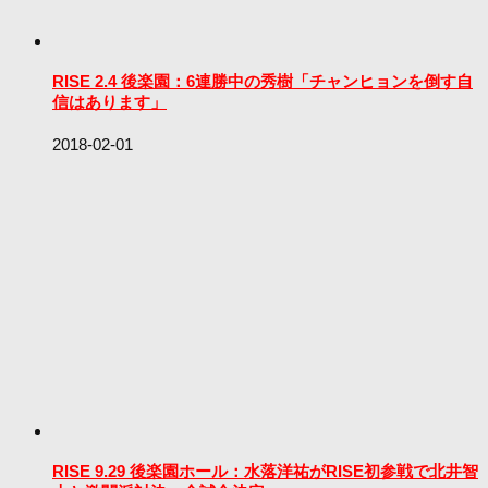
RISE 2.4 後楽園：6連勝中の秀樹「チャンヒョンを倒す自
信はあります」
2018-02-01
RISE 9.29 後楽園ホール：水落洋祐がRISE初参戦で北井智