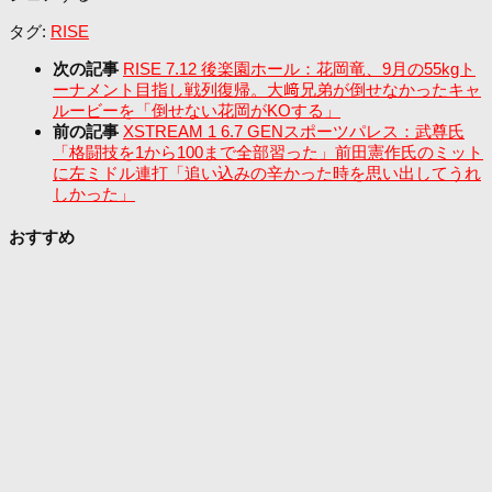
タグ:
RISE
次の記事
RISE 7.12 後楽園ホール：花岡竜、9月の55kgト
ーナメント目指し戦列復帰。大﨑兄弟が倒せなかったキャ
ルービーを「倒せない花岡がKOする」
前の記事
XSTREAM 1 6.7 GENスポーツパレス：武尊氏
「格闘技を1から100まで全部習った」前田憲作氏のミット
に左ミドル連打「追い込みの辛かった時を思い出してうれ
しかった」
おすすめ