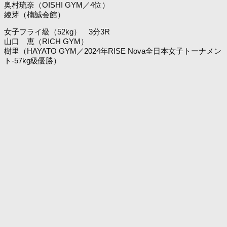
奥村琉奈（OISHI GYM／4位）
綾芽（楠誠会館）
女子フライ級（52kg） 3分3R
山口 恵（RICH GYM）
樹里（HAYATO GYM／2024年RISE Nova全日本女子トーナメン
ト-57kg級優勝）