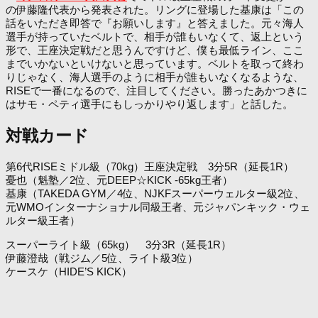
の伊藤隆代表から発表された。リングに登場した基康は「この
話をいただき即答で『お願いします』と答えました。元々海人
選手が持っていたベルトで、相手が誰もいなくて、返上という
形で、王座決定戦だと思うんですけど、僕も最低ライン、ここ
までいかないといけないと思っています。ベルトを取って終わ
りじゃなく、海人選手のように相手が誰もいなくなるような、
RISEで一番になるので、注目してください。勝ったあかつきに
はサモ・ペティ選手にもしっかりやり返します」と話した。
対戦カード
第6代RISEミドル級（70kg）王座決定戦 3分5R（延長1R）
憂也（魁塾／2位、元DEEP☆KICK -65kg王者）
基康（TAKEDA GYM／4位、NJKFスーパーウェルター級2位、
元WMOインターナショナル同級王者、元ジャパンキック・ウェ
ルター級王者）
スーパーライト級（65kg） 3分3R（延長1R）
伊藤澄哉（戦ジム／5位、ライト級3位）
ケースケ（HIDE’S KICK）