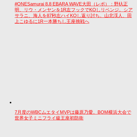
#ONESamurai 8.8 EBARA WAVE大田（レポ）：野杁正
明、リウ・メンヤンを1R左フックでKOしリベンジ。シア
サラニ、海人を87秒左ハイKOし返り討ち。山北渓人、田
上こゆるに1R一本勝ちし王座挑戦へ
7月度のWBCムエタイMVPは藤原乃愛。BOM横浜大会で
世界女子ミニフライ級王座初防衛