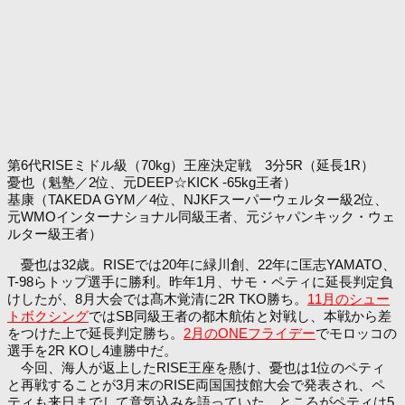
第6代RISEミドル級（70kg）王座決定戦 3分5R（延長1R）
憂也（魁塾／2位、元DEEP☆KICK -65kg王者）
基康（TAKEDA GYM／4位、NJKFスーパーウェルター級2位、
元WMOインターナショナル同級王者、元ジャパンキック・ウェ
ルター級王者）
憂也は32歳。RISEでは20年に緑川創、22年に匡志YAMATO、
T-98らトップ選手に勝利。昨年1月、サモ・ペティに延長判定負
けしたが、8月大会では髙木覚清に2R TKO勝ち。
11月のシュー
トボクシング
ではSB同級王者の都木航佑と対戦し、本戦から差
をつけた上で延長判定勝ち。
2月のONEフライデー
でモロッコの
選手を2R KOし4連勝中だ。
今回、海人が返上したRISE王座を懸け、憂也は1位のペティ
と再戦することが3月末のRISE両国国技館大会で発表され、ペ
ティも来日までして意気込みを語っていた。ところがペティは5