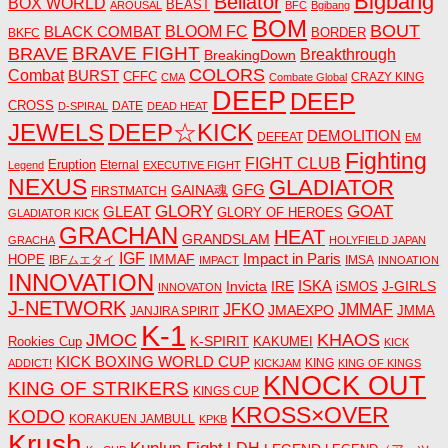
Bigbang
Bellator
BOX WORLD
BEAST
AROUSAL
BFC
Bgibang
BOM
BOUT
BLACK COMBAT
BLOOM FC
BORDER
BKFC
BRAVE FIGHT
BRAVE
Breakthrough
BreakingDown
COLORS
Combat
BURST
CFFC
CRAZY KING
CMA
Combate Global
DEEP
DEEP
CROSS
DATE
D-SPIRAL
DEAD HEAT
JEWELS
DEEP☆KICK
DEMOLITION
DEFEAT
EM
Fighting
FIGHT CLUB
Eruption
Eternal
Legend
EXECUTIVE FIGHT
NEXUS
GLADIATOR
GAINA魂
GFG
FIRSTMATCH
GLORY
GOAT
GLEAT
GLORY OF HEROES
GLADIATOR KICK
GRACHAN
HEAT
GRANDSLAM
GRACHA
HOLYFIELD JAPAN
IGF
Impact in Paris
IMMAF
HOPE
IBFムエタイ
IMSA
IMPACT
INNOATION
INNOVATION
ISKA
Invicta
IRE
J-GIRLS
iSMOS
INNOVATON
J-NETWORK
JMMAF
JFKO
JMAEXPO
JANJIRA SPIRIT
JMMA
K-1
JMOC
KHAOS
K-SPIRIT
Rookies Cup
KAKUMEI
KICK
KICK BOXING WORLD CUP
KING
ADDICT!
KICKJAM
KING OF KINGS
KNOCK OUT
KING OF STRIKERS
KINGS CUP
KROSS×OVER
KODO
KORAKUEN JAMBULL
KPKB
Krush