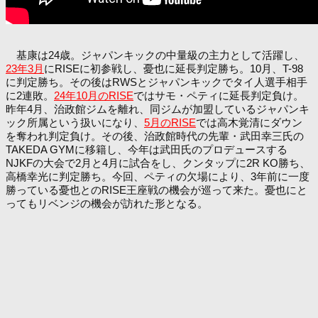
基康は24歳。ジャパンキックの中量級の主力として活躍し、
23年3月
にRISEに初参戦し、憂也に延長判定勝ち。10月、T-98
に判定勝ち。その後はRWSとジャパンキックでタイ人選手相手
に2連敗。
24年10月のRISE
ではサモ・ペティに延長判定負け。
昨年4月、治政館ジムを離れ、同ジムが加盟しているジャパンキ
ック所属という扱いになり、
5月のRISE
では高木覚清にダウン
を奪われ判定負け。その後、治政館時代の先輩・武田幸三氏の
TAKEDA GYMに移籍し、今年は武田氏のプロデュースする
NJKFの大会で2月と4月に試合をし、クンタップに2R KO勝ち、
高橋幸光に判定勝ち。今回、ペティの欠場により、3年前に一度
勝っている憂也とのRISE王座戦の機会が巡って来た。憂也にと
ってもリベンジの機会が訪れた形となる。