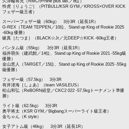
久津輪将充（RMC/9+nine plus lab.／8位）
怜虎［りょうご］（PITBULL/KSR GYM／KROSS×OVER KICK
フェザー級王者）
スーパーフェザー級（60kg） 3分3R（延長1R）
G-REX（TEAM TEPPEN／10位、Stand up King of Rookie 2025
-60kg 優勝）
健真［たつま］（BLACK☆Jr／元DEEP☆KICK -60kg王者）
バンタム級（55kg） 3分3R（延長1R）
福井萌矢（建武館／14位、Stand up King of Rookie 2021 -55kg級
優勝）
金山恵人（TARGET／15位、Stand up King of Rookie 2025 -55kg
級優勝）
フェザー級（57.5kg） 3分3R
有井渚海［しょあ］（team VASILEUS）
松山和弘（ReBORN経堂／CKC2 022 -57.5kgトーナメント準優
勝）
ライト級（62.5kg） 3分3R
奥平将太（KSR GYM／Bigbangスーパーライト級王者）
金ちゃん（K style）
女子アトム級（46kg） 3分3R（延長1R）