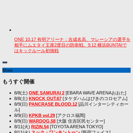
ONE 10.17 有明アリーナ：吉成名高、マレーシアの選手を
相手にムエタイ王座2度目の防衛戦。9.12 横浜BUNTAIで
はキックルール初挑戦
More
もうすぐ開催
8/8(土)
ONE SAMURAI 2
[EBARA WAVE ARENAおおた]
8/8(土)
KNOCK OUT.67
[タケダハムはびきのコロセアム]
8/9(日)
PANCRASE BLOOD.12
[品川インターシティホー
ル]
8/9(日)
KPKB vol.29
[アクロス福岡]
8/9(日)
WARDOG.58
[大阪 住吉区民センター]
8/11(火)
RIZIN.54
[TOYOTA ARENA TOKYO]
8/11(火)
スック・ワンキントーン
[新宿フェイス]