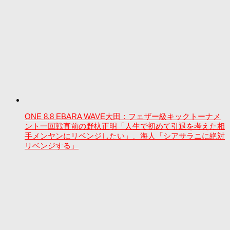
ONE 8.8 EBARA WAVE大田：フェザー級キックトーナメ
ント一回戦直前の野杁正明「人生で初めて引退を考えた相
手メンヤンにリベンジしたい」、海人「シアサラニに絶対
リベンジする」