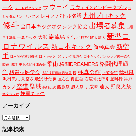
ラウェイ
ーク
ラウェイ×アンビータブル
ュートボクシング
ラ
九州プロキック
レキオバトル名護
リングス
ジャダムナン
修斗
出場者募集
全日本キックボクシング協会
出場
新型コ
巌流島
大和
広告
千葉キック
心技館
敬天愛人
選手募集
ロナウイルス
新日本キック
新空
新極真会
手
日本MMA審判機構
日本キックボクシング協議会
日本キックボクシング選手協会
格闘代理戦
柔術
格闘DREAMERS
映画
書評
東北格闘技連合会
争
極真会館
格闘技医学会
武林風
正道会館
極
格闘技振興議員連盟
沢村忠に真空を飛ばせた男
真正会
石渡伸太郎引退興行
神戸
直心会
空道
聖域
野良犬祭
蹴拳
達人
カップ
藤原祭
超人祭り
英雄伝説
静岡キック
雑文ラジオ
アーカイブ
ア
ー
カ
記事検索
イ