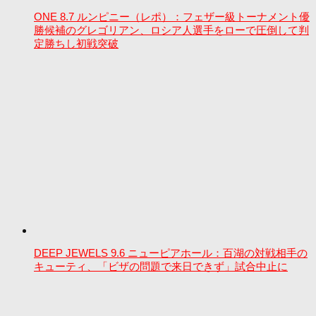
ONE 8.7 ルンピニー（レポ）：フェザー級トーナメント優
勝候補のグレゴリアン、ロシア人選手をローで圧倒して判
定勝ちし初戦突破
DEEP JEWELS 9.6 ニューピアホール：百湖の対戦相手の
キューティ、「ビザの問題で来日できず」試合中止に