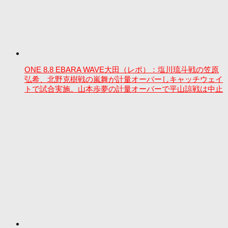
ONE 8.8 EBARA WAVE大田（レポ）：塩川琉斗戦の笠原
弘希、北野克樹戦の嵐舞が計量オーバーしキャッチウェイ
トで試合実施。山本歩夢の計量オーバーで平山諒戦は中止