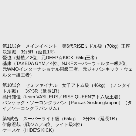
第11試合 メインイベント 第6代RISEミドル級（70kg）王座
決定戦 3分5R（延長1R）
憂也（魁塾／2位、元DEEP☆KICK -65kg王者）
基康（TAKEDA GYM／4位、NJKFスーパーウェルター級2位、
元WMOインターナショナル同級王者、元ジャパンキック・ウェ
ルター級王者）
第10試合 セミファイナル 女子アトム級（46kg）（ノンタイ
トル戦） 3分3R（延長1R）
島田知佳（team VASILEUS／RISE QUEENアトム級王者）
パンケック・ソーコンクラパン［Pancak Sor.kongkrapan］（タ
イ／ソーコンクラパンジム）
第9試合 スーパーライト級（65kg） 3分3R（延長1R）
伊藤澄哉（戦ジム／5位、ライト級3位）
ケースケ（HIDE’S KICK）