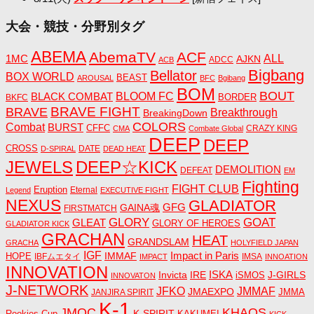
大会・競技・分野別タグ
ABEMA
AbemaTV
ACF
1MC
ALL
AJKN
ADCC
ACB
Bigbang
Bellator
BOX WORLD
BEAST
AROUSAL
BFC
Bgibang
BOM
BOUT
BLACK COMBAT
BLOOM FC
BORDER
BKFC
BRAVE FIGHT
BRAVE
Breakthrough
BreakingDown
COLORS
Combat
BURST
CFFC
CRAZY KING
CMA
Combate Global
DEEP
DEEP
CROSS
DATE
D-SPIRAL
DEAD HEAT
JEWELS
DEEP☆KICK
DEMOLITION
DEFEAT
EM
Fighting
FIGHT CLUB
Eruption
Eternal
Legend
EXECUTIVE FIGHT
NEXUS
GLADIATOR
GAINA魂
GFG
FIRSTMATCH
GLORY
GOAT
GLEAT
GLORY OF HEROES
GLADIATOR KICK
GRACHAN
HEAT
GRANDSLAM
GRACHA
HOLYFIELD JAPAN
IGF
Impact in Paris
IMMAF
HOPE
IBFムエタイ
IMSA
IMPACT
INNOATION
INNOVATION
ISKA
Invicta
IRE
J-GIRLS
iSMOS
INNOVATON
J-NETWORK
JMMAF
JFKO
JMAEXPO
JANJIRA SPIRIT
JMMA
K-1
JMOC
KHAOS
K-SPIRIT
Rookies Cup
KAKUMEI
KICK