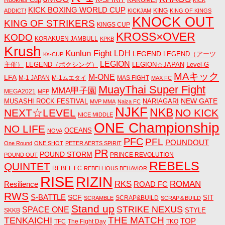
KICK BOXING WORLD CUP
KING
ADDICT!
KICKJAM
KING OF KINGS
KNOCK OUT
KING OF STRIKERS
KINGS CUP
KROSS×OVER
KODO
KORAKUEN JAMBULL
KPKB
Krush
Kunlun Fight
LDH
LEGEND
LEGEND（アーツ
Ks-CUP
LEGION
主催）
LEGEND（ボクシング）
LEGION☆JAPAN
Level-G
MAキック
M-ONE
LFA
M-1 JAPAN
M-1ムエタイ
MAS FIGHT
MAX FC
MuayThai Super Fight
MMA甲子園
MEGA2021
MFP
NEW GATE
MUSASHI ROCK FESTIVAL
NARIAGARI
MVP MMA
Naiza FC
NJKF
NKB
NEXT☆LEVEL
NO KICK
NICE MIDDLE
ONE Championship
NO LIFE
OCEANS
NOVA
PFC
PFL
POUNDOUT
One Round
ONE SHOT
PETER AERTS SPIRIT
PR
POUND STORM
PRINCE REVOLUTION
POUND OUT
REBELS
QUINTET
REBEL FC
REBELLIOUS BEHAVIOR
RISE
RIZIN
RKS
ROMAN
ROAD FC
Resilience
RWS
S-BATTLE
SCF
SIT
SCRAP&BUILD
SCRAMBLE
SCRAP＆BUILD
Stand up
STRIKE NEXUS
SPACE ONE
STYLE
SKKB
THE MATCH
TENKAICHI
TOP
TFC
The Fight Day
TKO