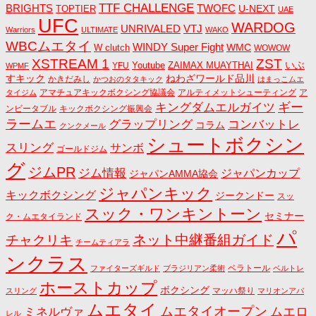
TTF CHALLENGE
BRIGHTS
TWOFC
U-NEXT
TOPTIER
UAE
UFC
WARDOG
UNRIVALED
VTJ
Warriors
ULTIMATE
WAKO
WBCムエタイ
WINDY Super Fight
WMC
W clutch
WOWOW
ZST
XSTREAM 1
いぶ
Youtube
ZAIMAX MUAYTHAI
YFU
WPMF
すキック
ねわざワールド品川
かきだみし
かつおのタタキック
はまっこムエ
アマチュアキックボクシング協議会
アルティメットシューティング
ア
タイジム
キングダムエルガイツ
ギー
ンビータブル
キックボクシング振興会
ラームエ
コンバットレ
グラップリング
コラム
クンクメール
シュートボクシン
スリング
サンボ
ゴールドジム
グ
ジムPR
ジム情報
ジャパンカップ
ジャパンAMMA協会
ジャパンキック
キックボクシング
ジークンドー
スッ
スック・ワンキントーン
セミナー
ク・ムエタイランド
パ
ネット中継番組ガイド
チャクリキ
チームティアラ
ンクラス
ベラトール
ファイターズギルド
ブラジリアン柔術
ベルトレ
ホーストカップ
ボクシング
マッハ祭り
スリング
マリオンアパ
ムエタイ
ムエタイオープン
ミネルヴァ
ムエロ
レル