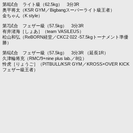
第8試合 ライト級（62.5kg） 3分3R
奥平将太（KSR GYM／Bigbangスーパーライト級王者）
金ちゃん（K style）
第7試合 フェザー級（57.5kg） 3分3R
有井渚海［しょあ］（team VASILEUS）
松山和弘（ReBORN経堂／CKC2 022 -57.5kgトーナメント準優
勝）
第6試合 フェザー級（57.5kg） 3分3R （延長1R）
久津輪将充（RMC/9+nine plus lab.／8位）
怜虎［りょうご］（PITBULL/KSR GYM／KROSS×OVER KICK
フェザー級王者）