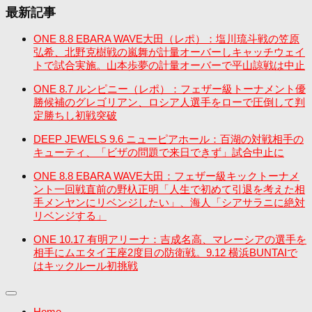
最新記事
ONE 8.8 EBARA WAVE大田（レポ）：塩川琉斗戦の笠原
弘希、北野克樹戦の嵐舞が計量オーバーしキャッチウェイ
トで試合実施。山本歩夢の計量オーバーで平山諒戦は中止
ONE 8.7 ルンピニー（レポ）：フェザー級トーナメント優
勝候補のグレゴリアン、ロシア人選手をローで圧倒して判
定勝ちし初戦突破
DEEP JEWELS 9.6 ニューピアホール：百湖の対戦相手の
キューティ、「ビザの問題で来日できず」試合中止に
ONE 8.8 EBARA WAVE大田：フェザー級キックトーナメ
ント一回戦直前の野杁正明「人生で初めて引退を考えた相
手メンヤンにリベンジしたい」、海人「シアサラニに絶対
リベンジする」
ONE 10.17 有明アリーナ：吉成名高、マレーシアの選手を
相手にムエタイ王座2度目の防衛戦。9.12 横浜BUNTAIで
はキックルール初挑戦
Home