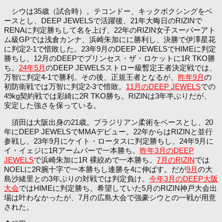
シウは35歳（試合時）。テコンドー、キックボクシングをベ
ースとし、DEEP JEWELSで活躍後、21年大晦日のRIZINで
RENAに判定勝ちして名を上げ、22年のRIZIN女子スーパーアト
ム級GPでは浅倉カンナ、浜崎朱加にに勝利し、決勝で伊澤星花
に判定2-1で惜敗した。23年9月のDEEP JEWELSでHIMEに判定
勝ちし、12月のDEEPでプリンセス・ザ・ロケットに1R TKO勝
ち。
24年5月
のDEEP JEWELSストロー級暫定王者決定戦では、
万智に判定4-1で勝利。その後、正規王者となるが、
昨年9月
の
初防衛戦では万智に判定2-3で惜敗。
11月のDEEP JEWELS
での
49kg契約戦では彩綺に2R TKO勝ち。RIZINは3年半ぶりだが、
安定した強さを保っている。
須田は大阪出身の21歳。ブラジリアン柔術をベースとし、20
年にDEEP JEWELSでMMAデビュー。22年からはRIZINと並行
参戦し、23年9月にケイト・ロータスに判定勝ちし、24年9月に
イ・イェジに1Rアームバーで一本勝ち。
昨年3月のDEEP
JEWELS
で浜崎朱加に1R 裸絞めで一本勝ち。
7月のRIZIN
では
NOELに2R腕十字で一本勝ちし連勝を4に伸ばす。だが
9月
の大
島沙緒里との3年ぶりの対戦では判定負け。
今年3月のDEEP大阪
大会
ではHIMEに判定勝ち。希望していた5月のRIZIN神戸大会出
場は叶わなかったが、7月の広島大会で強豪シウとの一戦が用意
された。