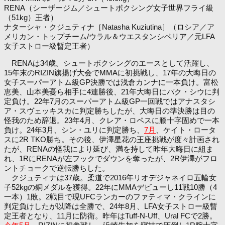
RENA（シーザージム／シュートボクシング女子世界フライ級
（51kg）王者）
ナターシャ・クジュティナ［Natasha Kuziutina］（ロシア／ア
メリカン・トップチーム/ウラル＆ウエスタンシベリア／元LFA
女子ストロー級暫定王者）
RENAは34歳。シュートボクシングのエースとして活躍し、
15年末のRIZIN旗揚げ大会でMMAに初挑戦し、17年の大晦日の
女子スーパーアトム級GP決勝では浅倉カンナに一本負け。富松
恵美、山本美憂ら相手に4連勝後、21年大晦日にパク・シウに判
定負け。22年7月のスーパーアトム級GP一回戦ではアナスタシ
ア・スヴェッキスカに判定勝ちしたが、大晦日の準決勝は目の
怪我のため辞退。23年4月、クレア・ロペスに膝十字固めで一本
負け。24年3月、シン・ユリに判定勝ち、
7月
、ケイト・ロータ
スに2R TKO勝ち。その後、伊澤星花の王座挑戦が度々計画され
たが、RENAの怪我により延び、満を持して昨年大晦日に組ま
れ、1RにRENAが左フックでダウンを奪ったが、2R伊澤がフロ
ントチョークで逆転勝ちした。
クジュティナは37歳。柔道で2016年リオデジャネイロ五輪女
子52kgの銅メダルを獲得。22年にMMAデビューし11戦10勝（4
一本）1敗。2戦目で現UFCランカーのファティマ・クラインに
判定負けしたが以降は全勝で、24年8月、LFA女子ストロー級暫
定王者となり、11月に防衛。昨年はTuff-N-Uff、Ural FCで2勝。