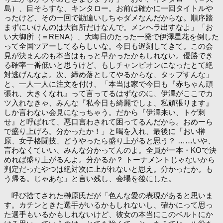
島）、目そらすな、キンタロー。お前は確かに一回タイトルや
ったけど、その一回で勘違いしちゃダメなんだからな。順序踏
まずにいけんのは大御所だけなんで。メンヘラ出すなよ」「お
い大御所（＝RENA）、大晦日のたった一発で伊澤星花を倒した
って全国ツアーしてるらしいな。今日も遅刻してきて。この会
見が決まんのも本当はもっと早かったかもしれない。優勝でき
る確率一番低いと思うけど、もしチャンピオンになったとて絶
対逃げんなよ。次、締め落としてやるからな、タップすんな」
と、一人一人に注文を付け、「本当は家で今日も『赤ちゃん頑
張れ、大きくなれ』って言ってるはずなのに、伊澤がここでカ
ツ入れなきゃ、みんな『私今日も綺麗でしょ、私頑張ります』
しか言わない会見になっちゃう。だから『伊澤来い、トゲ刺
せ』と呼ばれて、悪口言わされて困ってるんだから。おめーら
で盛り上げろ。分かったか！」と喝を入れ、最後に「おい榊
原、女子格闘技、どうやったら盛り上がると思う？ ……いや、
言わなくていい、みんな分かってんのよ。全員が一本・KOで決
めれば盛り上がるんよ。分かるか？ トーナメントじゃないから
判定だったやつは絶対次に上がれないと思え。分かったか。も
う帰る。じゃあな」と言い残し、会場を後にした。
呼び捨てされた榊原氏だが「色んな愛の表現があると思いま
す。カチンときた選手がいるかもしれないし、確かにって思っ
た選手もいるかもしれないけど、彼女の本当にこのベルトにか