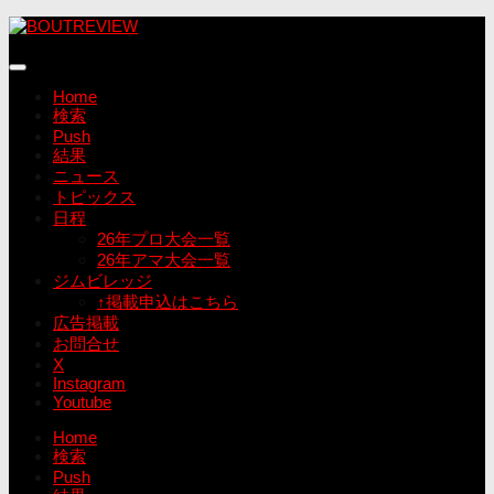
コ
ン
テ
ン
Home
ツ
検索
へ
Push
ス
結果
キ
ニュース
ッ
トピックス
プ
日程
26年プロ大会一覧
26年アマ大会一覧
ジムビレッジ
↑掲載申込はこちら
広告掲載
お問合せ
X
Instagram
Youtube
Home
検索
Push