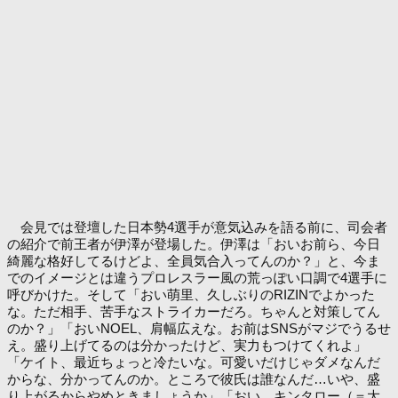
会見では登壇した日本勢4選手が意気込みを語る前に、司会者
の紹介で前王者が伊澤が登場した。伊澤は「おいお前ら、今日
綺麗な格好してるけどよ、全員気合入ってんのか？」と、今ま
でのイメージとは違うプロレスラー風の荒っぽい口調で4選手に
呼びかけた。そして「おい萌里、久しぶりのRIZINでよかった
な。ただ相手、苦手なストライカーだろ。ちゃんと対策してん
のか？」「おいNOEL、肩幅広えな。お前はSNSがマジでうるせ
え。盛り上げてるのは分かったけど、実力もつけてくれよ」
「ケイト、最近ちょっと冷たいな。可愛いだけじゃダメなんだ
からな、分かってんのか。ところで彼氏は誰なんだ…いや、盛
り上がるからやめときましょうか」「おい、キンタロー（＝大