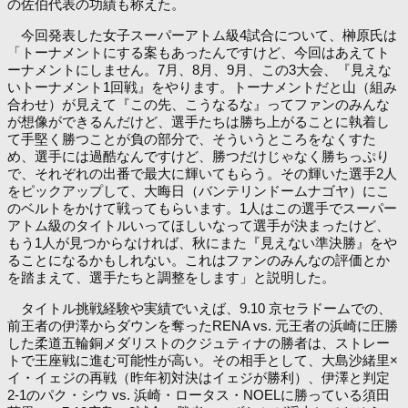
の佐伯代表の功績も称えた。
今回発表した女子スーパーアトム級4試合について、榊原氏は
「トーナメントにする案もあったんですけど、今回はあえてト
ーナメントにしません。7月、8月、9月、この3大会、『見えな
いトーナメント1回戦』をやります。トーナメントだと山（組み
合わせ）が見えて『この先、こうなるな』ってファンのみんな
が想像ができるんだけど、選手たちは勝ち上がることに執着し
て手堅く勝つことが負の部分で、そういうところをなくすた
め、選手には過酷なんですけど、勝つだけじゃなく勝ちっぷり
で、それぞれの出番で最大に輝いてもらう。その輝いた選手2人
をピックアップして、大晦日（バンテリンドームナゴヤ）にこ
のベルトをかけて戦ってもらいます。1人はこの選手でスーパー
アトム級のタイトルいってほしいなって選手が決まったけど、
もう1人が見つからなければ、秋にまた『見えない準決勝』をや
ることになるかもしれない。これはファンのみんなの評価とか
を踏まえて、選手たちと調整をします」と説明した。
タイトル挑戦経験や実績でいえば、9.10 京セラドームでの、
前王者の伊澤からダウンを奪ったRENA vs. 元王者の浜崎に圧勝
した柔道五輪銅メダリストのクジュティナの勝者は、ストレー
トで王座戦に進む可能性が高い。その相手として、大島沙緒里×
イ・イェジの再戦（昨年初対決はイェジが勝利）、伊澤と判定
2-1のパク・シウ vs. 浜崎・ロータス・NOELに勝っている須田