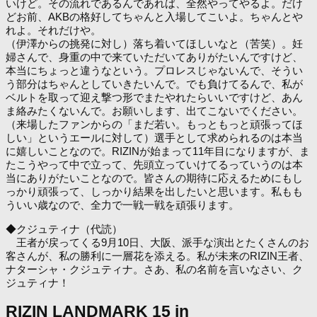
いけど。その流れであるんであれば、全然やってやるよ。だけ
どお前、AKBの格好してちゃんと入場してこいよ。ちゃんとや
れよ。それだけや。
（伊澤からの挑発に対し）落ち着いてほしいなと（苦笑）。妊
婦さんで、身重の中で来ていただいてありがたいんですけど、
本当にちょっと違うなという。プロレスじゃないんで、そうい
う部分はちゃんとしていきたいんで。でも負けてるんで、私が
ベルトを取って迎え撃つ形でまたやれたらいいですけど、あん
ま絡みたくないんで。お願いします、出てこないでください。
（来場したファンからの「まだ若い。もっともっと頑張ってほ
しい」というエールに対して）選手として求められるのは本当
に嬉しいことなので。RIZINが始まって11年目になりますが、ま
たこうやって中で立って、先頭立っていけてるっていうのは本
当にありがたいことなので。皆さんの期待に応えるためにもし
っかり頑張って、しっかり結果を出したいと思います。私もも
ういい歳なので、全力で一戦一戦を頑張ります。
◆クジュティナ（代読）
王者が戻ってくる9月10日、大阪、派手な演出とたくさんのお
客さんが、私の勝利に一層花を添える。私が未来のRIZIN王者、
ナターシャ・クジュティナ。さあ、私の名前を言いなさい、ク
ジュティナ！
RIZIN LANDMARK 15 in