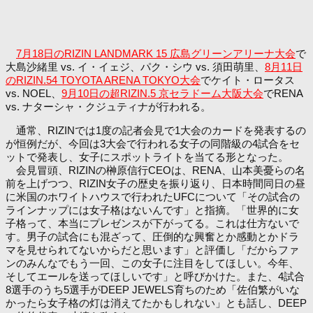
7月18日のRIZIN LANDMARK 15 広島グリーンアリーナ大会
で
大島沙緒里 vs. イ・イェジ、パク・シウ vs. 須田萌里、
8月11日
のRIZIN.54 TOYOTA ARENA TOKYO大会
でケイト・ロータス
vs. NOEL、
9月10日の超RIZIN.5 京セラドーム大阪大会
でRENA
vs. ナターシャ・クジュティナが行われる。
通常、RIZINでは1度の記者会見で1大会のカードを発表するの
が恒例だが、今回は3大会で行われる女子の同階級の4試合をセ
ットで発表し、女子にスポットライトを当てる形となった。
会見冒頭、RIZINの榊原信行CEOは、RENA、山本美憂らの名
前を上げつつ、RIZIN女子の歴史を振り返り、日本時間同日の昼
に米国のホワイトハウスで行われたUFCについて「その試合の
ラインナップには女子格はないんです」と指摘。「世界的に女
子格って、本当にプレゼンスが下がってる。これは仕方ないで
す。男子の試合にも混ざって、圧倒的な興奮とか感動とかドラ
マを見せられてないからだと思います」と評価し「だからファ
ンのみんなでもう一回、この女子に注目をしてほしい。今年、
そしてエールを送ってほしいです」と呼びかけた。また、4試合
8選手のうち5選手がDEEP JEWELS育ちのため「佐伯繁がいな
かったら女子格の灯は消えてたかもしれない」とも話し、DEEP