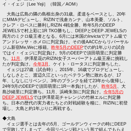
イ・イェジ［Lee Yeji］（韓国／AOM）
大島は広島の隣の島根出身の31歳。柔道をベースとし、20年
にMMAデビューし、RIZINで浅倉カンナ、山本美憂、ソルト、
クレア・ロペスに勝利しRIZIN 4戦全勝。昨年5月のDEEP
JEWELSで村上彩に1R TKO勝ちし、DEEPとDEEP JEWELSの
両方のミクロ級王者となる。6月には米国のInvictaでアトム級で
アンドレッサ・ホメロに判定負け。その後AACCからリバーサル
ジム新宿Me,Weに移籍。
昨年5月のDEEP
での約1年ぶりの試合
ではイ・イェジに判定負け。9月のDEEPで須田萌里に判定勝
ち。
11月
、伊澤星花のRIZIN女子スーパーアトム級王座に挑戦し
たが判定負け。
今年3月
、ケイト・ロータスに判定勝ちした。
イェジは27歳（試合時）。2015年、16歳でプロデビューし、
しなしさとこ、渡辺久江といったベテラン勢に敗れるが、17
年、しなしにリベンジ。3年のブランクを経て23年から復帰し、
24年9月のDEEPで須田萌里に1R一本負けしたが、
昨年5月
、大
島沙緒里に判定勝ち。11月、浜崎朱加に判定負け。
今年5月の
DEEP JEWELS
では伊澤星花チャレンジの竹林エルに判定勝
ち。日本の歴代の実力者たちとの対戦経験を糧に、RIZINに初登
場し、大島と約1年ぶりに再戦する。
◆大島
イェジ選手とは去年の5月、ゴールデンウィークの時にDEEP
で完敗してしまって、今回リベンジ戦という形で組んでもらえ