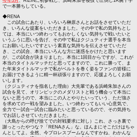
今年5月
、RIZINに初参戦し、浜崎朱加を寝技で圧倒し1R腕十字
で一本勝ちしている。
◆RENA
この試合にあたり、いろいろ榊原さんとお話をさせていただ
き、いろんな提案をいただきました。その中で私の気持ちとし
ては、本当にいつ終わってもおかしくない気持ちで戦いたいと
いうふうに思いを告げ、その中で私はクジュティナ選手を本当
にお願いしたいですという素直な気持ちを伝えさせていただ
き、この試合、本当にいろんな方に迷惑をかけたと思います
が、この試合が決まりました。本当に1回目からですが、これが
本当のタイトルマッチだと思ってますので、これに勝って、ま
た年末タイトルマッチで私がベルトを巻く姿をファンの皆様に
お届けできるように精一杯頑張りますので、応援よろしくお願
いします。
（クジュティナを指名した理由）大先輩である浜崎朱加さんの
試合を見て、オリンピックのメダリストと戦う機会って本当に
ないと思うので、本当にこの人とやりたいっていう、ただ強さ
を求めての一戦を望みました。いつ終わってもいい心意気で、
全力で一試合一試合に臨みたいと思っているので、その気持ち
でお話しさせていただきました。
（大島からの呼び捨てでの対戦要求に対し）これ、さっき裏で
謝っとったやつな？「RENAさん」な。ほんまにそこだけはちゃ
んとしてよ。全然、今プロレスブームなんですかね、わかんな