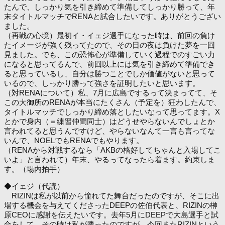
たんで、しっかり気を引き締めて準備してしっかり勝って、年
末タイトルマッチでRENAと試合したいです。ありがとうござい
ました。
（再戦の心境）最初イ・イェジ選手になった時は、前回の負け
たイメージが強く残ってたので、その日の夜は負けた夢を一回
見ました。でも、この恐怖心が準備していく過程でのすごい力
になると思ってるんで、前回以上には気を引き締めて準備でき
ると思っているし、自分は勝つことでしか価値がないと思って
いるので、しっかり勝って強さを証明したいと思います。
（対RENAについて）私、7月に広島でするって決まってて、そ
この大御所のRENAが本当にたくさん（予定を）狂わしたんで、
タイトルマッチでしっかり締め落としたいなって思ってます。X
とかで身内（＝練習仲間同士）はどうせやらないんでしょとか
言われてると思うんですけど、やらないなんて一言も言ってな
いんで、NOELでもRENAでもやります。
（RENAから対戦するなら「AKBの格好してちゃんと入場してこ
いよ」と言われて）年末、やるってなったら着ます。約束しま
す。（場内拍手）
◆イェジ（代読）
RIZINは私が以前から憧れてた舞台だったのですが、そこに出
場する機会を与えてくださったDEEPの佐伯代表と、RIZINの榊
原CEOに感謝を伝えたいです。去年5月にDEEPで大島選手と試
合をして、その時は私が勝ったのですが、今回またRIZINという