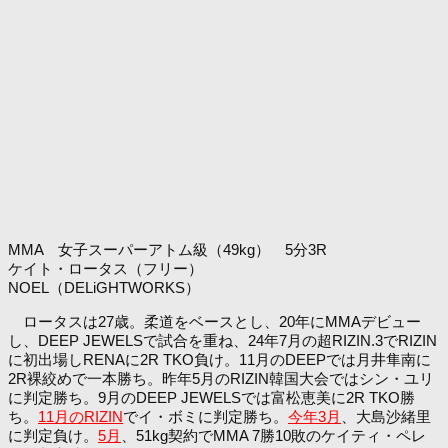
MMA 女子スーパーアトム級（49kg） 5分3R
ケイト・ロータス（フリー）
NOEL（DELiGHTWORKS）
ロータスは27歳。柔道をベースとし、20年にMMAデビュー
し、DEEP JEWELSで試合を重ね、24年7月の超RIZIN.3でRIZIN
に初出場しRENAに2R TKO負け。11月のDEEPでは月井隼南に
2R裸絞めで一本勝ち。昨年5月のRIZIN韓国大会ではシン・ユリ
に判定勝ち。9月のDEEP JEWELSでは富松恵美に2R TKO勝
ち。
11月のRIZIN
でイ・ボミに判定勝ち。
今年3月
、大島沙緒里
に判定負け。
5月
、51kg契約でMMA 7勝10敗のケイティ・ペレ