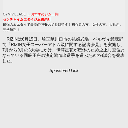
GYM VILLAGE
[→おすすめジム一覧]
センチャイムエタイジム錦糸町
最強のムエタイで最高の“美Body”を目指す！初心者の方、女性の方、大歓迎。
見学無料！
RIZINは6月15日、埼玉県川口市の結婚式場・ベルヴィ武蔵野
で「RIZIN女子スーパーアトム級に関する記者会見」を実施し、
7月から9月の3大会にかけ、伊澤星花が産休のため返上し空位と
なっている同級王座の決定戦進出選手を選ぶための4試合を発表
した。
Sponsored Link