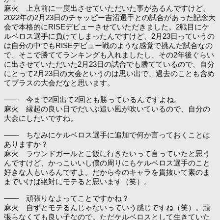
麻火 上京前に一度出させていただいた事があるんですけど、
2022年の2月23日のチャッピー吉沼選手との試合があった記念大
会で本格的にRISEデビューさせていただきました。2戦目にケ
ルベロス選手に負けてしまったんですけど、2月23日っていうの
は自分の中でもRISEデビュー戦のような感覚で挑んだ試合なの
で、そこで勝ててランキングも入れましたし、その2年後ぐらい
に出させていただいた2月23日の試合でも勝てているので、自分
にとって2月23日の大会というのは思い出で、過去のことも含め
てプラスの大会だなと思います。
―― 今まで2回出て2回とも勝っているんですよね。
麻火 縁起の良い日でだいぶ追い風が吹いているので、自分の
大会にしたいですね。
―― ちなみにケルベロス選手に追加で何か言っておくことは
ありますか？
麻火 ラウンドガールとご飯に行きたいって言っていたと思う
んですけど、かっこいいし僕の周りにもケルベロス選手のこと
好きな人もいるんですよ。だから今のキャラを貫抜いて素のま
までいけば絶対にモテると思います（笑）。
―― 頑張りなよってことですかね？
麻火 自ずとモテるんじゃないっていう感じですね（笑）。頑
張らなくても良い子なので。ただケルベロスとして生きていた