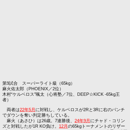
第9試合 スーパーライト級（65kg）
麻火佑太郎（PHOENIX／2位）
木村“ケルベロス”颯太（心将塾／7位、DEEP☆KICK -65kg王
者）
両者は
22年5月
に対戦し、ケルベロスが2Rと3Rに右のパンチ
でダウンを奪い判定勝ちしている。
麻火（あさひ）は26歳。7連勝後、
24年9月
にチャド・コリン
ズと対戦したが1R KO負け。
12月
の65kgトーナメントのリザー