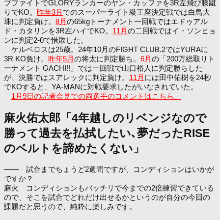
ブファイトでGLORYランカーのヤン・カッファを3R左飛び膝蹴
りでKO。
昨年3月
でのスーパーライト級王座決定戦では白鳥大
珠に判定負け。
8月
の65kgトーナメント一回戦ではエドゥアル
ド・カタリンを3R左ハイでKO。
11月
の二回戦ではイ・ソンヒョ
ンに判定2-0で惜敗した。
ケルベロスは25歳。24年10月のFIGHT CLUB.2ではYURAに
3R KO負け。
昨年5月
の将太に判定勝ち。
6月
の「200万総取りト
ーナメント GACHI!!」では一回戦で山口裕人に判定勝ちした
が、決勝ではスアレックに判定負け。
11月
には田中佑樹を24秒
でKOすると、YA-MANに対戦要求したがいなされていた。
1月9日の記者会見での両選手のコメントはこちら。
麻火佑太郎「4年越しのリベンジなので
勝って過去を払拭したい､夢だったRISE
のベルトを諦めたくない」
―― 試合までちょうど2週間ですが、コンディションはいかが
ですか？
麻火 コンディションもバッチリで今までの2倍練習できている
ので、そこを試合でどれだけ出せるかというのが自分の今回の
課題だと思うので、純粋に楽しみです。