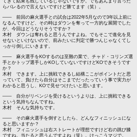
てきて結果も残しているじゃないですか。でもあんまり言った
らバレるので言えないですけど勝てます（笑）。
―― 前回の麻火選手との試合は2022年5月なので3年以上前に
なるんですけど、その時はダウンを奪って一方的な展開でした
が、今回はどうなりそうですか？
木村 ダウンは奪れると思うんですよね。でもそこで進化を見
せないといけないので、前みたいに判定で勝つんじゃなくてし
っかり倒しにいきます。
―― 麻火選手をKOするのは至難の業で、チャド・コリンズ選
手とかトップ選手しかKOしていないですけどKOできそうです
か？
木村 できます。上に挑戦できるし結構ここがポイントだと思
っていて、負けたら自分はそこまでだったっていう事で実力が
わかると思うし、KOで見せつけたいと思います。
―― 自分がリベンジを受けるというよりは、上に挑戦できる
という気持ちなんですね。
木村 そんな気持ちです。
―― その麻火選手を倒すとしたら、どんなフィニッシュにな
ると思いますか？
木村 フィニッシュは右ストレートが理想ですけど右の跳び膝
ですね。当たると思うんですよね（笑）。けっこうマジで。