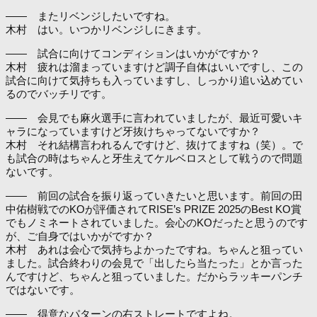
―― またリベンジしたいですね。
木村 はい。いつかリベンジしにきます。
―― 試合に向けてコンディションはいかがですか？
木村 疲れは溜まっていますけど調子自体はいいですし、この
試合に向けて気持ちも入っていますし、しっかり追い込めてい
るのでバッチリです。
―― 会見でも麻火選手に言われていましたが、最近可愛いキ
ャラになっていますけど牙抜けちゃってないですか？
木村 それ結構言われるんですけど、抜けてますね（笑）。で
も試合の時はちゃんと牙生えてケルベロスとして戦うので問題
ないです。
―― 前回の試合を振り返っていきたいと思います。前回の田
中佑樹戦でのKOが評価されてRISE’s PRIZE 2025のBest KO賞
でもノミネートされていました。会心のKOだったと思うのです
が、ご自身ではいかがですか？
木村 あれは会心で気持ちよかったですね。ちゃんと狙ってい
ました。試合終わりの会見で「出したら当たった」とか言った
んですけど、ちゃんと狙っていました。だからラッキーパンチ
ではないです。
―― 得意なパターンの右ストレートですよね。