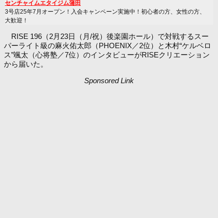
センチャイムエタイジム蒲田
3号店25年7月オープン！入会キャンペーン実施中！初心者の方、女性の方、
大歓迎！
RISE 196（2月23日（月/祝）後楽園ホール）で対戦するスー
パーライト級の麻火佑太郎（PHOENIX／2位）と木村“ケルベロ
ス”颯太（心将塾／7位）のインタビューがRISEクリエーション
から届いた。
Sponsored Link