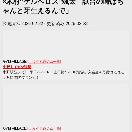
×木村“ケルベロス”颯太「試合の時はち
ゃんと牙生えるんで」
公開済み
2026-02-22
· 更新済み
2026-02-22
GYM VILLAGE
[→おすすめジム一覧]
中野トイカツ道場
中野駅徒歩3分。平日7～23時、土日祝7～18時営業。入会金＆月謝“まるまる1
ヶ月間”無料プランも！
GYM VILLAGE
[→おすすめジム一覧]