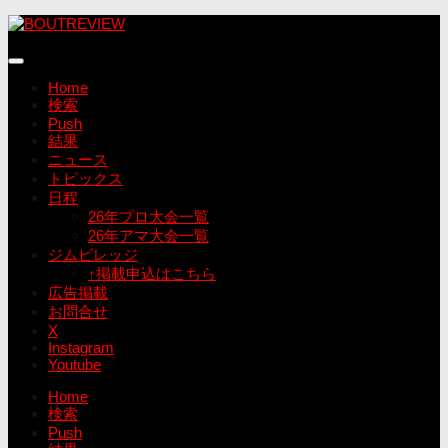
コ
ン
テ
ン
Home
ツ
検索
へ
Push
ス
結果
キ
ニュース
ッ
トピックス
プ
日程
26年プロ大会一覧
26年アマ大会一覧
ジムビレッジ
↑掲載申込はこちら
広告掲載
お問合せ
X
Instagram
Youtube
Home
検索
Push