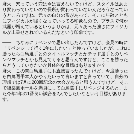
麻火 穴っていう穴は今は言えないですけど、スタイルはあま
り変わっていないので長所が変わっていないんだろうなってい
うところですね。元々の自分の形があって、そこに年齢ととも
にフィジカルが強くなっていってる印象なので、プラスで何か
武器が増えているというよりかは、元々あった強さにフィジカ
ルが上乗せされているんだなという印象です。
―― ちなみにリベンジで思い出したんですけど、会見の時に
「リベンジして行く1年にしたい」と仰っていましたが、これに
勝ったら白鳥選手とのタイトルマッチとかチャド選手とのリベ
ンジマッチとかも見えてくると思うんですけど、ここを勝った
らどうしていきたいか具体的な目標はありますか？
麻火 この間白鳥選手にも直接言ったんですけど、今度勝った
ら白鳥選手本人がやりたいって言いますと言っていて、自分の
理想では7月に200回記念の大会があると思うんですけど、そこ
で後楽園ホールを満員にして白鳥選手にリベンジするのと、ま
た今年1年の1番良い試合を2人でしたいなという目標がありま
す。