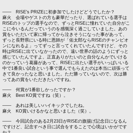
―― RISE’s PRIZEに初参加でしたけどどうでしたか？
麻火 会場やゲストの方も豪華だったり、選ばれている選手は
RISEのトップの選手なので、ずっとRISEに憧れていた自分がこ
こに今いるんだっていうのを感慨深く過ごしていました。あの
賞をいただいて家に帰ってから泣きそうになった事があって、
ずっと長野県にいる時に恩師が「佑太郎ならRISEのチャンピオ
ンになれるよ」ってずっと言ってくれていたんですけど、その
時はRISEに出ていなかったので、遠い世界の話のようにずっと
感じていたんですよ。正直ありがたいのと自分なんかでいける
のかっていう葛藤があって、RISEに出たい選手がいっぱいいる
中で1番良い試合という事で選んでもらえたのは本当に頑張って
きて良かったなと思いました。ただ勝っていないので、次は勝
ってあの賞をいただきたいですね。
―― 何賞が1番欲しかったですか？
麻火 Best KO賞ですね（笑）。
―― あれは美しいハイキックでしたね。
麻火 KO賞いけるかなと思いました（笑）。
―― 今回試合のある2月23日がRISEの旗揚げ記念日になるん
ですけど、記念すべき日に試合をすることで心境はいかがです
か？