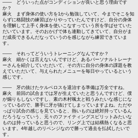
―― どういった点がコンディションが良いと思う理由です
か？
麻火 まず身体の使い方を1から勉強していて、今までそこを知
らずに格闘技の練習ばかりやっていたんですけど、自分の身体
を理解して上手く身体を使いこなすっていう所を学ばせていた
だいています。そのおかげで体も連動してきていて、自分がま
だ成長できるんだなっていうのを感じながら練習できていま
す。
―― それってどういうトレーニングなんですか？
麻火 細かくは言えないんですけど、あるパーソナルトレーナ
ーさんを紹介していただいて、その方に自分の身体の課題を教
えていただいて、与えられたメニューを毎日やっているという
感じです。
―― 牙の抜けたケルベロスを退治する準備は万全ですね。
麻火 前回の試合までは牙が生えていたと思うんですけど、僕
が煽りもしないですし、素の木村颯太と戦うみたいな感じにな
っているので、勝手に牙が抜けてしまっていますよね。ただや
っぱり試合の感じを見ていると、熱いものは絶対持っているん
だろうなっていう、元々のファイティングスピリットみたいな
ものは持っていると思うので、リング上では結構熱くなると思
います。4年越しのリベンジなので勝って過去を払拭したいで
す。