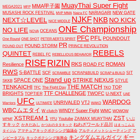
MuayThai Super Fight
MMA甲子園
MEGA2021
MFP
NEW GATE
MUSASHI ROCK FESTIVAL
NARIAGARI
MVP MMA
Naiza FC
NJKF
NKB
NEXT☆LEVEL
NO KICK
NICE MIDDLE
ONE Championship
NO LIFE
OCEANS
NOVA
PFC
PFL
POUNDOUT
One Round
ONE SHOT
PETER AERTS SPIRIT
PR
POUND STORM
PRINCE REVOLUTION
POUND OUT
REBELS
QUINTET
REBEL FC
REBELLIOUS BEHAVIOR
RISE
RIZIN
RKS
ROMAN
ROAD FC
Resilience
RWS
S-BATTLE
SCF
SIT
SCRAP&BUILD
SCRAMBLE
SCRAP＆BUILD
Stand up
STRIKE NEXUS
SPACE ONE
STYLE
SKKB
THE MATCH
TENKAICHI
TOP
TFC
The Fight Day
TKO
TTF CHALLENGE
BRIGHTS
TWOFC
U-NEXT
TOPTIER
UAE
UFC
WARDOG
UNRIVALED
VTJ
Warriors
ULTIMATE
WAKO
WBCムエタイ
WINDY Super Fight
WMC
W clutch
WOWOW
ZST
XSTREAM 1
いぶ
Youtube
ZAIMAX MUAYTHAI
YFU
WPMF
すキック
ねわざワールド品川
かきだみし
かつおのタタキック
はまっこムエ
アマチュアキックボクシング協議会
アルティメットシューティング
ア
タイジム
キングダムエルガイツ
ギー
ンビータブル
キックボクシング振興会