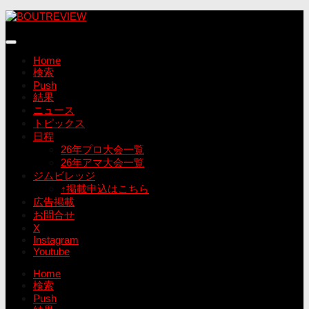
コ
ン
テ
ン
Home
ツ
検索
へ
Push
ス
結果
キ
ニュース
ッ
トピックス
プ
日程
26年プロ大会一覧
26年アマ大会一覧
ジムビレッジ
↑掲載申込はこちら
広告掲載
お問合せ
X
Instagram
Youtube
Home
検索
Push