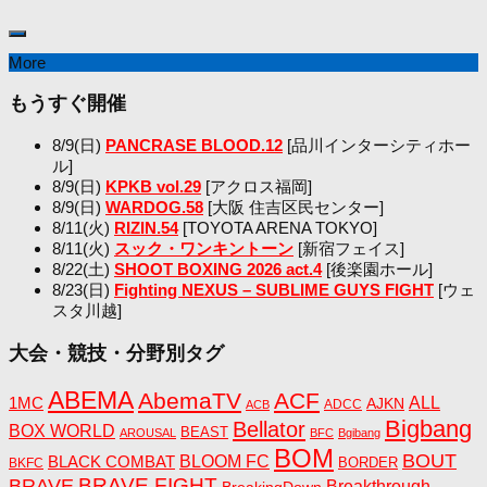
More
もうすぐ開催
8/9(日)
PANCRASE BLOOD.12
[品川インターシティホー
ル]
8/9(日)
KPKB vol.29
[アクロス福岡]
8/9(日)
WARDOG.58
[大阪 住吉区民センター]
8/11(火)
RIZIN.54
[TOYOTA ARENA TOKYO]
8/11(火)
スック・ワンキントーン
[新宿フェイス]
8/22(土)
SHOOT BOXING 2026 act.4
[後楽園ホール]
8/23(日)
Fighting NEXUS – SUBLIME GUYS FIGHT
[ウェ
スタ川越]
大会・競技・分野別タグ
ABEMA
AbemaTV
ACF
1MC
ALL
AJKN
ADCC
ACB
Bigbang
Bellator
BOX WORLD
BEAST
AROUSAL
BFC
Bgibang
BOM
BOUT
BLACK COMBAT
BLOOM FC
BORDER
BKFC
BRAVE FIGHT
BRAVE
Breakthrough