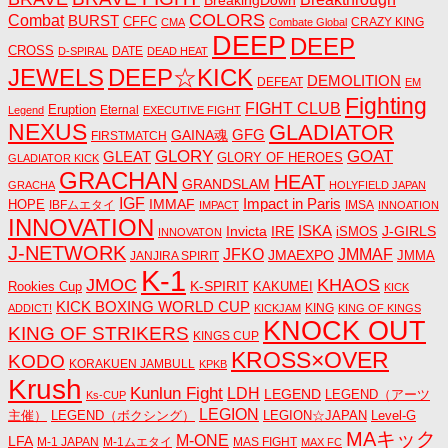
BreakingDown
COLORS
Combat
BURST
CFFC
CRAZY KING
CMA
Combate Global
DEEP
DEEP
CROSS
DATE
D-SPIRAL
DEAD HEAT
JEWELS
DEEP☆KICK
DEMOLITION
DEFEAT
EM
Fighting
FIGHT CLUB
Eruption
Eternal
Legend
EXECUTIVE FIGHT
NEXUS
GLADIATOR
GAINA魂
GFG
FIRSTMATCH
GLORY
GOAT
GLEAT
GLORY OF HEROES
GLADIATOR KICK
GRACHAN
HEAT
GRANDSLAM
GRACHA
HOLYFIELD JAPAN
IGF
Impact in Paris
IMMAF
HOPE
IBFムエタイ
IMSA
IMPACT
INNOATION
INNOVATION
ISKA
Invicta
IRE
J-GIRLS
iSMOS
INNOVATON
J-NETWORK
JMMAF
JFKO
JMAEXPO
JANJIRA SPIRIT
JMMA
K-1
JMOC
KHAOS
K-SPIRIT
Rookies Cup
KAKUMEI
KICK
KICK BOXING WORLD CUP
KING
ADDICT!
KICKJAM
KING OF KINGS
KNOCK OUT
KING OF STRIKERS
KINGS CUP
KROSS×OVER
KODO
KORAKUEN JAMBULL
KPKB
Krush
Kunlun Fight
LDH
LEGEND
LEGEND（アーツ
Ks-CUP
LEGION
主催）
LEGEND（ボクシング）
LEGION☆JAPAN
Level-G
MAキック
M-ONE
LFA
M-1 JAPAN
M-1ムエタイ
MAS FIGHT
MAX FC