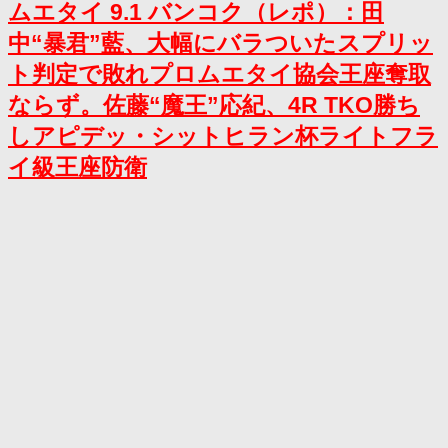
ムエタイ 9.1 バンコク（レポ）：田
中“暴君”藍、大幅にバラついたスプリッ
ト判定で敗れプロムエタイ協会王座奪取
ならず。佐藤“魔王”応紀、4R TKO勝ち
しアピデッ・シットヒラン杯ライトフラ
イ級王座防衛