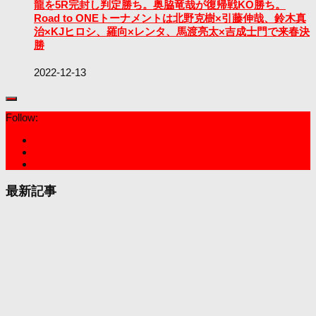
龍を5R完封し判定勝ち。奥脇竜哉が復帰戦KO勝ち。
Road to ONEトーナメントは北野克樹×引藤伸哉、鈴木真
治×KJヒロシ、羅向×レンタ、馬渡亮太×吉成士門で来春決
勝
2022-12-13
Follow:
最新記事