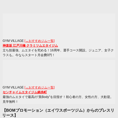
GYM VILLAGE
[→おすすめジム一覧]
神楽坂 江戸川橋 クラミツムエタイジム
立ち技最強、ムエタイを究める！16周年、選手コース開設。ジュニア、女子ク
ラスも。今ならスタート月会費0円！
GYM VILLAGE
[→おすすめジム一覧]
センチャイムエタイジム錦糸町
最強のムエタイで最高の“美Body”を目指す！初心者の方、女性の方、大歓迎。
見学無料！
【BOMプロモーション（エイワスポーツジム）からのプレスリ
リース】