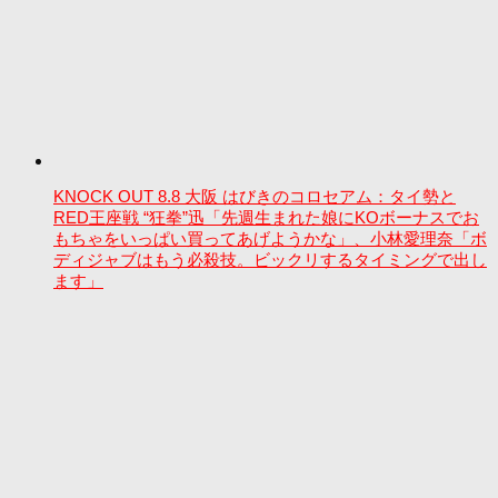
KNOCK OUT 8.8 大阪 はびきのコロセアム：タイ勢と
RED王座戦 “狂拳”迅「先週生まれた娘にKOボーナスでお
もちゃをいっぱい買ってあげようかな」、小林愛理奈「ボ
ディジャブはもう必殺技。ビックリするタイミングで出し
ます」