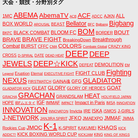
大会・競技・分野別タグ
ABEMA
AbemaTV
ACF
1MC
ALL
AJKN
ADCC
ACB
Bigbang
Bellator
BOX WORLD
BEAST
AROUSAL
BFC
Bgibang
BOM
BOUT
BLACK COMBAT
BLOOM FC
BORDER
BKFC
BRAVE FIGHT
BRAVE
Breakthrough
BreakingDown
COLORS
Combat
BURST
CFFC
CRAZY KING
CMA
Combate Global
DEEP
DEEP
CROSS
DATE
D-SPIRAL
DEAD HEAT
JEWELS
DEEP☆KICK
DEMOLITION
DEFEAT
EM
Fighting
FIGHT CLUB
Eruption
Eternal
Legend
EXECUTIVE FIGHT
NEXUS
GLADIATOR
GAINA魂
GFG
FIRSTMATCH
GLORY
GOAT
GLEAT
GLORY OF HEROES
GLADIATOR KICK
GRACHAN
HEAT
GRANDSLAM
GRACHA
HOLYFIELD JAPAN
IGF
Impact in Paris
IMMAF
HOPE
IBFムエタイ
IMSA
IMPACT
INNOATION
INNOVATION
ISKA
Invicta
IRE
J-GIRLS
iSMOS
INNOVATON
J-NETWORK
JMMAF
JFKO
JMAEXPO
JANJIRA SPIRIT
JMMA
K-1
JMOC
KHAOS
K-SPIRIT
Rookies Cup
KAKUMEI
KICK
KICK BOXING WORLD CUP
KING
ADDICT!
KICKJAM
KING OF KINGS