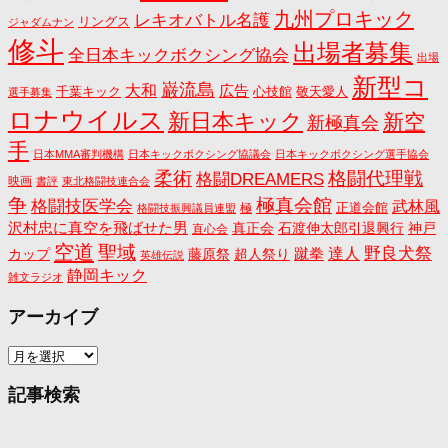
九州プロキック
レキオバトル名護
リングス
ジャダムナン
修斗
出場者募集
全日本キックボクシング協会
出場
新型コ
巌流島
大和
広告
千葉キック
心技館
敬天愛人
選手募集
ロナウイルス
新日本キック
新空
新極真会
手
日本MMA審判機構
日本キックボクシング協議会
日本キックボクシング選手協会
格闘代理戦
柔術
格闘DREAMERS
映画
書評
東北格闘技連合会
争
極真会館
格闘技医学会
武林風
正道会館
極
格闘技振興議員連盟
沢村忠に真空を飛ばせた男
真正会
石渡伸太郎引退興行
神戸
直心会
空道
聖域
野良犬祭
蹴拳
達人
カップ
藤原祭
超人祭り
英雄伝説
静岡キック
雑文ラジオ
アーカイブ
ア
ー
カ
記事検索
イ
ブ