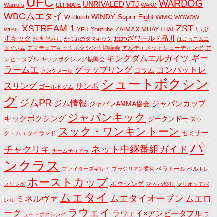
UFC
WARDOG
UNRIVALED
VTJ
Warriors
ULTIMATE
WAKO
WBCムエタイ
WINDY Super Fight
WMC
W clutch
WOWOW
ZST
XSTREAM 1
いぶ
Youtube
ZAIMAX MUAYTHAI
YFU
WPMF
すキック
ねわざワールド品川
かきだみし
かつおのタタキック
はまっこムエ
アマチュアキックボクシング協議会
アルティメットシューティング
ア
タイジム
キングダムエルガイツ
ギー
ンビータブル
キックボクシング振興会
ラームエ
コンバットレ
グラップリング
コラム
クンクメール
シュートボクシン
スリング
サンボ
ゴールドジム
グ
ジムPR
ジム情報
ジャパンカップ
ジャパンAMMA協会
ジャパンキック
キックボクシング
ジークンドー
スッ
スック・ワンキントーン
セミナー
ク・ムエタイランド
パ
ネット中継番組ガイド
チャクリキ
チームティアラ
ンクラス
ベラトール
ファイターズギルド
ブラジリアン柔術
ベルトレ
ホーストカップ
ボクシング
マッハ祭り
スリング
マリオンアパ
ムエタイ
ムエタイオープン
ミネルヴァ
ムエロ
レル
ラウェイ
ーク
ラウェイ×アンビータブル
ュートボクシング
ラ