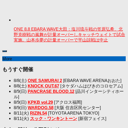
ONE 8.8 EBARA WAVE大田：塩川琉斗戦の笠原弘希、北
野克樹戦の嵐舞が計量オーバーしキャッチウェイトで試合
実施。山本歩夢の計量オーバーで平山諒戦は中止
More
もうすぐ開催
8/8(土)
ONE SAMURAI 2
[EBARA WAVE ARENAおおた]
8/8(土)
KNOCK OUT.67
[タケダハムはびきのコロセアム]
8/9(日)
PANCRASE BLOOD.12
[品川インターシティホー
ル]
8/9(日)
KPKB vol.29
[アクロス福岡]
8/9(日)
WARDOG.58
[大阪 住吉区民センター]
8/11(火)
RIZIN.54
[TOYOTA ARENA TOKYO]
8/11(火)
スック・ワンキントーン
[新宿フェイス]