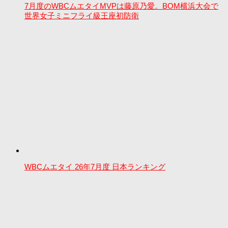
7月度のWBCムエタイMVPは藤原乃愛。BOM横浜大会で
世界女子ミニフライ級王座初防衛
WBCムエタイ 26年7月度 日本ランキング