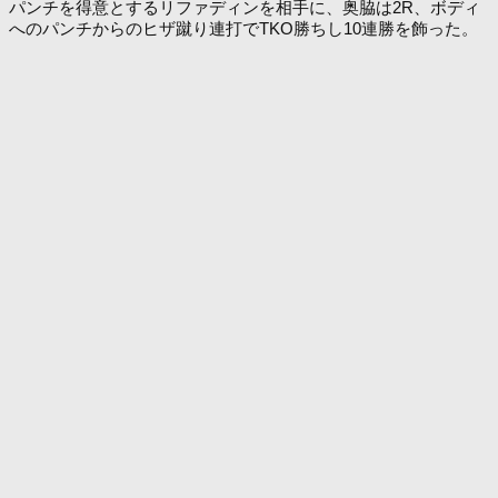
パンチを得意とするリファディンを相手に、奥脇は2R、ボディ
へのパンチからのヒザ蹴り連打でTKO勝ちし10連勝を飾った。