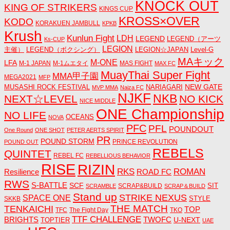
KNOCK OUT
KING OF STRIKERS
KINGS CUP
KROSS×OVER
KODO
KORAKUEN JAMBULL
KPKB
Krush
Kunlun Fight
LDH
LEGEND
LEGEND（アーツ
Ks-CUP
LEGION
主催）
LEGEND（ボクシング）
LEGION☆JAPAN
Level-G
MAキック
M-ONE
LFA
M-1 JAPAN
M-1ムエタイ
MAS FIGHT
MAX FC
MuayThai Super Fight
MMA甲子園
MEGA2021
MFP
NEW GATE
MUSASHI ROCK FESTIVAL
NARIAGARI
MVP MMA
Naiza FC
NJKF
NKB
NEXT☆LEVEL
NO KICK
NICE MIDDLE
ONE Championship
NO LIFE
OCEANS
NOVA
PFC
PFL
POUNDOUT
One Round
ONE SHOT
PETER AERTS SPIRIT
PR
POUND STORM
PRINCE REVOLUTION
POUND OUT
REBELS
QUINTET
REBEL FC
REBELLIOUS BEHAVIOR
RISE
RIZIN
RKS
ROMAN
ROAD FC
Resilience
RWS
S-BATTLE
SCF
SIT
SCRAP&BUILD
SCRAMBLE
SCRAP＆BUILD
Stand up
STRIKE NEXUS
SPACE ONE
STYLE
SKKB
THE MATCH
TENKAICHI
TOP
TFC
The Fight Day
TKO
TTF CHALLENGE
BRIGHTS
TWOFC
U-NEXT
TOPTIER
UAE