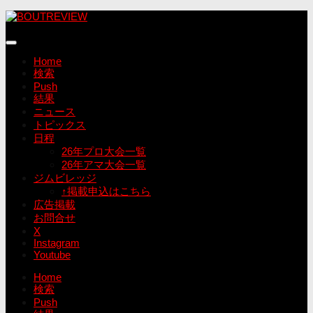
コ
ン
テ
ン
Home
ツ
検索
へ
Push
ス
結果
キ
ニュース
ッ
トピックス
プ
日程
26年プロ大会一覧
26年アマ大会一覧
ジムビレッジ
↑掲載申込はこちら
広告掲載
お問合せ
X
Instagram
Youtube
Home
検索
Push