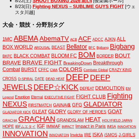
8/22(土)
SHOOT BOXING 2026 act.4
[後楽園ホール]
8/23(日)
Fighting NEXUS – SUBLIME GUYS FIGHT
[ウェ
スタ川越]
大会・競技・分野別タグ
ABEMA
AbemaTV
ACF
1MC
ALL
AJKN
ADCC
ACB
Bigbang
Bellator
BOX WORLD
BEAST
AROUSAL
BFC
Bgibang
BOM
BOUT
BLACK COMBAT
BLOOM FC
BORDER
BKFC
BRAVE FIGHT
BRAVE
Breakthrough
BreakingDown
COLORS
Combat
BURST
CFFC
CRAZY KING
CMA
Combate Global
DEEP
DEEP
CROSS
DATE
D-SPIRAL
DEAD HEAT
JEWELS
DEEP☆KICK
DEMOLITION
DEFEAT
EM
Fighting
FIGHT CLUB
Eruption
Eternal
Legend
EXECUTIVE FIGHT
NEXUS
GLADIATOR
GAINA魂
GFG
FIRSTMATCH
GLORY
GOAT
GLEAT
GLORY OF HEROES
GLADIATOR KICK
GRACHAN
HEAT
GRANDSLAM
GRACHA
HOLYFIELD JAPAN
IGF
Impact in Paris
IMMAF
HOPE
IBFムエタイ
IMSA
IMPACT
INNOATION
INNOVATION
ISKA
Invicta
IRE
J-GIRLS
iSMOS
INNOVATON