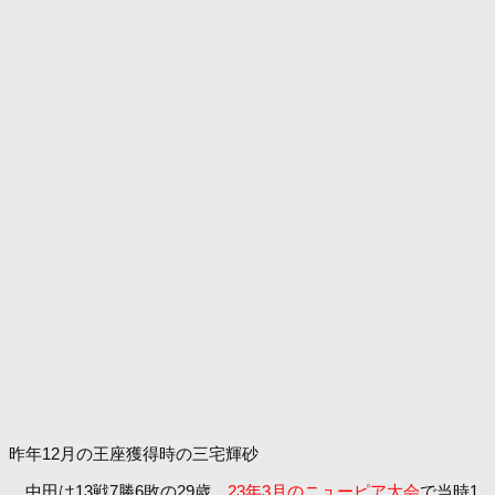
昨年12月の王座獲得時の三宅輝砂
中田は13戦7勝6敗の29歳。
23年3月のニューピア大会
で当時1