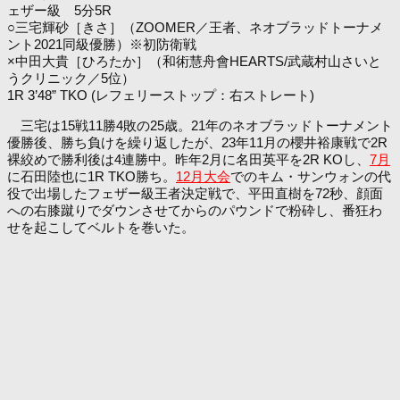
ェザー級 5分5R
○三宅輝砂［きさ］（ZOOMER／王者、ネオブラッドトーナメ
ント2021同級優勝）※初防衛戦
×中田大貴［ひろたか］（和術慧舟會HEARTS/武蔵村山さいと
うクリニック／5位）
1R 3’48” TKO (レフェリーストップ：右ストレート)
三宅は15戦11勝4敗の25歳。21年のネオブラッドトーナメント
優勝後、勝ち負けを繰り返したが、23年11月の櫻井裕康戦で2R
裸絞めで勝利後は4連勝中。昨年2月に名田英平を2R KOし、
7月
に石田陸也に1R TKO勝ち。
12月大会
でのキム・サンウォンの代
役で出場したフェザー級王者決定戦で、平田直樹を72秒、顔面
への右膝蹴りでダウンさせてからのパウンドで粉砕し、番狂わ
せを起こしてベルトを巻いた。