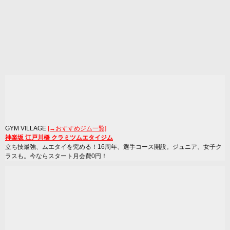
GYM VILLAGE
[→おすすめジム一覧]
神楽坂 江戸川橋 クラミツムエタイジム
立ち技最強、ムエタイを究める！16周年、選手コース開設。ジュニア、女子ク
ラスも。今ならスタート月会費0円！