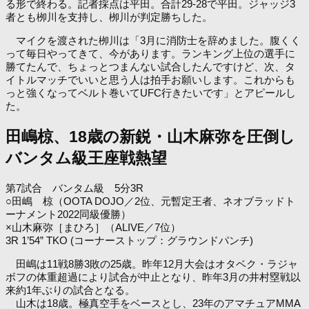
る形で終わる。記者採点は平田。合計29-28で平田。ジャッジ3
者とも栁川を支持し、栁川が判定勝ちした。
マイクを渡された栁川は「3月に消防士を辞めました。腹くく
って毎日やってきて、今があります。ランキング上位の選手に
勝てたんで、ちょっとつまんない試合したんですけど、次、タ
イトルマッチでいいと思う人は拍手お願いします。これからも
っと強くなってベルト巻いてUFC行きたいです」とアピールし
た。
田嶋椋、18歳の新鋭・山木麻弥を圧倒し
バンタム級王座戦熱望
第7試合 バンタム級 5分3R
○田嶋 椋（OOTA DOJO／2位、元暫定王者、ネオブラッドト
ーナメント2022同級優勝）
×山木麻弥［まひろ］（ALIVE／7位）
3R 1’54” TKO (コーナーストップ：グラウンドパンチ)
田嶋は11戦8勝3敗の25歳。昨年12月大会はオタベク・ラジャ
ボフの体重超過により試合が中止となり、昨年3月の井村塁戦以
来約1年ぶりの試合となる。
山木は18歳。極真空手をベースとし、23年のアマチュアMMA