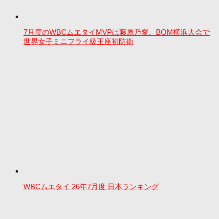
7月度のWBCムエタイMVPは藤原乃愛。BOM横浜大会で
世界女子ミニフライ級王座初防衛
WBCムエタイ 26年7月度 日本ランキング