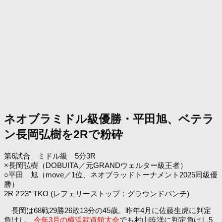
ネオブラミドル級優勝・平田旭、ベテラ
ン長岡弘樹を2Rで粉砕
第6試合 ミドル級 5分3R
×長岡弘樹（DOBUITA／元GRANDウェルター級王者）
○平田 旭（move／1位、ネオブラッドトーナメント2025同級優
勝）
2R 2’23” TKO (レフェリーストップ：グラウンドパンチ)
長岡は68戦29勝26敗13分の45歳。昨年4月に佐藤生虎に判定
負けし、
今年3月の横浜武道館大会
でも村山暁洋に判定負けし5