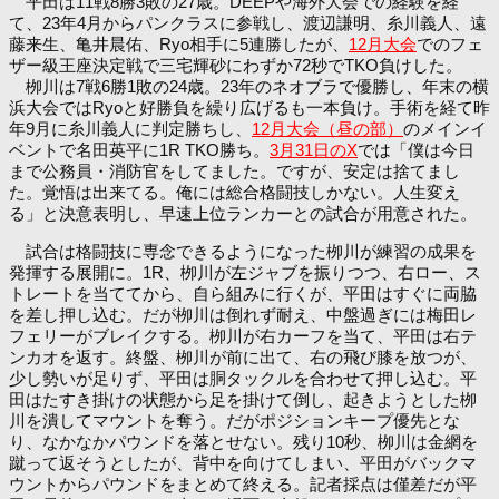
平田は11戦8勝3敗の27歳。DEEPや海外大会での経験を経
て、23年4月からパンクラスに参戦し、渡辺謙明、糸川義人、遠
藤来生、亀井晨佑、Ryo相手に5連勝したが、
12月大会
でのフェ
ザー級王座決定戦で三宅輝砂にわずか72秒でTKO負けした。
栁川は7戦6勝1敗の24歳。23年のネオブラで優勝し、年末の横
浜大会ではRyoと好勝負を繰り広げるも一本負け。手術を経て昨
年9月に糸川義人に判定勝ちし、
12月大会（昼の部）
のメインイ
ベントで名田英平に1R TKO勝ち。
3月31日のX
では「僕は今日
まで公務員・消防官をしてました。ですが、安定は捨てまし
た。覚悟は出来てる。俺には総合格闘技しかない。人生変え
る」と決意表明し、早速上位ランカーとの試合が用意された。
試合は格闘技に専念できるようになった栁川が練習の成果を
発揮する展開に。1R、栁川が左ジャブを振りつつ、右ロー、ス
トレートを当ててから、自ら組みに行くが、平田はすぐに両脇
を差し押し込む。だが栁川は倒れず耐え、中盤過ぎには梅田レ
フェリーがブレイクする。栁川が右カーフを当て、平田は右テ
ンカオを返す。終盤、栁川が前に出て、右の飛び膝を放つが、
少し勢いが足りず、平田は胴タックルを合わせて押し込む。平
田はたすき掛けの状態から足を掛けて倒し、起きようとした栁
川を潰してマウントを奪う。だがポジションキープ優先とな
り、なかなかパウンドを落とせない。残り10秒、栁川は金網を
蹴って返そうとしたが、背中を向けてしまい、平田がバックマ
ウントからパウンドをまとめて終える。記者採点は僅差だが平