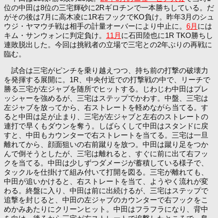
位の中田は8位の三宅輝砂に2Rギロチンで一本勝ちしている。だ
がその後は7月に高木凌に1R右フックでKO負け。昨年3月のシュ
ウジ・ヤマウチ戦は相手の計量オーバーにより中止に。
6月
には
キム・サンウォンに判定負け。
11月
に石田陸也に1R TKO勝ちし
連敗脱出した。今回は挑戦者の立場で三宅との2年ぶりの再戦に
臨む。
試合は三宅がピンチを乗り越えつつ、持ち前の打撃の破壊力
を発揮する展開に。1R、中央付近での打撃戦の中で、リーチで
勝る三宅が左ジャブを随所でヒットする。じわじわ中田はプレ
ッシャーを強めるが、三宅はステップでかわす。中盤、三宅は
左ジャブを放ってから、右ストレートを軽めながら当てる。す
ると中田は足が止まり、三宅が左ジャブと左右のストレートの
連打で早くもダウンを奪う。しばらくして中田はスタンドに戻
すと、中田もカウンターで右ストレートを当てる。三宅は一旦
離れてから、顔面狙いの右前蹴りを放つ。中田は蹴り足をつか
んで倒そうとしたが、三宅は離れると、すぐに前に出て右フッ
クを当てる。中田は少しずつダメージが蓄積している様子で、
タックルを仕掛けて組み付いて打開を図る。三宅が離れても、
中田が追いかけると、右ストレートを当て、ようやく流れが変
わる。終盤に入り、中田は前に出続けるが、三宅はステップで
追撃を封じると、中田の左ジャブのカウンターで右フックをこ
めかみあたりにクリーンヒット。中田はフラフラになり、背中