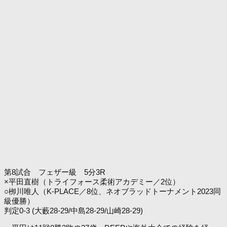
第8試合 フェザー級 5分3R
×平田直樹（トライフォース柔術アカデミー／2位）
○栁川唯人（K-PLACE／8位、ネオブラッドトーナメント2023同
級優勝）
判定0-3 (大藪28-29/中島28-29/山崎28-29)