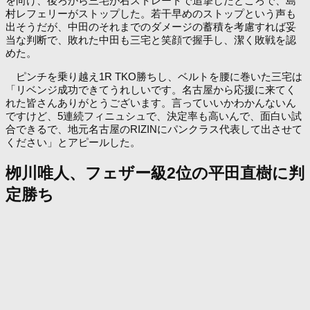
を向け、後ろから三宅が右ストレートで追撃したところで、島
村レフェリーがストップした。若干早めのストップという声も
出そうだが、中田のそれまでのダメージの蓄積を考慮すれば妥
当な判断で、敗れた中田も三宅と笑顔で握手し、潔く敗戦を認
めた。
ピンチを乗り越え1R TKO勝ちし、ベルトを腰に巻いた三宅は
「リベンジ成功できてうれしいです。名古屋から応援に来てく
れた皆さんありがとうございます。言っていいかわかんないん
ですけど、5連続フィニュシュで、決定率も高いんで、面白い試
合できるで、地元名古屋のRIZINにパンクラス代表して出させて
ください」とアピールした。
栁川唯人、フェザー級2位の平田直樹に判
定勝ち