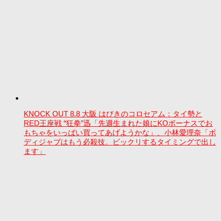
KNOCK OUT 8.8 大阪 はびきのコロセアム：タイ勢と
RED王座戦 “狂拳”迅「先週生まれた娘にKOボーナスでお
もちゃをいっぱい買ってあげようかな」、小林愛理奈「ボ
ディジャブはもう必殺技。ビックリするタイミングで出し
ます」