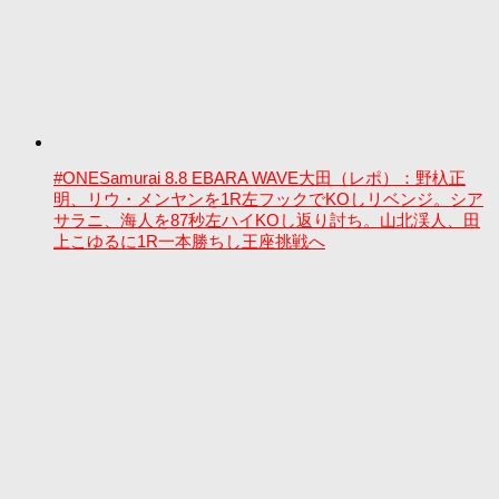
#ONESamurai 8.8 EBARA WAVE大田（レポ）：野杁正
明、リウ・メンヤンを1R左フックでKOしリベンジ。シア
サラニ、海人を87秒左ハイKOし返り討ち。山北渓人、田
上こゆるに1R一本勝ちし王座挑戦へ