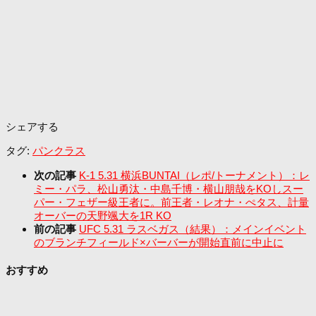
シェアする
タグ:
パンクラス
次の記事
K-1 5.31 横浜BUNTAI（レポ/トーナメント）：レ
ミー・パラ、松山勇汰・中島千博・横山朋哉をKOしスー
パー・フェザー級王者に。前王者・レオナ・ぺタス、計量
オーバーの天野颯大を1R KO
前の記事
UFC 5.31 ラスベガス（結果）：メインイベント
のブランチフィールド×バーバーが開始直前に中止に
おすすめ