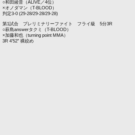
○和田綾音（ALIVE／4位）
×オノダマン（T-BLOOD）
判定3-0 (29-28/29-28/29-28)
第1試合 プレリミナリーファイト フライ級 5分3R
○萩島answerタクミ（T-BLOOD）
×加藤和也（turning point MMA）
3R 4’52” 裸絞め