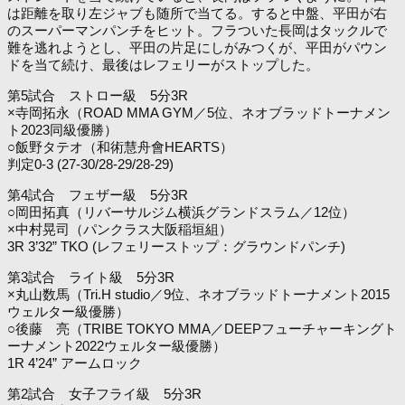
は距離を取り左ジャブも随所で当てる。すると中盤、平田が右
のスーパーマンパンチをヒット。フラついた長岡はタックルで
難を逃れようとし、平田の片足にしがみつくが、平田がパウン
ドを当て続け、最後はレフェリーがストップした。
第5試合 ストロー級 5分3R
×寺岡拓永（ROAD MMA GYM／5位、ネオブラッドトーナメン
ト2023同級優勝）
○飯野タテオ（和術慧舟會HEARTS）
判定0-3 (27-30/28-29/28-29)
第4試合 フェザー級 5分3R
○岡田拓真（リバーサルジム横浜グランドスラム／12位）
×中村晃司（パンクラス大阪稲垣組）
3R 3’32” TKO (レフェリーストップ：グラウンドパンチ)
第3試合 ライト級 5分3R
×丸山数馬（Tri.H studio／9位、ネオブラッドトーナメント2015
ウェルター級優勝）
○後藤 亮（TRIBE TOKYO MMA／DEEPフューチャーキングト
ーナメント2022ウェルター級優勝）
1R 4’24” アームロック
第2試合 女子フライ級 5分3R