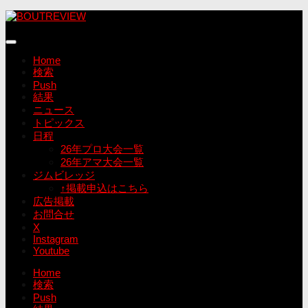
コ
ン
テ
ン
Home
ツ
検索
へ
Push
ス
結果
キ
ニュース
ッ
トピックス
プ
日程
26年プロ大会一覧
26年アマ大会一覧
ジムビレッジ
↑掲載申込はこちら
広告掲載
お問合せ
X
Instagram
Youtube
Home
検索
Push