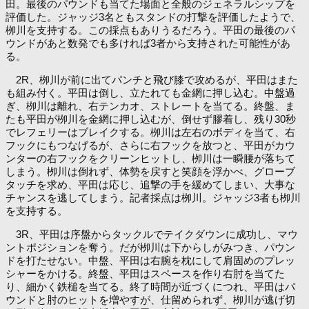
田。最後のパウンドも当てた場面と全般のジェネラルシップを
評価した。ジャッジ3名ともスタンドの打撃を評価したようで、
栁川を支持する。この採点もありうるだろう。平田の最後のパ
ウンドがあと数発でも多ければ3者から支持された可能性があ
る。
2R、栁川が前に出てパンチと飛び膝で攻めるが、平田はまた
も組み付く。平田は倒し、立たれても金網に押し込む。中盤過
ぎ、栁川は離れ、右テンカオ、ストレートを当てる。終盤、ま
たも平田が栁川を金網に押し込むが、倒せず膠着し、残り30秒
でレフェリーはブレイクする。栁川は左右のボディを当て、右
フックにもつなげるが、さらに右フックを放つと、平田がカウ
ンターの右フックをクリーンヒットし、栁川は一瞬腰が落ちて
しまう。栁川は倒れず、体勢を戻すと笑顔を浮かべ、グローブ
タッチを求め、平田は応じ、追撃の手を緩めてしまい、大事な
チャンスを逃してしまう。記者採点は栁川。ジャッジ3者も栁川
を支持する。
3R、平田は序盤からタックルでテイクダウンに成功し、マウ
ントポジションを奪う。だが栁川は下からしがみつき、パウン
ドを打たせない。中盤、平田は右腕を枕にして肩固めのプレッ
シャーをかける。終盤、平田はスペースを作り右肘を当てた
り、細かく鉄槌を当てる。終了時間が近づくにつれ、平田はパ
ウンドと肘のヒットを増やすが、仕留められず、栁川が逃げ切