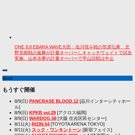
ONE 8.8 EBARA WAVE大田：塩川琉斗戦の笠原弘希、北
野克樹戦の嵐舞が計量オーバーしキャッチウェイトで試合
実施。山本歩夢の計量オーバーで平山諒戦は中止
More
もうすぐ開催
8/9(日)
PANCRASE BLOOD.12
[品川インターシティホー
ル]
8/9(日)
KPKB vol.29
[アクロス福岡]
8/9(日)
WARDOG.58
[大阪 住吉区民センター]
8/11(火)
RIZIN.54
[TOYOTA ARENA TOKYO]
8/11(火)
スック・ワンキントーン
[新宿フェイス]