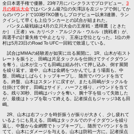
全日本選手権で優勝。23年7月にパンクラスでプロデビュー。
3
月の横浜大会
ではバンタム級7位の矢澤諒を左ジャブで倒してか
らのパウンドで103秒TKO勝ちしプロデビュー以来3連勝。ラン
クインして早くも上位ランカーとの試合が組まれた。
バンタム級戦線は4月の立川大会の王座戦・透暉鷹［ときた
か］（王者）vs. カリベク・アルジクル・ウルル（挑戦者）が、
両選手の計量失格で中止となり、王座は空位となった。1位の井
村は5月23日のRoad To UFC一回戦で敗退している。
試合はMMAの経験差が如実に出る展開に。1R、山木が右スト
レートを振うと、田嶋は片足タックルを仕掛けてテイクダウン
を奪う。山木が立っても田嶋は組み付いて押し込み、倒す展開
を繰り返す。途中、山木は金網をつかんでしまう場面も。中
盤、田嶋はしばらくトップキープし、随所でパウンドを当て
る。終盤、山木はスタンドに戻すが、またも田嶋がタックルを
仕掛けて倒す。田嶋はサイド、ハーフと移り、パウンドを当て
る。残り30秒、田嶋はバックを奪い、腕十字を狙って失敗した
が、最後はトップを取って終える。記者採点もジャッジ3名も田
嶋。
2R、山木は右フックを時折振うが振りが大きく、少し疲れて
いるようにも見える。田嶋はタックルでのテイクダウンを繰り
返し、中盤から金網際でトップキープし、随所でパウンドを当
てて、山木にダメージを与える。山木は防戦一方に。記者採点