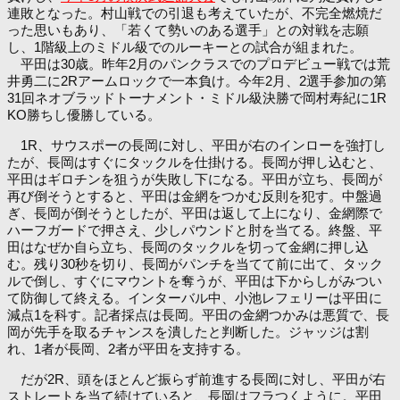
連敗となった。村山戦での引退も考えていたが、不完全燃焼だ
った思いもあり、「若くて勢いのある選手」との対戦を志願
し、1階級上のミドル級でのルーキーとの試合が組まれた。
平田は30歳。昨年2月のパンクラスでのプロデビュー戦では荒
井勇二に2Rアームロックで一本負け。今年2月、2選手参加の第
31回ネオブラッドトーナメント・ミドル級決勝で岡村寿紀に1R
KO勝ちし優勝している。
1R、サウスポーの長岡に対し、平田が右のインローを強打し
たが、長岡はすぐにタックルを仕掛ける。長岡が押し込むと、
平田はギロチンを狙うが失敗し下になる。平田が立ち、長岡が
再び倒そうとすると、平田は金網をつかむ反則を犯す。中盤過
ぎ、長岡が倒そうとしたが、平田は返して上になり、金網際で
ハーフガードで押さえ、少しパウンドと肘を当てる。終盤、平
田はなぜか自ら立ち、長岡のタックルを切って金網に押し込
む。残り30秒を切り、長岡がパンチを当てて前に出て、タック
ルで倒し、すぐにマウントを奪うが、平田は下からしがみつい
て防御して終える。インターバル中、小池レフェリーは平田に
減点1を科す。記者採点は長岡。平田の金網つかみは悪質で、長
岡が先手を取るチャンスを潰したと判断した。ジャッジは割
れ、1者が長岡、2者が平田を支持する。
だが2R、頭をほとんど振らず前進する長岡に対し、平田が右
ストレートを当て続けていると、長岡はフラつくように。平田