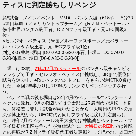
ティスに判定勝ちしリベンジ
第9試合 メインイベント MMA バンタム級（61kg） 5分3R
○堀口恭司（アメリカントップチーム／元RIZIN・ベラトール・
修斗世界バンタム級王者、RIZINフライ級王者・元UFC同級3
位）
×セルジオ・ペティス
（米国／ルーファスポーツ／元ベラトー
ル・バンタム級王者、元UFCフライ級1位）
判定3-0 (豊島=堀口 [D0-0 A0-0 G20-0]/石川=堀口 [D0-0 A0-0
G20-0]/橋本=堀口 [D0-0 A30-0 G20-0])
堀口は33歳。
21年12月のベラトール
のバンタム級チャンピオ
ンシップで王者・セルジオ・ペティスに挑戦し、3Rまで優位に
試合を運ぶ中、4Rにバックハンドブローをもらい逆転TKO負け
した。今回2年半ぶりにRIZINのリングでリベンジマッチを行
う。
ペティス戦の後も堀口は22年4月のベラトールでパッチー・ミ
ックスに敗れ、9月のRIZINでは金太郎に2R肩固めで逆転一本勝
ち。体格差に苦しむ試合が続いたことから、大晦日のRIZINの扇
久保博正戦から、UFC時代と同じフライ級に戻し判定勝ちし
た。昨年7月のベラトール埼玉大会では神龍誠とベラトール・フ
ライ級初代王座を争ったが無効試合に。
大晦日のRIZIN
では神龍
との再戦がRIZINフライ級初代王者決定戦として行われ、堀口が