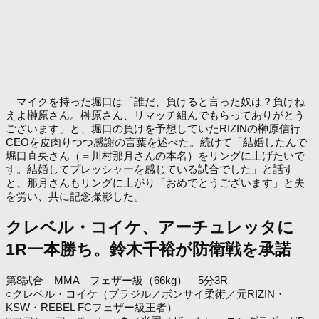
マイクを持った堀口は「誰だ、負けると言った奴は？負けね
えよ榊原さん。榊原さん、リマッチ組んでもらってありがとう
ございます」と、堀口の負けを予想していたRIZINの榊原信行
CEOを皮肉りつつ感謝の言葉を述べた。続けて「結婚したんで
堀口直央さん（＝川村那月さんの本名）をリングに上げたいで
す。結婚してプレッシャーを感じている試合でした」と話す
と、那月さんもリングに上がり「おめでとうございます」と夫
を労い、共に記念撮影した。
クレベル・コイケ、アーチュレッタに
1R一本勝ち。鈴木千裕が防衛戦を承諾
第8試合 MMA フェザー級（66kg） 5分3R
○クレベル・コイケ（ブラジル／ボンサイ柔術／元RIZIN・
KSW・REBEL FCフェザー級王者）