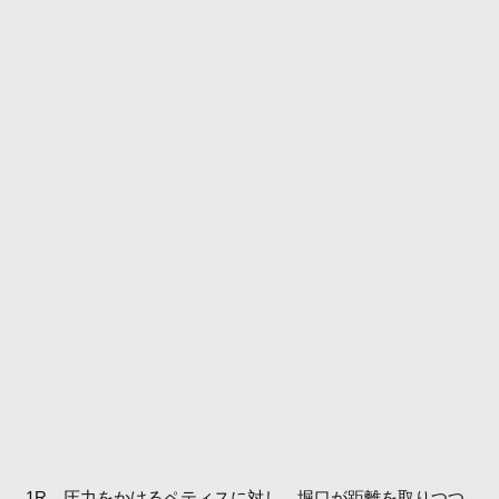
1R、圧力をかけるペティスに対し、堀口が距離を取りつつ、