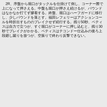
2R、序盤から堀口がタックルを仕掛けて倒し、コーナー際で
上になって押さえる。中盤も堀口が押さえ続けるが、パウンド
はなかなか打てず膠着する。終盤、堀口はハーフガードに移行
し、少しパウンドを落とす。福田レフェリーはアクションコー
ルを時折出すもののブレイクせず続行する。残り50秒、ペティ
スは自力で立つが、すぐ堀口がコーナーに押し込むと、残り30
秒でブレイクがかかる。ペティスはテコンドー仕込みの後ろ上
段廻し蹴りを放つが、空振りで終わり反撃できない。