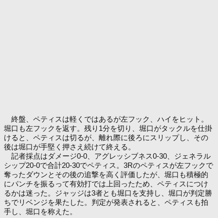
終盤、ペティスは軽くではあるが左フック、ハイをヒット。
堀口も左フックを返す。残り1分を切り、堀口がタックルを仕掛
けると、ペティスは切るが、離れ際に後ろにスリップし、その
後は堀口が手堅く押さえ続けて終える。
記者採点はダメージ0-0、アグレッシブネス0-30、ジェネラル
シップ20-0で合計20-30でペティス。3Rのペティスが左フックで
奪ったダウンとその後の追撃を高く評価したが、堀口も積極的
にパンチを振るって有効打では上回ったため、ペティスにつけ
るかは迷った。ジャッジは3者とも堀口を支持し、堀口が判定勝
ちでリベンジを果たした。判定が発表されると、ペティスも拍
手し、堀口を称えた。