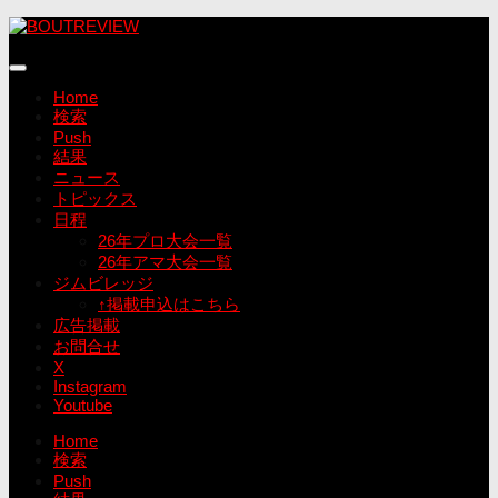
コ
ン
テ
ン
Home
ツ
検索
へ
Push
ス
結果
キ
ニュース
ッ
トピックス
プ
日程
26年プロ大会一覧
26年アマ大会一覧
ジムビレッジ
↑掲載申込はこちら
広告掲載
お問合せ
X
Instagram
Youtube
Home
検索
Push