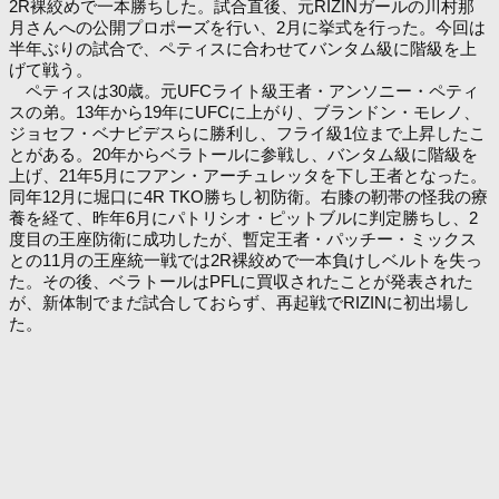
2R裸絞めで一本勝ちした。試合直後、元RIZINガールの川村那
月さんへの公開プロポーズを行い、2月に挙式を行った。今回は
半年ぶりの試合で、ペティスに合わせてバンタム級に階級を上
げて戦う。
ペティスは30歳。元UFCライト級王者・アンソニー・ペティ
スの弟。13年から19年にUFCに上がり、ブランドン・モレノ、
ジョセフ・ベナビデスらに勝利し、フライ級1位まで上昇したこ
とがある。20年からベラトールに参戦し、バンタム級に階級を
上げ、21年5月にフアン・アーチュレッタを下し王者となった。
同年12月に堀口に4R TKO勝ちし初防衛。右膝の靭帯の怪我の療
養を経て、昨年6月にパトリシオ・ピットブルに判定勝ちし、2
度目の王座防衛に成功したが、暫定王者・パッチー・ミックス
との11月の王座統一戦では2R裸絞めで一本負けしベルトを失っ
た。その後、ベラトールはPFLに買収されたことが発表された
が、新体制でまだ試合しておらず、再起戦でRIZINに初出場し
た。