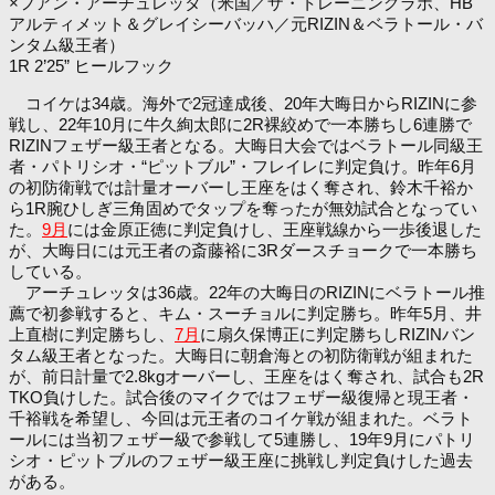
×フアン・アーチュレッタ
（米国／ザ・トレーニングラボ、HB
アルティメット＆グレイシーバッハ／元RIZIN＆ベラトール・バ
ンタム級王者）
1R 2’25” ヒールフック
コイケは34歳。海外で2冠達成後、20年大晦日からRIZINに参
戦し、22年10月に牛久絢太郎に2R裸絞めで一本勝ちし6連勝で
RIZINフェザー級王者となる。大晦日大会ではベラトール同級王
者・パトリシオ・“ピットブル”・フレイレに判定負け。昨年6月
の初防衛戦では計量オーバーし王座をはく奪され、鈴木千裕か
ら1R腕ひしぎ三角固めでタップを奪ったが無効試合となってい
た。
9月
には金原正徳に判定負けし、王座戦線から一歩後退した
が、大晦日には元王者の斎藤裕に3Rダースチョークで一本勝ち
している。
アーチュレッタは36歳。22年の大晦日のRIZINにベラトール推
薦で初参戦すると、キム・スーチョルに判定勝ち。昨年5月、井
上直樹に判定勝ちし、
7月
に扇久保博正に判定勝ちしRIZINバン
タム級王者となった。大晦日に朝倉海との初防衛戦が組まれた
が、前日計量で2.8kgオーバーし、王座をはく奪され、試合も2R
TKO負けした。試合後のマイクではフェザー級復帰と現王者・
千裕戦を希望し、今回は元王者のコイケ戦が組まれた。ベラト
ールには当初フェザー級で参戦して5連勝し、19年9月にパトリ
シオ・ピットブルのフェザー級王座に挑戦し判定負けした過去
がある。