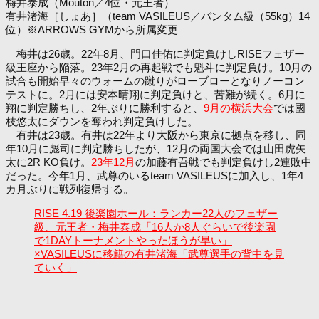
梅井泰成（Mouton／4位・元王者）
有井渚海［しょあ］（team VASILEUS／バンタム級（55kg）14
位）※ARROWS GYMから所属変更
梅井は26歳。22年8月、門口佳佑に判定負けしRISEフェザー
級王座から陥落。23年2月の再起戦でも魁斗に判定負け。10月の
試合も開始早々のウォームの蹴りがローブローとなりノーコン
テストに。2月には安本晴翔に判定負けと、苦難が続く。6月に
翔に判定勝ちし、2年ぶりに勝利すると、
9月の横浜大会
では國
枝悠太にダウンを奪われ判定負けした。
有井は23歳。有井は22年より大阪から東京に拠点を移し、同
年10月に彪司に判定勝ちしたが、12月の両国大会では山田虎矢
太に2R KO負け。
23年12月
の加藤有吾戦でも判定負けし2連敗中
だった。今年1月、武尊のいるteam VASILEUSに加入し、1年4
カ月ぶりに戦列復帰する。
RISE 4.19 後楽園ホール：ランカー22人のフェザー
級、元王者・梅井泰成「16人か8人ぐらいで後楽園
で1DAYトーナメントやったほうが早い」
×VASILEUSに移籍の有井渚海「武尊選手の背中を見
ていく」