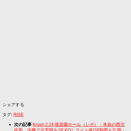
シェアする
タグ:
RISE
次の記事
Krush 2.24 後楽園ホール（レポ）：本命の西京
佑馬、決勝で古宮晴を1R KOしライト級GP制覇も弘輝・