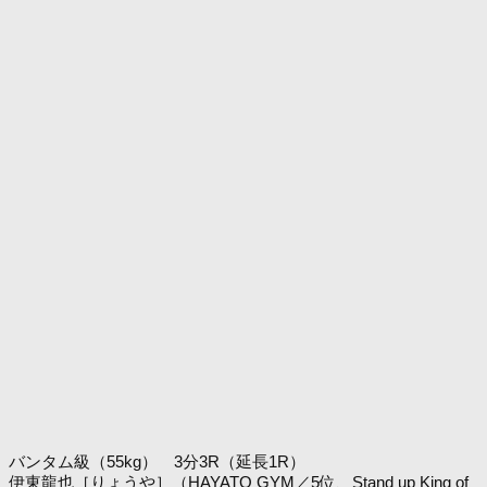
バンタム級（55kg） 3分3R（延長1R）
伊東龍也［りょうや］（HAYATO GYM／5位、Stand up King of