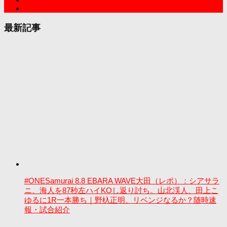
最新記事
#ONESamurai 8.8 EBARA WAVE大田（レポ）：シアサラ
ニ、海人を87秒左ハイKOし返り討ち。山北渓人、田上こ
ゆるに1R一本勝ち｜野杁正明、リベンジなるか？随時速
報・試合紹介