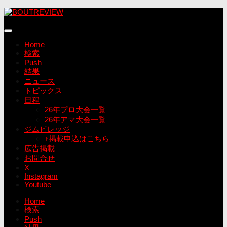
コ
ン
テ
ン
Home
ツ
検索
へ
Push
ス
結果
キ
ニュース
ッ
トピックス
プ
日程
26年プロ大会一覧
26年アマ大会一覧
ジムビレッジ
↑掲載申込はこちら
広告掲載
お問合せ
X
Instagram
Youtube
Home
検索
Push