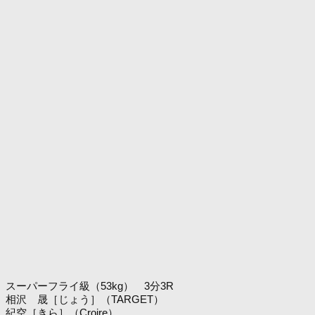
スーパーフライ級（53kg） 3分3R
相沢 晟［じょう］（TARGET）
紀空［きら］（Croire）