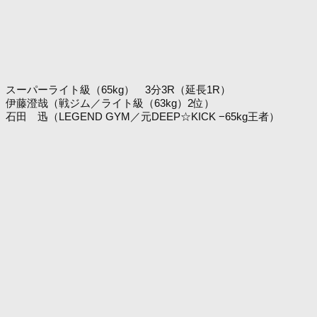
スーパーライト級（65kg） 3分3R（延長1R）
伊藤澄哉（戦ジム／ライト級（63kg）2位）
石田 迅（LEGEND GYM／元DEEP☆KICK −65kg王者）