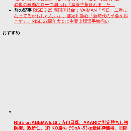
昇也の執拗なローで削られ「滅茶苦茶疲れました」
前の記事
RISE 3.29 両国国技館：YA-MAN「当日、二重に
なってるかもしれない」、那須川龍心「新時代の革命を起
こす」。RISE 22周年大会に主要出場選手勢揃い
おすすめ
RISE on ABEMA 5.16：寺山日葵、AKARIに判定勝ちし初
防衛。政所仁、1R KO勝ちでDoA -53kg最終枠獲得。志朗