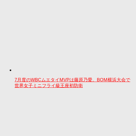
7月度のWBCムエタイMVPは藤原乃愛。BOM横浜大会で
世界女子ミニフライ級王座初防衛