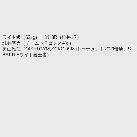
ライト級（63kg） 3分3R（延長1R）
北井智大（チームドラゴン／4位）
奥山雅仁（OISHI GYM／CKC -63kgトーナメント2023優勝、S-
BATTLEライト級王者）