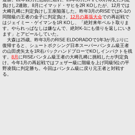
負けし2連敗。8月にイマッド・サヒを2R KOしたが、12月では
大﨑孔稀に判定負けし王座陥落した。昨年3月のRISEではK-1の
同階級の王者の金子に判定負け。
12月の幕張大会
での再起戦で
はジェイミー・ゲイマンを1R KOし、「絶対来年ベルト取りま
す。やられっぱなしは嫌なんで、絶対K-1にも借りを返しにいき
ます」とアピールしていた。
大森は25歳。昨年3月のRISE ELDORADOで1年3が月ぶりに
復帰すると、シュートボクシング日本スーパーバンタム級王者
の山田虎矢太を1R右バックハンドブローでKOしインパクトを残
す。
8月
にRISEバンタム級王者の大﨑孔稀に挑戦したが判定負
け。今年1月の再起戦ではフェザー級に階級を上げ同級5位の平
野凌我に判定勝ち。今回はバンタム級に戻り元王者と対戦す
る。