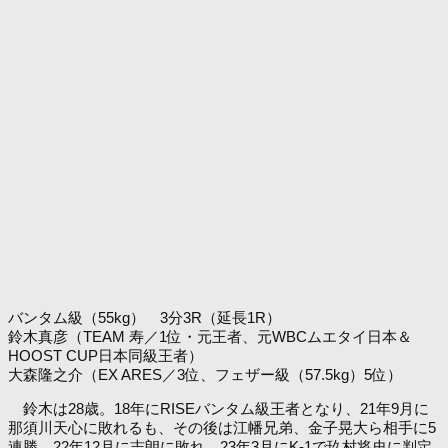
バンタム級（55kg） 3分3R（延長1R）
鈴木真彦（TEAM 寿／1位・元王者、元WBCムエタイ日本＆
HOOST CUP日本同級王者）
大森隆之介（EX ARES／3位、フェザー級（57.5kg）5位）
鈴木は28歳。18年にRISEバンタム級王者となり、21年9月に
那須川天心に敗れるも、その後は江幡兄弟、金子晃大ら相手に5
連勝。22年12月に志朗に敗れ、23年3月にK-1で玖村将史に判定