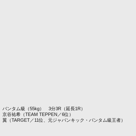
バンタム級（55kg） 3分3R（延長1R）
京谷祐希（TEAM TEPPEN／6位）
翼（TARGET／11位、元ジャパンキック・バンタム級王者）