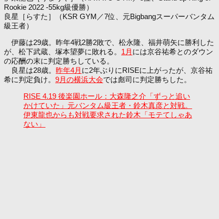
Rookie 2022 -55kg級優勝）
良星［らすた］（KSR GYM／7位、元Bigbangスーパーバンタム
級王者）
伊藤は29歳。昨年4戦2勝2敗で、松永隆、福井萌矢に勝利した
が、松下武蔵、塚本望夢に敗れる。
1月
には京谷祐希とのダウン
の応酬の末に判定勝ちしている。
良星は28歳。
昨年4月
に2年ぶりにRISEに上がったが、京谷祐
希に判定負け。
9月の横浜大会
では彪司に判定勝ちした。
RISE 4.19 後楽園ホール：大森隆之介「ずっと追い
かけていた」元バンタム級王者・鈴木真彦と対戦。
伊東龍也からも対戦要求された鈴木「モテてしゃあ
ない」