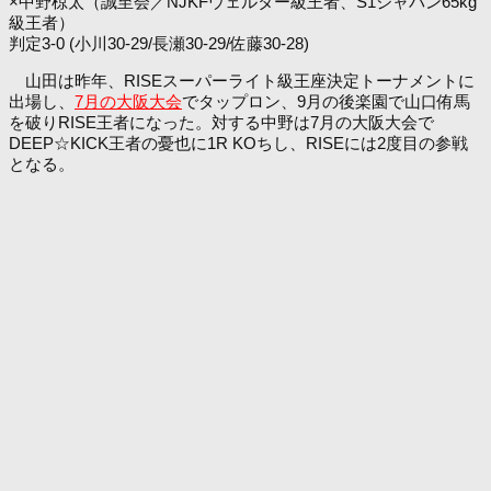
×中野椋太（誠至会／NJKFウェルター級王者、S1ジャパン65kg
級王者）
判定3-0 (小川30-29/長瀬30-29/佐藤30-28)
山田は昨年、RISEスーパーライト級王座決定トーナメントに
出場し、
7月の大阪大会
でタップロン、9月の後楽園で山口侑馬
を破りRISE王者になった。対する中野は7月の大阪大会で
DEEP☆KICK王者の憂也に1R KOちし、RISEには2度目の参戦
となる。