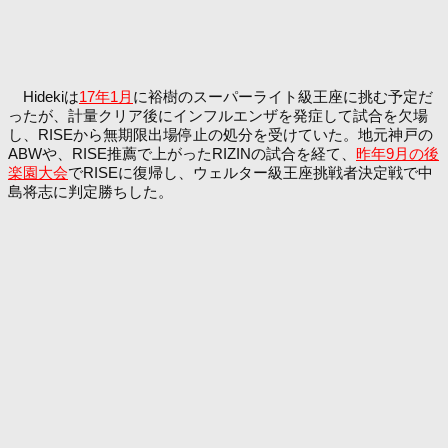
Hidekiは
17年1月
に裕樹のスーパーライト級王座に挑む予定だ
ったが、計量クリア後にインフルエンザを発症して試合を欠場
し、RISEから無期限出場停止の処分を受けていた。地元神戸の
ABWや、RISE推薦で上がったRIZINの試合を経て、
昨年9月の後
楽園大会
でRISEに復帰し、ウェルター級王座挑戦者決定戦で中
島将志に判定勝ちした。