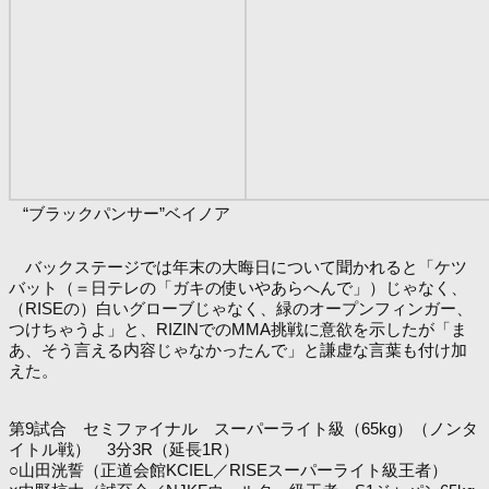
“ブラックパンサー”ベイノア
バックステージでは年末の大晦日について聞かれると「ケツ
バット（＝日テレの「ガキの使いやあらへんで」）じゃなく、
（RISEの）白いグローブじゃなく、緑のオープンフィンガー、
つけちゃうよ」と、RIZINでのMMA挑戦に意欲を示したが「ま
あ、そう言える内容じゃなかったんで」と謙虚な言葉も付け加
えた。
第9試合 セミファイナル スーパーライト級（65kg）（ノンタ
イトル戦） 3分3R（延長1R）
○山田洸誓（正道会館KCIEL／RISEスーパーライト級王者）