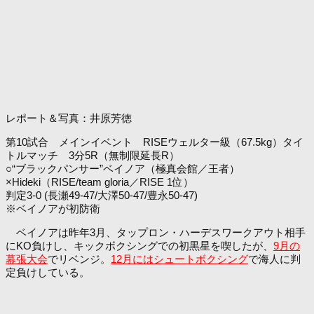
レポート＆写真：井原芳徳
第10試合 メインイベント RISEウェルター級（67.5kg）タイ
トルマッチ 3分5R（無制限延長R）
○“ブラックパンサー”ベイノア（極真会館／王者）
×Hideki（RISE/team gloria／RISE 1位）
判定3-0 (長瀬49-47/大澤50-47/豊永50-47)
※ベイノアが初防衛
ベイノアは昨年3月、タップロン・ハーデスワークアウト相手
にKO負けし、キックボクシングでの初黒星を喫したが、
9月の
幕張大会
でリベンジ。
12月にはシュートボクシング
で海人に判
定負けしている。