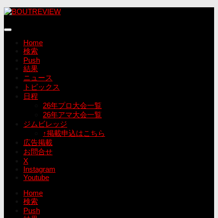
コ
ン
テ
ン
Home
ツ
検索
へ
Push
ス
結果
キ
ニュース
ッ
トピックス
プ
日程
26年プロ大会一覧
26年アマ大会一覧
ジムビレッジ
↑掲載申込はこちら
広告掲載
お問合せ
X
Instagram
Youtube
Home
検索
Push