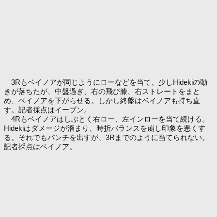
3Rもベイノアが同じようにローなどを当て、少しHidekiの動
きが落ちたが、中盤過ぎ、右の飛び膝、右ストレートをまと
め、ベイノアを下がらせる。しかし終盤はベイノアも持ち直
す。記者採点はイーブン。
4Rもベイノアはしぶとく右ロー、左インローを当て続ける。
Hidekiはダメージが溜まり、時折バランスを崩し印象を悪くす
る。それでもパンチを出すが、3Rまでのように当てられない。
記者採点はベイノア。