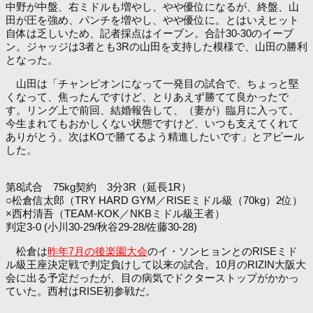
中野が中盤、右ミドルも増やし、やや優位になるが、終盤、山
田が圧を強め、パンチを増やし、やや優位に。とはいえヒット
自体は乏しいため、記者採点はイーブン。合計30-30のイーブ
ン。ジャッジは3者とも3Rの山田を支持した模様で、山田の勝利
となった。
山田は「チャンピオンになって一発目の試合で、ちょっと堅
くなって、焦ったんですけど、とりあえず勝てて良かったで
す。リング上で前回、結婚報告して、（妻が）臨月に入って、
今生まれてもおかしくない状態ですけど、いつも支えてくれて
ありがとう。次はKOで勝てるよう精進したいです」とアピール
した。
第8試合 75kg契約 3分3R（延長1R）
○松倉信太郎（TRY HARD GYM／RISEミドル級（70kg）2位）
×西村清吾（TEAM-KOK／NKBミドル級王者）
判定3-0 (小川30-29/秋谷29-28/佐藤30-28)
松倉は
昨年7月の後楽園大会
のイ・ソンヒョンとのRISEミド
ル級王座決定戦で判定負けして以来の試合。10月のRIZIN大阪大
会に出る予定だったが、目の病気でドクターストップがかかっ
ていた。西村はRISE初参戦だ。