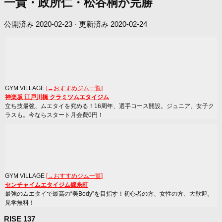
一貴・政所仁・松谷桐が完勝
公開済み
2020-02-23
· 更新済み
2020-02-24
GYM VILLAGE
[→おすすめジム一覧]
神楽坂 江戸川橋 クラミツムエタイジム
立ち技最強、ムエタイを究める！16周年、選手コース開設。ジュニア、女子ク
ラスも。今ならスタート月会費0円！
GYM VILLAGE
[→おすすめジム一覧]
センチャイムエタイジム錦糸町
最強のムエタイで最高の“美Body”を目指す！初心者の方、女性の方、大歓迎。
見学無料！
RISE 137