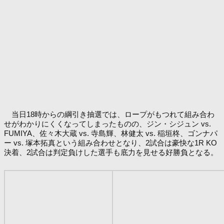
当日18時からの綱引き抽選では、ロープがもつれて組み合わ
せがわかりにくくなってしまったものの、ジン・シジュン vs.
FUMIYA、佐々木大蔵 vs. 寺島輝、林健太 vs. 稲垣柊、ゴンナパ
ー vs. 塚本拓真という組み合わせとなり、2試合は豪快な1R KO
決着、2試合は判定負けした選手も底力を見せる好勝負となる。