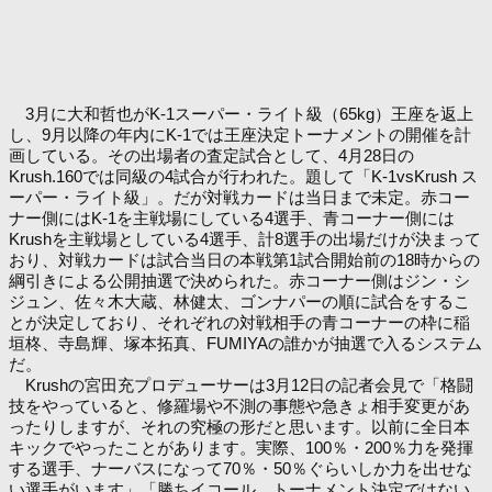
3月に大和哲也がK-1スーパー・ライト級（65kg）王座を返上
し、9月以降の年内にK-1では王座決定トーナメントの開催を計
画している。その出場者の査定試合として、4月28日の
Krush.160では同級の4試合が行われた。題して「K-1vsKrush ス
ーパー・ライト級」。だが対戦カードは当日まで未定。赤コー
ナー側にはK-1を主戦場にしている4選手、青コーナー側には
Krushを主戦場としている4選手、計8選手の出場だけが決まって
おり、対戦カードは試合当日の本戦第1試合開始前の18時からの
綱引きによる公開抽選で決められた。赤コーナー側はジン・シ
ジュン、佐々木大蔵、林健太、ゴンナパーの順に試合をするこ
とが決定しており、それぞれの対戦相手の青コーナーの枠に稲
垣柊、寺島輝、塚本拓真、FUMIYAの誰かが抽選で入るシステム
だ。
Krushの宮田充プロデューサーは3月12日の記者会見で「格闘
技をやっていると、修羅場や不測の事態や急きょ相手変更があ
ったりしますが、それの究極の形だと思います。以前に全日本
キックでやったことがあります。実際、100％・200％力を発揮
する選手、ナーバスになって70％・50％ぐらいしか力を出せな
い選手がいます」「勝ちイコール、トーナメント決定ではない