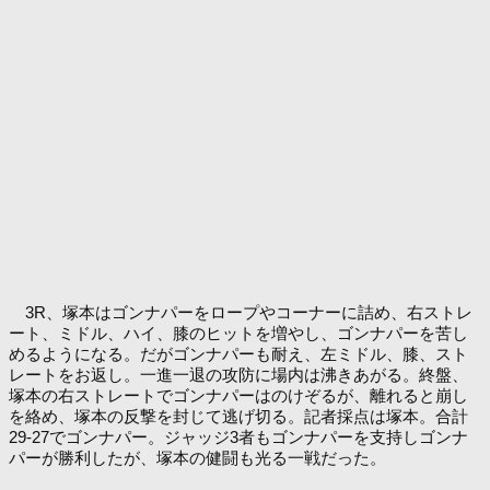
3R、塚本はゴンナパーをロープやコーナーに詰め、右ストレ
ート、ミドル、ハイ、膝のヒットを増やし、ゴンナパーを苦し
めるようになる。だがゴンナパーも耐え、左ミドル、膝、スト
レートをお返し。一進一退の攻防に場内は沸きあがる。終盤、
塚本の右ストレートでゴンナパーはのけぞるが、離れると崩し
を絡め、塚本の反撃を封じて逃げ切る。記者採点は塚本。合計
29-27でゴンナパー。ジャッジ3者もゴンナパーを支持しゴンナ
パーが勝利したが、塚本の健闘も光る一戦だった。