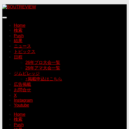
コ
ン
テ
ン
Home
ツ
検索
へ
Push
ス
結果
キ
ニュース
ッ
トピックス
プ
日程
26年プロ大会一覧
26年アマ大会一覧
ジムビレッジ
↑掲載申込はこちら
広告掲載
お問合せ
X
Instagram
Youtube
Home
検索
Push