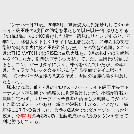
ゴンナパーは31歳。20年6月、篠原悠人に判定勝ちしてKrush
ライト級王座の3度目の防衛を果たして以来以来4年ぶりとなる
Krush出場。K-1でKO負けした相手・篠原にリベンジすると、同
年12月、林健太を下しK-1ライト級王者になる。21年7月の初防
衛戦で朝久泰央に敗れ王座陥落したが、その後は4連勝。22年6
月のTHE MATCHではRISEの白鳥大珠を、8月のK-1では岩崎悠
斗をKOしたが、以降はブランクが続いていた。宮田氏の話によ
ると、ゴンナパーはタイに戻り、練習を休んでいたが、今年1
月、ウィラサクレック会長がジムを作る準備でタイに帰った
際、ゴンナパーが復帰の意志を伝え、今回の復帰の場を用意し
たという。
塚本は26歳。昨年4月のKrushスーパー・ライト級王座決定ト
ーナメント準決勝で小嶋瑠久に判定負けしたが、小嶋が怪我で
決勝に進めず、リザーブマッチ勝者の佑悟も反則勝ちでダウン
した際のダメージがあり、塚本が決勝に上がることとなり、稲
垣柊に1R TKO負けした。異例の2試合でのダメージをしっかり
抜き、
今年1月
の再起戦では近藤魁成から2度のダウンを奪って
判定勝ちしている。