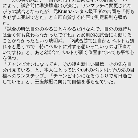
により、試合前に準決勝進出が決定。ワンマッチに変更されな
がらの試合となったが、元Krushバンタム級王者の吉岡を「何も
させずに完封できた」と自画自賛する内容で判定勝利を収め
た。
「試合の時は自分のやることをやるだけなんで、自分の気持ち
は全く何も変わらなかったですね」と変則的な試合にも動じる
ことがなかったという璃明武。「2試合勝てば自然とベルトも獲
れると思うので、特にベルトに対する想いっていうのは正直な
いですね」と、あと2試合でベルトが届く位置まで来ても平常心
を保つ。
「チャンピオンになっても、その後も新しい目標、その先を自
分は見ている」と、本人にとってはKrushのベルトはその先の目
標へのワンステップ。「チャンピオンになるつもりで毎日過ご
している」と、王座戴冠に向けて自信を漲らせていた。