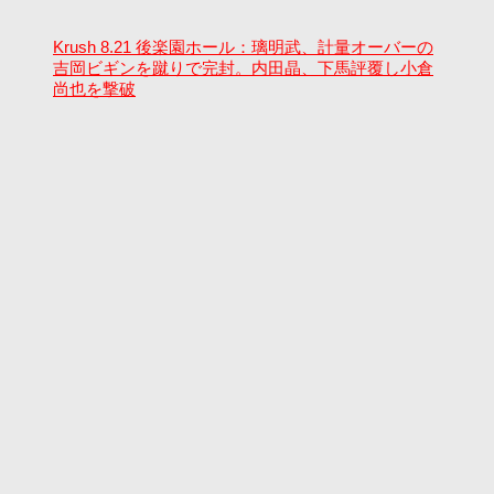
Krush 8.21 後楽園ホール：璃明武、計量オーバーの
吉岡ビギンを蹴りで完封。内田晶、下馬評覆し小倉
尚也を撃破