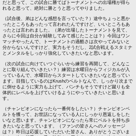
だと思って、この試合に勝てばトーナメントへの出場権が得ら
れると思って、絶対に勝とうと思ってやりました。
（試合後、弟はどんな感想を言っていた？）途中ちょっと悪か
ったところもあったって言われたんですけど、いいところもあ
ったとは言われました。（弟が出場したトーナメントを見て、
さらに今回は自分が経験してみて感じたことは？）今回はワン
マッチやったんで、トーナメントの過酷さは次やってみないと
分からないんですけど、実力もそうだし、2試合戦えるスタミナ
とメンタルをしっかり強化していきたいなと思います。
（次の試合に向けていつぐらいから練習を再開して、どんなこ
とに取り組んでいきたい？）練習は水曜日からフィジカルが入
っているんで、水曜日からスタートしていきたいなと思ってい
ます。目指しているのはKrushのベルトなんで、しっかり次まで
に倒せるように実力も上げて、パンチもそうですけど蹴りも全
体的にレベルを上げていけるようにやっていきたいと思いま
す。
（チャンピオンになったら一番何をしたい？）チャンピオンベ
ルトを獲って、お世話になっている人にしっかり恩返しをした
いなと思います。チャンピオンになったら常にベルトを持ち歩
きたいなと思っています。（ファンの皆さんへのメッセージ
は？）昨日は応援していただいた皆さん、ありがとうございま