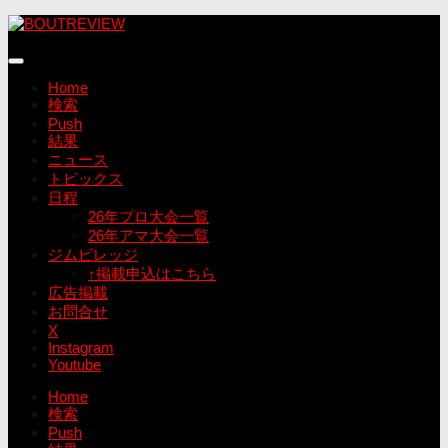
コ
ン
テ
ン
Home
ツ
検索
へ
Push
ス
結果
キ
ニュース
ッ
トピックス
プ
日程
26年プロ大会一覧
26年アマ大会一覧
ジムビレッジ
↑掲載申込はこちら
広告掲載
お問合せ
X
Instagram
Youtube
Home
検索
Push