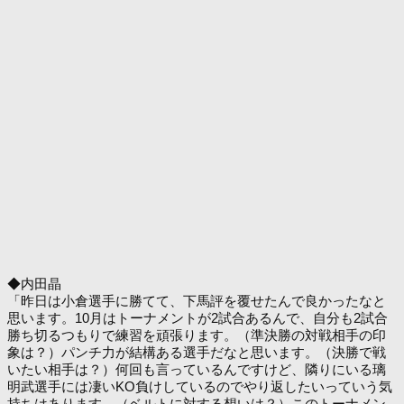
◆内田晶
「昨日は小倉選手に勝てて、下馬評を覆せたんで良かったなと
思います。10月はトーナメントが2試合あるんで、自分も2試合
勝ち切るつもりで練習を頑張ります。（準決勝の対戦相手の印
象は？）パンチ力が結構ある選手だなと思います。（決勝で戦
いたい相手は？）何回も言っているんですけど、隣りにいる璃
明武選手には凄いKO負けしているのでやり返したいっていう気
持ちはあります。（ベルトに対する想いは？）このトーナメン