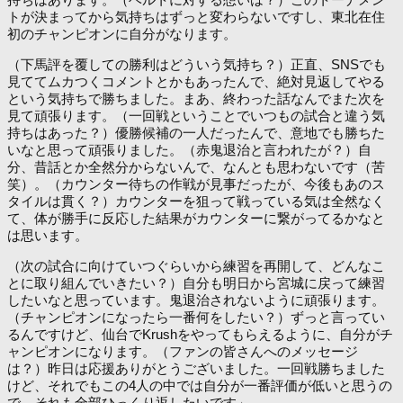
トが決まってから気持ちはずっと変わらないですし、東北在住
初のチャンピオンに自分がなります。
（下馬評を覆しての勝利はどういう気持ち？）正直、SNSでも
見ててムカつくコメントとかもあったんで、絶対見返してやる
という気持ちで勝ちました。まあ、終わった話なんでまた次を
見て頑張ります。（一回戦ということでいつもの試合と違う気
持ちはあった？）優勝候補の一人だったんで、意地でも勝ちた
いなと思って頑張りました。（赤鬼退治と言われたが？）自
分、昔話とか全然分からないんで、なんとも思わないです（苦
笑）。（カウンター待ちの作戦が見事だったが、今後もあのス
タイルは貫く？）カウンターを狙って戦っている気は全然なく
て、体が勝手に反応した結果がカウンターに繋がってるかなと
は思います。
（次の試合に向けていつぐらいから練習を再開して、どんなこ
とに取り組んでいきたい？）自分も明日から宮城に戻って練習
したいなと思っています。鬼退治されないように頑張ります。
（チャンピオンになったら一番何をしたい？）ずっと言ってい
るんですけど、仙台でKrushをやってもらえるように、自分がチ
ャンピオンになります。（ファンの皆さんへのメッセージ
は？）昨日は応援ありがとうございました。一回戦勝ちました
けど、それでもこの4人の中では自分が一番評価が低いと思うの
で、それも全部ひっくり返したいです」