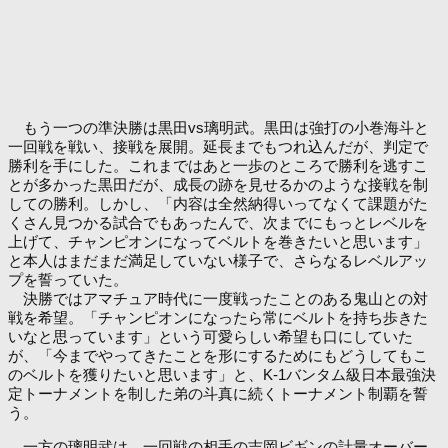
もう一つの準決勝は黒田vs璃明武。黒田は強打の小巻海斗と
一回戦を戦い、接戦を展開。延長までもつれ込んだが、判定で
勝利を手にした。これまではあと一歩のところで勝利を逃すこ
とが多かった黒田だが、成長の跡を見せるかのような接戦を制
しての勝利。しかし、「内容は全然納得いってなくて課題がた
くさん見つかる試合でもあったんで、次までにもっとレベルを
上げて、チャンピオンになってベルトを巻きたいと思います」
と本人はまだまだ満足していない様子で、さらなるレベルアッ
プを誓っていた。
決勝ではアマチュア時代に一度戦ったことのある鬼山との対
戦を希望。「チャンピオンになったら常にベルトを持ち歩きた
いなと思っています」という可愛らしい希望も口にしていた
が、「今までやってきたことを形にするためにもどうしてもこ
のベルトを獲りたいと思います」と、K-1バンタム級日本最強決
定トーナメントを制した弟の斗真に続くトーナメント制覇を誓
う。
一方の璃明武は、一回戦の相手の吉岡ビギンの計量オーバー