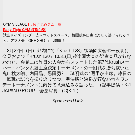
GYM VILLAGE
[→おすすめジム一覧]
Easy Fight GYM 横浜白楽
試合サイズリング、広々マットスペース。格闘技を自由に楽しく続けられるジ
ム。アマ大会「ONE SHOT」も開催！
8月22日（日）都内にて「Krush.128」後楽園大会の一夜明け
会見および「Krush.130」10.31(日)後楽園大会の記者会見が行な
われた。会見には昨日の大会からスタートした第7代Krushスー
パー・バンタム級王座決定トーナメントの一回戦を勝ち抜いた
鬼山桃太朗、内田晶、黒田勇斗、璃明武の4選手が出席。昨日の
一回戦の試合を振り返りつつ、準決勝と決勝が行なわれるワン
デートーナメントに向けて意気込みを語った。（記事提供：K-1
JAPAN GROUP 会見写真：(C)K-1 ）
Sponsored Link