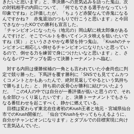
きたいと思います」と、準決勝への意気込みを語った鬼山。次
の対戦相手の内田について、「何でもできる選手かなっていう
印象ですね」と評価したが、「ちょうど赤髪なんで赤鬼になる
んですかね？ 赤鬼退治のつもりで行こうと思います」と今回
できなかったKOでの勝利も宣言した。
「チャンピオンになったら（地元の）岡山駅に桃太郎像がある
んですけど、そこでベルトを巻いてインスタ映えを狙いたいで
すね（笑）」というささやかな希望を持つ鬼山。「Krushのチャ
ンピオンに相応しい倒せるチャンピオンになりたいと思ってい
るので、倒せる力を練習で身につけたいなと思います」と、さ
らなるパワーアップを図って決勝トーナメントへ臨む。
対する内田は優勝候補の一角とも言われていた小倉尚也に判
定で競り勝った。下馬評を覆す勝利に「SNSでも見ててムカつ
くコメントとかもあったんで、絶対見返してやるという気持ち
で勝ちました」と、持ち前の反骨心が勝利に結びついたよう
だ。「この4人の中では自分が一番評価が低いと思うので、それ
も全部ひっくり返したいです」と、決勝トーナメントでもさら
なる番狂わせを起こすべく、静かに燃えている。
目標は変わらず東北在住者初のKrush王者と地元・宮城県仙台
市でのKrush開催だ。「仙台でKrushをやってもらえるように、
自分がチャンピオンになります」とダブルでの目標実現に向け
て意気込んでいた。