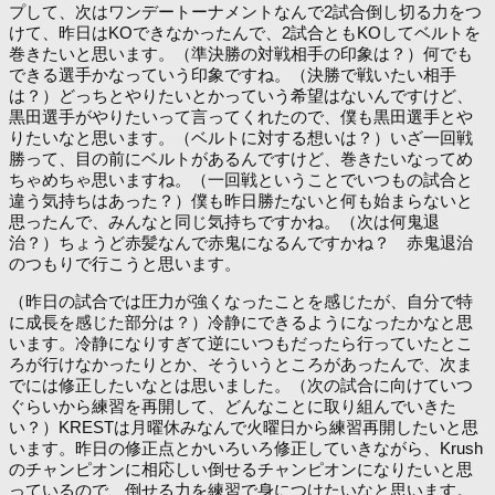
プして、次はワンデートーナメントなんで2試合倒し切る力をつ
けて、昨日はKOできなかったんで、2試合ともKOしてベルトを
巻きたいと思います。（準決勝の対戦相手の印象は？）何でも
できる選手かなっていう印象ですね。（決勝で戦いたい相手
は？）どっちとやりたいとかっていう希望はないんですけど、
黒田選手がやりたいって言ってくれたので、僕も黒田選手とや
りたいなと思います。（ベルトに対する想いは？）いざ一回戦
勝って、目の前にベルトがあるんですけど、巻きたいなってめ
ちゃめちゃ思いますね。（一回戦ということでいつもの試合と
違う気持ちはあった？）僕も昨日勝たないと何も始まらないと
思ったんで、みんなと同じ気持ちですかね。（次は何鬼退
治？）ちょうど赤髪なんで赤鬼になるんですかね？ 赤鬼退治
のつもりで行こうと思います。
（昨日の試合では圧力が強くなったことを感じたが、自分で特
に成長を感じた部分は？）冷静にできるようになったかなと思
います。冷静になりすぎて逆にいつもだったら行っていたとこ
ろが行けなかったりとか、そういうところがあったんで、次ま
でには修正したいなとは思いました。（次の試合に向けていつ
ぐらいから練習を再開して、どんなことに取り組んでいきた
い？）KRESTは月曜休みなんで火曜日から練習再開したいと思
います。昨日の修正点とかいろいろ修正していきながら、Krush
のチャンピオンに相応しい倒せるチャンピオンになりたいと思
っているので、倒せる力を練習で身につけたいなと思います。