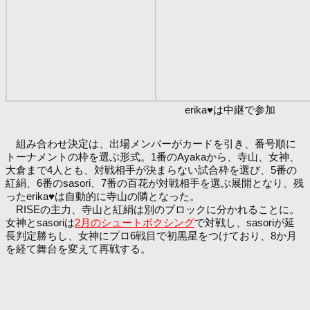
erika♥は中継で参加
組み合わせ決定は、出場メンバーがカードを引き、番号順に
トーナメントの枠を選ぶ形式。1番のAyakaから、寺山、女神、
大倉まで4人とも、対戦相手が決まらない試合枠を選び、5番の
紅絹、6番のsasori、7番の百花が対戦相手を選ぶ展開となり、残
ったerika♥は自動的に寺山の隣となった。
RISEの主力、寺山と紅絹は別のブロックに分かれることに。
女神とsasoriは
2月のシュートボクシング
で対戦し、sasoriが延
長判定勝ちし、女神にプロ6戦目で初黒星をつけており、8か月
を経て舞台を変えて再戦する。