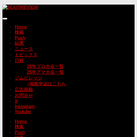
コ
ン
テ
ン
Home
ツ
検索
へ
Push
ス
結果
キ
ニュース
ッ
トピックス
プ
日程
26年プロ大会一覧
26年アマ大会一覧
ジムビレッジ
↑掲載申込はこちら
広告掲載
お問合せ
X
Instagram
Youtube
Home
検索
Push