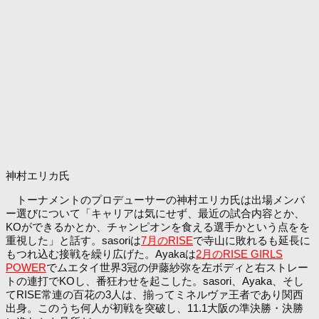
神村エリカ氏
トーナメントのプロデューサーの神村エリカ氏は出場メンバ
ー選びについて「キャリアは気にせず、最近の試合内容とか、
KOができるかとか、チャンピオンを食える選手かという点をを
重視した」と話す。sasoriは
7月のRISE
で寺山に敗れるも延長に
もつれ込む接戦を繰り広げた。Ayakaは
2月のRISE GIRLS
POWER
でムエタイ世界3冠の伊藤紗弥を左ボディと右ストレー
トの連打でKOし、番狂わせを起こした。sasori、Ayaka、そし
てRISE常連の百花の3人は、揃ってミネルヴァ王者であり関西
出身。このうち何人が初戦を突破し、11.1大阪の準決勝・決勝