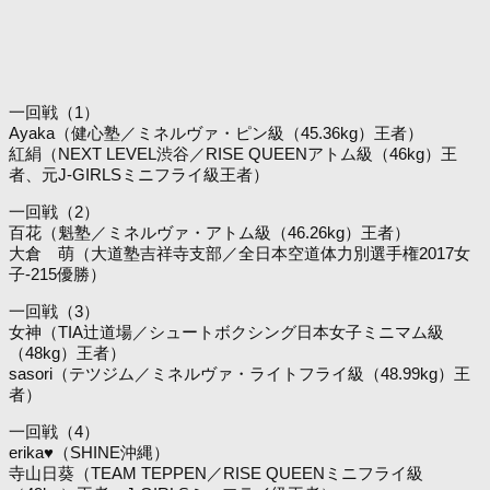
一回戦（1）
Ayaka（健心塾／ミネルヴァ・ピン級（45.36kg）王者）
紅絹（NEXT LEVEL渋谷／RISE QUEENアトム級（46kg）王
者、元J-GIRLSミニフライ級王者）
一回戦（2）
百花（魁塾／ミネルヴァ・アトム級（46.26kg）王者）
大倉 萌（大道塾吉祥寺支部／全日本空道体力別選手権2017女
子-215優勝）
一回戦（3）
女神（TIA辻道場／シュートボクシング日本女子ミニマム級
（48kg）王者）
sasori（テツジム／ミネルヴァ・ライトフライ級（48.99kg）王
者）
一回戦（4）
erika♥（SHINE沖縄）
寺山日葵（TEAM TEPPEN／RISE QUEENミニフライ級