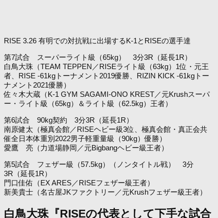
RISE 3.26 有明での対抗戦に出場するK-1とRISEの選手達
第7試合 スーパーライト級（65kg） 3分3R（延長1R）
白鳥大珠（TEAM TEPPEN／RISEライト級（63kg）1位・元王
者、RISE -61kgトーナメント2019優勝、RIZIN KICK -61kgトー
ナメント2021優勝）
佐々木大蔵（K-1 GYM SAGAMI-ONO KREST／元Krushスーパ
ー・ライト級（65kg）＆ライト級（62.5kg）王者）
第6試合 90kg契約 3分3R（延長1R）
南原健太（極真会館／RISEヘビー級3位、極真会館・真正会共
催全日本体重別2022男子軽重量級（90kg）優勝）
愛鷹 亮（力道場静岡／元Bigbangヘビー級王者）
第5試合 フェザー級（57.5kg）（ノンタイトル戦） 3分
3R（延長1R）
門口佳佑（EX ARES／RISEフェザー級王者）
新美貴士（名古屋JKファクトリー／元Krushフェザー級王者）
白鳥大珠『RISEの代表として下手な試合