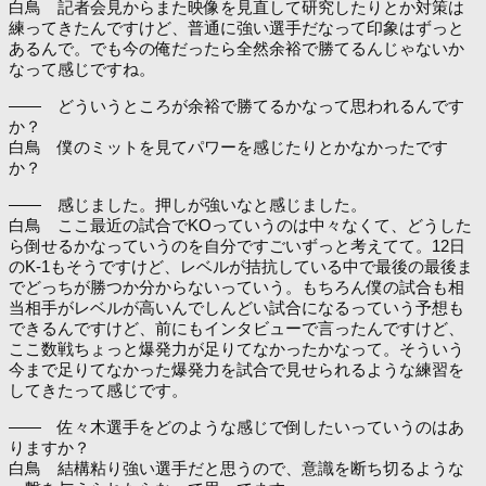
白鳥 記者会見からまた映像を見直して研究したりとか対策は
練ってきたんですけど、普通に強い選手だなって印象はずっと
あるんで。でも今の俺だったら全然余裕で勝てるんじゃないか
なって感じですね。
―― どういうところが余裕で勝てるかなって思われるんです
か？
白鳥 僕のミットを見てパワーを感じたりとかなかったです
か？
―― 感じました。押しが強いなと感じました。
白鳥 ここ最近の試合でKOっていうのは中々なくて、どうした
ら倒せるかなっていうのを自分ですごいずっと考えてて。12日
のK-1もそうですけど、レベルが拮抗している中で最後の最後ま
でどっちが勝つか分からないっていう。もちろん僕の試合も相
当相手がレベルが高いんでしんどい試合になるっていう予想も
できるんですけど、前にもインタビューで言ったんですけど、
ここ数戦ちょっと爆発力が足りてなかったかなって。そういう
今まで足りてなかった爆発力を試合で見せられるような練習を
してきたって感じです。
―― 佐々木選手をどのような感じで倒したいっていうのはあ
りますか？
白鳥 結構粘り強い選手だと思うので、意識を断ち切るような