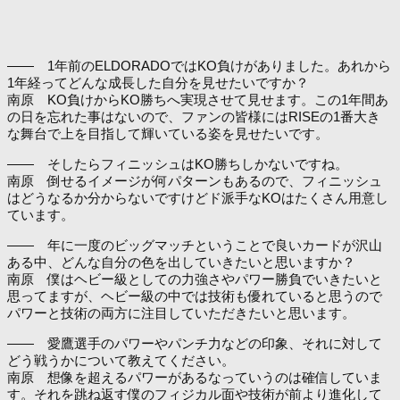
―― 1年前のELDORADOではKO負けがありました。あれから
1年経ってどんな成長した自分を見せたいですか？
南原 KO負けからKO勝ちへ実現させて見せます。この1年間あ
の日を忘れた事はないので、ファンの皆様にはRISEの1番大き
な舞台で上を目指して輝いている姿を見せたいです。
―― そしたらフィニッシュはKO勝ちしかないですね。
南原 倒せるイメージが何パターンもあるので、フィニッシュ
はどうなるか分からないですけどド派手なKOはたくさん用意し
ています。
―― 年に一度のビッグマッチということで良いカードが沢山
ある中、どんな自分の色を出していきたいと思いますか？
南原 僕はヘビー級としての力強さやパワー勝負でいきたいと
思ってますが、ヘビー級の中では技術も優れていると思うので
パワーと技術の両方に注目していただきたいと思います。
―― 愛鷹選手のパワーやパンチ力などの印象、それに対して
どう戦うかについて教えてください。
南原 想像を超えるパワーがあるなっていうのは確信していま
す。それを跳ね返す僕のフィジカル面や技術が前より進化して