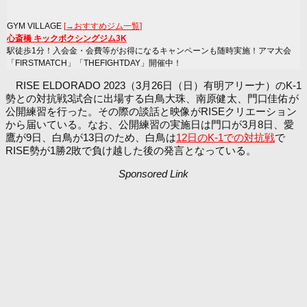
GYM VILLAGE
[→おすすめジム一覧]
心斎橋 キックボクシングジム3K
駅徒歩1分！入会金・会費等がお得になるキャンペーンも随時実施！アマ大会
「FIRSTMATCH」「THEFIGHTDAY」開催中！
RISE ELDORADO 2023（3月26日（日）有明アリーナ）のK-1
勢との対抗戦3試合に出場する白鳥大珠、南原健太、門口佳佑が
公開練習を行った。その際の談話と映像がRISEクリエーション
から届いている。なお、公開練習の実施日は門口が3月8日、愛
鷹が9日、白鳥が13日のため、白鳥は
12日のK-1での対抗戦
で
RISE勢が1勝2敗で負け越した後の発言となっている。
Sponsored Link