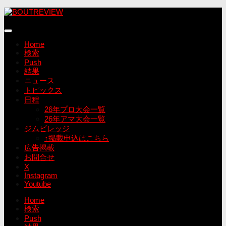
コ
ン
テ
ン
Home
ツ
検索
へ
Push
ス
結果
キ
ニュース
ッ
トピックス
プ
日程
26年プロ大会一覧
26年アマ大会一覧
ジムビレッジ
↑掲載申込はこちら
広告掲載
お問合せ
X
Instagram
Youtube
Home
検索
Push