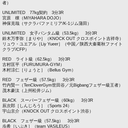
者）
UNLIMITED 77kg契約 3分3R
宮原 穣（MIYAHARA DOJO）
神保克哉（サクラバファミリア/K-1ジム蒲田）
UNLIMITED 女子バンタム級（53.5kg） 3分3R
鈴木万李弥［まりや］（KNOCK OUT クロスポイント吉祥寺）
リュウ・ユエアル［Liy Yueer］（中国／陕西大秦騫秋ファイト
クラブ/CFP）
RED ライト級（62.5kg） 3分3R
古村匡平（FURUMURA-GYM）
木村涼仁［りょうと］（Bellus Gym）
RED フェザー級（57.5kg） 3分3R
竹内賢一（TenCloverGym世田谷／元Bigbangフェザー級王者）
茂木豪汰（上州松井ジム）
BLACK スーパーフェザー級（60kg） 3分3R
辰次郎［しんじろう］（Sports 24）
宇山京介（KNOCK OUT クロスポイント渋谷）
BLACK フェザー級（57.5kg） 3分3R
歩希［いぶき］（team VASILEUS）