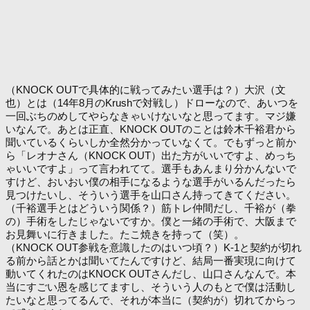
（KNOCK OUTで具体的に戦ってみたい選手は？）大沢（文
也）とは（14年8月のKrushで対戦し）ドローなので、あいつを
一回ぶちのめしてやらなきゃいけないなと思ってます。マジ嫌
いなんで。あとは正直、KNOCK OUTのことは鈴木千裕君から
聞いているくらいしか全然分かっていなくて。でもずっと前か
ら「レオナさん（KNOCK OUT）出た方がいいですよ、めっち
ゃいいですよ」って言われてて。選手もあんまり分かんないで
すけど、おいおい僕の相手になるような選手がいるんだったら
見つけたいし、そういう選手を山口さん持ってきてください。
（千裕選手とはどういう関係？）筋トレ仲間だし、千裕が（拳
の）手術をしたじゃないですか。僕と一緒の手術で、大阪まで
お見舞いに行きました。たこ焼きを持って（笑）。
（KNOCK OUT参戦を意識したのはいつ頃？）K-1と契約が切れ
る前から話とかは聞いてたんですけど、結局一番実現に向けて
動いてくれたのはKNOCK OUTさんだし、山口さんなんで。本
当にすごい恩を感じてますし、そういう人のもとで僕は活動し
たいなと思ってるんで、それが本当に（契約が）切れてからっ