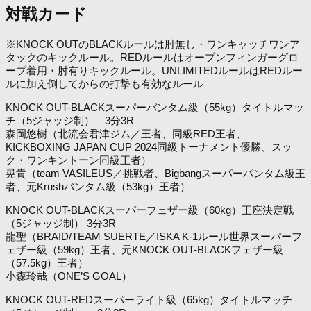
対戦カード
※KNOCK OUTのBLACKルールは肘無し・ワンキャッチワンア
タックのキックルール。REDルールはオープンフィンガーグロ
ーブ着用・肘有りキックルール。UNLIMITEDルールはREDルー
ルに加え倒してからの打撃も有効なルール
KNOCK OUT-BLACKスーパーバンタム級（55kg）タイトルマッ
チ（5ジャッジ制） 3分3R
森岡悠樹（北流会君津ジム／王者、同級RED王者、
KICKBOXING JAPAN CUP 2024同級トーナメント優勝、スッ
ク・ワンキントーン同級王者）
晃貴（team VASILEUS／挑戦者、Bigbangスーパーバンタム級王
者、元Krushバンタム級（53kg）王者）
KNOCK OUT-BLACKスーパーフェザー級（60kg）王座決定戦
（5ジャッジ制） 3分3R
龍聖（BRAID/TEAM SUERTE／ISKA K-1ルール世界スーパーフ
ェザー級（59kg）王者、元KNOCK OUT-BLACKフェザー級
（57.5kg）王者）
小森玲哉（ONE’S GOAL）
KNOCK OUT-REDスーパーライト級（65kg）タイトルマッチ