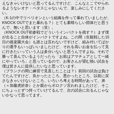
えなきゃいけないと思ってるんですけど、こんなとこでやられ
るようなレオナ・ペタスじゃないんで、楽しみにしてくださ
い。
（K-1の中でリベリオンという組織を作って暴れていましたが、
KNOCK OUTでまた暴れる？）とても素晴らしい団体だと思う
んで、無いと思います（笑）。
（KNOCK OUT初参戦でどういうインパクトを残す？）まず僕
が出ること自体がインパクトですよね。この間（生観戦した15
日の後楽園大会）も誰とは言わないですけど、組み付いてばか
りの選手もいっぱいいましたけど、それを高いお金を払って見
に行きたいっていう人は多分いないと思うんですよね。それで
勝って喜んでいるようだったら「お前はアマチュアとして一緒
にやっていろ」と思っているので、お客さんが望む熱い試合を
僕は皆さんに提供したいなと思っています。
（ブランクの間に練習で見直したことは？）前回の試合は負け
てたんですけど、良かったところ、悪かったところ、以前に戻
さなきゃいけないところ、いろいろ考える時間があって。弟
（＝加藤虎於奈）とか親からボロクソ言われましたけど、そこ
にちょっとずつ持っていけてるんで、次の試合に出るんじゃな
いかなって思ってます。