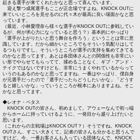
起きる選手が来てくれたかなと思って喜んでいます。
迎え撃つ成尾選手もここが正念場ですよね。KNOCK OUTに
来ていいところを見せるのに代々木が最高に良い場面かなと思
っています。
（最近、小林愛理奈ら様々な選手がKNOCK OUTに参戦してい
るが、何が求心力になっていると思う？）基本的にやっぱり
「選手が上がりたいと思う舞台を作ろう」ということは常に意
識しています。だから細かいところでもそういう気配りはして
るつもりですし、そういうところが選手の支持を集めてきてる
のかなと思ってます。あとは各団体さんとの関係性も非常にい
い形でやらせてもらってて、揉めることなく、ギブ・アンド・
テイクではないですけども、非常にうまくやれているからって
いうのもあるのかなと思ってますね。一番はやっぱり、僕自身
が元選手だったので「選手だったらどうしたいかな」「どうす
ると嬉しいかな」っていうところが根本にありますよね。そこ
かなと思ってます。
◆レオナ・ペタス
KNOCK OUTの皆さん、初めまして。アウェーなんで初っ端
からホームに持っていけるように、一発目から盛り上げたいと
思います。
（これからの主戦場はKNOCK OUT？）そうですね。KNOCK
OUTさん、すごい大きくて。記者の皆さんも分かると思うんで
すけど、今、一番お客さんも入っている団体なんで、KNOCK