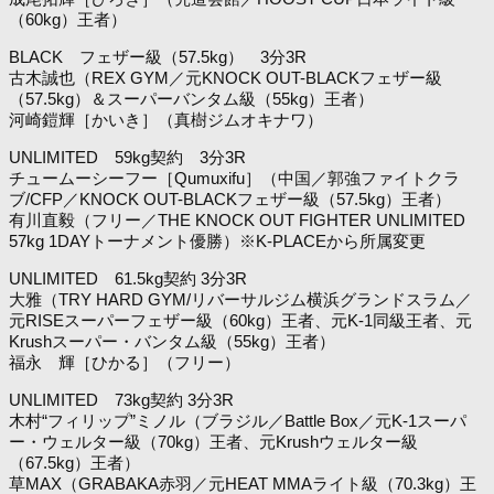
（60kg）王者）
BLACK フェザー級（57.5kg） 3分3R
古木誠也（REX GYM／元KNOCK OUT-BLACKフェザー級
（57.5kg）＆スーパーバンタム級（55kg）王者）
河崎鎧輝［かいき］（真樹ジムオキナワ）
UNLIMITED 59kg契約 3分3R
チュームーシーフー［Qumuxifu］（中国／郭強ファイトクラ
ブ/CFP／KNOCK OUT-BLACKフェザー級（57.5kg）王者）
有川直毅（フリー／THE KNOCK OUT FIGHTER UNLIMITED
57kg 1DAYトーナメント優勝）※K-PLACEから所属変更
UNLIMITED 61.5kg契約 3分3R
大雅（TRY HARD GYM/リバーサルジム横浜グランドスラム／
元RISEスーパーフェザー級（60kg）王者、元K-1同級王者、元
Krushスーパー・バンタム級（55kg）王者）
福永 輝［ひかる］（フリー）
UNLIMITED 73kg契約 3分3R
木村“フィリップ”ミノル（ブラジル／Battle Box／元K-1スーパ
ー・ウェルター級（70kg）王者、元Krushウェルター級
（67.5kg）王者）
草MAX（GRABAKA赤羽／元HEAT MMAライト級（70.3kg）王