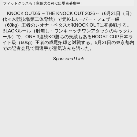
フィットクラスも！主催大会PFC出場者募集中！
KNOCK OUT.65 ～THE KNOCK OUT 2026～（6月21日（日）
代々木競技場第二体育館）で元K-1スーパー・フェザー級
（60kg）王者のレオナ・ペタスがKNOCK OUTに初参戦する。
BLACKルール（肘無し・ワンキャッチワンアタックのキックル
ール）で、ONE 3連続KO勝ちの実績もあるHOOST CUP日本ラ
イト級（60kg）王者の成尾拓輝と対戦する。5月21日の東京都内
での記者会見で両選手が意気込みを語った。
Sponsored Link