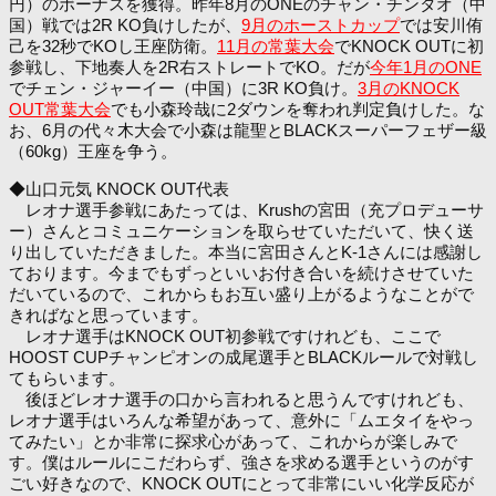
円）のボーナスを獲得。昨年8月のONEのチャン・チンタオ（中
国）戦では2R KO負けしたが、
9月のホーストカップ
では安川侑
己を32秒でKOし王座防衛。
11月の常葉大会
でKNOCK OUTに初
参戦し、下地奏人を2R右ストレートでKO。だが
今年1月のONE
でチェン・ジャーイー（中国）に3R KO負け。
3月のKNOCK
OUT常葉大会
でも小森玲哉に2ダウンを奪われ判定負けした。な
お、6月の代々木大会で小森は龍聖とBLACKスーパーフェザー級
（60kg）王座を争う。
◆山口元気 KNOCK OUT代表
レオナ選手参戦にあたっては、Krushの宮田（充プロデューサ
ー）さんとコミュニケーションを取らせていただいて、快く送
り出していただきました。本当に宮田さんとK-1さんには感謝し
ております。今までもずっといいお付き合いを続けさせていた
だいているので、これからもお互い盛り上がるようなことがで
きればなと思っています。
レオナ選手はKNOCK OUT初参戦ですけれども、ここで
HOOST CUPチャンピオンの成尾選手とBLACKルールで対戦し
てもらいます。
後ほどレオナ選手の口から言われると思うんですけれども、
レオナ選手はいろんな希望があって、意外に「ムエタイをやっ
てみたい」とか非常に探求心があって、これからが楽しみで
す。僕はルールにこだわらず、強さを求める選手というのがす
ごい好きなので、KNOCK OUTにとって非常にいい化学反応が