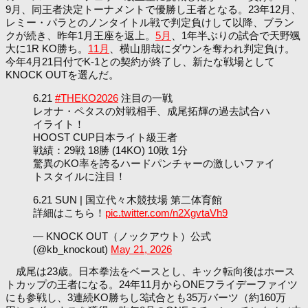
9月、同王者決定トーナメントで優勝し王者となる。23年12月、
レミー・パラとのノンタイトル戦で判定負けして以降、ブラン
クが続き、昨年1月王座を返上。
5月
、1年半ぶりの試合で天野颯
大に1R KO勝ち。
11月
、横山朋哉にダウンを奪われ判定負け。
今年4月21日付でK-1との契約が終了し、新たな戦場として
KNOCK OUTを選んだ。
6.21
#THEKO2026
注目の一戦
レオナ・ペタスの対戦相手、成尾拓輝の過去試合ハ
イライト！
HOOST CUP日本ライト級王者
戦績：29戦 18勝 (14KO) 10敗 1分
驚異のKO率を誇るハードパンチャーの激しいファイ
トスタイルに注目！
6.21 SUN | 国立代々木競技場 第二体育館
詳細はこちら！
pic.twitter.com/n2XgvtaVh9
— KNOCK OUT（ノックアウト）公式
(@kb_knockout)
May 21, 2026
成尾は23歳。日本拳法をベースとし、キック転向後はホース
トカップの王者になる。24年11月からONEフライデーファイツ
にも参戦し、3連続KO勝ちし3試合とも35万バーツ（約160万