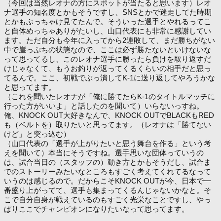
（今回は当然レオナの方にスポットが当たると思います）レオ
ナ選手の知名度とかもそうですし、SNSとかで迷走してた時期
とかもぶっちゃけ見てたんで。そういった選手とやれるってこ
と自体めっちゃありがたいし、山口代表にも非常に感謝してい
ます。ただ自分も今年に入ってから2連敗して、まだ勝ちがない
中で崖っぷちの状態なので、ここは必ず勝たないといけないな
って思ってるし、このレオナ選手に勝ったら負けを取り返すだ
けじゃなくて、もうお釣りが返ってくるくらいの相手だと思っ
てるんで。ここ、初戦でぶっ潰してK-1に送り返してやろうかな
と思ってます。
（これを聞いたレオナが「俺に勝てたらK-1のタイトルマッチに
行った方がいいよ」と話したのを聞いて）いらないっすね。
俺、KNOCK OUT大好きなんで、KNOCK OUTでBLACKもRED
も（ベルトを）取りたいと思ってます。（レオナは「勝てない
けど」と突っ込む）
（山口代表の「選手が上がりたいと思う舞台を作る」という考
えを聞いて）本当にそうですね。選手思いな団体っていうの
は、試合当日の（スタッフの）動き方とかもそうだし、試合ま
でのストーリーみたいなところもすごく考えてくれてるなって
いうのは感じるので。だからこそKNOCK OUTが今、日本で一
番盛り上がってて、選手も集まってくるんじゃないかなと。そ
こで自分自身が戦えているのもすごく光栄なことですし、やっ
ぱりここでチャンピオンになりたいなって思ってます。