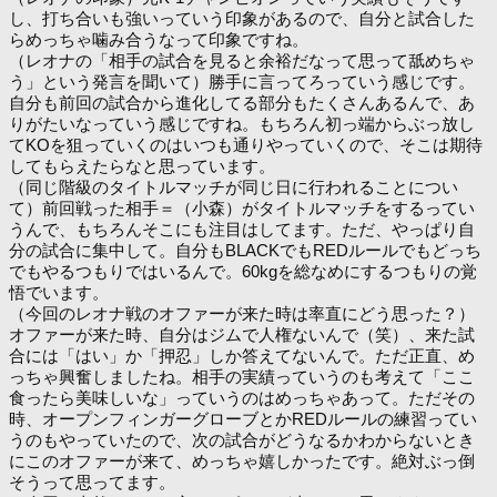
し、打ち合いも強いっていう印象があるので、自分と試合した
らめっちゃ噛み合うなって印象ですね。
（レオナの「相手の試合を見ると余裕だなって思って舐めちゃ
う」という発言を聞いて）勝手に言ってろっていう感じです。
自分も前回の試合から進化してる部分もたくさんあるんで、あ
りがたいなっていう感じですね。もちろん初っ端からぶっ放し
てKOを狙っていくのはいつも通りやっていくので、そこは期待
してもらえたらなと思っています。
（同じ階級のタイトルマッチが同じ日に行われることについ
て）前回戦った相手＝（小森）がタイトルマッチをするってい
うんで、もちろんそこにも注目はしてます。ただ、やっぱり自
分の試合に集中して。自分もBLACKでもREDルールでもどっち
でもやるつもりではいるんで。60kgを総なめにするつもりの覚
悟でいます。
（今回のレオナ戦のオファーが来た時は率直にどう思った？）
オファーが来た時、自分はジムで人権ないんで（笑）、来た試
合には「はい」か「押忍」しか答えてないんで。ただ正直、め
っちゃ興奮しましたね。相手の実績っていうのも考えて「ここ
食ったら美味しいな」っていうのはめっちゃあって。ただその
時、オープンフィンガーグローブとかREDルールの練習ってい
うのもやっていたので、次の試合がどうなるかわからないとき
にこのオファーが来て、めっちゃ嬉しかったです。絶対ぶっ倒
そうって思ってます。