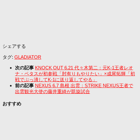
シェアする
タグ:
GLADIATOR
次の記事
KNOCK OUT 6.21 代々木第二：元K-1王者レオ
ナ・ペタスが初参戦「肘有りもやりたい」×成尾拓輝「初
戦でぶっ潰してK-1に送り返してやる」
前の記事
NEXUS 6.7 島根 出雲：STRIKE NEXUS王者で
出雲観光大使の藤井重綺が凱旋試合
おすすめ