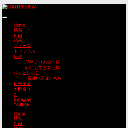
コ
ン
テ
ン
Home
ツ
検索
へ
Push
ス
結果
キ
ニュース
ッ
トピックス
プ
日程
26年プロ大会一覧
26年アマ大会一覧
ジムビレッジ
↑掲載申込はこちら
広告掲載
お問合せ
X
Instagram
Youtube
Home
検索
Push