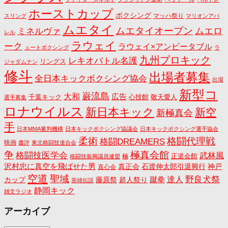
ホーストカップ
ボクシング
マッハ祭り
スリング
マリオンアパ
ムエタイ
ムエタイオープン
ミネルヴァ
ムエロ
レル
ラウェイ
ーク
ラウェイ×アンビータブル
ュートボクシング
ラ
九州プロキック
レキオバトル名護
リングス
ジャダムナン
修斗
出場者募集
全日本キックボクシング協会
出場
新型コ
巌流島
大和
広告
千葉キック
心技館
敬天愛人
選手募集
ロナウイルス
新日本キック
新空
新極真会
手
日本MMA審判機構
日本キックボクシング協議会
日本キックボクシング選手協会
格闘代理戦
柔術
格闘DREAMERS
映画
書評
東北格闘技連合会
争
極真会館
格闘技医学会
武林風
正道会館
極
格闘技振興議員連盟
沢村忠に真空を飛ばせた男
真正会
石渡伸太郎引退興行
神戸
直心会
空道
聖域
野良犬祭
蹴拳
達人
カップ
藤原祭
超人祭り
英雄伝説
静岡キック
雑文ラジオ
アーカイブ