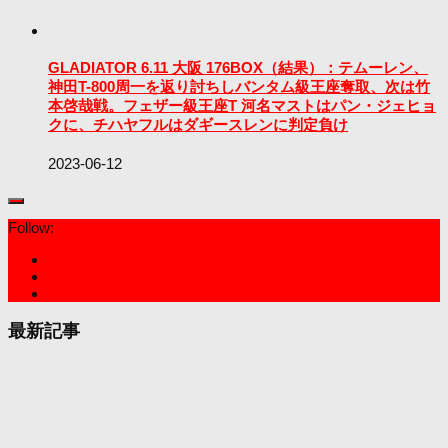
GLADIATOR 6.11 大阪 176BOX（結果）：テムーレン、
神田T-800周一を返り討ちしバンタム級王座奪取、次は竹
本啓哉戦。フェザー級王座T 河名マストはパン・ジェヒョ
クに、チハヤフルはダギースレンに判定負け
2023-06-12
Follow:
最新記事