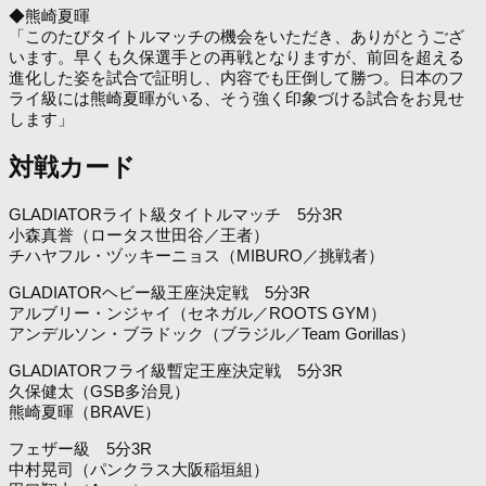
◆熊崎夏暉
「このたびタイトルマッチの機会をいただき、ありがとうござ
います。早くも久保選手との再戦となりますが、前回を超える
進化した姿を試合で証明し、内容でも圧倒して勝つ。日本のフ
ライ級には熊崎夏暉がいる、そう強く印象づける試合をお見せ
します」
対戦カード
GLADIATORライト級タイトルマッチ 5分3R
小森真誉（ロータス世田谷／王者）
チハヤフル・ヅッキーニョス（MIBURO／挑戦者）
GLADIATORヘビー級王座決定戦 5分3R
アルブリー・ンジャイ（セネガル／ROOTS GYM）
アンデルソン・ブラドック（ブラジル／Team Gorillas）
GLADIATORフライ級暫定王座決定戦 5分3R
久保健太（GSB多治見）
熊崎夏暉（BRAVE）
フェザー級 5分3R
中村晃司（パンクラス大阪稲垣組）