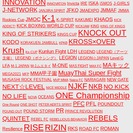
INNOVATION
ISKA
Invicta
IRE
J-GIRLS
iSMOS
INNOVATON
J-NETWORK
JMMAF
JFKO
JMAEXPO
JANJIRA SPIRIT
JMMA
K-1
JMOC
KHAOS
K-SPIRIT
Rookies Cup
KAKUMEI
KICK
KICK BOXING WORLD CUP
KING
ADDICT!
KICKJAM
KING OF KINGS
KNOCK OUT
KING OF STRIKERS
KINGS CUP
KROSS×OVER
KODO
KORAKUEN JAMBULL
KPKB
Krush
Kunlun Fight
LDH
LEGEND
LEGEND（アーツ
Ks-CUP
LEGION
主催）
LEGEND（ボクシング）
LEGION☆JAPAN
Level-G
MAキック
M-ONE
LFA
M-1 JAPAN
M-1ムエタイ
MAS FIGHT
MAX FC
MuayThai Super Fight
MMA甲子園
MEGA2021
MFP
NEW GATE
MUSASHI ROCK FESTIVAL
NARIAGARI
MVP MMA
Naiza FC
NJKF
NKB
NEXT☆LEVEL
NO KICK
NICE MIDDLE
ONE Championship
NO LIFE
OCEANS
NOVA
PFC
PFL
POUNDOUT
One Round
ONE SHOT
PETER AERTS SPIRIT
PR
POUND STORM
PRINCE REVOLUTION
POUND OUT
REBELS
QUINTET
REBEL FC
REBELLIOUS BEHAVIOR
RISE
RIZIN
RKS
ROMAN
ROAD FC
Resilience