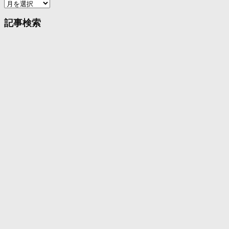
ア
ー
カ
記事検索
イ
ブ