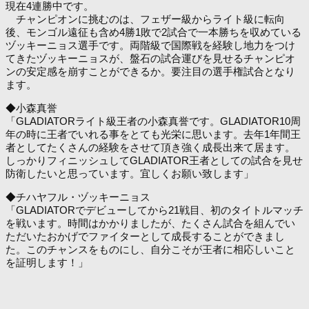
現在4連勝中です。
チャンピオンに挑むのは、フェザー級からライト級に転向
後、モンゴル遠征も含め4勝1敗で2試合で一本勝ちを収めている
ヅッキーニョス選手です。両階級で国際戦を経験し地力をつけ
てきたヅッキーニョスが、盤石の試合運びを見せるチャンピオ
ンの安定感を崩すことができるか。要注目の選手権試合となり
ます。
◆小森真誉
「GLADIATORライト級王者の小森真誉です。GLADIATOR10周
年の時に王者でいれる事をとても光栄に思います。去年1年間王
者としてたくさんの経験をさせて頂き強く成長出来て居ます。
しっかりフィニッシュしてGLADIATOR王者としての試合を見せ
防衛したいと思っています。宜しくお願い致します」
◆チハヤフル・ヅッキーニョス
「GLADIATORでデビューしてから21戦目、初のタイトルマッチ
を戦います。時間はかかりましたが、たくさん試合を組んでい
ただいたおかげでファイターとして成長することができまし
た。このチャンスをものにし、自分こそが王者に相応しいこと
を証明します！」