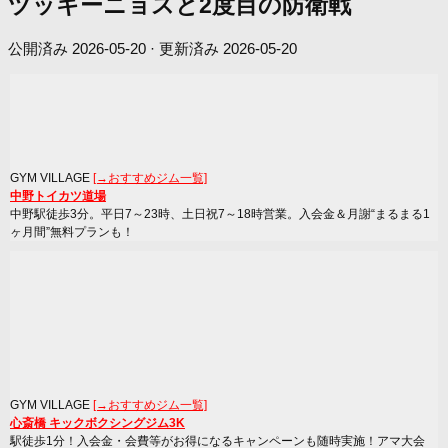
ヅッキーニョスと2度目の防衛戦
公開済み
2026-05-20
· 更新済み
2026-05-20
GYM VILLAGE
[→おすすめジム一覧]
中野トイカツ道場
中野駅徒歩3分。平日7～23時、土日祝7～18時営業。入会金＆月謝“まるまる1
ヶ月間”無料プランも！
GYM VILLAGE
[→おすすめジム一覧]
心斎橋 キックボクシングジム3K
駅徒歩1分！入会金・会費等がお得になるキャンペーンも随時実施！アマ大会