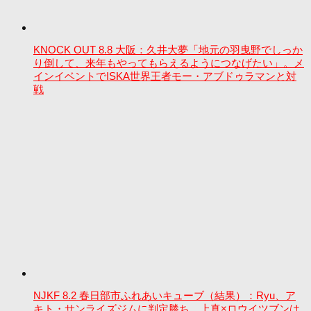
KNOCK OUT 8.8 大阪：久井大夢「地元の羽曳野でしっか
り倒して、来年もやってもらえるようにつなげたい」。メ
インイベントでISKA世界王者モー・アブドゥラマンと対
戦
NJKF 8.2 春日部市ふれあいキューブ（結果）：Ryu、ア
キト・サンライズジムに判定勝ち。上真×ロウイツブンは