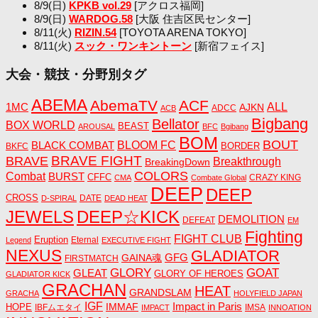
8/9(日)
KPKB vol.29
[アクロス福岡]
8/9(日)
WARDOG.58
[大阪 住吉区民センター]
8/11(火)
RIZIN.54
[TOYOTA ARENA TOKYO]
8/11(火)
スック・ワンキントーン
[新宿フェイス]
大会・競技・分野別タグ
ABEMA
AbemaTV
ACF
1MC
ALL
AJKN
ADCC
ACB
Bigbang
Bellator
BOX WORLD
BEAST
AROUSAL
BFC
Bgibang
BOM
BOUT
BLACK COMBAT
BLOOM FC
BORDER
BKFC
BRAVE FIGHT
BRAVE
Breakthrough
BreakingDown
COLORS
Combat
BURST
CFFC
CRAZY KING
CMA
Combate Global
DEEP
DEEP
CROSS
DATE
D-SPIRAL
DEAD HEAT
JEWELS
DEEP☆KICK
DEMOLITION
DEFEAT
EM
Fighting
FIGHT CLUB
Eruption
Eternal
Legend
EXECUTIVE FIGHT
NEXUS
GLADIATOR
GAINA魂
GFG
FIRSTMATCH
GLORY
GOAT
GLEAT
GLORY OF HEROES
GLADIATOR KICK
GRACHAN
HEAT
GRANDSLAM
GRACHA
HOLYFIELD JAPAN
IGF
Impact in Paris
IMMAF
HOPE
IBFムエタイ
IMSA
IMPACT
INNOATION