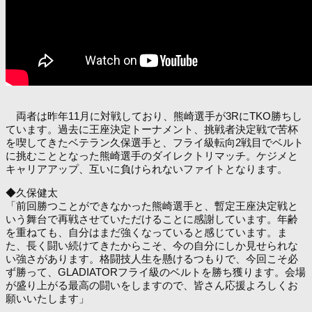
両者は昨年11月に対戦しており、熊崎選手が3RにTKO勝ちし
ています。過去に王座決定トーナメント、挑戦者決定戦で苦杯
を喫してきたベテラン久保選手と、フライ級転向2戦目でベルト
に挑むこととなった熊崎選手のダイレクトリマッチ。ケジメと
キャリアアップ、互いに負けられないファイトとなります。
◆久保健太
「前回勝つことができなかった熊崎選手と、暫定王座決定戦と
いう舞台で再戦させていただけることに感謝しています。年齢
を重ねても、自分はまだ強くなっていると感じています。ま
た、長く闘い続けてきたからこそ、今の自分にしか見せられな
い強さがあります。格闘技人生を懸けるつもりで、今回こそ必
ず勝って、GLADIATORフライ級のベルトを勝ち獲ります。会場
が盛り上がる最高の闘いをしますので、皆さん応援よろしくお
願いいたします」