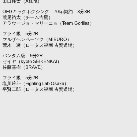
田口翔太（Asura）
OFGキックボクシング 70kg契約 3分3R
荒尾裕太（チーム吉鷹）
アラウージョ・マリーニョ（Team Gorillas）
フライ級 5分2R
マルザヘンペーソク（MIBURO）
荒木 凌（ロータス福岡 古賀道場）
バンタム級 5分2R
セイヤ（kyoto SEIKENKAI）
佐藤基樹（BRAVE）
フライ級 5分2R
塩川玲斗（Fighting Lab Osaka）
平賢二郎（ロータス福岡 古賀道場）