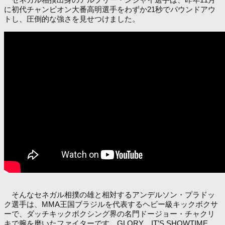
に初代チャンピオン大番高明選手をわずか21秒でパウンドアウ
トし、圧倒的な強さを見せつけました。
そんなセネガル相撲の雄と相対するアンデルソン・プラドッ
ク選手は、MMA王国ブラジルを代表するヘビー級キックボクサ
ーで、ダッチキックボクシング界の名門ドージョー・チャクリ
キで腕を磨いたファイターです。GLORY、IT’S SHOWTIME、