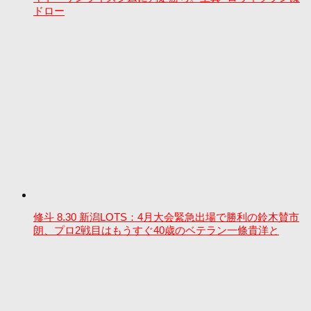
ドロー
修斗 8.30 新潟LOTS：4月大会緊急出場で勝利の鈴木賛市
朗、プロ2戦目はもうすぐ40歳のベテラン一條貴洋と