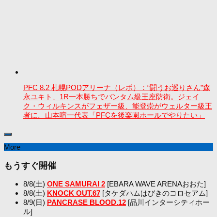
PFC 8.2 札幌PODアリーナ（レポ）：“闘うお巡りさん”森
永ユキト、1R一本勝ちでバンタム級王座防衛。ジェイ
ク・ウィルキンスがフェザー級、能登崇がウェルター級王
者に。山本喧一代表「PFCを後楽園ホールでやりたい」
More
もうすぐ開催
8/8(土)
ONE SAMURAI 2
[EBARA WAVE ARENAおおた]
8/8(土)
KNOCK OUT.67
[タケダハムはびきのコロセアム]
8/9(日)
PANCRASE BLOOD.12
[品川インターシティホー
ル]