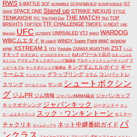
RWS
S-BATTLE
SCF
SIT
SCRAP&BUILD
SCRAMBLE
SCRAP＆BUILD
Stand up
STRIKE NEXUS
SPACE ONE
STYLE
SKKB
THE MATCH
TENKAICHI
TOP
TFC
The Fight Day
TKO
TTF CHALLENGE
BRIGHTS
TWOFC
U-NEXT
TOPTIER
UAE
UFC
WARDOG
UNRIVALED
VTJ
Warriors
ULTIMATE
WAKO
WBCムエタイ
WINDY Super Fight
WMC
W clutch
WOWOW
ZST
XSTREAM 1
いぶ
Youtube
ZAIMAX MUAYTHAI
YFU
WPMF
すキック
ねわざワールド品川
かきだみし
かつおのタタキック
はまっこムエ
アマチュアキックボクシング協議会
アルティメットシューティング
ア
タイジム
キングダムエルガイツ
ギー
ンビータブル
キックボクシング振興会
ラームエ
コンバットレ
グラップリング
コラム
クンクメール
シュートボクシン
スリング
サンボ
ゴールドジム
グ
ジムPR
ジム情報
ジャパンカップ
ジャパンAMMA協会
ジャパンキック
キックボクシング
ジークンドー
スッ
スック・ワンキントーン
セミナー
ク・ムエタイランド
パ
ネット中継番組ガイド
チャクリキ
チームティアラ
ンクラス
ベラトール
ファイターズギルド
ブラジリアン柔術
ベルトレ