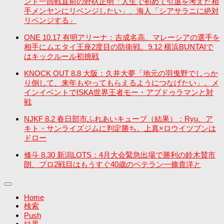
ント一回戦直前の野杁正明「人生で初めて引退を考えた相
手メンヤンにリベンジしたい」、海人「シアサラニに絶対
リベンジする」
ONE 10.17 有明アリーナ：吉成名高、マレーシアの選手を
相手にムエタイ王座2度目の防衛戦。9.12 横浜BUNTAIで
はキックルール初挑戦
KNOCK OUT 8.8 大阪：久井大夢「地元の羽曳野でしっか
り倒して、来年もやってもらえるようにつなげたい」。メ
インイベントでISKA世界王者モー・アブドゥラマンと対
戦
NJKF 8.2 春日部市ふれあいキューブ（結果）：Ryu、ア
キト・サンライズジムに判定勝ち。上真×ロウイツブンは
ドロー
修斗 8.30 新潟LOTS：4月大会緊急出場で勝利の鈴木賛市
朗、プロ2戦目はもうすぐ40歳のベテラン一條貴洋と
Home
検索
Push
結果