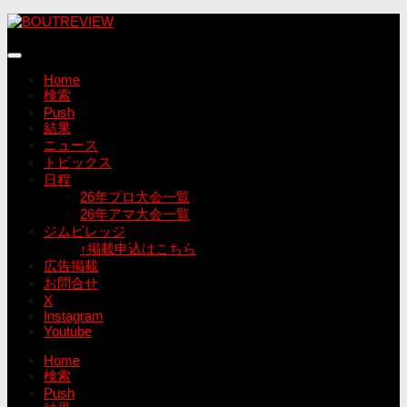
コ
ン
テ
ン
Home
ツ
検索
へ
Push
ス
結果
キ
ニュース
ッ
トピックス
プ
日程
26年プロ大会一覧
26年アマ大会一覧
ジムビレッジ
↑掲載申込はこちら
広告掲載
お問合せ
X
Instagram
Youtube
Home
検索
Push