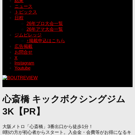
結果
ニュース
トピックス
日程
26年プロ大会一覧
26年アマ大会一覧
ジムビレッジ
↑掲載申込はこちら
広告掲載
お問合せ
X
Instagram
Youtube
心斎橋 キックボクシングジム
3K【PR】
大阪メトロ「心斎橋」3番出口から徒歩1分！
8割の方が初心者からスタート。入会金・会費等がお得になるキ