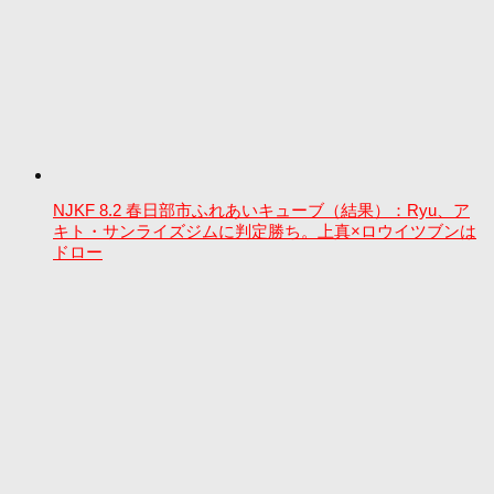
NJKF 8.2 春日部市ふれあいキューブ（結果）：Ryu、ア
キト・サンライズジムに判定勝ち。上真×ロウイツブンは
ドロー