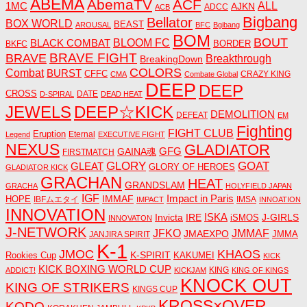
ABEMA
AbemaTV
ACF
1MC
ALL
AJKN
ADCC
ACB
Bigbang
Bellator
BOX WORLD
BEAST
AROUSAL
BFC
Bgibang
BOM
BOUT
BLACK COMBAT
BLOOM FC
BORDER
BKFC
BRAVE FIGHT
BRAVE
Breakthrough
BreakingDown
COLORS
Combat
BURST
CFFC
CRAZY KING
CMA
Combate Global
DEEP
DEEP
CROSS
DATE
D-SPIRAL
DEAD HEAT
JEWELS
DEEP☆KICK
DEMOLITION
DEFEAT
EM
Fighting
FIGHT CLUB
Eruption
Eternal
Legend
EXECUTIVE FIGHT
NEXUS
GLADIATOR
GAINA魂
GFG
FIRSTMATCH
GLORY
GOAT
GLEAT
GLORY OF HEROES
GLADIATOR KICK
GRACHAN
HEAT
GRANDSLAM
GRACHA
HOLYFIELD JAPAN
IGF
Impact in Paris
IMMAF
HOPE
IBFムエタイ
IMSA
IMPACT
INNOATION
INNOVATION
ISKA
Invicta
IRE
J-GIRLS
iSMOS
INNOVATON
J-NETWORK
JMMAF
JFKO
JMAEXPO
JANJIRA SPIRIT
JMMA
K-1
JMOC
KHAOS
K-SPIRIT
Rookies Cup
KAKUMEI
KICK
KICK BOXING WORLD CUP
KING
ADDICT!
KICKJAM
KING OF KINGS
KNOCK OUT
KING OF STRIKERS
KINGS CUP
KROSS×OVER
KODO