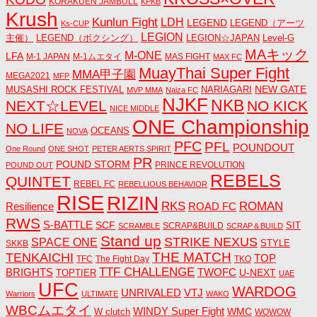
KORAKUEN JAMBULL
KPKB
Krush
Kunlun Fight
LDH
LEGEND
LEGEND（アーツ
Ks-CUP
LEGION
主催）
LEGEND（ボクシング）
LEGION☆JAPAN
Level-G
MAキック
M-ONE
LFA
M-1 JAPAN
M-1ムエタイ
MAS FIGHT
MAX FC
MuayThai Super Fight
MMA甲子園
MEGA2021
MFP
NEW GATE
MUSASHI ROCK FESTIVAL
NARIAGARI
MVP MMA
Naiza FC
NJKF
NKB
NEXT☆LEVEL
NO KICK
NICE MIDDLE
ONE Championship
NO LIFE
OCEANS
NOVA
PFC
PFL
POUNDOUT
One Round
ONE SHOT
PETER AERTS SPIRIT
PR
POUND STORM
PRINCE REVOLUTION
POUND OUT
REBELS
QUINTET
REBEL FC
REBELLIOUS BEHAVIOR
RISE
RIZIN
RKS
ROMAN
ROAD FC
Resilience
RWS
S-BATTLE
SCF
SIT
SCRAP&BUILD
SCRAMBLE
SCRAP＆BUILD
Stand up
STRIKE NEXUS
SPACE ONE
STYLE
SKKB
THE MATCH
TENKAICHI
TOP
TFC
The Fight Day
TKO
TTF CHALLENGE
BRIGHTS
TWOFC
U-NEXT
TOPTIER
UAE
UFC
WARDOG
UNRIVALED
VTJ
Warriors
ULTIMATE
WAKO
WBCムエタイ
WINDY Super Fight
WMC
W clutch
WOWOW