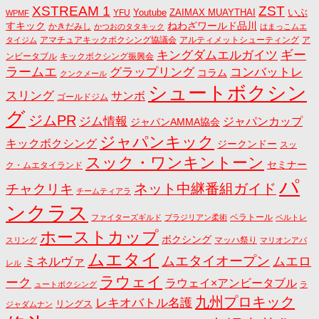
ZST
XSTREAM 1
いぶ
Youtube
ZAIMAX MUAYTHAI
YFU
WPMF
すキック
ねわざワールド品川
かきだみし
かつおのタタキック
はまっこムエ
アマチュアキックボクシング協議会
アルティメットシューティング
ア
タイジム
キングダムエルガイツ
ギー
ンビータブル
キックボクシング振興会
ラームエ
コンバットレ
グラップリング
コラム
クンクメール
シュートボクシン
スリング
サンボ
ゴールドジム
グ
ジムPR
ジム情報
ジャパンカップ
ジャパンAMMA協会
ジャパンキック
キックボクシング
ジークンドー
スッ
スック・ワンキントーン
セミナー
ク・ムエタイランド
パ
ネット中継番組ガイド
チャクリキ
チームティアラ
ンクラス
ベラトール
ファイターズギルド
ブラジリアン柔術
ベルトレ
ホーストカップ
ボクシング
マッハ祭り
スリング
マリオンアパ
ムエタイ
ムエタイオープン
ミネルヴァ
ムエロ
レル
ラウェイ
ーク
ラウェイ×アンビータブル
ュートボクシング
ラ
九州プロキック
レキオバトル名護
リングス
ジャダムナン