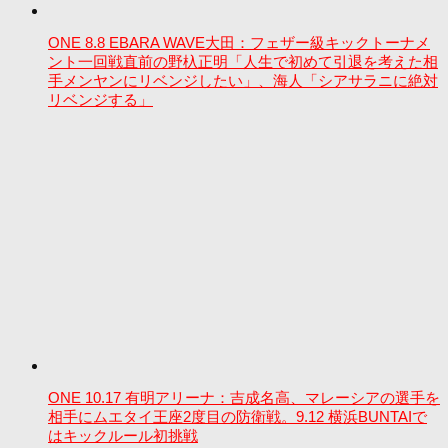
ONE 8.8 EBARA WAVE大田：フェザー級キックトーナメ
ント一回戦直前の野杁正明「人生で初めて引退を考えた相
手メンヤンにリベンジしたい」、海人「シアサラニに絶対
リベンジする」
ONE 10.17 有明アリーナ：吉成名高、マレーシアの選手を
相手にムエタイ王座2度目の防衛戦。9.12 横浜BUNTAIで
はキックルール初挑戦