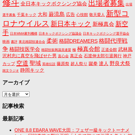
修斗
出場者募集
全日本キックボクシング協会
出場
新型コ
巌流島
大和
広告
千葉キック
心技館
敬天愛人
選手募集
ロナウイルス
新日本キック
新空
新極真会
手
日本MMA審判機構
日本キックボクシング協議会
日本キックボクシング選手協会
格闘代理戦
柔術
格闘DREAMERS
映画
書評
東北格闘技連合会
争
極真会館
格闘技医学会
武林風
正道会館
極
格闘技振興議員連盟
沢村忠に真空を飛ばせた男
真正会
石渡伸太郎引退興行
神戸
直心会
空道
聖域
野良犬祭
蹴拳
達人
カップ
藤原祭
超人祭り
英雄伝説
静岡キック
雑文ラジオ
アーカイブ
ア
ー
カ
記事検索
イ
ブ
最新記事
ONE 8.8 EBARA WAVE大田：フェザー級キックトーナメ