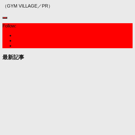
（GYM VILLAGE／PR）
Follow:
最新記事