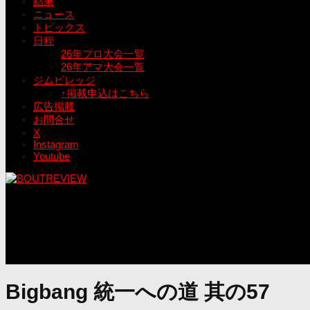
結果
ニュース
トピックス
日程
26年プロ大会一覧
26年アマ大会一覧
ジムビレッジ
↑掲載申込はこちら
広告掲載
お問合せ
X
Instagram
Youtube
Bigbang 統一への道 其の57