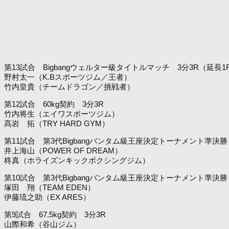
第13試合 Bigbangウェルター級タイトルマッチ 3分3R（延長1
野村太一（K.Bスポーツジム／王者）
竹内皇貴（チームドラゴン／挑戦者）
第12試合 60kg契約 3分3R
竹内将生（エイワスポーツジム）
髙岩 拓（TRY HARD GYM）
第11試合 第3代Bigbangバンタム級王座決定トーナメント準決勝
井上海山（POWER OF DREAM）
柊真（ホライズンキックボクシングジム）
第10試合 第3代Bigbangバンタム級王座決定トーナメント準決勝
塚田 翔（TEAM EDEN）
伊藤琉之助（EX ARES）
第9試合 67.5kg契約 3分3R
山際和希（谷山ジム）