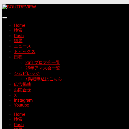
コ
ン
テ
ン
Home
ツ
検索
へ
Push
ス
結果
キ
ニュース
ッ
トピックス
プ
日程
26年プロ大会一覧
26年アマ大会一覧
ジムビレッジ
↑掲載申込はこちら
広告掲載
お問合せ
X
Instagram
Youtube
Home
検索
Push