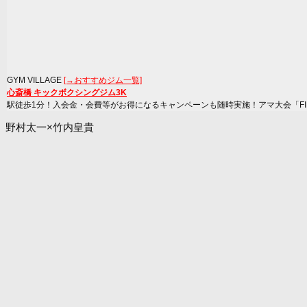
GYM VILLAGE
[→おすすめジム一覧]
心斎橋 キックボクシングジム3K
駅徒歩1分！入会金・会費等がお得になるキャンペーンも随時実施！アマ大会「FIRST
野村太一×竹内皇貴