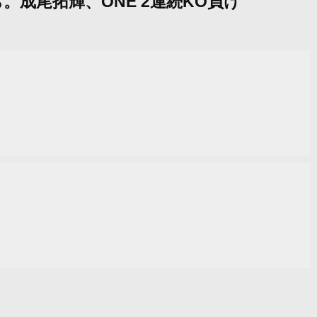
ち。成尾拓輝、ONE 2連続KO負け