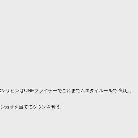
バシリヒンはONEフライデーでこれまでムエタイルールで2戦し、
テンカオを当ててダウンを奪う。