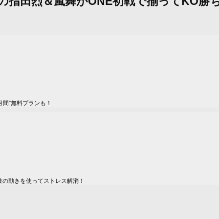
PENの指田烈＆嵐舞がONE初戦で揃ってKO勝
月間”無料プランも！
技の動きを使ってストレス解消！