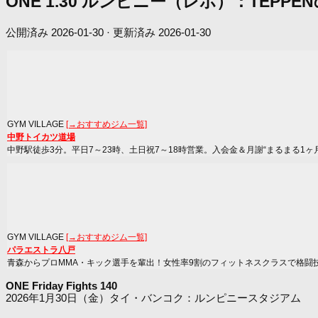
ONE 1.30 ルンピニー（レポ）：TEP
公開済み
2026-01-30
· 更新済み
2026-01-30
GYM VILLAGE
[→おすすめジム一覧]
中野トイカツ道場
中野駅徒歩3分。平日7～23時、土日祝7～18時営業。入会金＆月謝“まるまる1ヶ
GYM VILLAGE
[→おすすめジム一覧]
パラエストラ八戸
青森からプロMMA・キック選手を輩出！女性率9割のフィットネスクラスで格闘
ONE Friday Fights 140
2026年1月30日（金）タイ・バンコク：ルンピニースタジアム