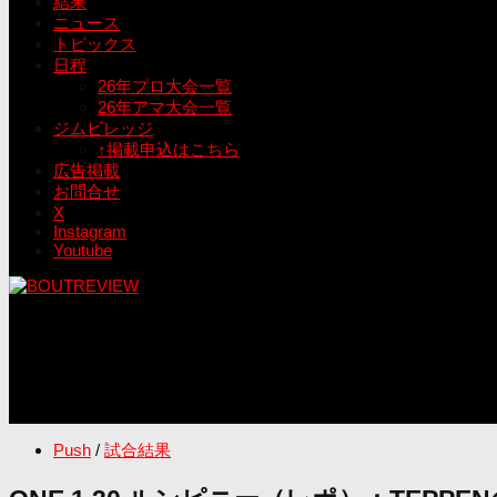
結果
ニュース
トピックス
日程
26年プロ大会一覧
26年アマ大会一覧
ジムビレッジ
↑掲載申込はこちら
広告掲載
お問合せ
X
Instagram
Youtube
Push
/
試合結果