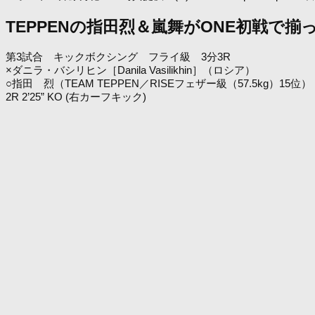
TEPPENの指田烈＆嵐舞がONE初戦で揃
第3試合 キックボクシング フライ級 3分3R
×ダニラ・バシリヒン［Danila Vasilikhin］（ロシア）
○指田 烈（TEAM TEPPEN／RISEフェザー級（57.5kg）15位）
2R 2’25” KO (右カーフキック)