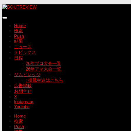
コ
ン
テ
ン
Home
ツ
検索
へ
Push
ス
結果
キ
ニュース
ッ
トピックス
プ
日程
26年プロ大会一覧
26年アマ大会一覧
ジムビレッジ
↑掲載申込はこちら
広告掲載
お問合せ
X
Instagram
Youtube
Home
検索
Push