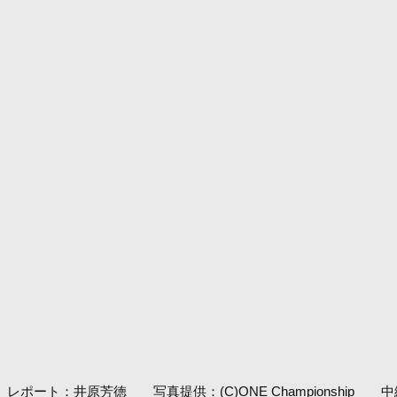
レポート：井原芳徳 写真提供：(C)ONE Championship 