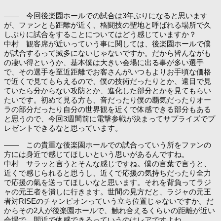
―― 今回後楽園ホールでの試合は3年ぶりになると思います
が、ファンとも距離が近く、格闘技の聖地と呼ばれる場所で久
しぶりに試合をすることについてはどう感じていますか？
中村 観客席が近いっていう事に関しては、後楽園ホールで僕
が試合するって滅多にないじゃないですか。だから皆んながも
の凄い得というか、基本僕は大きい会場に出る事が多い選手
で、その選手を至近距離でお客さんがいつもよりお手頃な価格
で近くで見てもらえるので、僕の技術だったりとか、遠目で見
ていたら分からない攻防とか、進化した部分とかを見てもらい
たいです。初めて見る方も、音だったり僕の覇気だったりオー
ラの部分だったり自分の世界観を近くで体感できる部分もある
と思うので、今回3週間前に電撃参戦が決まってサプライズでプ
レゼントできるなと思っています。
―― この貴重な後楽園ホールでの試合っていう所をファンの
方には身近で感じてほしいという思いがあるんですね。
中村 サラッと言うとそんな感じですね。僕の言葉で言うと、
近くで感じられると思うし、近くで応援の気持ちだったり全力
で応援の氣を送ってほしいなと思います。それを背負ってラジ
ャの元王者を潰しに行きます。世間の見方だと、ラジャの元王
者対RISEのチャンピオンっていう立ち位置じゃないですか。だ
からその2人が後楽園ホールで、触れ合えるくらいの距離が近い
会場で、間近で体感できるっていうのはレアですよね。