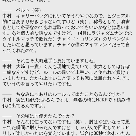
―― ベルト（笑）。
中村 キャリーバッグに付いてそうなやつなので、ビジュアル
的にはあまり好きじゃないですけど（笑）。称号として、肩書
きとして必要なのであれば取っておいてもいいかなとは思いま
す。あと個人的な話なんですけど、（4月にラジャダムナンでの
タイトルマッチで敗れた）チャド（・コリンズ）のリベンジを
したいなと思っています。チャドが僕のマイフレンドだって言
ってくれたので。
―― それこそ大﨑選手も負けていますしね。
中村 大﨑（一貴）くんも現地で見ていて、実力としてはほぼ
一緒なんですけど、ルールの違いで上手いこと使われて負けて
いましたね。だから上手いこと使っても俺には勝たれへんぞっ
ていうのを言ってやりたいですね。
―― ちなみに肘ありのルールって出たことあるんですか？
中村 実は1回だけあるんですよ。無名の時にNJKFで下積み時
代に出てるんですよ。
―― その頃は肘使えたんですか？
中村 そんなに使ってないですね（笑）。肘はやばいなって思
ってた瞬間に肘が来たんですけど、しゃがんで回避してヒリヒ
リして楽しかったのを覚えています。試合は30秒で終わったん