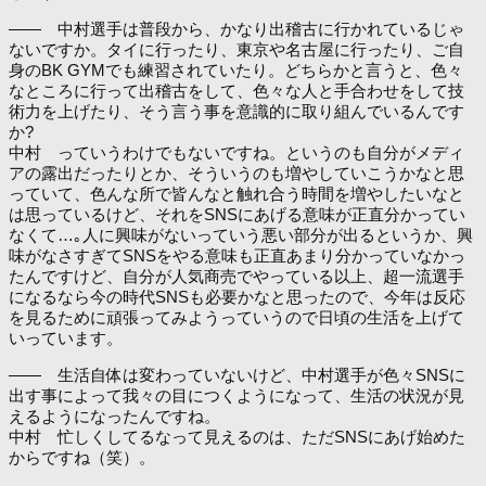
―― 中村選手は普段から、かなり出稽古に行かれているじゃ
ないですか。タイに行ったり、東京や名古屋に行ったり、ご自
身のBK GYMでも練習されていたり。どちらかと言うと、色々
なところに行って出稽古をして、色々な人と手合わせをして技
術力を上げたり、そう言う事を意識的に取り組んでいるんです
か?
中村 っていうわけでもないですね。というのも自分がメディ
アの露出だったりとか、そういうのも増やしていこうかなと思
っていて、色んな所で皆んなと触れ合う時間を増やしたいなと
は思っているけど、それをSNSにあげる意味が正直分かってい
なくて…｡人に興味がないっていう悪い部分が出るというか、興
味がなさすぎてSNSをやる意味も正直あまり分かっていなかっ
たんですけど、自分が人気商売でやっている以上、超一流選手
になるなら今の時代SNSも必要かなと思ったので、今年は反応
を見るために頑張ってみようっていうので日頃の生活を上げて
いっています。
―― 生活自体は変わっていないけど、中村選手が色々SNSに
出す事によって我々の目につくようになって、生活の状況が見
えるようになったんですね。
中村 忙しくしてるなって見えるのは、ただSNSにあげ始めた
からですね（笑）。