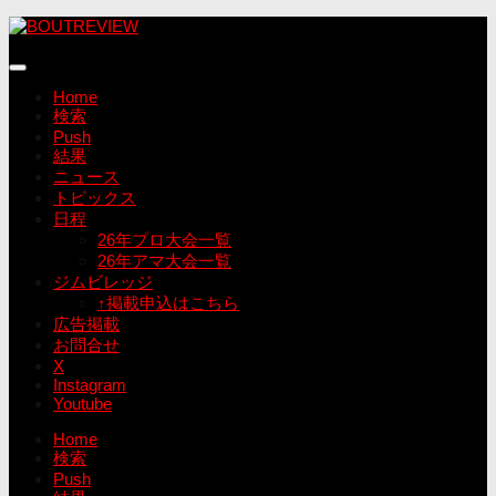
コ
ン
テ
ン
Home
ツ
検索
へ
Push
ス
結果
キ
ニュース
ッ
トピックス
プ
日程
26年プロ大会一覧
26年アマ大会一覧
ジムビレッジ
↑掲載申込はこちら
広告掲載
お問合せ
X
Instagram
Youtube
Home
検索
Push