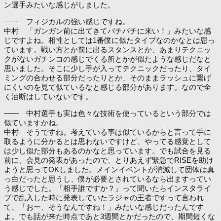
ン選手みたいな感じがしました。
―― フィジカルの強い感じですね。
中村 「ガンガン前に出てきてバチバチに来い！」みたいな感
じですよね。相性としては1番僕に似たタイプなのかなとは思っ
ています。戦い方とか前に出るスタンスとか、あまりテクニッ
クがないガチンコの感じでくる所とかが似たような感じだなと
思いました。そこに少し手が入ってテクニックだったり、タイ
ミングの合わせる部分だったりとか、そのままラッシュに繋げ
にくいのを見て似ているなと感じる部分があります。なので全
く油断はしていないです。
―― 中村選手も実は色々な技術を使っているという部分では
似ていますかね。
中村 そうですね。考えている事は似ているからと言って手に
取るように分かるとは思わないですけど、やってる感覚として
は少し似た部分もあるのかなと思っています。でも試合を見る
前に、会見の発表があったので、とりあえず緊急でRISEを助け
ようと思ってOKしました。メインイベントが消滅して団体は真
っ白だったと思うし、僕が必要とされているなら出ますってい
う感じでした。「相手誰ですか？」って聞いたらインスタライ
ブで乱入した時に発表していたラジャの王者ですって言われ
て、「おー、そうなんですね！」みたいな感じだったんです
よ。でも話が来た時点であと3週間とかだったので、期間短くな