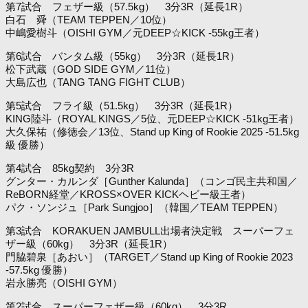
第7試合 フェザー級（57.5kg） 3分3R（延長1R）
白石 舜（TEAM TEPPEN／10位）
中嶋愛樹斗（OISHI GYM／元DEEP☆KICK -55kg王者）
第6試合 バンタム級（55kg） 3分3R（延長1R）
松下武蔵（GOD SIDE GYM／11位）
大島広也（TANG TANG FIGHT CLUB）
第5試合 フライ級（51.5kg） 3分3R（延長1R）
KING陸斗（ROYAL KINGS／5位、元DEEP☆KICK -51kg王者）
大久保祐（修徳会／13位、Stand up King of Rookie 2025 -51.5kg
級 優勝）
第4試合 85kg契約 3分3R
グンター・カルンダ［Gunther Kalunda］（コンゴ民主共和国／
ReBORN経堂／KROSS×OVER KICKヘビー級王者）
パク・ソンジュ［Park Sungjoo］（韓国／TEAM TEPPEN）
第3試合 KORAKUEN JAMBULL出場者決定戦 スーパーフェ
ザー級（60kg） 3分3R（延長1R）
門脇碧泉［あおい］（TARGET／Stand up King of Rookie 2023
-57.5kg 優勝）
岩永勝亮（OISHI GYM）
第2試合 スーパーフェザー級（60kg） 3分3R