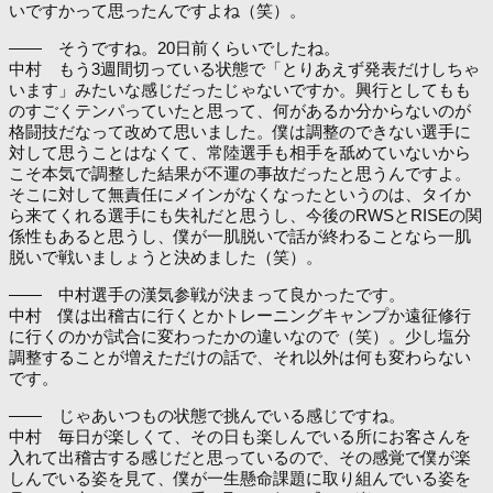
いですかって思ったんですよね（笑）。
―― そうですね。20日前くらいでしたね。
中村 もう3週間切っている状態で「とりあえず発表だけしちゃ
います」みたいな感じだったじゃないですか。興行としてもも
のすごくテンパっていたと思って、何があるか分からないのが
格闘技だなって改めて思いました。僕は調整のできない選手に
対して思うことはなくて、常陸選手も相手を舐めていないから
こそ本気で調整した結果が不運の事故だったと思うんですよ。
そこに対して無責任にメインがなくなったというのは、タイか
ら来てくれる選手にも失礼だと思うし、今後のRWSとRISEの関
係性もあると思うし、僕が一肌脱いで話が終わることなら一肌
脱いで戦いましょうと決めました（笑）。
―― 中村選手の漢気参戦が決まって良かったです。
中村 僕は出稽古に行くとかトレーニングキャンプか遠征修行
に行くのかが試合に変わったかの違いなので（笑）。少し塩分
調整することが増えただけの話で、それ以外は何も変わらない
です。
―― じゃあいつもの状態で挑んでいる感じですね。
中村 毎日が楽しくて、その日も楽しんでいる所にお客さんを
入れて出稽古する感じだと思っているので、その感覚で僕が楽
しんでいる姿を見て、僕が一生懸命課題に取り組んでいる姿を