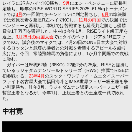
レイラに3R左ハイでKO勝ち。
9月
にエン・ペンジェーに延長判
定勝ち。昨年のRISE WORLD SERIES 2025 -61.5kgトーナメン
トでは
3月
の一回戦でチャンヒョンに判定勝ちし、
6月
の準決勝
では笠原友希を延長R左ハイでKOし、
11月の両国
での決勝では
ペンジェーと再戦し、本戦では苦戦するも延長判定勝ちし優勝
賞金1千万円を獲得した。中村は今年1月、RISEライト級王座を
返上。
3月28日の両国大会
ではタイのペットエジアを1R左フッ
クでKO。試合後のマイクでは、4月29日のONE日本大会で対戦
するロッタンと武尊の勝者との対戦を希望するアピールを繰り
広げた。今回、常陸飛雄馬の負傷により、1か月半間隔での次戦
に臨む。
ガイパーは86戦62勝（38KO）22敗2分の25歳。RISEと提携し
ているラジャダムナンワールドシリーズ（RWS）推薦でRISEに
初参戦する。
23年4月
のスック・ワンチャイ・ムエタイスーパー
ファイト名古屋大会で福田海斗とIMSA世界フェザー級王座を争
い判定勝ち。昨年9月、ラジャダムナン認定スーパーフェザー級
暫定王者となるが、今年1月、正規王者との王座統一戦で敗れ
た。
中村寛