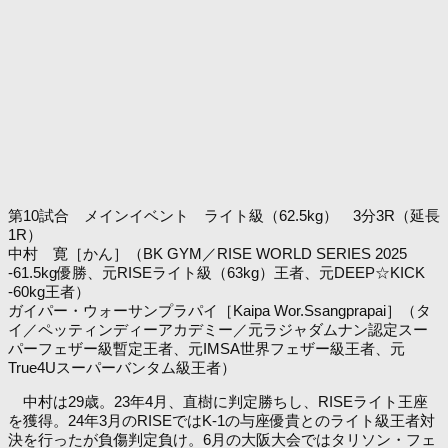
第10試合 メインイベント ライト級（62.5kg） 3分3R（延長
1R）
中村 寛［かん］（BK GYM／RISE WORLD SERIES 2025
-61.5kg優勝、元RISEライト級（63kg）王者、元DEEP☆KICK
-60kg王者）
ガイパー・ウォーサンプラパイ［Kaipa Wor.Ssangprapai］（タ
イ／ペッティンディーアカデミー／元ラジャダムナン認定スー
パーフェザー級暫定王者、元IMSA世界フェザー級王者、元
True4Uスーパーバンタム級王者）
中村は29歳。23年4月、直樹に判定勝ちし、RISEライト王座
を獲得。24年3月のRISEではK-1の与座優貴とのライト級王者対
決を行ったが負傷判定負け。6月の大阪大会ではタリソン・フェ