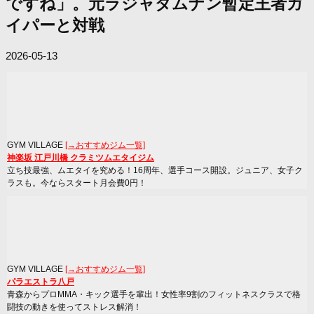
ですね」。元ラジャダムナン暫定王者ガ
イパーと対戦
2026-05-13
GYM VILLAGE
[→おすすめジム一覧]
神楽坂 江戸川橋 クラミツムエタイジム
立ち技最強、ムエタイを究める！16周年、選手コース開設。ジュニア、女子ク
ラスも。今ならスタート月会費0円！
GYM VILLAGE
[→おすすめジム一覧]
パラエストラ八戸
青森からプロMMA・キック選手を輩出！女性率9割のフィットネスクラスで格
闘技の動きを使ってストレス解消！