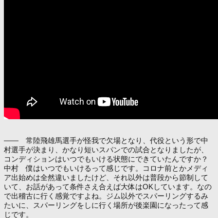
―― 常陸飛雄馬選手が怪我で欠場となり、代役という形で中
村選手が決まり、かなり短いスパンでの試合となりましたが、
コンディションはいつでもいける状態にできていたんですか？
中村 僕はいつでもいけるって感じです。コロナ前とかメディ
ア出始めは全然違いましたけど、それ以外は普段から節制して
いて、お話があって条件さえ合えば大体はOKしています。なの
で出稽古に行く感覚ですよね。ジム以外でスパーリングするみ
たいに、スパーリングをしに行く場所が後楽園になったって感
じです。