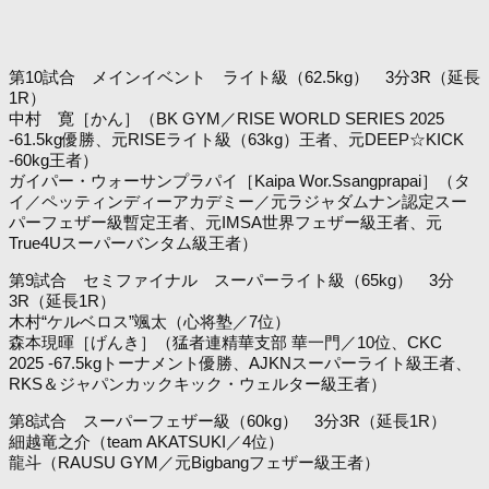
第10試合 メインイベント ライト級（62.5kg） 3分3R（延長
1R）
中村 寛［かん］（BK GYM／RISE WORLD SERIES 2025
-61.5kg優勝、元RISEライト級（63kg）王者、元DEEP☆KICK
-60kg王者）
ガイパー・ウォーサンプラパイ［Kaipa Wor.Ssangprapai］（タ
イ／ペッティンディーアカデミー／元ラジャダムナン認定スー
パーフェザー級暫定王者、元IMSA世界フェザー級王者、元
True4Uスーパーバンタム級王者）
第9試合 セミファイナル スーパーライト級（65kg） 3分
3R（延長1R）
木村“ケルベロス”颯太（心将塾／7位）
森本現暉［げんき］（猛者連精華支部 華一門／10位、CKC
2025 -67.5kgトーナメント優勝、AJKNスーパーライト級王者、
RKS＆ジャパンカックキック・ウェルター級王者）
第8試合 スーパーフェザー級（60kg） 3分3R（延長1R）
細越竜之介（team AKATSUKI／4位）
龍斗（RAUSU GYM／元Bigbangフェザー級王者）