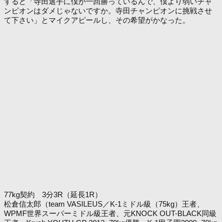
すると「寺田選手に僕が一回勝っているんで、僕より弱いチャ
ンピオンはダメじゃないですか。寺田チャンピオンに挑戦させ
て下さい」とマイクアピールし、その希望がかなった。
77kg契約 3分3R（延長1R）
松倉信太郎（team VASILEUS／K-1ミドル級（75kg）王者、
WPMF世界スーパーミドル級王者、元KNOCK OUT-BLACK同級