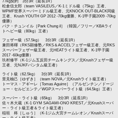
77kg契約 3分3R（延長1R）
松倉信太郎（team VASILEUS／K-1ミドル級（75kg）王者、
WPMF世界スーパーミドル級王者、元KNOCK OUT-BLACK同級
王者、Krush YOUTH GP 2012 -70kg優勝、K-1甲子園2009 -70kg
優勝）
パク・チュンイル［Park Chung il］（韓国／フリー／KBAライ
トヘビー級（80kg）王者）
フェザー級（57.5kg） 3分3R（延長1R）
兼田将暉（RKS顕修塾／RKS＆ACCELフェザー級王者、元RKS
スーパーフェザー級王者、元HEATライト級王者、K-1甲子園
2017 -60kg優勝）
玖村修平（K-1ジム五反田チームキングス／元Krushフェザー級
王者、元NJKFバンタム級王者）
ライト級（62.5kg） 3分3R（延長1R）
里見柚己［ゆずき］（team NOVA／元Krushライト級王者）
トーマス・アギーレ［Tomas Aguirre］（アルゼンチン／ドージ
ョー・セルピエンテ／WGPスーパーライト級（64.5kg）王者）
スーパー・ライト級（65kg） 3分3R（延長1R）
佐々木大蔵（K-1 GYM SAGAMI-ONO KREST／元Krushスーパ
ー・ライト級王者＆ライト級王者）
稲垣 柊［しゅう］（K-1ジム大宮チームレオン／Krushスーパ
ー・ライト級王者）