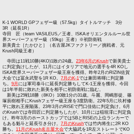
K-1 WORLD GPフェザー級（57.5kg）タイトルマッチ 3分
3R（延長1R）
寺田 匠（team VASILEUS／王者、ISKAオリエンタルルール世
界スーパーフェザー級（59kg）王者）※初防衛戦
新美貴士［たかひと］（名古屋JKファクトリー／挑戦者、元
Krush同級王者）
寺田は11戦10勝(4KO)1敗の24歳。
23年6月のKrush
で新美貴士
に判定負けしたが、11月にはイタリアで地元の選手を4R KOし
ISKA世界スーパーフェザー級王座を獲得。昨年2月のRIZIN佐賀
大会では冨永武聖を1R KO。
7月のK-1
では兼田将暉に判定勝
ち。
9月
には軍司泰斗に延長判定勝ちしてK-1王座を獲得。今回
は1年半前に敗れた新美を相手に初防衛戦に臨む。
新美は29戦18勝（8KO）10敗1分の31歳。斗麗、岡嶋形徒、篠
塚辰樹相手にKrushフェザー級王座を3度防衛。22年5月に玖村修
平に敗れ王座陥落。23年3月のRISEで門口佳佑に判定負け。6月
のKrushでは寺田匠に判定勝ちしたが、10月には稲垣澪に判定負
け。昨年3月のホーストカップではSBとRISEの上位ランカーで
もある魁斗と延長引き分け。
7月のKrush
では竹内将生に2R KO
勝ち。
11月のKrush名古屋大会
で大脇武を1R左ストレートでKO