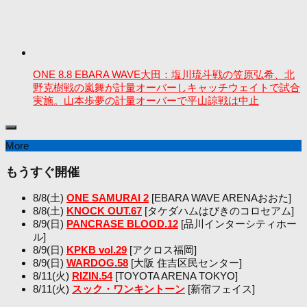
ONE 8.8 EBARA WAVE大田：塩川琉斗戦の笠原弘希、北
野克樹戦の嵐舞が計量オーバーしキャッチウェイトで試合
実施。山本歩夢の計量オーバーで平山諒戦は中止
More
もうすぐ開催
8/8(土)
ONE SAMURAI 2
[EBARA WAVE ARENAおおた]
8/8(土)
KNOCK OUT.67
[タケダハムはびきのコロセアム]
8/9(日)
PANCRASE BLOOD.12
[品川インターシティホー
ル]
8/9(日)
KPKB vol.29
[アクロス福岡]
8/9(日)
WARDOG.58
[大阪 住吉区民センター]
8/11(火)
RIZIN.54
[TOYOTA ARENA TOKYO]
8/11(火)
スック・ワンキントーン
[新宿フェイス]