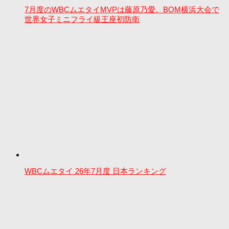
7月度のWBCムエタイMVPは藤原乃愛。BOM横浜大会で
世界女子ミニフライ級王座初防衛
WBCムエタイ 26年7月度 日本ランキング