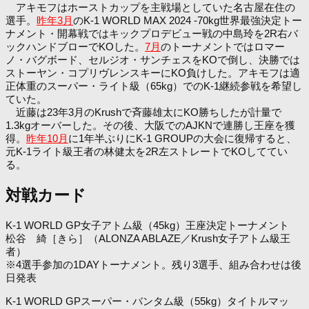
アキモフはホーストカップを主戦場としていた名古屋在住の
選手。
昨年3月
のK-1 WORLD MAX 2024 -70kg世界最強決定トー
ナメント・開幕戦ではキックプロデビュー戦の中島玲を2R右バ
ックハンドブローでKOした。
7月
のトーナメントではロマー
ノ・バグボード、セルジオ・サンチェスをKOで倒し、決勝では
ストーヤン・コプリヴレンスキーにKO負けした。アキモフは適
正体重のスーパー・ライト級（65kg）でのK-1継続参戦を希望し
ていた。
近藤は23年3月のKrushで斉藤雄太にKO勝ちしたが計量で
1.3kgオーバーした。その後、大阪でのAJKNで連勝し王座を獲
得。
昨年10月
に1年半ぶりにK-1 GROUPの大会に復帰すると、
元K-1ライト級王者の林健太を2R左ストレートでKOしててい
る。
対戦カード
K-1 WORLD GP女子アトム級（45kg）王座決定トーナメント
松谷 綺［きら］（ALONZA ABLAZE／Krush女子アトム級王
者）
※4選手参加の1DAYトーナメント。残り3選手、組み合わせは後
日発表
K-1 WORLD GPスーパー・バンタム級（55kg）タイトルマッ