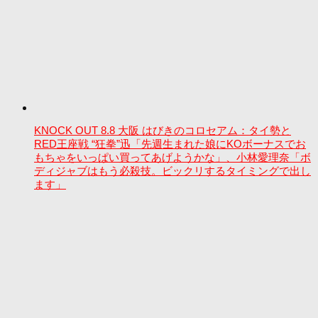
KNOCK OUT 8.8 大阪 はびきのコロセアム：タイ勢と
RED王座戦 “狂拳”迅「先週生まれた娘にKOボーナスでお
もちゃをいっぱい買ってあげようかな」、小林愛理奈「ボ
ディジャブはもう必殺技。ビックリするタイミングで出し
ます」