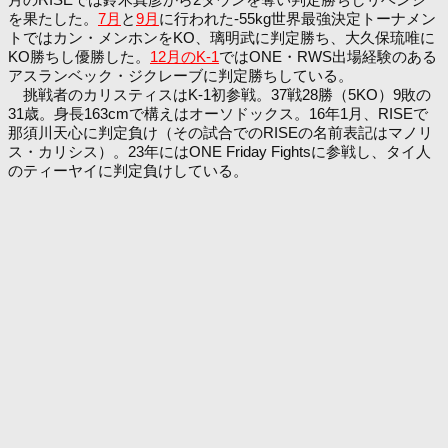
を果たした。
7月
と
9月
に行われた-55kg世界最強決定トーナメン
トではカン・メンホンをKO、璃明武に判定勝ち、大久保琉唯に
KO勝ちし優勝した。
12月のK-1
ではONE・RWS出場経験のある
アスランベック・ジクレーブに判定勝ちしている。
挑戦者のカリスティスはK-1初参戦。37戦28勝（5KO）9敗の
31歳。身長163cmで構えはオーソドックス。16年1月、RISEで
那須川天心に判定負け（その試合でのRISEの名前表記はマノリ
ス・カリシス）。23年にはONE Friday Fightsに参戦し、タイ人
のティーヤイに判定負けしている。