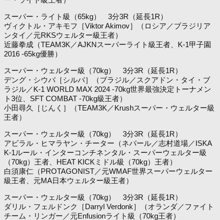
スーパー・ライト級（65kg） 3分3R（延長1R）
ヴィクトル・アキモフ［Viktor Akimov］（ロシア／ブラジリア
ンタイ／元RKSウェルター級王者）
近藤拳成（TEAM3K／AJKNスーパーライト級王者、K-1甲子園
2016 -65kg優勝）
スーパー・ウェルター級（70kg） 3分3R（延長1R）
デング・シウバ［シルバ］（ブラジル／スクアドン・タイ・ブ
ラジル／K-1 WORLD MAX 2024 -70kg世界最強決定トーナメン
ト3位、SFT COMBAT -70kg級王者）
小田尋久［じんく］（TEAM3K／Krushスーパー・ウェルター級
王者）
スーパー・ウェルター級（70kg） 3分3R（延長1R）
アビラル・ヒマラヤン・チーター（ネパール／志村道場／ISKA
K-1ルール・インターコンチネンタル・スーパーウェルター級
（70kg）王者、HEAT KICKミドル級（70kg）王者）
白須康仁（PROTAGONIST／元WMAF世界スーパーウェルター
級王者、元MA日本ウェルター級王者）
スーパー・ウェルター級（70kg） 3分3R（延長1R）
ダリル・フェルドンク［Darryl Verdonk］（オランダ／ファイト
チーム・リンガー／元Enfusionライト級（70kg王者）