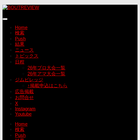
コ
ン
テ
ン
Home
ツ
検索
へ
Push
ス
結果
キ
ニュース
ッ
トピックス
プ
日程
26年プロ大会一覧
26年アマ大会一覧
ジムビレッジ
↑掲載申込はこちら
広告掲載
お問合せ
X
Instagram
Youtube
Home
検索
Push