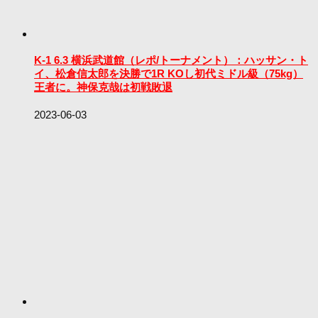
K-1 6.3 横浜武道館（レポ/トーナメント）：ハッサン・ト
イ、松倉信太郎を決勝で1R KOし初代ミドル級（75kg）
王者に。神保克哉は初戦敗退
2023-06-03