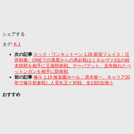
シェアする
タグ:
K-1
次の記事
スック・ワンキントーン 1.26 新宿フェイス：辻
井和奏、ONEでの黒星からの再起戦はミネルヴァ1位の鈴
木咲耶を相手に王座防衛戦。テーパプット、去年敗れたペ
ットンガンを相手に防衛戦
前の記事
修斗 1.19 後楽園ホール：清水俊一、キャリア20
年で修斗初参戦し人見礼王と対戦。全13試合揃う
おすすめ