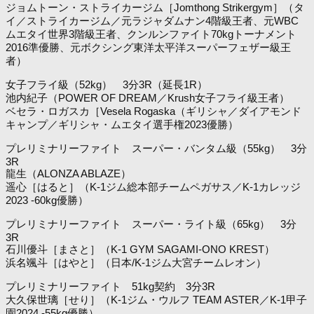
ジョムトーン・ストライカージム［Jomthong Strikergym］（タ
イ／ストライカージム／元ラジャダムナン4階級王者、元WBC
ムエタイ世界3階級王者、クンルンファイト70kgトーナメント
2016準優勝、元ボクシング東洋太平洋スーパーフェザー級王
者）
女子フライ級（52kg） 3分3R（延長1R）
池内紀子（POWER OF DREAM／Krush女子フライ級王者）
ベセラ・ロガスカ［Vesela Rogaska（ギリシャ／ダイアモンド
キャンプ／ギリシャ・ムエタイ選手権2023優勝）
プレリミナリーファイト スーパー・バンタム級（55kg） 3分
3R
龍生（ALONZA ABLAZE）
遥心［はると］（K-1ジム総本部チームペガサス／K-1カレッジ
2023 -60kg優勝）
プレリミナリーファイト スーパー・ライト級（65kg） 3分
3R
石川優斗［まさと］（K-1 GYM SAGAMI-ONO KREST）
浜名颯斗［はやと］（日本/K-1ジム大宮チームレオン）
プレリミナリーファイト 51kg契約 3分3R
大久保世璃［せり］（K-1ジム・ウルフ TEAM ASTER／K-1甲子
園2024 -55kg優勝）