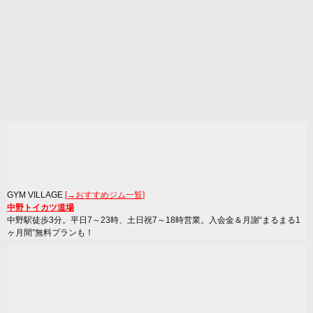
GYM VILLAGE
[→おすすめジム一覧]
中野トイカツ道場
中野駅徒歩3分。平日7～23時、土日祝7～18時営業。入会金＆月謝“まるまる1
ヶ月間”無料プランも！