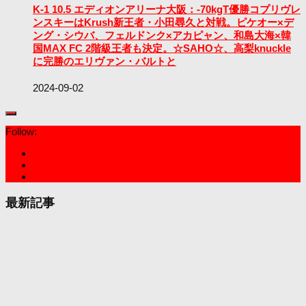
K-1 10.5 エディオンアリーナ大阪：-70kgT優勝コプリヴレ
ンスキーはKrush新王者・小田尋久と対戦。ピケオー×デ
ング・シウバ、フェルドンク×アカピャン、和島大海×韓
国MAX FC 2階級王者も決定。☆SAHO☆、高梨knuckle
に完勝のエリヴァン・バルトと
2024-09-02
Follow:
最新記事