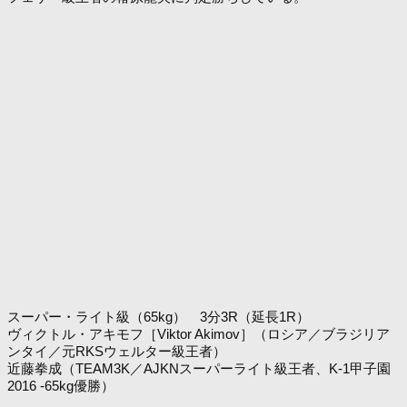
スーパー・ライト級（65kg） 3分3R（延長1R）
ヴィクトル・アキモフ［Viktor Akimov］（ロシア／ブラジリア
ンタイ／元RKSウェルター級王者）
近藤拳成（TEAM3K／AJKNスーパーライト級王者、K-1甲子園
2016 -65kg優勝）