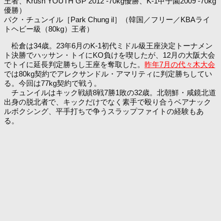
王者、Krush YOUTH GP 2012 -70kg優勝、K-1甲子園2009 -70kg
優勝）
パク・チュンイル［Park Chung il］（韓国／フリー／KBAライ
トヘビー級（80kg）王者）
松倉は34歳。23年6月のK-1初代ミドル級王座決定トーナメン
ト決勝でハッサン・トイにKO負けを喫したが、12月の大阪大会
でトイに延長判定勝ちし王座を奪取した。
昨年7月の代々木大会
では80kg契約でアレクサンドル・アマリティに判定勝ちしてい
る。今回は77kg契約で戦う。
チュンイルはキック戦績8戦7勝1敗の32歳。北朝鮮・咸鏡北道
出身の脱北者で、キックだけでなく素手で殴り合うベアナック
ルボクシング、平手打ちで争うスラップファイトの経験もあ
る。