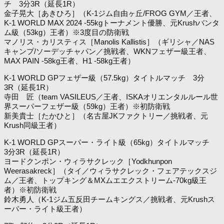
チ 3分3R（延長1R）
金子晃大［あきひろ］（K-1ジム自由ヶ丘/FROG GYM／王者、
K-1 WORLD MAX 2024 -55kgトーナメント優勝、元Krushバンタ
ム級（53kg）王者）※3度目の防衛戦
マノリス・カリスティス［Manolis Kallistis］（ギリシャ／NAS
キャンプ/ソーデッチャパン／挑戦者、WKNフェザー級王者、
MAX PAIN -58kg王者、H1 -58kg王者）
K-1 WORLD GPフェザー級（57.5kg）タイトルマッチ 3分
3R（延長1R）
寺田 匠（team VASILEUS／王者、ISKAオリエンタルルール世
界スーパーフェザー級（59kg）王者）※初防衛戦
新美貴士［たかひと］（名古屋JKファクトリー／挑戦者、元
Krush同級王者）
K-1 WORLD GPスーパー・ライト級（65kg）タイトルマッチ
3分3R（延長1R）
ヨードクンポン・ウィラサクレック［Yodkhunpon
Weerasakreck］（タイ／ウィラサクレック・フェアテックスジ
ム／王者、トップキング＆MXムエエクストリーム-70kg級王
者）※初防衛戦
鈴木勇人（K-1ジム五反田チームキングス／挑戦者、元Krushス
ーパー・ライト級王者）