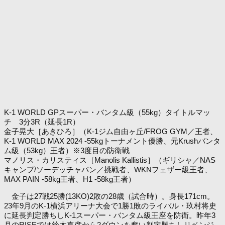
K-1 WORLD GPスーパー・バンタム級（55kg）タイトルマッ
チ 3分3R（延長1R）
金子晃大［あきひろ］（K-1ジム自由ヶ丘/FROG GYM／王者、
K-1 WORLD MAX 2024 -55kgトーナメント優勝、元Krushバンタ
ム級（53kg）王者）※3度目の防衛戦
マノリス・カリスティス［Manolis Kallistis］（ギリシャ／NAS
キャンプ/ソーデッチャパン／挑戦者、WKNフェザー級王者、
MAX PAIN -58kg王者、H1 -58kg王者）
金子は27戦25勝(13KO)2敗の28歳（試合時）。身長171cm。
23年9月のK-1横浜アリーナ大会で1勝1敗のライバル・玖村将史
に延長判定勝ちしK-1スーパー・バンタム級王座を防衛。昨年3
月のRISEでは鈴木真彦から2ダウンを奪い判定勝ちしリベンジ