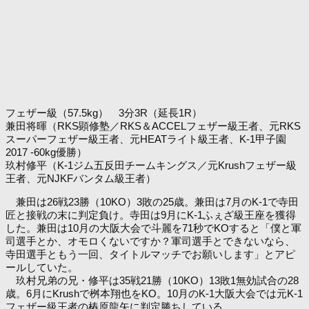
フェザー級（57.5kg） 3分3R（延長1R）
兼田将暉（RKS顕修塾／RKS＆ACCELフェザー級王者、元RKS
スーパーフェザー級王者、元HEATライト級王者、K-1甲子園
2017 -60kg優勝）
玖村修平（K-1ジム五反田チームキングス／元Krushフェザー級
王者、元NJKFバンタム級王者）
兼田は26戦23勝（10KO）3敗の25歳。兼田は7月のK-1で寺田
匠と接戦の末に判定負け。寺田は9月にK-1ふぇざ級王座を獲得
した。兼田は10月の大阪大会で斗麗を71秒でKOすると「僕と軍
司選手とか、オモロくないですか？軍司選手とできないなら、
寺田選手ともう一回、タイトルマッチでお願いします」とアピ
ールしていた。
玖村兄弟の兄・修平は35戦21勝（10KO）13敗1無効試合の28
歳。6月にKrushで桝本翔也をKO。10月のK-1大阪大会では元K-1
フェザー級王者の椿原龍矢に判定勝ちしている。