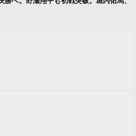
との準決勝へ。野瀬翔平も初戦突破。堀内佑馬、