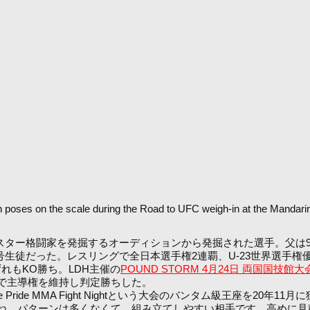
 on the scale during the Road to UFC weigh-in at the Mandarin O
のスター格闘家を発掘するオーディションから発掘された選手。父は
第1号生徒だった。レスリングで全日本選手権2連覇、U-23世界選
れもKO勝ち。LDH主催の
POUND STORM 4月24日 両国国技館大
で主導権を維持し判定勝ちした。
ride MMA Fight Nightという大会のバンタム級王座を20
ね。パターンは多くなくて、組み立てしやすい相手です。高めに見