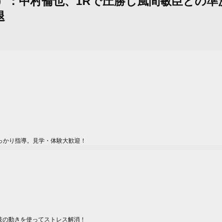
ール（レポ）：中村倫也、1Rで圧勝し風間敏臣
退
っかり指導。見学・体験大歓迎！
技の動きを使ってストレス解消！