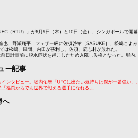
UFC（RTU）」が6月9日（木）と10日（金）、シンガポールで開
也、野瀬翔平、フェザー級に佐須啓祐［SASUKE］、松嶋こよ
では松嶋、風間、内田が勝利し、佐須、鹿志村が敗れた。
前日計量前に脱水症状を起こしたため入院し失格となった。堀内
ュー記事
出場選手紹介＆インタビュー。堀内佑馬「UFCに出たい気持ちは僕が一番
平「福岡からでも世界で戦える選手になれる」
勝へ
）