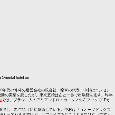
riental hotel on
90年代の修斗の運営会社の親会社・龍車の代表。中村はエンセン
手権優勝の実績を残したが、東京五輪はあと一歩で出場権を逃す。昨年
会
では、ブラジル人のアリアンドロ・カエタノの左フックで1Rか
年11月に獲得し、21年11月に初防衛している。中村は「（オーソドックス
積もって行きますけど、サプライズを起こされる気はないです」