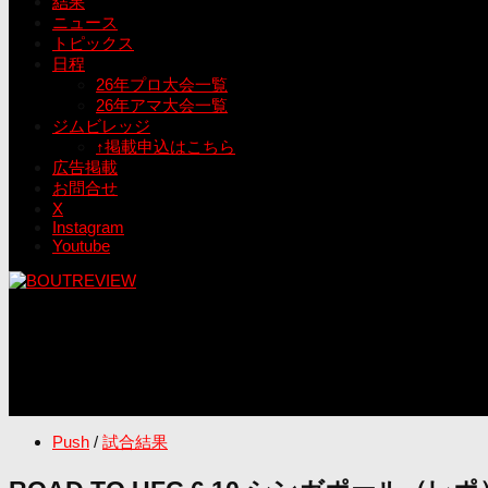
結果
ニュース
トピックス
日程
26年プロ大会一覧
26年アマ大会一覧
ジムビレッジ
↑掲載申込はこちら
広告掲載
お問合せ
X
Instagram
Youtube
Push
/
試合結果