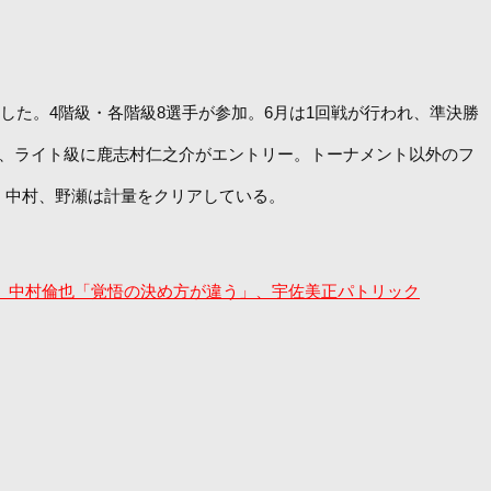
幕した。4階級・各階級8選手が参加。6月は1回戦が行われ、準決勝
み、ライト級に鹿志村仁之介がエントリー。トーナメント以外のフ
、中村、野瀬は計量をクリアしている。
強い」、中村倫也「覚悟の決め方が違う」、宇佐美正パトリック