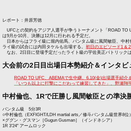
レポート：井原芳徳
UFCとの契約をアジア人選手が争うトーナメント「ROAD TO 
は9月か10月、決勝は12月に行われる予定だ。
日本からはフライ級に堀内佑馬、バンタム級に風間敏臣、中村倫
ライ級の試合には内田タケルも出場する。
初日のエピソード1 & 2
なお、2日目に登場予定だったライト級の宇佐美正パトリックは
大会前の2日目出場日本勢紹介＆インタビ
ROAD TO UFC、ABEMAで生中継。6.10(金)
「いつも以上に打撃にこだわって練習してきた」、野瀬翔
中村倫也、1Rで圧勝し風間敏臣との準決
バンタム級 5分3R
○中村倫也（EXFIGHT/LDH martial arts／修斗バンタム級世界8位
×ググン・グスマン［Gugun Gusman］（インドネシア）
1R 3’24” アームロック