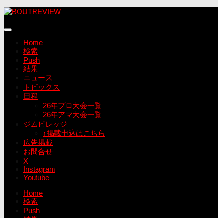
コ
ン
テ
ン
Home
ツ
検索
へ
Push
ス
結果
キ
ニュース
ッ
トピックス
プ
日程
26年プロ大会一覧
26年アマ大会一覧
ジムビレッジ
↑掲載申込はこちら
広告掲載
お問合せ
X
Instagram
Youtube
Home
検索
Push