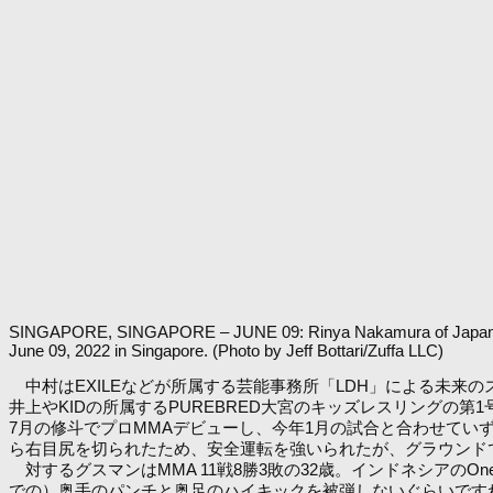
SINGAPORE, SINGAPORE – JUNE 09: Rinya Nakamura of Japan poses
June 09, 2022 in Singapore. (Photo by Jeff Bottari/Zuffa LLC)
中村はEXILEなどが所属する芸能事務所「LDH」による未来
井上やKIDの所属するPUREBRED大宮のキッズレスリングの
7月の修斗でプロMMAデビューし、今年1月の試合と合わせていず
ら右目尻を切られたため、安全運転を強いられたが、グラウンド
対するグスマンはMMA 11戦8勝3敗の32歳。インドネシアのOne P
での）奥手のパンチと奥足のハイキックを被弾しないぐらいです