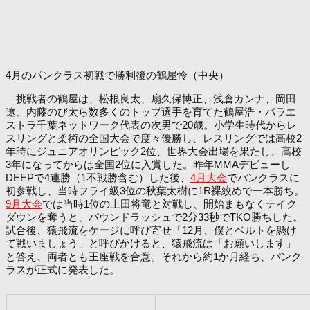
4月のパンクラス初戦で勝利後の鶴屋怜（中央）
挑戦者の鶴屋は、松根良太、扇久保博正、浅倉カンナ、岡田
遼、内藤のび太ら数多くのトップ選手を育てた鶴屋浩・パラエ
ストラ千葉ネットワーク代表の次男で20歳。小学生時代からレ
スリングと柔術の全国大会で度々優勝し、レスリングでは高校2
年時にジュニアオリンピック2位、世界大会出場を果たし、高校
3年になってからは全国2位に入賞した。昨年MMAデビューし
DEEPで4連勝（1不戦勝含む）した後、
4月大会
でパンクラスに
初参戦し、当時フライ級3位の秋葉太樹に1R裸絞めで一本勝ち。
9月大会
では当時1位の上田将竜と対戦し、開始まもなくテイク
ダウンを奪うと、パウンドラッシュで2分33秒でTKO勝ちした。
試合後、猿飛流をケージに呼び寄せ「12月、僕とベルトを懸け
て戦いましょう」と呼びかけると、猿飛流は「お願いします」
と答え、両者とも王座戦を合意。それから約1か月経ち、パンク
ラスが正式に発表した。