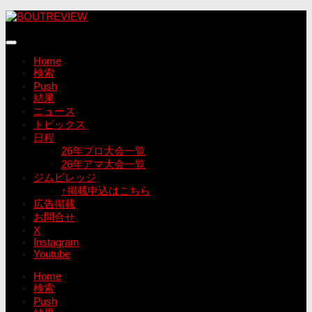
コ
ン
テ
ン
Home
ツ
検索
へ
Push
ス
結果
キ
ニュース
ッ
トピックス
プ
日程
26年プロ大会一覧
26年アマ大会一覧
ジムビレッジ
↑掲載申込はこちら
広告掲載
お問合せ
X
Instagram
Youtube
Home
検索
Push