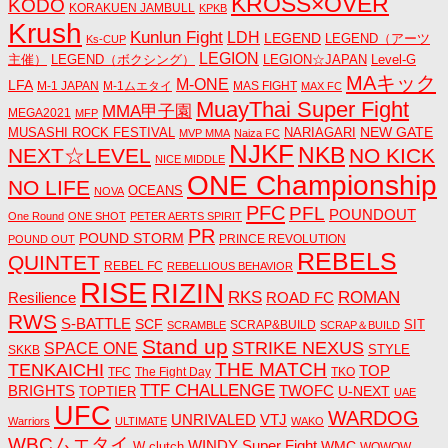
KROSS×OVER
KODO
KORAKUEN JAMBULL
KPKB
Krush
Kunlun Fight
LDH
LEGEND
LEGEND（アーツ
Ks-CUP
LEGION
主催）
LEGEND（ボクシング）
LEGION☆JAPAN
Level-G
MAキック
M-ONE
LFA
M-1 JAPAN
M-1ムエタイ
MAS FIGHT
MAX FC
MuayThai Super Fight
MMA甲子園
MEGA2021
MFP
NEW GATE
MUSASHI ROCK FESTIVAL
NARIAGARI
MVP MMA
Naiza FC
NJKF
NKB
NEXT☆LEVEL
NO KICK
NICE MIDDLE
ONE Championship
NO LIFE
OCEANS
NOVA
PFC
PFL
POUNDOUT
One Round
ONE SHOT
PETER AERTS SPIRIT
PR
POUND STORM
PRINCE REVOLUTION
POUND OUT
REBELS
QUINTET
REBEL FC
REBELLIOUS BEHAVIOR
RISE
RIZIN
RKS
ROMAN
ROAD FC
Resilience
RWS
S-BATTLE
SCF
SIT
SCRAP&BUILD
SCRAMBLE
SCRAP＆BUILD
Stand up
STRIKE NEXUS
SPACE ONE
STYLE
SKKB
THE MATCH
TENKAICHI
TOP
TFC
The Fight Day
TKO
TTF CHALLENGE
BRIGHTS
TWOFC
U-NEXT
TOPTIER
UAE
UFC
WARDOG
UNRIVALED
VTJ
Warriors
ULTIMATE
WAKO
WBCムエタイ
WINDY Super Fight
WMC
W clutch
WOWOW