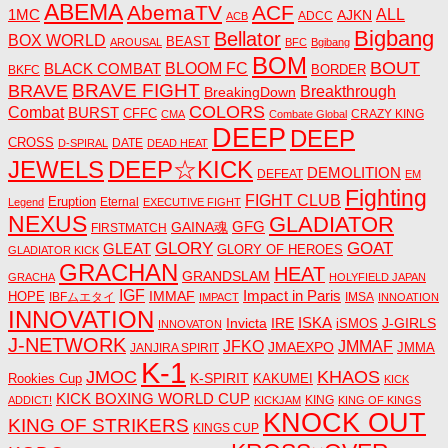
ABEMA
AbemaTV
ACF
1MC
ALL
AJKN
ADCC
ACB
Bigbang
Bellator
BOX WORLD
BEAST
AROUSAL
BFC
Bgibang
BOM
BOUT
BLACK COMBAT
BLOOM FC
BORDER
BKFC
BRAVE FIGHT
BRAVE
Breakthrough
BreakingDown
COLORS
Combat
BURST
CFFC
CRAZY KING
CMA
Combate Global
DEEP
DEEP
CROSS
DATE
D-SPIRAL
DEAD HEAT
JEWELS
DEEP☆KICK
DEMOLITION
DEFEAT
EM
Fighting
FIGHT CLUB
Eruption
Eternal
Legend
EXECUTIVE FIGHT
NEXUS
GLADIATOR
GAINA魂
GFG
FIRSTMATCH
GLORY
GOAT
GLEAT
GLORY OF HEROES
GLADIATOR KICK
GRACHAN
HEAT
GRANDSLAM
GRACHA
HOLYFIELD JAPAN
IGF
Impact in Paris
IMMAF
HOPE
IBFムエタイ
IMSA
IMPACT
INNOATION
INNOVATION
ISKA
Invicta
IRE
J-GIRLS
iSMOS
INNOVATON
J-NETWORK
JMMAF
JFKO
JMAEXPO
JANJIRA SPIRIT
JMMA
K-1
JMOC
KHAOS
K-SPIRIT
Rookies Cup
KAKUMEI
KICK
KICK BOXING WORLD CUP
KING
ADDICT!
KICKJAM
KING OF KINGS
KNOCK OUT
KING OF STRIKERS
KINGS CUP