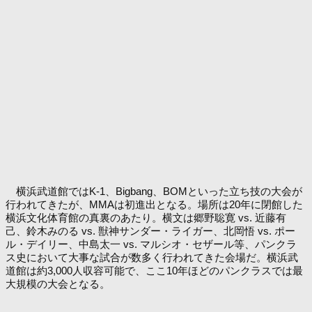
横浜武道館ではK-1、Bigbang、BOMといった立ち技の大会が
行われてきたが、MMAは初進出となる。場所は20年に閉館した
横浜文化体育館の真裏のあたり。横文は郷野聡寛 vs. 近藤有
己、鈴木みのる vs. 獣神サンダー・ライガー、北岡悟 vs. ポー
ル・デイリー、中島太一 vs. マルシオ・セザール等、パンクラ
ス史において大事な試合が数多く行われてきた会場だ。横浜武
道館は約3,000人収容可能で、ここ10年ほどのパンクラスでは最
大規模の大会となる。