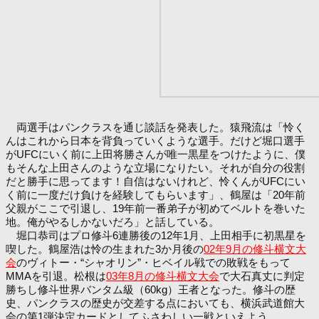
両選手はパンクラスを通じ談話を発表した。猿飛流は「怜く
んはこれから日本を背負っていくような選手。だけど堀口選手
がUFCにいく前に上田将勝さんが唯一黒星をつけたように、僕
もそんな上田さんのような立場になりたい。それが自分の役割
だと勝手に思ってます！自信はないけれど、怜くんがUFCにい
く前に一度だけ負けを経験してもらいます」、鶴屋は「20年前
父親がここで引退し、19年前一番弟子が初めてベルトを巻いた
地。俺がやるしかないだろ」と話している。
堀口恭司はプロ修斗6連勝後の12年1月、上田相手に初黒星を
喫した。鶴屋浩は怜の生まれた3か月後の
02年9月の修斗横文大
会
のヴィトー・“シャオリン”・ヒベイル戦での敗戦をもって
MMAを引退。松根は
03年8月の修斗横文大会
で大石真丈に判定
勝ちし修斗世界バンタム級（60kg）王者となった。修斗の歴
史、パンクラスの歴史が交差する点においても、横浜武道館大
会の第1弾決定カードとしてふさわしい一戦といえよう。