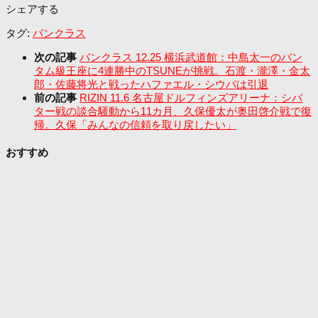
シェアする
タグ:
パンクラス
次の記事
パンクラス 12.25 横浜武道館：中島太一のバン
タム級王座に4連勝中のTSUNEが挑戦。石渡・瀧澤・金太
郎・佐藤将光と戦ったハファエル・シウバは引退
前の記事
RIZIN 11.6 名古屋ドルフィンズアリーナ：シバ
ター戦の談合騒動から11カ月、久保優太が奥田啓介戦で復
帰。久保「みんなの信頼を取り戻したい」
おすすめ