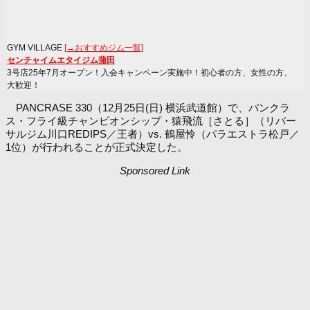
GYM VILLAGE
[→おすすめジム一覧]
センチャイムエタイジム蒲田
3号店25年7月オープン！入会キャンペーン実施中！初心者の方、女性の方、
大歓迎！
PANCRASE 330（12月25日(日) 横浜武道館）で、パンクラ
ス・フライ級チャンピオンシップ・猿飛流［さとる］（リバー
サルジム川口REDIPS／王者）vs. 鶴屋怜（パラエストラ松戸／
1位）が行われることが正式決定した。
Sponsored Link