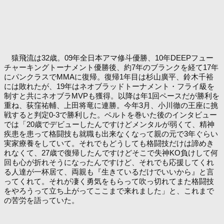
猿飛流は32歳。09年全日本アマ修斗優勝、10年DEEPフュー
チャーキングトーナメント優勝後、約7年のブランクを経て17年
にパンクラスでMMAに復帰。復帰1年目は杉山廣平、鈴木千裕
には敗れたが、19年はネオブラッドトーナメント・フライ級を
制すと共にネオブラMVPも獲得。以降は年1回ペースだが勝利を
重ね、荻窪祐輔、上田将竜に連勝。今年3月、小川徹の王座に挑
戦すると判定0-3で勝利した。ベルトを巻いた後のインタビュー
では「20歳でデビューしたんですけどメンタルが弱くて、精神
疾患を患って格闘技も就職も出来なくなって親の元で3年ぐらい
実家療養をしていて。それでもどうしても格闘技だけは諦めき
れなくて、27歳で復帰したんですけどそこで失神KO負けして何
回も心が折れそうになったんですけど、それでも応援してくれ
る人達が一杯居て、両親も『生きているだけでいいから』と言
ってくれて。それが凄く勇気をもらって吹っ切れてまた格闘技
をやろうって立ち上がってここまで来れました」と、これまで
の苦労を語っていた。