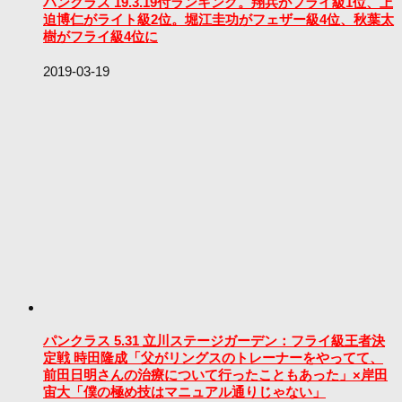
パンクラス 19.3.19付ランキング。翔兵がフライ級1位、上
迫博仁がライト級2位。堀江圭功がフェザー級4位、秋葉太
樹がフライ級4位に
2019-03-19
パンクラス 5.31 立川ステージガーデン：フライ級王者決
定戦 時田隆成「父がリングスのトレーナーをやってて、
前田日明さんの治療について行ったこともあった」×岸田
宙大「僕の極め技はマニュアル通りじゃない」