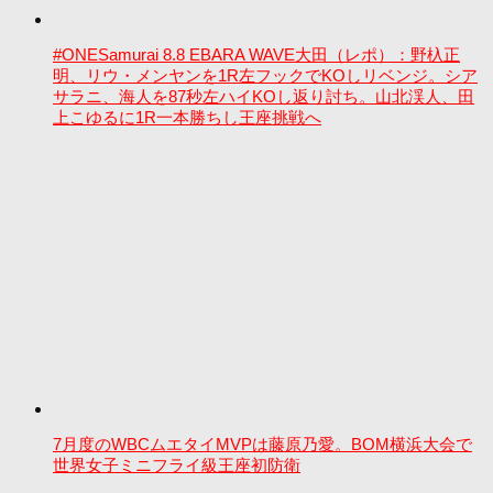
#ONESamurai 8.8 EBARA WAVE大田（レポ）：野杁正
明、リウ・メンヤンを1R左フックでKOしリベンジ。シア
サラニ、海人を87秒左ハイKOし返り討ち。山北渓人、田
上こゆるに1R一本勝ちし王座挑戦へ
7月度のWBCムエタイMVPは藤原乃愛。BOM横浜大会で
世界女子ミニフライ級王座初防衛