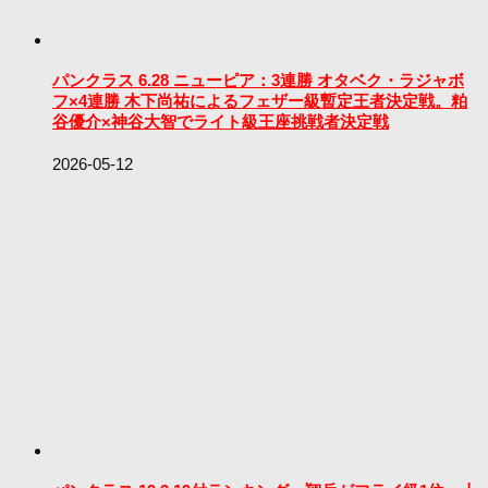
パンクラス 6.28 ニューピア：3連勝 オタベク・ラジャボ
フ×4連勝 木下尚祐によるフェザー級暫定王者決定戦。粕
谷優介×神谷大智でライト級王座挑戦者決定戦
2026-05-12