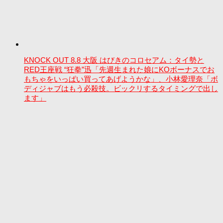
KNOCK OUT 8.8 大阪 はびきのコロセアム：タイ勢と
RED王座戦 “狂拳”迅「先週生まれた娘にKOボーナスでお
もちゃをいっぱい買ってあげようかな」、小林愛理奈「ボ
ディジャブはもう必殺技。ビックリするタイミングで出し
ます」