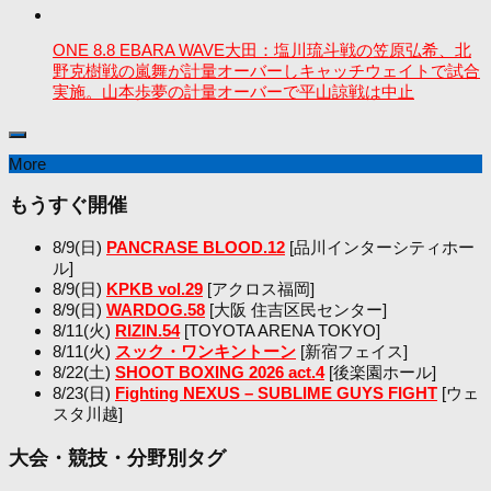
ONE 8.8 EBARA WAVE大田：塩川琉斗戦の笠原弘希、北
野克樹戦の嵐舞が計量オーバーしキャッチウェイトで試合
実施。山本歩夢の計量オーバーで平山諒戦は中止
More
もうすぐ開催
8/9(日)
PANCRASE BLOOD.12
[品川インターシティホー
ル]
8/9(日)
KPKB vol.29
[アクロス福岡]
8/9(日)
WARDOG.58
[大阪 住吉区民センター]
8/11(火)
RIZIN.54
[TOYOTA ARENA TOKYO]
8/11(火)
スック・ワンキントーン
[新宿フェイス]
8/22(土)
SHOOT BOXING 2026 act.4
[後楽園ホール]
8/23(日)
Fighting NEXUS – SUBLIME GUYS FIGHT
[ウェ
スタ川越]
大会・競技・分野別タグ