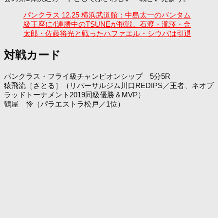
パンクラス 12.25 横浜武道館：中島太一のバンタム
級王座に4連勝中のTSUNEが挑戦。石渡・瀧澤・金
太郎・佐藤将光と戦ったハファエル・シウバは引退
対戦カード
パンクラス・フライ級チャンピオンシップ 5分5R
猿飛流［さとる］（リバーサルジム川口REDIPS／王者、ネオブ
ラッドトーナメント2019同級優勝＆MVP）
鶴屋 怜（パラエストラ松戸／1位）