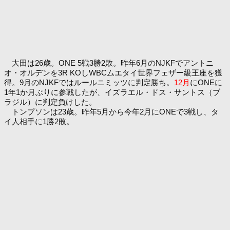
大田は26歳。ONE 5戦3勝2敗。昨年6月のNJKFでアントニ
オ・オルデンを3R KOしWBCムエタイ世界フェザー級王座を獲
得。9月のNJKFではルールニミッツに判定勝ち。
12月
にONEに
1年1か月ぶりに参戦したが、イズラエル・ドス・サントス（ブ
ラジル）に判定負けした。
トンプソンは23歳。昨年5月から今年2月にONEで3戦し、タ
イ人相手に1勝2敗。