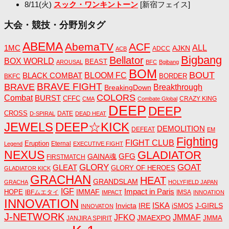
8/11(火)
スック・ワンキントーン
[新宿フェイス]
大会・競技・分野別タグ
ABEMA
AbemaTV
ACF
1MC
ALL
AJKN
ADCC
ACB
Bigbang
Bellator
BOX WORLD
BEAST
AROUSAL
BFC
Bgibang
BOM
BOUT
BLACK COMBAT
BLOOM FC
BORDER
BKFC
BRAVE FIGHT
BRAVE
Breakthrough
BreakingDown
COLORS
Combat
BURST
CFFC
CRAZY KING
CMA
Combate Global
DEEP
DEEP
CROSS
DATE
D-SPIRAL
DEAD HEAT
JEWELS
DEEP☆KICK
DEMOLITION
DEFEAT
EM
Fighting
FIGHT CLUB
Eruption
Eternal
Legend
EXECUTIVE FIGHT
NEXUS
GLADIATOR
GAINA魂
GFG
FIRSTMATCH
GLORY
GOAT
GLEAT
GLORY OF HEROES
GLADIATOR KICK
GRACHAN
HEAT
GRANDSLAM
GRACHA
HOLYFIELD JAPAN
IGF
Impact in Paris
IMMAF
HOPE
IBFムエタイ
IMSA
IMPACT
INNOATION
INNOVATION
ISKA
Invicta
IRE
J-GIRLS
iSMOS
INNOVATON
J-NETWORK
JMMAF
JFKO
JMAEXPO
JANJIRA SPIRIT
JMMA