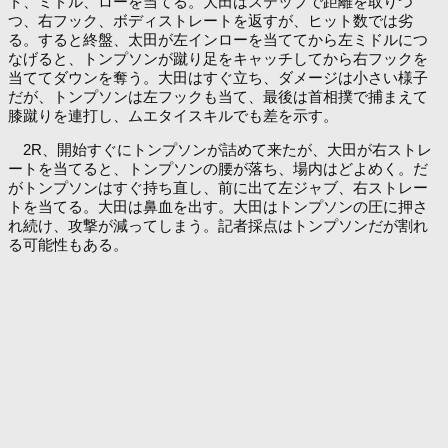
ト、ミドル、ローを当てる。大田はステップで距離を取りつ
つ、右フック、ボディストレートを返すが、ヒット数では劣
る。すると終盤、太田が左インローを当ててから左ミドルにつ
なげると、トンプソンが蹴り足をキャッチしてから右フックを
当ててダウンを奪う。大田はすぐ立ち、ダメージは小さい様子
だが、トンプソンは左フックも当て、最後は首相撲で捕まえて
膝蹴りを連打し、ムエタイスキルでも差を示す。
2R、開始すぐにトンプソンが詰めて来たが、大田が右ストレ
ートを当てると、トンプソンの腰が落ち、場内はどよめく。だ
がトンプソンはすぐ持ち直し、前に出て左ジャブ、右ストレー
トを当てる。大田は鼻血を出す。大田はトンプソンの圧に押さ
れ続け、攻撃が減ってしまう。記者採点はトンプソンだが割れ
る可能性もある。