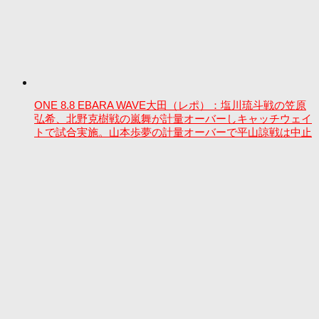
ONE 8.8 EBARA WAVE大田（レポ）：塩川琉斗戦の笠原
弘希、北野克樹戦の嵐舞が計量オーバーしキャッチウェイ
トで試合実施。山本歩夢の計量オーバーで平山諒戦は中止