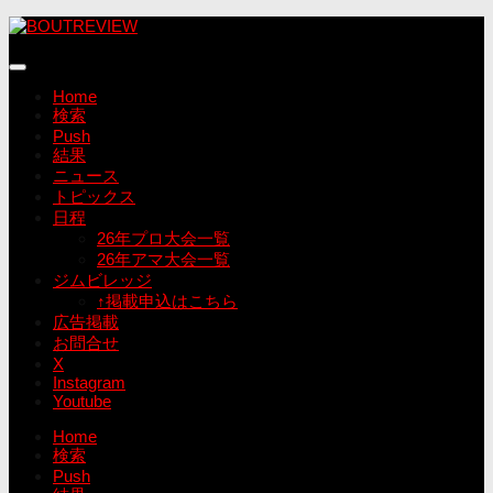
コ
ン
テ
ン
Home
ツ
検索
へ
Push
ス
結果
キ
ニュース
ッ
トピックス
プ
日程
26年プロ大会一覧
26年アマ大会一覧
ジムビレッジ
↑掲載申込はこちら
広告掲載
お問合せ
X
Instagram
Youtube
Home
検索
Push