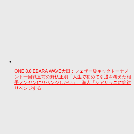
ONE 8.8 EBARA WAVE大田：フェザー級キックトーナメ
ント一回戦直前の野杁正明「人生で初めて引退を考えた相
手メンヤンにリベンジしたい」、海人「シアサラニに絶対
リベンジする」