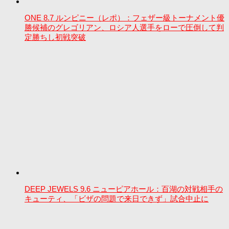
ONE 8.7 ルンピニー（レポ）：フェザー級トーナメント優
勝候補のグレゴリアン、ロシア人選手をローで圧倒して判
定勝ちし初戦突破
DEEP JEWELS 9.6 ニューピアホール：百湖の対戦相手の
キューティ、「ビザの問題で来日できず」試合中止に