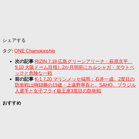
シェアする
タグ:
ONE Championship
次の記事
RIZIN 7.18 広島グリーンアリーナ：萩原京平、
9.10 大阪ドーム目指し2か月弱前にカルシャガ・ダウトベ
ックと危険な一戦
前の記事
K-1 7.20 マリンメッセ福岡：石井一成、2度目の
防衛戦は8戦8勝の19歳・上遠野寧吾と。SAHO、ブラジル
人選手と女子フライ級王座3度目の防衛戦
おすすめ