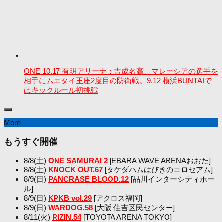
ONE 10.17 有明アリーナ：吉成名高、マレーシアの選手を
相手にムエタイ王座2度目の防衛戦。9.12 横浜BUNTAIで
はキックルール初挑戦
More
もうすぐ開催
8/8(土)
ONE SAMURAI 2
[EBARA WAVE ARENAおおた]
8/8(土)
KNOCK OUT.67
[タケダハムはびきのコロセアム]
8/9(日)
PANCRASE BLOOD.12
[品川インターシティホー
ル]
8/9(日)
KPKB vol.29
[アクロス福岡]
8/9(日)
WARDOG.58
[大阪 住吉区民センター]
8/11(火)
RIZIN.54
[TOYOTA ARENA TOKYO]