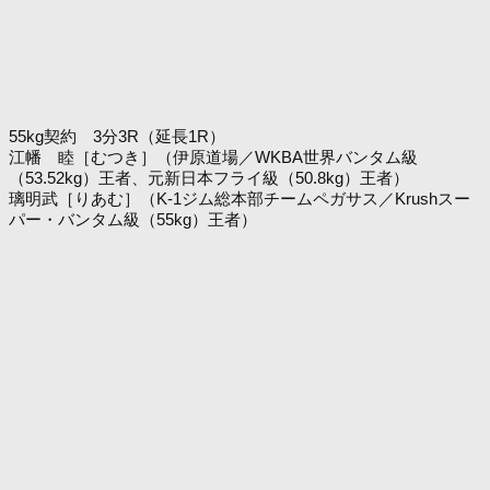
55kg契約 3分3R（延長1R）
江幡 睦［むつき］（伊原道場／WKBA世界バンタム級
（53.52kg）王者、元新日本フライ級（50.8kg）王者）
璃明武［りあむ］（K-1ジム総本部チームペガサス／Krushスー
パー・バンタム級（55kg）王者）