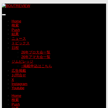
コ
ン
テ
ン
Home
ツ
検索
へ
Push
ス
結果
キ
ニュース
ッ
トピックス
プ
日程
26年プロ大会一覧
26年アマ大会一覧
ジムビレッジ
↑掲載申込はこちら
広告掲載
お問合せ
X
Instagram
Youtube
Home
検索
Push