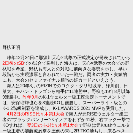
野杁正明
昨年12月24日に那須川天心×武尊の正式決定が発表されてから
2日後のSB
での試合で勝利した海人は、天心×武尊の大会での野
杁戦を希望。野杁も海人との対戦に前向きな姿勢を示し、早い
段階から実現濃厚と言われていた一戦だ。両者の実力・実績的
にも、大会のセミファイナル相当の好カードといえよう。
海人は20年8月のRIZINでのロクク・ダリ戦以降、緑川創、日
菜太、モハン・ドラゴンら相手に11連勝中。野杁も19年8月以降
9連勝中。
昨年9月
のK-1ウェルター級王座決定トーナメントで
は、安保瑠輝也らを3連続KOし優勝し、スーパーライト級との
K-1 2階級制覇を達成し、K-1 AWARDS 2021 MVPも受賞した。
4月2日のRISE代々木第1大会
で海人が元RISEウェルター級王
者の“ブラックパンサー”ベイノアをわずか41秒、右フック一撃で
KOすれば、
翌3日のK-1代々木第1大会
で野杁は元Krushウェルタ
ー級王者の加藤虎於奈を圧倒の末に2R TKO勝ちし、来るべき