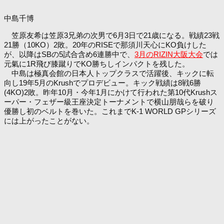
中島千博
笠原友希は笠原3兄弟の次男で6月3日で21歳になる。戦績23戦
21勝（10KO）2敗。20年のRISEで那須川天心にKO負けした
が、以降はSBの5試合含め6連勝中で、
3月のRIZIN大阪大会
では
元氣に1R飛び膝蹴りでKO勝ちしインパクトを残した。
中島は極真会館の日本人トップクラスで活躍後、キックに転
向し19年5月のKrushでプロデビュー。キック戦績は8戦6勝
(4KO)2敗。昨年10月・今年1月にかけて行われた第10代Krushス
ーパー・フェザー級王座決定トーナメントで横山朋哉らを破り
優勝し初のベルトを巻いた。これまでK-1 WORLD GPシリーズ
には上がったことがない。