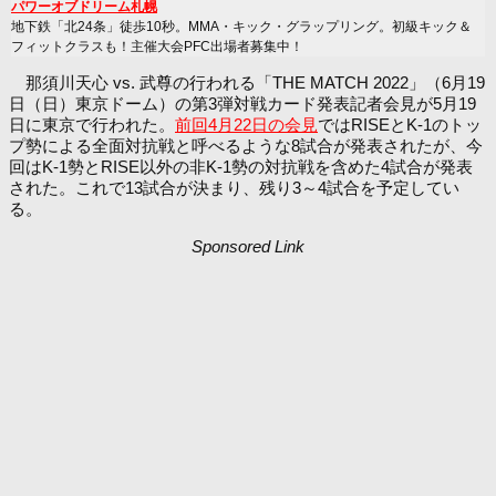
パワーオブドリーム札幌
地下鉄「北24条」徒歩10秒。MMA・キック・グラップリング。初級キック＆
フィットクラスも！主催大会PFC出場者募集中！
那須川天心 vs. 武尊の行われる「THE MATCH 2022」（6月19
日（日）東京ドーム）の第3弾対戦カード発表記者会見が5月19
日に東京で行われた。
前回4月22日の会見
ではRISEとK-1のトッ
プ勢による全面対抗戦と呼べるような8試合が発表されたが、今
回はK-1勢とRISE以外の非K-1勢の対抗戦を含めた4試合が発表
された。これで13試合が決まり、残り3～4試合を予定してい
る。
Sponsored Link