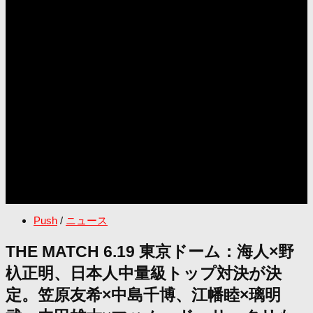
Push
/
ニュース
THE MATCH 6.19 東京ドーム：海人×野
杁正明、日本人中量級トップ対決が決
定。笠原友希×中島千博、江幡睦×璃明