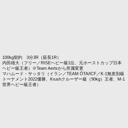
100kg契約 3分3R（延長1R）
内田雄大（フリー／RISEヘビー級1位、元ホーストカップ日本
ヘビー級王者）※Team Aertsから所属変更
マハムード・サッタリ（イラン／TEAM ŌTA/ICF／K-1無差別級
トーナメント2022優勝、Krushクルーザー級（90kg）王者、M-1
世界ヘビー級王者）