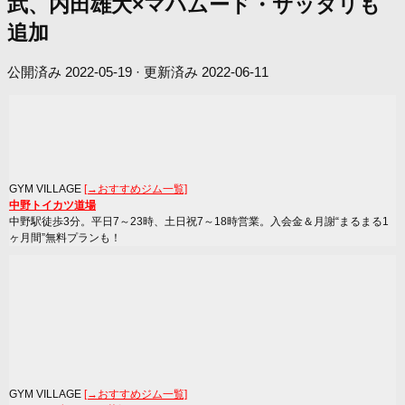
武、内田雄大×マハムード・サッタリも
追加
公開済み
2022-05-19
· 更新済み
2022-06-11
GYM VILLAGE
[→おすすめジム一覧]
中野トイカツ道場
中野駅徒歩3分。平日7～23時、土日祝7～18時営業。入会金＆月謝“まるまる1
ヶ月間”無料プランも！
GYM VILLAGE
[→おすすめジム一覧]