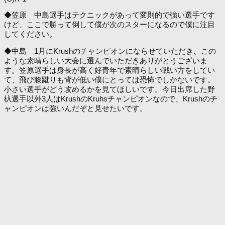
◆笠原 中島選手はテクニックがあって変則的で強い選手です
けど、ここで勝って倒して僕が次のスターになるので僕に注目
してください。
◆中島 1月にKrushのチャンピオンにならせていただき、この
ような素晴らしい大会に選んでいただきありがとうございま
す。笠原選手は身長が高く好青年で素晴らしい戦い方をしてい
て、飛び膝蹴りも背が低い僕にとっては恐怖でしかないです。
小さい選手がどう攻めるかを見てほしいです。今日出席した野
杁選手以外3人はKrushのKruhsチャンピオンなので、Krushのチ
ャンピオンは強いんだぞと見せたいです。