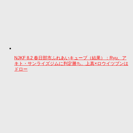
NJKF 8.2 春日部市ふれあいキューブ（結果）：Ryu、ア
キト・サンライズジムに判定勝ち。上真×ロウイツブンは
ドロー