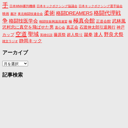
手
日本MMA審判機構
日本キックボクシング協議会
日本キックボクシング選手協会
格闘代理戦
柔術
格闘DREAMERS
映画
書評
東北格闘技連合会
争
極真会館
格闘技医学会
武林風
正道会館
極
格闘技振興議員連盟
沢村忠に真空を飛ばせた男
真正会
石渡伸太郎引退興行
神戸
直心会
空道
聖域
野良犬祭
蹴拳
達人
カップ
藤原祭
超人祭り
英雄伝説
静岡キック
雑文ラジオ
アーカイブ
ア
ー
カ
記事検索
イ
ブ