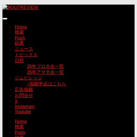
コ
ン
テ
ン
Home
ツ
検索
へ
Push
ス
結果
キ
ニュース
ッ
トピックス
プ
日程
26年プロ大会一覧
26年アマ大会一覧
ジムビレッジ
↑掲載申込はこちら
広告掲載
お問合せ
X
Instagram
Youtube
Home
検索
Push