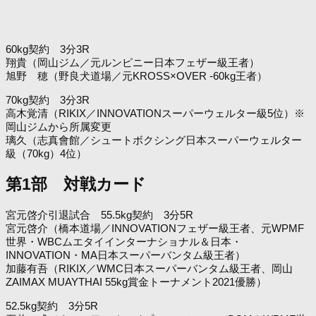
60kg契約 3分3R
翔貴（岡山ジム／元ルンピニー日本フェザー級王者）
旭野 穂（野良犬道場／元KROSS×OVER -60kg王者）
70kg契約 3分3R
高木覚清（RIKIX／INNOVATIONスーパーウェルター級5位）※
岡山ジムから所属変更
璃久（志真會館／シュートボクシング日本スーパーウェルター
級（70kg）4位）
第1部 対戦カード
宮元啓介引退試合 55.5kg契約 3分5R
宮元啓介（橋本道場／INNOVATIONフェザー級王者、元WPMF
世界・WBCムエタイインターナショナル＆日本・
INNOVATION・MA日本スーパーバンタム級王者）
加藤有吾（RIKIX／WMC日本スーパーバンタム級王者、岡山
ZAIMAX MUAYTHAI 55kg賞金トーナメント2021優勝）
52.5kg契約 3分5R