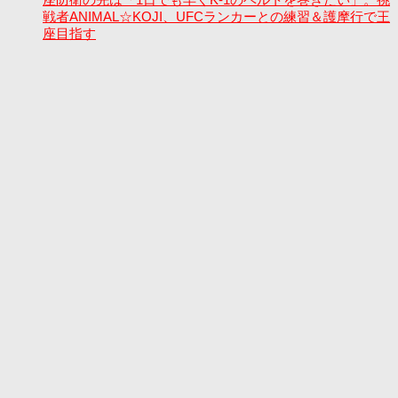
戦者ANIMAL☆KOJI、UFCランカーとの練習＆護摩行で王
座目指す