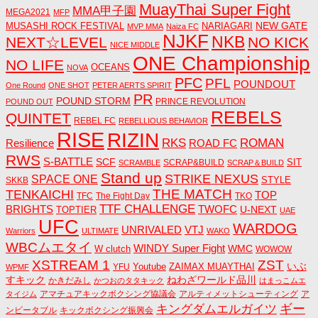
MuayThai Super Fight
MMA甲子園
MEGA2021
MFP
NEW GATE
MUSASHI ROCK FESTIVAL
NARIAGARI
MVP MMA
Naiza FC
NJKF
NKB
NEXT☆LEVEL
NO KICK
NICE MIDDLE
ONE Championship
NO LIFE
OCEANS
NOVA
PFC
PFL
POUNDOUT
One Round
ONE SHOT
PETER AERTS SPIRIT
PR
POUND STORM
PRINCE REVOLUTION
POUND OUT
REBELS
QUINTET
REBEL FC
REBELLIOUS BEHAVIOR
RISE
RIZIN
RKS
ROMAN
ROAD FC
Resilience
RWS
S-BATTLE
SCF
SIT
SCRAP&BUILD
SCRAMBLE
SCRAP＆BUILD
Stand up
STRIKE NEXUS
SPACE ONE
STYLE
SKKB
THE MATCH
TENKAICHI
TOP
TFC
The Fight Day
TKO
TTF CHALLENGE
BRIGHTS
TWOFC
U-NEXT
TOPTIER
UAE
UFC
WARDOG
UNRIVALED
VTJ
Warriors
ULTIMATE
WAKO
WBCムエタイ
WINDY Super Fight
WMC
W clutch
WOWOW
ZST
XSTREAM 1
いぶ
Youtube
ZAIMAX MUAYTHAI
YFU
WPMF
すキック
ねわざワールド品川
かきだみし
かつおのタタキック
はまっこムエ
アマチュアキックボクシング協議会
アルティメットシューティング
ア
タイジム
キングダムエルガイツ
ギー
ンビータブル
キックボクシング振興会