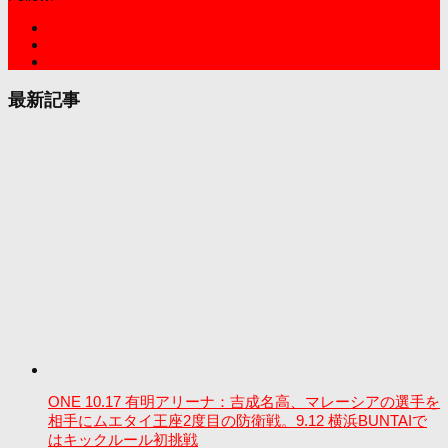
最新記事
ONE 10.17 有明アリーナ：吉成名高、マレーシアの選手を
相手にムエタイ王座2度目の防衛戦。9.12 横浜BUNTAIで
はキックルール初挑戦