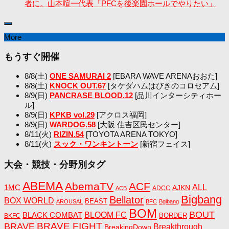
者に。山本喧一代表「PFCを後楽園ホールでやりたい」
More
もうすぐ開催
8/8(土)
ONE SAMURAI 2
[EBARA WAVE ARENAおおた]
8/8(土)
KNOCK OUT.67
[タケダハムはびきのコロセアム]
8/9(日)
PANCRASE BLOOD.12
[品川インターシティホー
ル]
8/9(日)
KPKB vol.29
[アクロス福岡]
8/9(日)
WARDOG.58
[大阪 住吉区民センター]
8/11(火)
RIZIN.54
[TOYOTA ARENA TOKYO]
8/11(火)
スック・ワンキントーン
[新宿フェイス]
大会・競技・分野別タグ
ABEMA
AbemaTV
ACF
1MC
ALL
AJKN
ADCC
ACB
Bigbang
Bellator
BOX WORLD
BEAST
AROUSAL
BFC
Bgibang
BOM
BOUT
BLACK COMBAT
BLOOM FC
BORDER
BKFC
BRAVE FIGHT
BRAVE
Breakthrough
BreakingDown