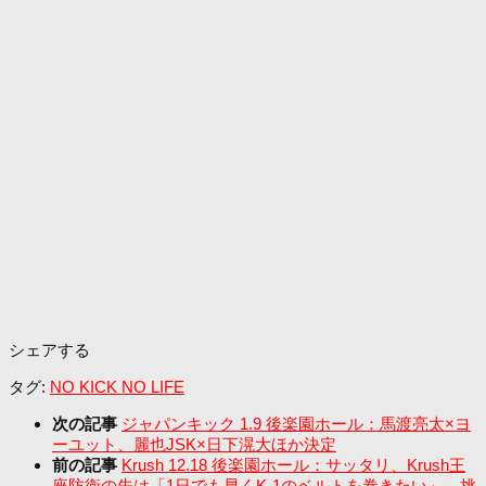
シェアする
タグ:
NO KICK NO LIFE
次の記事
ジャパンキック 1.9 後楽園ホール：馬渡亮太×ヨ
ーユット、麗也JSK×日下滉大ほか決定
前の記事
Krush 12.18 後楽園ホール：サッタリ、Krush王
座防衛の先は「1日でも早くK-1のベルトを巻きたい」。挑