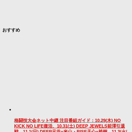
おすすめ
格闘技大会ネット中継 注目番組ガイド：10.29(木) NO
KICK NO LIFE復活、10.31(土) DEEP JEWELS前澤引退
戦、11.1(日) DEEP元谷×米山・RISE天心×裕樹、11.3(火/