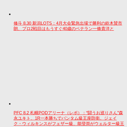
修斗 8.30 新潟LOTS：4月大会緊急出場で勝利の鈴木賛市
朗、プロ2戦目はもうすぐ40歳のベテラン一條貴洋と
PFC 8.2 札幌PODアリーナ（レポ）：“闘うお巡りさん”森
永ユキト、1R一本勝ちでバンタム級王座防衛。ジェイ
ク・ウィルキンスがフェザー級、能登崇がウェルター級王