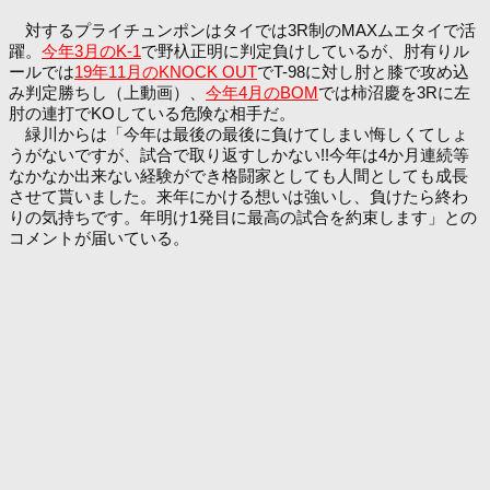
対するプライチュンポンはタイでは3R制のMAXムエタイで活
躍。
今年3月のK-1
で野杁正明に判定負けしているが、肘有りル
ールでは
19年11月のKNOCK OUT
でT-98に対し肘と膝で攻め込
み判定勝ちし（上動画）、
今年4月のBOM
では柿沼慶を3Rに左
肘の連打でKOしている危険な相手だ。
緑川からは「今年は最後の最後に負けてしまい悔しくてしょ
うがないですが、試合で取り返すしかない!!今年は4か月連続等
なかなか出来ない経験ができ格闘家としても人間としても成長
させて貰いました。来年にかける想いは強いし、負けたら終わ
りの気持ちです。年明け1発目に最高の試合を約束します」との
コメントが届いている。