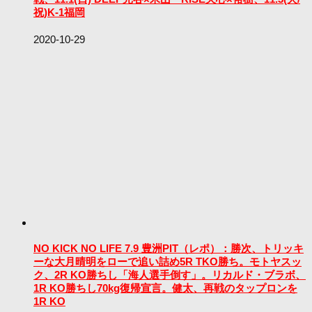
祝)K-1福岡
2020-10-29
NO KICK NO LIFE 7.9 豊洲PIT（レポ）：勝次、トリッキ
ーな大月晴明をローで追い詰め5R TKO勝ち。モトヤスッ
ク、2R KO勝ちし「海人選手倒す」。リカルド・ブラボ、
1R KO勝ちし70kg復帰宣言。健太、再戦のタップロンを
1R KO