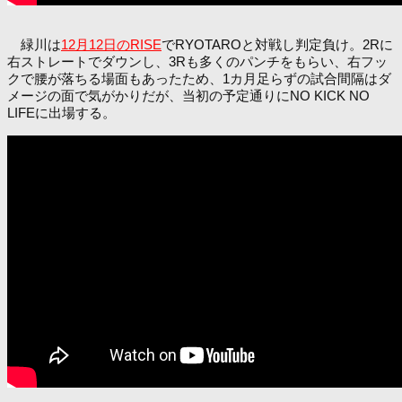
緑川は
12月12日のRISE
でRYOTAROと対戦し判定負け。2Rに
右ストレートでダウンし、3Rも多くのパンチをもらい、右フッ
クで腰が落ちる場面もあったため、1カ月足らずの試合間隔はダ
メージの面で気がかりだが、当初の予定通りにNO KICK NO
LIFEに出場する。