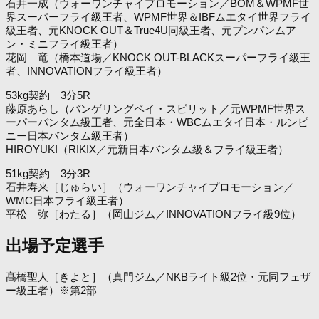
石井一成（ウォーワンチャイプロモーション／BOM＆WPMF世
界スーパーフライ級王者、WPMF世界＆IBFムエタイ世界フライ
級王者、元KNOCK OUT＆True4U同級王者、元プンパンムア
ン・ミニフライ級王者）
花岡 竜（橋本道場／KNOCK OUT-BLACKスーパーフライ級王
者、INNOVATIONフライ級王者）
53kg契約 3分5R
藤原あらし（バンゲリングベイ・スピリット／元WPMF世界ス
ーパーバンタム級王者、元全日本・WBCムエタイ日本・ルンピ
ニー日本バンタム級王者）
HIROYUKI（RIKIX／元新日本バンタム級＆フライ級王者）
51kg契約 3分3R
石井寿来［じゅらい］（ウォーワンチャイプロモーション／
WMC日本フライ級王者）
平松 弥［わたる］（岡山ジム／INNOVATIONフライ級9位）
出場予定選手
髙橋聖人［きよと］（真門ジム／NKBライト級2位・元同フェザ
ー級王者）※第2部