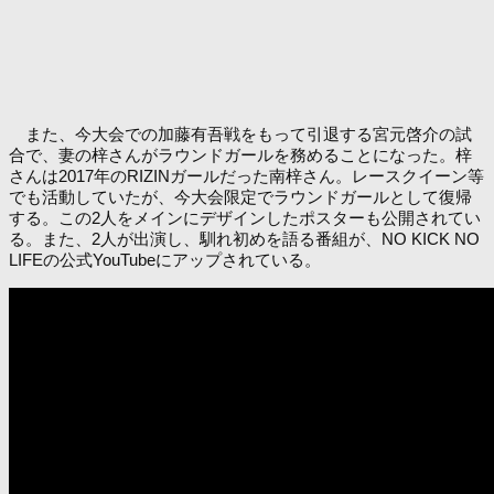
また、今大会での加藤有吾戦をもって引退する宮元啓介の試
合で、妻の梓さんがラウンドガールを務めることになった。梓
さんは2017年のRIZINガールだった南梓さん。レースクイーン等
でも活動していたが、今大会限定でラウンドガールとして復帰
する。この2人をメインにデザインしたポスターも公開されてい
る。また、2人が出演し、馴れ初めを語る番組が、NO KICK NO
LIFEの公式YouTubeにアップされている。