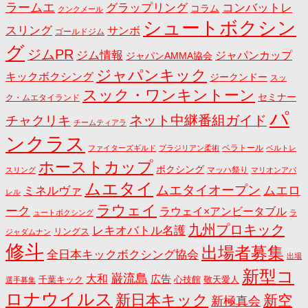
ラームエ
コンバットレ
グラップリング
コラム
クンクメール
シュートボクシン
スリング
サンボ
ゴールドジム
グ
ジムPR
ジム情報
ジャパンカップ
ジャパンAMMA協会
ジャパンキック
キックボクシング
ジークンドー
スッ
スック・ワンキントーン
セミナー
ク・ムエタイランド
パ
ネット中継番組ガイド
チャクリキ
チームティアラ
ンクラス
ベラトール
ファイターズギルド
ブラジリアン柔術
ベルトレ
ホーストカップ
ボクシング
マッハ祭り
スリング
マリオンアパ
ムエタイ
ムエタイオープン
ミネルヴァ
ムエロ
レル
ラウェイ
ーク
ラウェイ×アンビータブル
ュートボクシング
ラ
九州プロキック
レキオバトル名護
リングス
ジャダムナン
修斗
出場者募集
全日本キックボクシング協会
出場
新型コ
巌流島
大和
広告
千葉キック
心技館
敬天愛人
選手募集
ロナウイルス
新日本キック
新空
新極真会