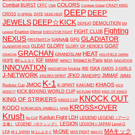
COLORS
Combat
BURST
CFFC
CRAZY KING
CMA
Combate Global
DEEP
DEEP
CROSS
DATE
D-SPIRAL
DEAD HEAT
JEWELS
DEEP☆KICK
DEMOLITION
DEFEAT
EM
Fighting
FIGHT CLUB
Eruption
Eternal
Legend
EXECUTIVE FIGHT
NEXUS
GLADIATOR
GAINA魂
GFG
FIRSTMATCH
GLORY
GOAT
GLEAT
GLORY OF HEROES
GLADIATOR KICK
GRACHAN
HEAT
GRANDSLAM
GRACHA
HOLYFIELD JAPAN
IGF
Impact in Paris
IMMAF
HOPE
IBFムエタイ
IMSA
IMPACT
INNOATION
INNOVATION
ISKA
Invicta
IRE
J-GIRLS
iSMOS
INNOVATON
J-NETWORK
JMMAF
JFKO
JMAEXPO
JANJIRA SPIRIT
JMMA
K-1
JMOC
KHAOS
K-SPIRIT
Rookies Cup
KAKUMEI
KICK
KICK BOXING WORLD CUP
KING
ADDICT!
KICKJAM
KING OF KINGS
KNOCK OUT
KING OF STRIKERS
KINGS CUP
KROSS×OVER
KODO
KORAKUEN JAMBULL
KPKB
Krush
Kunlun Fight
LDH
LEGEND
LEGEND（アーツ
Ks-CUP
LEGION
主催）
LEGEND（ボクシング）
LEGION☆JAPAN
Level-G
MAキック
M-ONE
LFA
M-1 JAPAN
M-1ムエタイ
MAS FIGHT
MAX FC