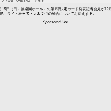
マ大会「ONE SHOT」も開催！
1」（2月15日（日）後楽園ホール）の第1弾決定カード発表記者会見が1
誠也、ライト級王者・大沢文也の試合についてお伝えする。
Sponsored Link