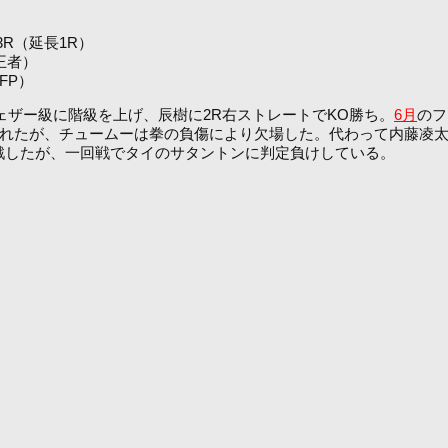
分3R（延長1R）
王者）
FP）
ェザー級に階級を上げ、辰樹に2R右ストレートでKO勝ち。
6月
のフ
まれたが、チュームーは拳の負傷により欠場した。代わって内藤凌
参戦したが、一回戦でタイのサタントンに判定負けしている。