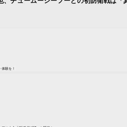
：古木誠也、チュームーシーフーとの初防衛戦
・体験を！