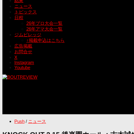
結果
ニュース
トピックス
日程
26年プロ大会一覧
26年アマ大会一覧
ジムビレッジ
↑掲載申込はこちら
広告掲載
お問合せ
X
Instagram
Youtube
Push
/
ニュース