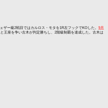
ェザー級2戦目ではカルロス・モタを1R左フックでKOした。
9月
太と王座を争い古木が判定勝ちし、2階級制覇を達成した。古木は