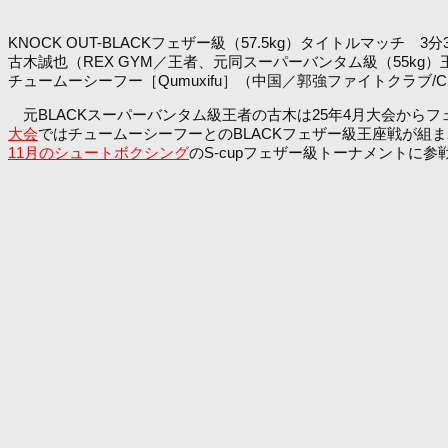
KNOCK OUT-BLACKフェザー級（57.5kg）タイトルマッチ 3
古木誠也（REX GYM／王者、元同スーパーバンタム級（55kg）
チュームーシーフー［Qumuxifu］（中国／郭強ファイトクラブ/C
元BLACKスーパーバンタム級王者の古木は25年4月大会からフ
大会
ではチュームーシーフーとのBLACKフェザー級王座戦が組
11月のシュートボクシング
のS-cupフェザー級トーナメントに