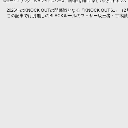
試合サイズリング、広々マットスペース。格闘技を自由に楽しく続けられるジム。ア
2026年のKNOCK OUTの開幕戦となる「KNOCK OUT.6
この記事では肘無しのBLACKルールのフェザー級王者・古木