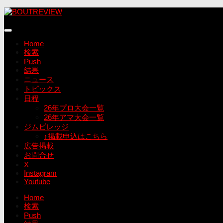
コ
ン
テ
ン
Home
ツ
検索
へ
Push
ス
結果
キ
ニュース
ッ
トピックス
プ
日程
26年プロ大会一覧
26年アマ大会一覧
ジムビレッジ
↑掲載申込はこちら
広告掲載
お問合せ
X
Instagram
Youtube
Home
検索
Push