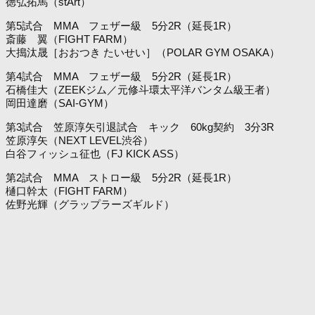
徳弘拓馬（stArt）
第5試合 MMA フェザー級 5分2R（延長1R）
斎藤 翼（FIGHT FARM）
大搗汰晟［おおつき たいせい］（POLAR GYM OSAKA）
第4試合 MMA フェザー級 5分2R（延長1R）
石橋佳大（ZEEKジム／元修斗環太平洋バンタム級王者）
岡田達磨（SAI-GYM）
第3試合 笠原淳矢引退試合 キック 60kg契約 3分3R
笠原淳矢（NEXT LEVEL渋谷）
白谷フィッシュ征也（FJ KICK ASS）
第2試合 MMA ストロー級 5分2R（延長1R）
樋口幹太（FIGHT FARM）
佐野光輝（グラップラーズギルド）