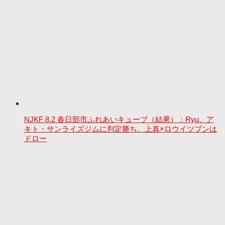
NJKF 8.2 春日部市ふれあいキューブ（結果）：Ryu、ア
キト・サンライズジムに判定勝ち。上真×ロウイツブンは
ドロー