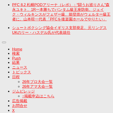
PFC 8.2 札幌PODアリーナ（レポ）：“闘うお巡りさん”森
永ユキト、1R一本勝ちでバンタム級王座防衛。ジェイ
ク・ウィルキンスがフェザー級、能登崇がウェルター級王
者に。山本喧一代表「PFCを後楽園ホールでやりたい」
シュートボクシング協会イギリス支部発足。元リングス
UKのリー・ハスデル氏が代表就任
Home
検索
Push
結果
ニュース
トピックス
日程
26年プロ大会一覧
26年アマ大会一覧
ジムビレッジ
↑掲載申込はこちら
広告掲載
お問合せ
X