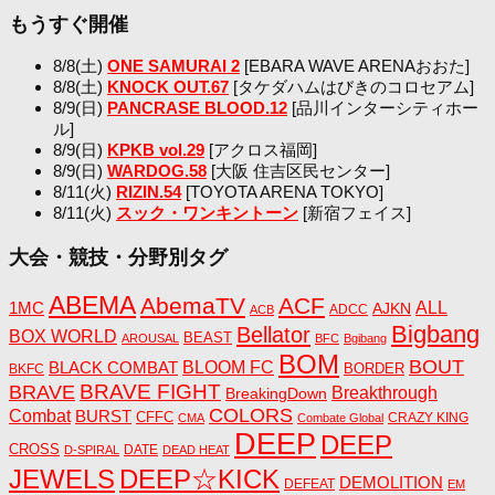
もうすぐ開催
8/8(土)
ONE SAMURAI 2
[EBARA WAVE ARENAおおた]
8/8(土)
KNOCK OUT.67
[タケダハムはびきのコロセアム]
8/9(日)
PANCRASE BLOOD.12
[品川インターシティホー
ル]
8/9(日)
KPKB vol.29
[アクロス福岡]
8/9(日)
WARDOG.58
[大阪 住吉区民センター]
8/11(火)
RIZIN.54
[TOYOTA ARENA TOKYO]
8/11(火)
スック・ワンキントーン
[新宿フェイス]
大会・競技・分野別タグ
ABEMA
AbemaTV
ACF
1MC
ALL
AJKN
ADCC
ACB
Bigbang
Bellator
BOX WORLD
BEAST
AROUSAL
BFC
Bgibang
BOM
BOUT
BLACK COMBAT
BLOOM FC
BORDER
BKFC
BRAVE FIGHT
BRAVE
Breakthrough
BreakingDown
COLORS
Combat
BURST
CFFC
CRAZY KING
CMA
Combate Global
DEEP
DEEP
CROSS
DATE
D-SPIRAL
DEAD HEAT
JEWELS
DEEP☆KICK
DEMOLITION
DEFEAT
EM