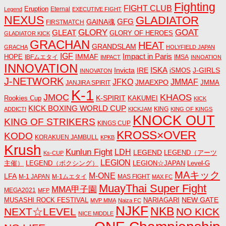
Fighting
FIGHT CLUB
Eruption
Eternal
Legend
EXECUTIVE FIGHT
NEXUS
GLADIATOR
GAINA魂
GFG
FIRSTMATCH
GLORY
GOAT
GLEAT
GLORY OF HEROES
GLADIATOR KICK
GRACHAN
HEAT
GRANDSLAM
GRACHA
HOLYFIELD JAPAN
IGF
Impact in Paris
IMMAF
HOPE
IBFムエタイ
IMSA
IMPACT
INNOATION
INNOVATION
ISKA
Invicta
IRE
J-GIRLS
iSMOS
INNOVATON
J-NETWORK
JMMAF
JFKO
JMAEXPO
JANJIRA SPIRIT
JMMA
K-1
JMOC
KHAOS
K-SPIRIT
Rookies Cup
KAKUMEI
KICK
KICK BOXING WORLD CUP
KING
ADDICT!
KICKJAM
KING OF KINGS
KNOCK OUT
KING OF STRIKERS
KINGS CUP
KROSS×OVER
KODO
KORAKUEN JAMBULL
KPKB
Krush
Kunlun Fight
LDH
LEGEND
LEGEND（アーツ
Ks-CUP
LEGION
主催）
LEGEND（ボクシング）
LEGION☆JAPAN
Level-G
MAキック
M-ONE
LFA
M-1 JAPAN
M-1ムエタイ
MAS FIGHT
MAX FC
MuayThai Super Fight
MMA甲子園
MEGA2021
MFP
NEW GATE
MUSASHI ROCK FESTIVAL
NARIAGARI
MVP MMA
Naiza FC
NJKF
NKB
NEXT☆LEVEL
NO KICK
NICE MIDDLE