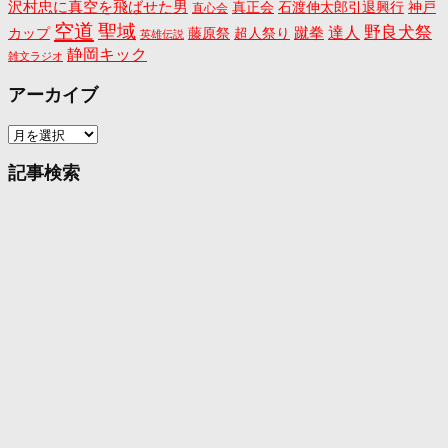
沢村忠に真空を飛ばせた男
真正会
石渡伸太郎引退興行
神戸
直心会
空道
聖域
野良犬祭
蹴拳
達人
カップ
藤原祭
超人祭り
英雄伝説
静岡キック
雑文ラジオ
アーカイブ
ア
ー
カ
記事検索
イ
ブ