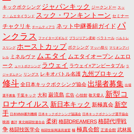
ジャパンキック
キックボクシング
ジークンドー
スッ
スック・ワンキントーン
セミナー
ク・ムエタイランド
パ
ネット中継番組ガイド
チャクリキ
チームティアラ
ンクラス
ベラトール
ファイターズギルド
ブラジリアン柔術
ベルトレ
ホーストカップ
ボクシング
マッハ祭り
スリング
マリオンアパ
ムエタイ
ムエタイオープン
ミネルヴァ
ムエロ
レル
ラウェイ
ーク
ラウェイ×アンビータブル
ュートボクシング
ラ
九州プロキック
レキオバトル名護
リングス
ジャダムナン
修斗
出場者募集
全日本キックボクシング協会
出場
新型コ
巌流島
大和
広告
千葉キック
心技館
敬天愛人
選手募集
ロナウイルス
新日本キック
新空
新極真会
手
日本MMA審判機構
日本キックボクシング協議会
日本キックボクシング選手協会
格闘代理戦
柔術
格闘DREAMERS
映画
書評
東北格闘技連合会
争
極真会館
格闘技医学会
武林風
正道会館
極
格闘技振興議員連盟