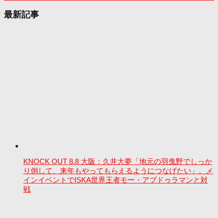
最新記事
KNOCK OUT 8.8 大阪：久井大夢「地元の羽曳野でしっか
り倒して、来年もやってもらえるようにつなげたい」。メ
インイベントでISKA世界王者モー・アブドゥラマンと対
戦