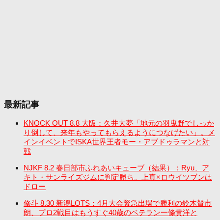
最新記事
KNOCK OUT 8.8 大阪：久井大夢「地元の羽曳野でしっか
り倒して、来年もやってもらえるようにつなげたい」。メ
インイベントでISKA世界王者モー・アブドゥラマンと対
戦
NJKF 8.2 春日部市ふれあいキューブ（結果）：Ryu、ア
キト・サンライズジムに判定勝ち。上真×ロウイツブンは
ドロー
修斗 8.30 新潟LOTS：4月大会緊急出場で勝利の鈴木賛市
朗、プロ2戦目はもうすぐ40歳のベテラン一條貴洋と