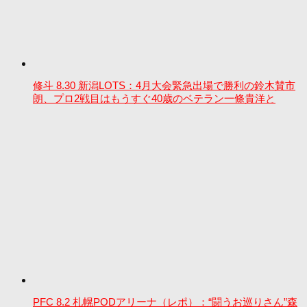
修斗 8.30 新潟LOTS：4月大会緊急出場で勝利の鈴木賛市
朗、プロ2戦目はもうすぐ40歳のベテラン一條貴洋と
PFC 8.2 札幌PODアリーナ（レポ）：“闘うお巡りさん”森