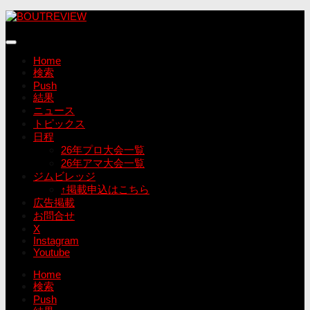
コ
ン
テ
ン
Home
ツ
検索
へ
Push
ス
結果
キ
ニュース
ッ
トピックス
プ
日程
26年プロ大会一覧
26年アマ大会一覧
ジムビレッジ
↑掲載申込はこちら
広告掲載
お問合せ
X
Instagram
Youtube
Home
検索
Push