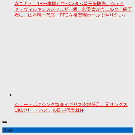
永ユキト、1R一本勝ちでバンタム級王座防衛。ジェイ
ク・ウィルキンスがフェザー級、能登崇がウェルター級王
者に。山本喧一代表「PFCを後楽園ホールでやりたい」
シュートボクシング協会イギリス支部発足。元リングス
UKのリー・ハスデル氏が代表就任
More