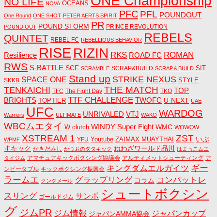
ONE Championship
NO LIFE
OCEANS
NOVA
PFC
PFL
POUNDOUT
One Round
ONE SHOT
PETER AERTS SPIRIT
PR
POUND STORM
PRINCE REVOLUTION
POUND OUT
REBELS
QUINTET
REBEL FC
REBELLIOUS BEHAVIOR
RISE
RIZIN
RKS
ROMAN
ROAD FC
Resilience
RWS
S-BATTLE
SCF
SIT
SCRAP&BUILD
SCRAMBLE
SCRAP＆BUILD
Stand up
STRIKE NEXUS
SPACE ONE
STYLE
SKKB
THE MATCH
TENKAICHI
TOP
TFC
The Fight Day
TKO
TTF CHALLENGE
BRIGHTS
TWOFC
U-NEXT
TOPTIER
UAE
UFC
WARDOG
UNRIVALED
VTJ
Warriors
ULTIMATE
WAKO
WBCムエタイ
WINDY Super Fight
WMC
W clutch
WOWOW
ZST
XSTREAM 1
いぶ
Youtube
ZAIMAX MUAYTHAI
YFU
WPMF
すキック
ねわざワールド品川
かきだみし
かつおのタタキック
はまっこムエ
アマチュアキックボクシング協議会
アルティメットシューティング
ア
タイジム
キングダムエルガイツ
ギー
ンビータブル
キックボクシング振興会
ラームエ
コンバットレ
グラップリング
コラム
クンクメール
シュートボクシン
スリング
サンボ
ゴールドジム
グ
ジムPR
ジム情報
ジャパンカップ
ジャパンAMMA協会