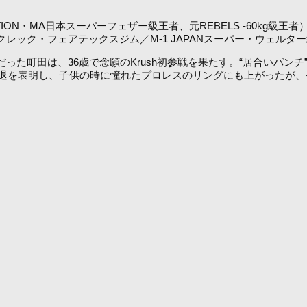
ION・MA日本スーパーフェザー級王者、元REBELS -60kg級王
クレック・フェアテックスジム／M-1 JAPANスーパー・ウェルタ
だった町田は、36歳で念願のKrush初参戦を果たす。“居合いパンチ”
退を表明し、子供の時に憧れたプロレスのリングにも上がったが、今