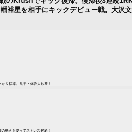
、初参戦のKrushでキック復帰。復帰後3連
幡裕星を相手にキックデビュー戦。大沢文
っかり指導。見学・体験大歓迎！
技の動きを使ってストレス解消！