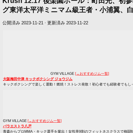
Krush 12.17 後楽園ホール：町田光
グ東洋太平洋ミニマム級王者・小浦翼、白
公開済み
2023-11-21
· 更新済み
2023-11-22
GYM VILLAGE
[→おすすめジム一覧]
大阪梅田中津 キックボクシング ジョウジム
キックボクシングで楽しく運動！燃焼！ストレス発散！初心者でも経験者でもし
GYM VILLAGE
[→おすすめジム一覧]
パラエストラ八戸
青森からプロMMA・キック選手を輩出！女性率9割のフィットネスクラスで格闘