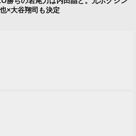
続1RKO勝ちの岩尾力は内田晶と。元ボクシン
也×大谷翔司も決定