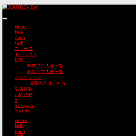
コ
ン
テ
ン
Home
ツ
検索
へ
Push
ス
結果
キ
ニュース
ッ
トピックス
プ
日程
26年プロ大会一覧
26年アマ大会一覧
ジムビレッジ
↑掲載申込はこちら
広告掲載
お問合せ
X
Instagram
Youtube
Home
検索
Push