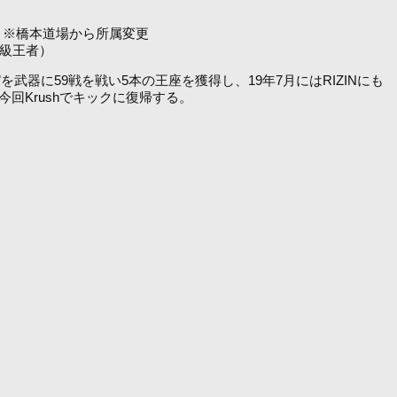
者）※橋本道場から所属変更
ー級王者）
を武器に59戦を戦い5本の王座を獲得し、19年7月にはRIZINにも
回Krushでキックに復帰する。