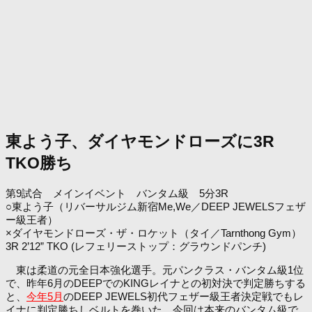
東よう子、ダイヤモンドローズに3R
TKO勝ち
第9試合 メインイベント バンタム級 5分3R
○東よう子（リバーサルジム新宿Me,We／DEEP JEWELSフェザ
ー級王者）
×ダイヤモンドローズ・ザ・ロケット（タイ／Tarnthong Gym）
3R 2’12” TKO (レフェリーストップ：グラウンドパンチ)
東は柔道の元全日本強化選手。元パンクラス・バンタム級1位
で、昨年6月のDEEPでのKINGレイナとの初対決で判定勝ちする
と、
今年5月
のDEEP JEWELS初代フェザー級王者決定戦でもレ
イナに判定勝ちしベルトを巻いた。今回は本来のバンタム級で