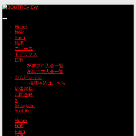
コ
ン
テ
ン
Home
ツ
検索
へ
Push
ス
結果
キ
ニュース
ッ
トピックス
プ
日程
26年プロ大会一覧
26年アマ大会一覧
ジムビレッジ
↑掲載申込はこちら
広告掲載
お問合せ
X
Instagram
Youtube
Home
検索
Push