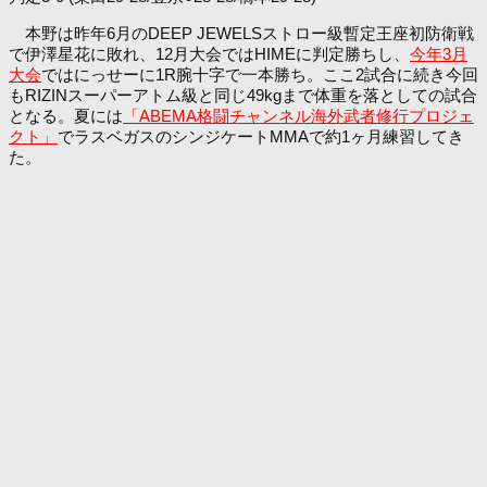
本野は昨年6月のDEEP JEWELSストロー級暫定王座初防衛戦
で伊澤星花に敗れ、12月大会ではHIMEに判定勝ちし、
今年3月
大会
ではにっせーに1R腕十字で一本勝ち。ここ2試合に続き今回
もRIZINスーパーアトム級と同じ49kgまで体重を落としての試合
となる。夏には
「ABEMA格闘チャンネル海外武者修行プロジェ
クト」
でラスベガスのシンジケートMMAで約1ヶ月練習してき
た。