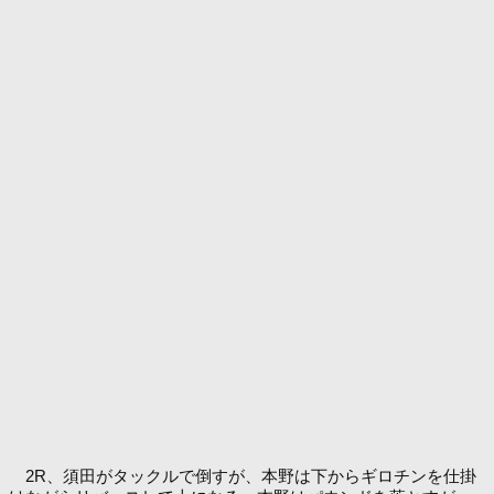
2R、須田がタックルで倒すが、本野は下からギロチンを仕掛