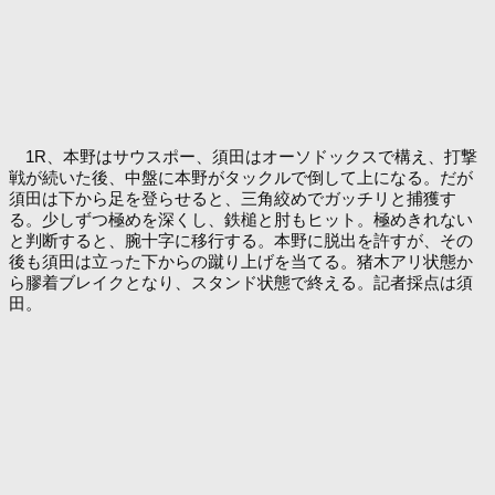
1R、本野はサウスポー、須田はオーソドックスで構え、打撃
戦が続いた後、中盤に本野がタックルで倒して上になる。だが
須田は下から足を登らせると、三角絞めでガッチリと捕獲す
る。少しずつ極めを深くし、鉄槌と肘もヒット。極めきれない
と判断すると、腕十字に移行する。本野に脱出を許すが、その
後も須田は立った下からの蹴り上げを当てる。猪木アリ状態か
ら膠着ブレイクとなり、スタンド状態で終える。記者採点は須
田。