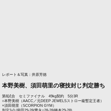
レポート＆写真：井原芳徳
本野美樹、須田萌里の寝技封じ判定勝ち
第8試合 セミファイナル 49kg契約 5分3R
○本野美樹（AACC／元DEEP JEWELSストロー級暫定王者）
×須田萌里（SCORPION GYM）
判定3-0 (柴田29-28/豊永○28-28/橋本29-28)