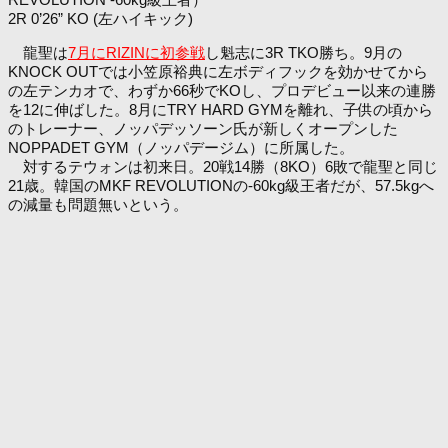
2R 0’26” KO (左ハイキック)
龍聖は
7月にRIZINに初参戦
し魁志に3R TKO勝ち。9月の
KNOCK OUTでは小笠原裕典に左ボディフックを効かせてから
の左テンカオで、わずか66秒でKOし、プロデビュー以来の連勝
を12に伸ばした。8月にTRY HARD GYMを離れ、子供の頃から
のトレーナー、ノッパデッソーン氏が新しくオープンした
NOPPADET GYM（ノッパデージム）に所属した。
対するテウォンは初来日。20戦14勝（8KO）6敗で龍聖と同じ
21歳。韓国のMKF REVOLUTIONの-60kg級王者だが、57.5kgへ
の減量も問題無いという。