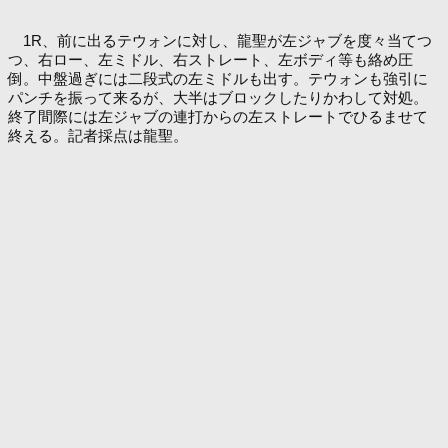
1R、前に出るテウォンに対し、龍聖が左ジャブを度々当てつ
つ、右ロー、左ミドル、右ストレート、左ボディ等も絡め圧
倒。中盤過ぎには二段式の左ミドルも出す。テウォンも強引に
パンチを振って来るが、大半はブロックしたりかわして対処。
終了間際には左ジャブの連打からの左ストレートでひるませて
終える。記者採点は龍聖。