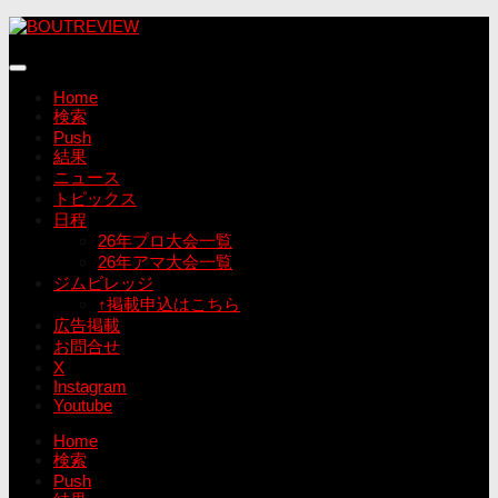
コ
ン
テ
ン
Home
ツ
検索
へ
Push
ス
結果
キ
ニュース
ッ
トピックス
プ
日程
26年プロ大会一覧
26年アマ大会一覧
ジムビレッジ
↑掲載申込はこちら
広告掲載
お問合せ
X
Instagram
Youtube
Home
検索
Push