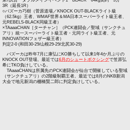
3R（延長1R）
○バズーカ巧樹（菅原道場／KNOCK OUT-BLACKライト級
（62.5kg）王者、WMAF世界＆MA日本スーパーライト級王者、
元REBELS-BLACK同級王者）
×TAaaaCHAN［ターチャン］（PCK連闘会／聖域（サンクチュ
アリ）統一スーパーライト級王者・元同ライト級王者、元
INNOVATIONフェザー級王者）
判定2-0 (和田30-29/山根29-29/北尻30-29)
バズーカは昨年7月に康弘にKO勝ちして以来1年4か月ぶりの
KNOCK OUT登場。最近では
6月のシュートボクシング
で笠原弘
希にTKO負けしている。
TAaaaCHANは所属先のPCK連闘会が仙台で開催している聖域
（サンクチュアリ）の2階級制覇王者。最近では8月のNKB新潟
大会で地元新潟の棚橋賢二郎に判定負けしている。