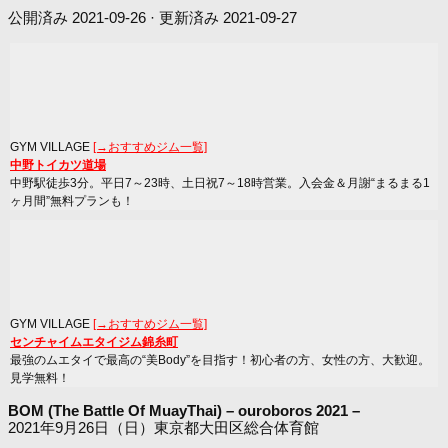
公開済み
2021-09-26
· 更新済み
2021-09-27
GYM VILLAGE
[→おすすめジム一覧]
中野トイカツ道場
中野駅徒歩3分。平日7～23時、土日祝7～18時営業。入会金＆月謝“まるまる1
ヶ月間”無料プランも！
GYM VILLAGE
[→おすすめジム一覧]
センチャイムエタイジム錦糸町
最強のムエタイで最高の“美Body”を目指す！初心者の方、女性の方、大歓迎。
見学無料！
BOM (The Battle Of MuayThai) – ouroboros 2021 –
2021年9月26日（日）東京都大田区総合体育館