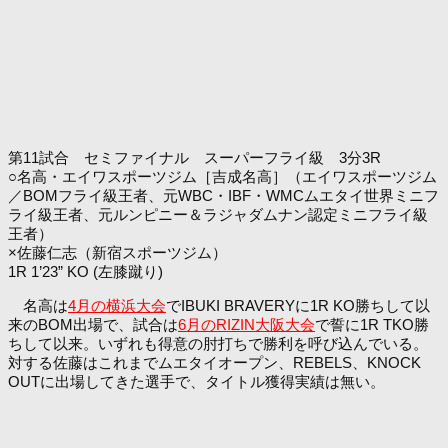
第11試合 セミファイナル スーパーフライ級 3分3R
○名高・エイワスポーツジム［吉成名高］（エイワスポーツジム
／BOMフライ級王者、元WBC・IBF・WMCムエタイ世界ミニフ
ライ級王者、元ルンピニー＆ラジャダムナン認定ミニフライ級
王者）
×佐藤仁志（新宿スポーツジム）
1R 1’23” KO (左膝蹴り)
名高は
4月の横浜大会
でIBUKI BRAVERYに1R KO勝ちして以
来のBOM出場で、試合は
6月のRIZIN大阪大会
で誓に1R TKO勝
ちして以来。いずれも得意の肘打ちで勝利を呼び込んでいる。
対する佐藤はこれまでムエタイオープン、REBELS、KNOCK
OUTに出場してきた選手で、タイトル獲得実績は無い。