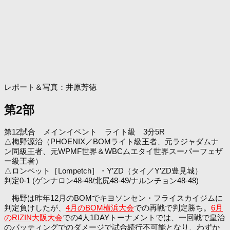
レポート＆写真：井原芳徳
第2部
第12試合 メインイベント ライト級 3分5R
△梅野源治（PHOENIX／BOMライト級王者、元ラジャダムナ
ン同級王者、元WPMF世界＆WBCムエタイ世界スーパーフェザ
ー級王者）
△ロンペット［Lompetch］・Y’ZD（タイ／Y’ZD豊見城）
判定0-1 (ゲンナロン48-48/北尻48-49/ナルンチョン48-48)
梅野は昨年12月のBOMでキヨソンセン・フライスカイジムに
判定負けしたが、
4月のBOM横浜大会
での再戦で判定勝ち。
6月
のRIZIN大阪大会
での4人1DAYトーナメントでは、一回戦で皇治
のバッティングでのダメージで試合続行不可能となり、わずか