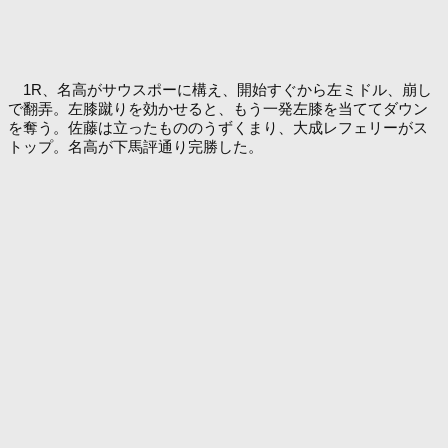
1R、名高がサウスポーに構え、開始すぐから左ミドル、崩し
で翻弄。左膝蹴りを効かせると、もう一発左膝を当ててダウン
を奪う。佐藤は立ったもののうずくまり、大成レフェリーがス
トップ。名高が下馬評通り完勝した。