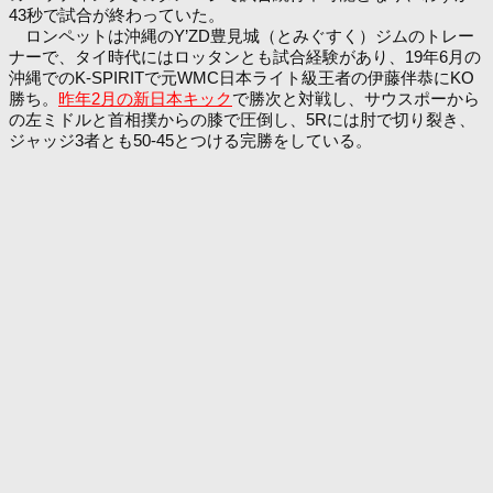
43秒で試合が終わっていた。
ロンペットは沖縄のY’ZD豊見城（とみぐすく）ジムのトレー
ナーで、タイ時代にはロッタンとも試合経験があり、19年6月の
沖縄でのK-SPIRITで元WMC日本ライト級王者の伊藤伴恭にKO
勝ち。
昨年2月の新日本キック
で勝次と対戦し、サウスポーから
の左ミドルと首相撲からの膝で圧倒し、5Rには肘で切り裂き、
ジャッジ3者とも50-45とつける完勝をしている。