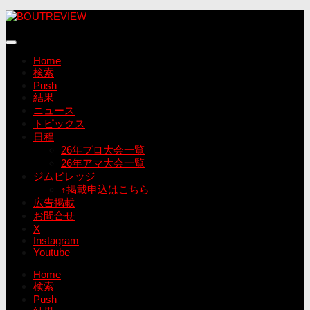
コ
ン
テ
ン
Home
ツ
検索
へ
Push
ス
結果
キ
ニュース
ッ
トピックス
プ
日程
26年プロ大会一覧
26年アマ大会一覧
ジムビレッジ
↑掲載申込はこちら
広告掲載
お問合せ
X
Instagram
Youtube
Home
検索
Push