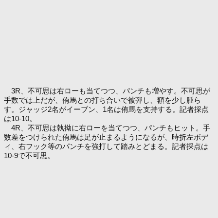
3R、不可思は右ローも当てつつ、パンチも増やす。不可思が
手数では上だが、侑馬との打ち合いで被弾し、額を少し腫ら
す。ジャッジ2名がイーブン、1名は侑馬を支持する。記者採点
は10-10。
4R、不可思は執拗に右ローを当てつつ、パンチもヒット。手
数差をつけられた侑馬は足が止まるようになるが、時折左ボデ
ィ、右フック等のパンチを強打して踏みとどまる。記者採点は
10-9で不可思。