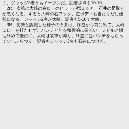
く、ジャッジ3者ともイーブンだ。記者採点も10-10。
2R、次第に大崎の右ローのヒットが増えると、石井の足取り
が悪くなる。すると大崎の右フック、左ボディも当たりだし優
勢になる。ジャッジ2者が大崎。記者も9-10で大崎。
3R、劣勢と認識した様子の石井は、序盤から前に出て、大崎
にローを打たせず、パンチと肘を積極的に振るい、ミドルと膝
も絡めて優位に。大崎は攻撃が減り、終盤にはパンチをもらっ
て少しふらつく。記者もジャッジ3名も石井につける。