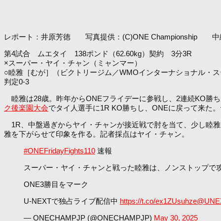
レポート：井原芳徳 写真提供：(C)ONE Championship 
第4試合 ムエタイ 138ポンド（62.60kg）契約 3分3R
×スーパー・ヤイ・チャン（ミャンマー）
○睦雅［むが］（ビクトリージム／WMOインターナショナル・
判定0-3
睦雅は28歳。昨年からONEフライデーに参戦し、2連続KO勝
ク後楽園大会
でタイ人選手に1R KO勝ちし、ONEに戻って来た
1R、中盤過ぎからヤイ・チャンが接近戦で肘を当て、少し睦雅
雅を下がらせて印象を作る。記者採点はヤイ・チャン。
#ONEFridayFights110
速報
スーパー・ヤイ・チャンと戦った睦雅は、ノンストップで
ONE3勝目をマーク
U-NEXTで独占ライブ配信中
https://t.co/ex1ZUsuhze
@UNEX
— ONECHAMPJP (@ONECHAMPJP)
May 30, 2025