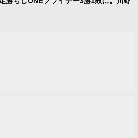
判定勝ちしONEフライデー3勝1敗に。川野