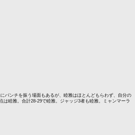
にパンチを振う場面もあるが、睦雅はほとんどもらわず、自分の
睦雅。合計28-29で睦雅。ジャッジ3者も睦雅。ミャンマーラ