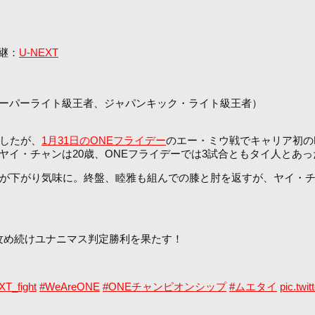
中継：
U-NEXT
スーパーライト級王者、ジャパンキック・ライト級王者）
ちしたが、
1月31日のONEフライデー
のエー・ミウ戦でキャリア初の
。ヤイ・チャンは20歳、ONEフライデーでは3試合ともタイ人とあっ
が下がり気味に。終盤、睦雅も組んでの膝と肘を返すが、ヤイ・チ
攻め続けユナニマス判定勝利を果たす！
T_fight
#WeAreONE
#ONEチャンピオンシップ
#ムエタイ
pic.tw