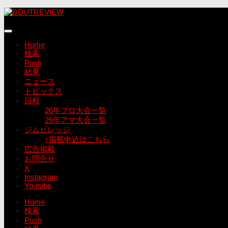
コ
ン
テ
ン
Home
ツ
検索
へ
Push
ス
結果
キ
ニュース
ッ
トピックス
プ
日程
26年プロ大会一覧
26年アマ大会一覧
ジムビレッジ
↑掲載申込はこちら
広告掲載
お問合せ
X
Instagram
Youtube
Home
検索
Push