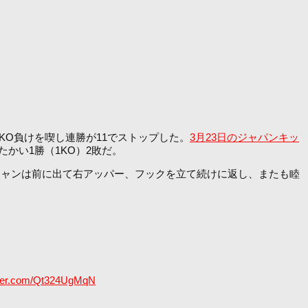
KO負けを喫し連勝が11でストップした。
3月23日のジャパンキッ
たかい1勝（1KO）2敗だ。
ャンは前に出て右アッパー、フックを立て続けに返し、またも睦
itter.com/Qt324UgMqN