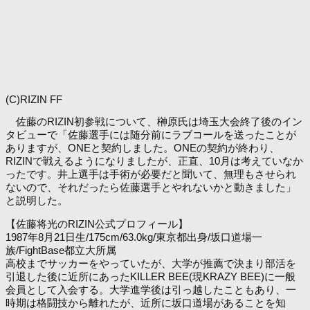
(C)RIZIN FF
佐藤のRIZIN初参戦について、榊原氏は埼玉大会終了後のイン
タビューで「佐藤選手には随分前にラブコールを送ったことが
ありますが、ONEと契約しました。ONEの契約が終わり、
RIZINで戦えるようになりましたが、正直、10月は考えていなか
ったです。井上選手は手術が必要だと聞いて、無理もさせられ
ないので、それだったら佐藤選手とやれないかと動きました」
と説明した。
【佐藤将光のRIZIN公式プロフィール】
1987年8月21日生/175cm/63.0kg/東京都出身/坂口道場一
族/FightBase都立大所属
高校までサッカーをやっていたが、大学が推薦で決まり部活を
引退した後に近所にあったKILLER BEE(現KRAZY BEE)に一般
会員として入会する。大学進学後は引っ越したこともあり、一
時期は格闘技から離れたが、近所に坂口道場があることを知