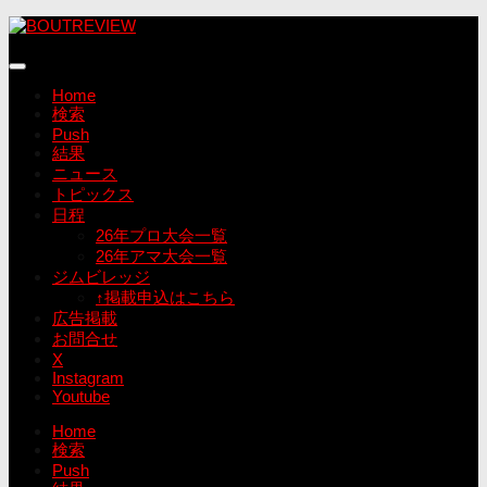
コ
ン
テ
ン
Home
ツ
検索
へ
Push
ス
結果
キ
ニュース
ッ
トピックス
プ
日程
26年プロ大会一覧
26年アマ大会一覧
ジムビレッジ
↑掲載申込はこちら
広告掲載
お問合せ
X
Instagram
Youtube
Home
検索
Push