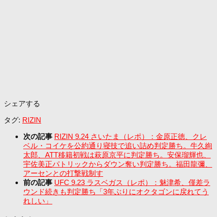
シェアする
タグ:
RIZIN
次の記事
RIZIN 9.24 さいたま（レポ）：金原正徳、クレ
ベル・コイケを公約通り寝技で追い詰め判定勝ち。牛久絢
太郎、ATT移籍初戦は萩原京平に判定勝ち。安保瑠輝也、
宇佐美正パトリックからダウン奪い判定勝ち。福田龍彌、
アーセンとの打撃戦制す
前の記事
UFC 9.23 ラスベガス（レポ）：魅津希、僅差ラ
ウンド続きも判定勝ち「3年ぶりにオクタゴンに戻れてう
れしい」