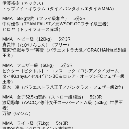
伊藤裕樹（ネックス）
トップノイ・キウラム
（タイ／バンタオムエタイ＆MMA）
MMA 58kg契約（フライ級相当） 5分3R
中村優作（TEAM FAUST／元WSOF-GCフライ級王者）
ヒロヤ（トライフォース赤坂）
MMA ヘビー級（120kg） 5分3R
貴賢神［たかけんしん］（フリー）
荒東“怪獣キラー”英貴（パラエストラ大阪／GRACHAN無差別級
王者）
MMA フェザー級（66kg） 5分3R
ビクター［ビクトル］・コレスニック
（ロシア／タイガームエ
タイ/Kuznya／セルビアンBC＆ロシア・オープンFCフェザー級
王者）
高木 凌（パラエストラ八王子／パンクラス・フェザー級2位）
MMA 女子52.5kg契約（ストロー級相当） 5分3R
渡辺彩華（AACC／修斗女子スーパーアトム級（50kg）世界王
者）
万智（67ジム）
MMA ライト級（71kg） 5分3R
渡慶次幸平（クロスポイント吉祥寺）