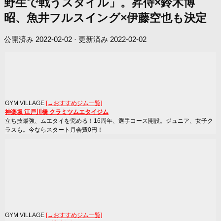
野生で戦うスタイル」。昇侍×鈴木博
昭、魚井フルスイング×伊藤空也も決定
公開済み
2022-02-02
· 更新済み
2022-02-02
GYM VILLAGE
[→おすすめジム一覧]
神楽坂 江戸川橋 クラミツムエタイジム
立ち技最強、ムエタイを究める！16周年、選手コース開設。ジュニア、女子ク
ラスも。今ならスタート月会費0円！
GYM VILLAGE
[→おすすめジム一覧]