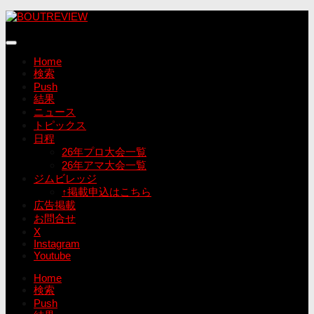
コ
ン
テ
ン
Home
ツ
検索
へ
Push
ス
結果
キ
ニュース
ッ
トピックス
プ
日程
26年プロ大会一覧
26年アマ大会一覧
ジムビレッジ
↑掲載申込はこちら
広告掲載
お問合せ
X
Instagram
Youtube
Home
検索
Push