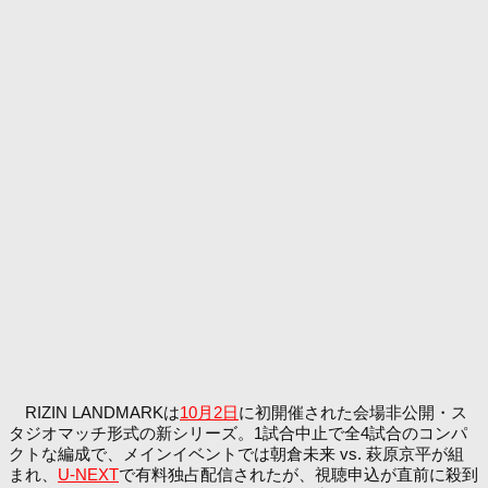
RIZIN LANDMARKは
10月2日
に初開催された会場非公開・ス
タジオマッチ形式の新シリーズ。1試合中止で全4試合のコンパ
クトな編成で、メインイベントでは朝倉未来 vs. 萩原京平が組
まれ、
U-NEXT
で有料独占配信されたが、視聴申込が直前に殺到