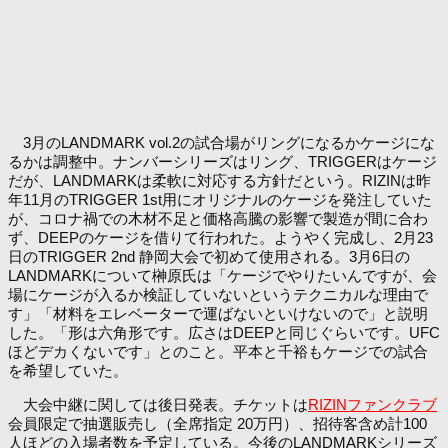
3月のLANDMARK vol.2の試合場がリングになるかケージにな
るかは調整中。ナンバーシリーズはリング、TRIGGERはケージ
だが、LANDMARKは柔軟に対応する方針だという。RIZINは昨
年11月のTRIGGER 1st用にオリジナルのケージを発注していた
が、コロナ禍での木材不足と価格高騰の影響で製造が間に合わ
ず、DEEPのケージを借りて行われた。ようやく完成し、2月23
日のTRIGGER 2nd 静岡大会で初めて使用される。3月6日の
LANDMARKについて榊原氏は「ケージでやりたいんですが、会
場にケージが入るか検証していないというテクニカルな理由で
す」「材料をエレベーターで運ばないといけないので」と説明
した。「形は六角形です。広さはDEEPと同じぐらいです。UFC
ほどデカくないです」とのこと。平本と千裕もケージでの試合
を希望していた。
大会中継に関しては後日発表。チケットは
RIZINファンクラブ
会員限定で抽選販売し（全席指定 20万円）、招待客含め計100
人ほどの入場者数を予定している。今後のLANDMARKシリーズ