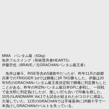
MMA バンタム級（61kg）
魚井フルスイング（和術慧舟會HEARTS）
伊藤空也（BRAVE／元GRACHANバンタム級王者）
魚井は修斗、RISE等含め5連敗中だったが、昨年11月の故郷
兵庫でのTRIGGER 1stでは獅庵に1R TKO勝ちした。伊藤は20
年9月のGRACHANバンタム級王座決定戦で獅庵に判定勝ちした
ことがある。昨年のRIZINバンタム級日本GPに参戦し、一回戦
で金太郎に判定負けしたが、激しい打ち合いで印象を残した。
10月のLANDMARK Vol.1でも試合が組まれたがコロナに感染し
欠場していた。12月のGRACHANでは手塚基伸に1R腕十字で一
本負けしGRACHANのベルトを失っている。