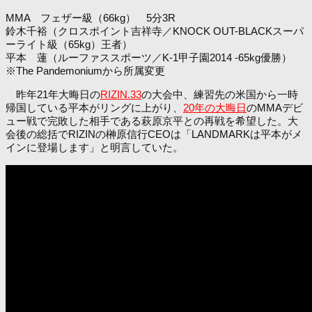
MMA フェザー級（66kg） 5分3R
鈴木千裕（クロスポイント吉祥寺／KNOCK OUT-BLACKスーパ
ーライト級（65kg）王者）
平本 蓮（ルーファススポーツ／K-1甲子園2014 -65kg優勝）
※The Pandemoniumから所属変更
昨年21年大晦日の
RIZIN.33
の大会中、練習先の米国から一時
帰国している平本がリングに上がり、
20年の大晦日
のMMAデビ
ュー戦で完敗した相手である萩原京平との再戦を希望した。大
会後の総括でRIZINの榊原信行CEOは「LANDMARKは平本がメ
インに登場します」と明言していた。