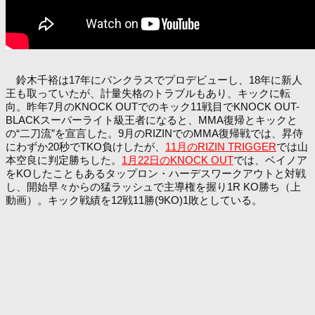
鈴木千裕は17年にパンクラスでプロデビューし、18年に新人
王も取っていたが、計量失格のトラブルもあり、キックに転
向。昨年7月のKNOCK OUTでのキック11戦目でKNOCK OUT-
BLACKスーパーライト級王者になると、MMA復帰とキックと
の“二刀流”を宣言した。9月のRIZINでのMMA復帰戦では、昇侍
にわずか20秒でTKO負けしたが、
11月のRIZIN TRIGGER
では山
本空良に判定勝ちした。
1月22日のKNOCK OUT
では、ベイノア
をKOしたこともあるタップロン・ハーデスワークアウトと対戦
し、開始早々からの猛ラッシュで主導権を握り1R KO勝ち（上
動画）。キック戦績を12戦11勝(9KO)1敗としている。