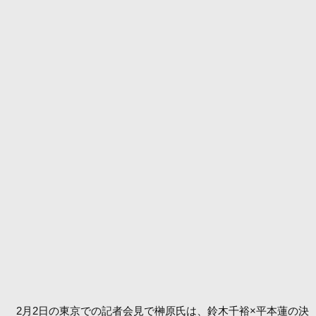
2月2日の東京での記者会見で榊原氏は、鈴木千裕×平本蓮の決