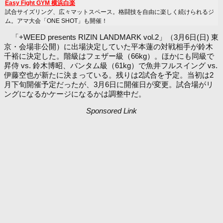
Easy Fight GYM 横浜白楽
試合サイズリング、広々マットスペース。格闘技を自由に楽しく続けられるジ
ム。アマ大会「ONE SHOT」も開催！
「+WEED presents RIZIN LANDMARK vol.2」（3月6日(日) 東
京・会場非公開）に出場決定していた平本蓮の対戦相手が鈴木
千裕に決定した。階級はフェザー級（66kg）。ほかにも同級で
昇侍 vs. 鈴木博昭、バンタム級（61kg）で魚井フルスイング vs.
伊藤空也が新たに決まっている。残りは2試合を予定。当初は2
月下旬開催予定だったが、3月6日に開催日が変更。試合場がリ
ングになるかケージになるかは調整中だ。
Sponsored Link