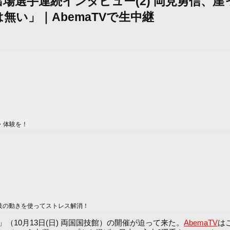
両国国技館：出場選手連続インタビュー(2) 岡見
い」｜AbemaTVで生中継
・体験を！
技の動きを使ってストレス解消！
 世紀」（10月13日(日) 両国国技館）の開催が迫って来た。
AbemaTV
は