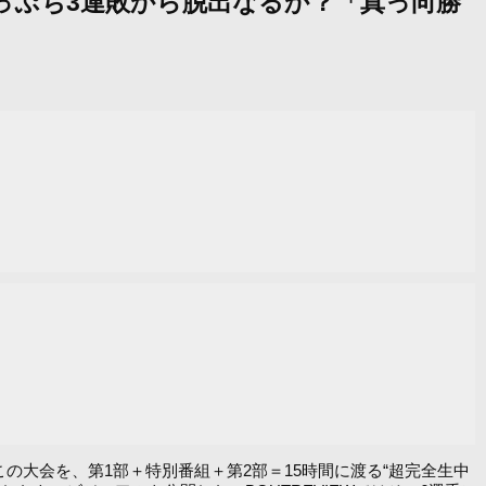
勇信、崖っぷち3連敗から脱出なるか？「真っ向勝
この大会を、第1部＋特別番組＋第2部＝15時間に渡る“超完全生中