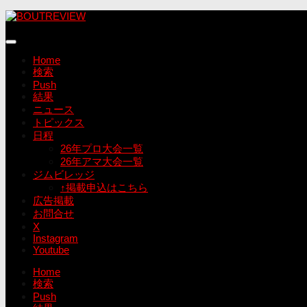
コ
ン
テ
ン
Home
ツ
検索
へ
Push
ス
結果
キ
ニュース
ッ
トピックス
プ
日程
26年プロ大会一覧
26年アマ大会一覧
ジムビレッジ
↑掲載申込はこちら
広告掲載
お問合せ
X
Instagram
Youtube
Home
検索
Push