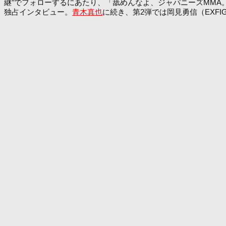
継”でフォローするにあたり、「舐めんなよ、ジャパニーズMMA。
独占インタビュー。
青木真也
に続き、第2弾では岡見勇信（EXFI