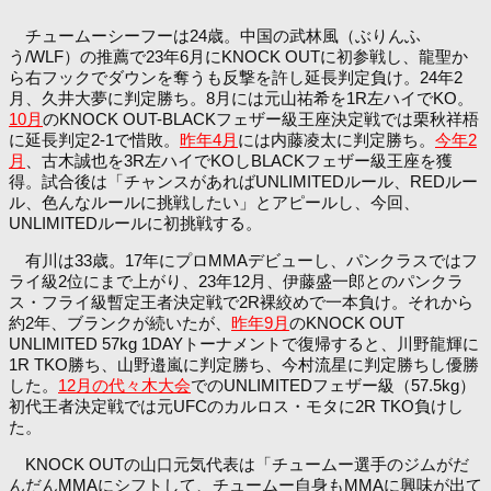
チュームーシーフーは24歳。中国の武林風（ぶりんふ
う/WLF）の推薦で23年6月にKNOCK OUTに初参戦し、龍聖か
ら右フックでダウンを奪うも反撃を許し延長判定負け。24年2
月、久井大夢に判定勝ち。8月には元山祐希を1R左ハイでKO。
10月
のKNOCK OUT-BLACKフェザー級王座決定戦では栗秋祥梧
に延長判定2-1で惜敗。
昨年4月
には内藤凌太に判定勝ち。
今年2
月
、古木誠也を3R左ハイでKOしBLACKフェザー級王座を獲
得。試合後は「チャンスがあればUNLIMITEDルール、REDルー
ル、色んなルールに挑戦したい」とアピールし、今回、
UNLIMITEDルールに初挑戦する。
有川は33歳。17年にプロMMAデビューし、パンクラスではフ
ライ級2位にまで上がり、23年12月、伊藤盛一郎とのパンクラ
ス・フライ級暫定王者決定戦で2R裸絞めで一本負け。それから
約2年、ブランクが続いたが、
昨年9月
のKNOCK OUT
UNLIMITED 57kg 1DAYトーナメントで復帰すると、川野龍輝に
1R TKO勝ち、山野邉嵐に判定勝ち、今村流星に判定勝ちし優勝
した。
12月の代々木大会
でのUNLIMITEDフェザー級（57.5kg）
初代王者決定戦では元UFCのカルロス・モタに2R TKO負けし
た。
KNOCK OUTの山口元気代表は「チュームー選手のジムがだ
んだんMMAにシフトして、チュームー自身もMMAに興味が出て