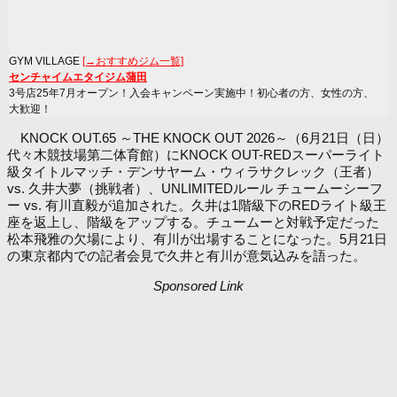
GYM VILLAGE
[→おすすめジム一覧]
センチャイムエタイジム蒲田
3号店25年7月オープン！入会キャンペーン実施中！初心者の方、女性の方、
大歓迎！
KNOCK OUT.65 ～THE KNOCK OUT 2026～（6月21日（日）
代々木競技場第二体育館）にKNOCK OUT-REDスーパーライト
級タイトルマッチ・デンサヤーム・ウィラサクレック（王者）
vs. 久井大夢（挑戦者）、UNLIMITEDルール チュームーシーフ
ー vs. 有川直毅が追加された。久井は1階級下のREDライト級王
座を返上し、階級をアップする。チュームーと対戦予定だった
松本飛雅の欠場により、有川が出場することになった。5月21日
の東京都内での記者会見で久井と有川が意気込みを語った。
Sponsored Link