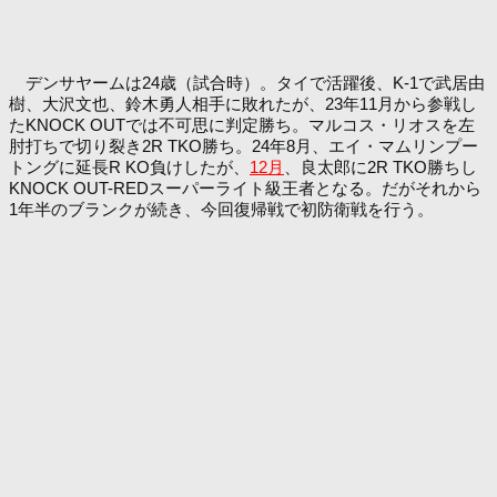
デンサヤームは24歳（試合時）。タイで活躍後、K-1で武居由
樹、大沢文也、鈴木勇人相手に敗れたが、23年11月から参戦し
たKNOCK OUTでは不可思に判定勝ち。マルコス・リオスを左
肘打ちで切り裂き2R TKO勝ち。24年8月、エイ・マムリンプー
トングに延長R KO負けしたが、
12月
、良太郎に2R TKO勝ちし
KNOCK OUT-REDスーパーライト級王者となる。だがそれから
1年半のブランクが続き、今回復帰戦で初防衛戦を行う。