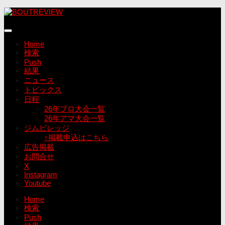
コ
ン
テ
ン
Home
ツ
検索
へ
Push
ス
結果
キ
ニュース
ッ
トピックス
プ
日程
26年プロ大会一覧
26年アマ大会一覧
ジムビレッジ
↑掲載申込はこちら
広告掲載
お問合せ
X
Instagram
Youtube
Home
検索
Push