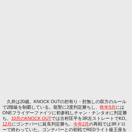
久井は20歳。KNOCK OUTの肘有り・肘無しの双方のルール
で2階級を制覇している。龍聖に2度判定勝ちし、
昨年9月
には
ONEフライデーファイツに初参戦しチャン・チンタオに判定勝
ち。
10月のKNOCK OUT
では古村匡平を3R左ストレートでKO。
12月
にゴンナパーに延長判定勝ち。
今年2月
の再戦では3Rドロ
ーで終わっていた。ゴンナパーとの初戦でREDライト級王座を