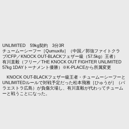
UNLIMITED 59kg契約 3分3R
チュームーシーフー［Qumuxifu］（中国／郭強ファイトクラ
ブ/CFP／KNOCK OUT-BLACKフェザー級（57.5kg）王者）
有川直毅（フリー／THE KNOCK OUT FIGHTER UNLIMITED
57kg 1DAYトーナメント優勝）※K-PLACEから所属変更
KNOCK OUT-BLACKフェザー級王者・チュームーシーフーと
UNLIMITEDルールで対戦予定だった松本飛雅［ひゅうが］（パ
ラエストラ広島）が負傷欠場し、有川直毅が代わってチューム
ーと戦うことになった。