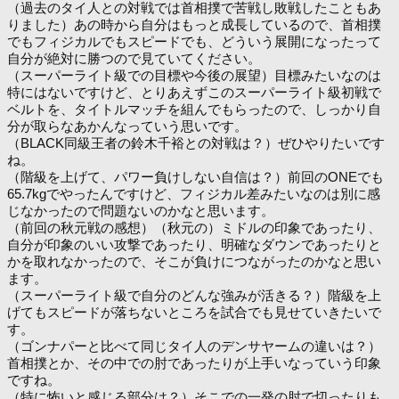
（過去のタイ人との対戦では首相撲で苦戦し敗戦したこともあ
りました）あの時から自分はもっと成長しているので、首相撲
でもフィジカルでもスピードでも、どういう展開になったって
自分が絶対に勝つので見ていてください。
（スーパーライト級での目標や今後の展望）目標みたいなのは
特にはないですけど、とりあえずこのスーパーライト級初戦で
ベルトを、タイトルマッチを組んでもらったので、しっかり自
分が取らなあかんなっていう思いです。
（BLACK同級王者の鈴木千裕との対戦は？）ぜひやりたいです
ね。
（階級を上げて、パワー負けしない自信は？）前回のONEでも
65.7kgでやったんですけど、フィジカル差みたいなのは別に感
じなかったので問題ないのかなと思います。
（前回の秋元戦の感想）（秋元の）ミドルの印象であったり、
自分が印象のいい攻撃であったり、明確なダウンであったりと
かを取れなかったので、そこが負けにつながったのかなと思い
ます。
（スーパーライト級で自分のどんな強みが活きる？）階級を上
げてもスピードが落ちないところを試合でも見せていきたいで
す。
（ゴンナパーと比べて同じタイ人のデンサヤームの違いは？）
首相撲とか、その中での肘であったりが上手いなっていう印象
ですね。
（特に怖いと感じる部分は？）そこでの一発の肘で切ったりも