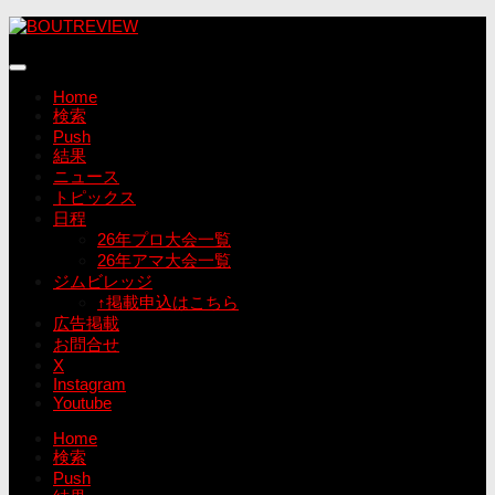
コ
ン
テ
ン
Home
ツ
検索
へ
Push
ス
結果
キ
ニュース
ッ
トピックス
プ
日程
26年プロ大会一覧
26年アマ大会一覧
ジムビレッジ
↑掲載申込はこちら
広告掲載
お問合せ
X
Instagram
Youtube
Home
検索
Push