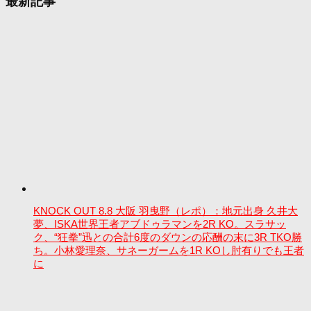
最新記事
KNOCK OUT 8.8 大阪 羽曳野（レポ）：地元出身 久井大
夢、ISKA世界王者アブドゥラマンを2R KO。スラサッ
ク、“狂拳”迅との合計6度のダウンの応酬の末に3R TKO勝
ち。小林愛理奈、サネーガームを1R KOし肘有りでも王者
に