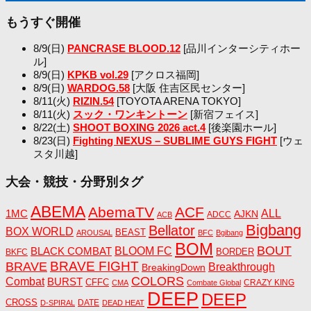
もうすぐ開催
8/9(日)
PANCRASE BLOOD.12
[品川インターシティホー
ル]
8/9(日)
KPKB vol.29
[アクロス福岡]
8/9(日)
WARDOG.58
[大阪 住吉区民センター]
8/11(火)
RIZIN.54
[TOYOTA ARENA TOKYO]
8/11(火)
スック・ワンキントーン
[新宿フェイス]
8/22(土)
SHOOT BOXING 2026 act.4
[後楽園ホール]
8/23(日)
Fighting NEXUS – SUBLIME GUYS FIGHT
[ウェ
スタ川越]
大会・競技・分野別タグ
ABEMA
AbemaTV
ACF
1MC
ALL
AJKN
ADCC
ACB
Bigbang
Bellator
BOX WORLD
BEAST
AROUSAL
BFC
Bgibang
BOM
BOUT
BLACK COMBAT
BLOOM FC
BORDER
BKFC
BRAVE FIGHT
BRAVE
Breakthrough
BreakingDown
COLORS
Combat
BURST
CFFC
CRAZY KING
CMA
Combate Global
DEEP
DEEP
CROSS
DATE
D-SPIRAL
DEAD HEAT