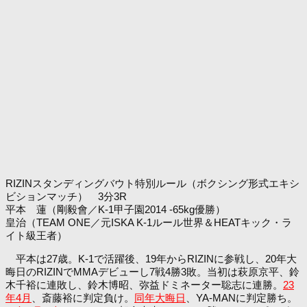
RIZINスタンディングバウト特別ルール（ボクシング形式エキシ
ビションマッチ） 3分3R
平本 蓮（剛毅會／K-1甲子園2014 -65kg優勝）
皇治（TEAM ONE／元ISKA K-1ルール世界＆HEATキック・ラ
イト級王者）
平本は27歳。K-1で活躍後、19年からRIZINに参戦し、20年大
晦日のRIZINでMMAデビューし7戦4勝3敗。当初は萩原京平、鈴
木千裕に連敗し、鈴木博昭、弥益ドミネーター聡志に連勝。
23
年4月
、斎藤裕に判定負け。
同年大晦日
、YA-MANに判定勝ち。