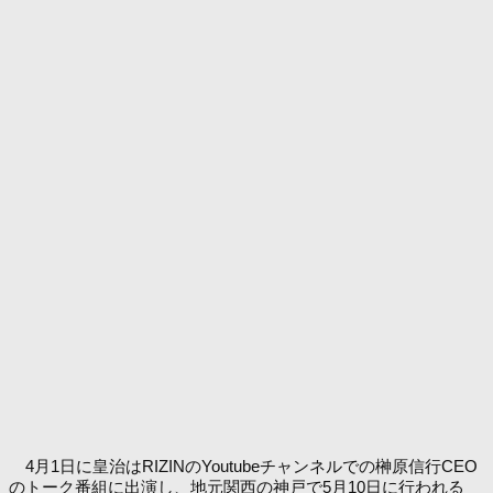
4月1日に皇治はRIZINのYoutubeチャンネルでの榊原信行CEO
のトーク番組に出演し、地元関西の神戸で5月10日に行われる