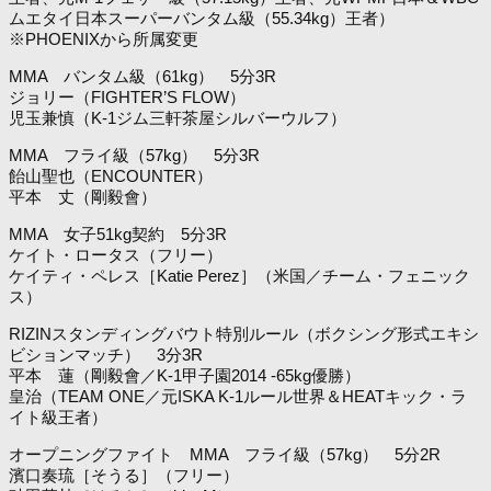
ムエタイ日本スーパーバンタム級（55.34kg）王者）
※PHOENIXから所属変更
MMA バンタム級（61kg） 5分3R
ジョリー（FIGHTER’S FLOW）
児玉兼慎（K-1ジム三軒茶屋シルバーウルフ）
MMA フライ級（57kg） 5分3R
飴山聖也（ENCOUNTER）
平本 丈（剛毅會）
MMA 女子51kg契約 5分3R
ケイト・ロータス（フリー）
ケイティ・ペレス［Katie Perez］（米国／チーム・フェニック
ス）
RIZINスタンディングバウト特別ルール（ボクシング形式エキシ
ビションマッチ） 3分3R
平本 蓮（剛毅會／K-1甲子園2014 -65kg優勝）
皇治（TEAM ONE／元ISKA K-1ルール世界＆HEATキック・ラ
イト級王者）
オープニングファイト MMA フライ級（57kg） 5分2R
濱口奏琉［そうる］（フリー）