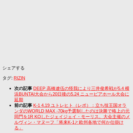
シェアする
タグ:
RIZIN
次の記事
DEEP 高橋遼伍の怪我により三井俊希戦が5.4 横
浜BUNTAI大会から20日後の5.24 ニューピアホール大会に
延期
前の記事
K-1 4.19 ユトレヒト（レポ）：立ち技王国オラ
ンダのWORLD MAX -70kg予選制したのは決勝で格上の元
同門を1R KOしたジェイジェイ・モーリス。大会主催のメ
ルヴィン・マヌーフ「将来K-1と欧州各地で何か仕掛け
る」