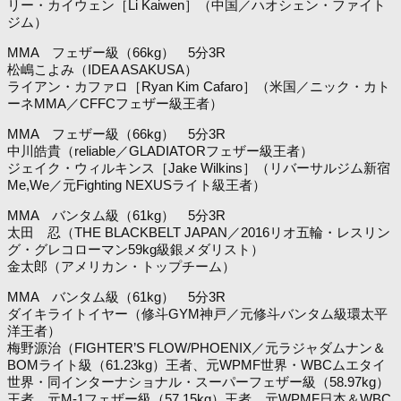
リー・カイウェン［Li Kaiwen］（中国／ハオシェン・ファイト
ジム）
MMA フェザー級（66kg） 5分3R
松嶋こよみ（IDEA ASAKUSA）
ライアン・カファロ［Ryan Kim Cafaro］（米国／ニック・カト
ーネMMA／CFFCフェザー級王者）
MMA フェザー級（66kg） 5分3R
中川皓貴（reliable／GLADIATORフェザー級王者）
ジェイク・ウィルキンス［Jake Wilkins］（リバーサルジム新宿
Me,We／元Fighting NEXUSライト級王者）
MMA バンタム級（61kg） 5分3R
太田 忍（THE BLACKBELT JAPAN／2016リオ五輪・レスリン
グ・グレコローマン59kg級銀メダリスト）
金太郎（アメリカン・トップチーム）
MMA バンタム級（61kg） 5分3R
ダイキライトイヤー（修斗GYM神戸／元修斗バンタム級環太平
洋王者）
梅野源治（FIGHTER’S FLOW/PHOENIX／元ラジャダムナン＆
BOMライト級（61.23kg）王者、元WPMF世界・WBCムエタイ
世界・同インターナショナル・スーパーフェザー級（58.97kg）
王者、元M-1フェザー級（57.15kg）王者、元WPMF日本＆WBC