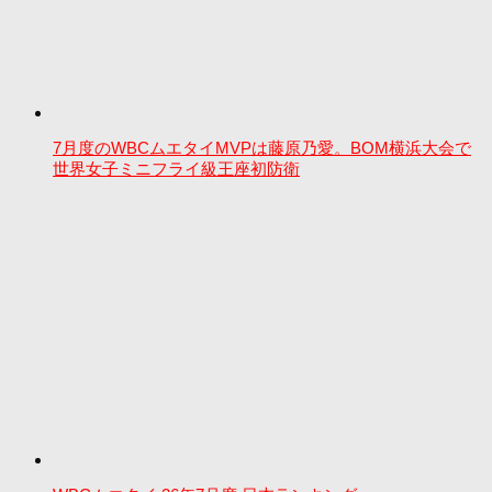
7月度のWBCムエタイMVPは藤原乃愛。BOM横浜大会で
世界女子ミニフライ級王座初防衛