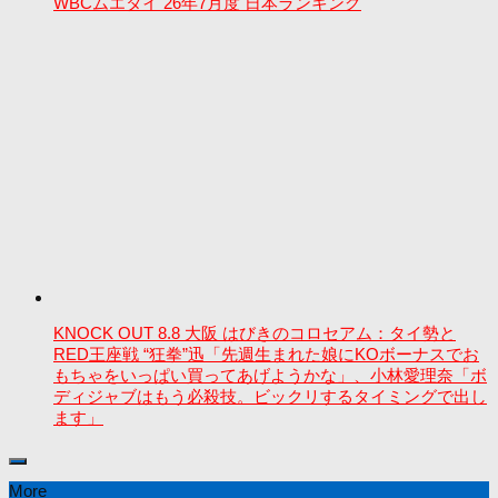
WBCムエタイ 26年7月度 日本ランキング
KNOCK OUT 8.8 大阪 はびきのコロセアム：タイ勢と
RED王座戦 “狂拳”迅「先週生まれた娘にKOボーナスでお
もちゃをいっぱい買ってあげようかな」、小林愛理奈「ボ
ディジャブはもう必殺技。ビックリするタイミングで出し
ます」
More