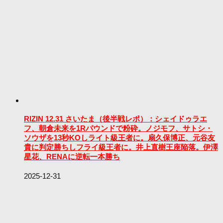
RIZIN 12.31 さいたま（後半戦レポ）：シェイドゥラエ
フ、朝倉未来を1Rパウンドで粉砕。ノジモフ、サトシ・
ソウザを13秒KOしライト級王者に。扇久保博正、元谷友
貴に判定勝ちしフライ級王者に。井上直樹王座陥落。伊澤
星花、RENAに逆転一本勝ち
2025-12-31