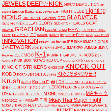
JEWELS
DEEP☆KICK
DEMOLITION
DEFEAT
EM
Fighting
FIGHT CLUB
Eruption
Eternal
Legend
EXECUTIVE FIGHT
NEXUS
GLADIATOR
GAINA魂
GFG
FIRSTMATCH
GLORY
GOAT
GLEAT
GLORY OF HEROES
GLADIATOR KICK
GRACHAN
HEAT
GRANDSLAM
GRACHA
HOLYFIELD JAPAN
IGF
Impact in Paris
IMMAF
HOPE
IBFムエタイ
IMSA
IMPACT
INNOATION
INNOVATION
ISKA
Invicta
IRE
J-GIRLS
iSMOS
INNOVATON
J-NETWORK
JMMAF
JFKO
JMAEXPO
JANJIRA SPIRIT
JMMA
K-1
JMOC
KHAOS
K-SPIRIT
Rookies Cup
KAKUMEI
KICK
KICK BOXING WORLD CUP
KING
ADDICT!
KICKJAM
KING OF KINGS
KNOCK OUT
KING OF STRIKERS
KINGS CUP
KROSS×OVER
KODO
KORAKUEN JAMBULL
KPKB
Krush
Kunlun Fight
LDH
LEGEND
LEGEND（アーツ
Ks-CUP
LEGION
主催）
LEGEND（ボクシング）
LEGION☆JAPAN
Level-G
MAキック
M-ONE
LFA
M-1 JAPAN
M-1ムエタイ
MAS FIGHT
MAX FC
MuayThai Super Fight
MMA甲子園
MEGA2021
MFP
NEW GATE
MUSASHI ROCK FESTIVAL
NARIAGARI
MVP MMA
Naiza FC
NJKF
NKB