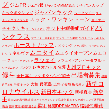
グ
ジムPR
ジム情報
ジャパンカップ
ジャパンAMMA協会
ジャパンキック
キックボクシング
ジークンドー
スッ
スック・ワンキントーン
セミナー
ク・ムエタイランド
パ
ネット中継番組ガイド
チャクリキ
チームティアラ
ンクラス
ベラトール
ファイターズギルド
ブラジリアン柔術
ベルトレ
ホーストカップ
ボクシング
マッハ祭り
スリング
マリオンアパ
ムエタイ
ムエタイオープン
ミネルヴァ
ムエロ
レル
ラウェイ
ーク
ラウェイ×アンビータブル
ュートボクシング
ラ
九州プロキック
レキオバトル名護
リングス
ジャダムナン
修斗
出場者募集
全日本キックボクシング協会
出場
新型コ
巌流島
大和
広告
千葉キック
心技館
敬天愛人
選手募集
ロナウイルス
新日本キック
新空
新極真会
手
日本MMA審判機構
日本キックボクシング協議会
日本キックボクシング選手協会
格闘代理戦
柔術
格闘DREAMERS
映画
書評
東北格闘技連合会