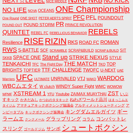
NEXT☆LEVEL
NO KICK
NICE MIDDLE
ONE Championship
NO LIFE
OCEANS
NOVA
PFC
PFL
POUNDOUT
One Round
ONE SHOT
PETER AERTS SPIRIT
PR
POUND STORM
PRINCE REVOLUTION
POUND OUT
REBELS
QUINTET
REBEL FC
REBELLIOUS BEHAVIOR
RISE
RIZIN
RKS
ROMAN
ROAD FC
Resilience
RWS
S-BATTLE
SCF
SIT
SCRAP&BUILD
SCRAMBLE
SCRAP＆BUILD
Stand up
STRIKE NEXUS
SPACE ONE
STYLE
SKKB
THE MATCH
TENKAICHI
TOP
TFC
The Fight Day
TKO
TTF CHALLENGE
BRIGHTS
TWOFC
U-NEXT
TOPTIER
UAE
UFC
WARDOG
UNRIVALED
VTJ
Warriors
ULTIMATE
WAKO
WBCムエタイ
WINDY Super Fight
WMC
W clutch
WOWOW
ZST
XSTREAM 1
いぶ
Youtube
ZAIMAX MUAYTHAI
YFU
WPMF
すキック
ねわざワールド品川
かきだみし
かつおのタタキック
はまっこムエ
アマチュアキックボクシング協議会
アルティメットシューティング
ア
タイジム
キングダムエルガイツ
ギー
ンビータブル
キックボクシング振興会
ラームエ
コンバットレ
グラップリング
コラム
クンクメール
シュートボクシン
スリング
サンボ
ゴールドジム