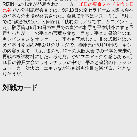
RIZINへの出場が発表された。一方、
18日の東京ミッドタウン日
比谷
での公開記者会見では、9月10日の京セラドーム大阪大会へ
の平本らの出場が発表された。会見で平本はマスコミに「9月ま
でに1試合挟むか」と聞かれ「挟むのもアリです」とコメントし
た。榊原氏は5月10日の神戸での皇治の相手を平本以外にする予
定だったが、この平本の言葉を聞き、急きょ平本に皇治とのエ
キシビションをオファーし、平本も了承した。非公式戦とはい
え平本は今回約2年ぶりのリングで、榊原氏は5月10日のエキシ
の内容を見て、4カ月後の9月10日の大阪大会での平本と未来の
再戦の検討材料にしたい考えだ。ややマニアックな感もある5月
10日の神戸大会のラインナップの中で、平本と皇治のトラッシ
ュトーカー対決は、エキシながらも最も注目を浴びることとな
りそうだ。
対戦カード