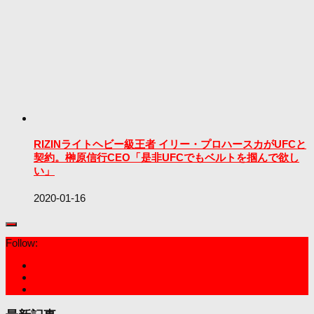
RIZINライトヘビー級王者 イリー・プロハースカがUFCと
契約。榊原信行CEO「是非UFCでもベルトを掴んで欲し
い」
2020-01-16
Follow: