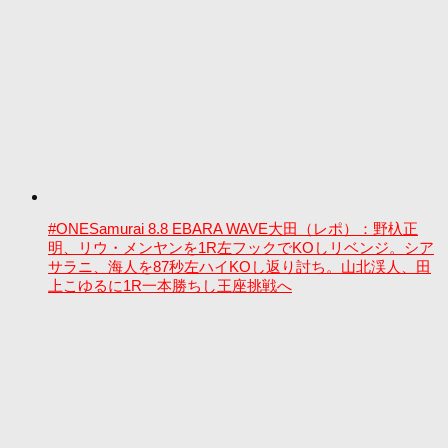
#ONESamurai 8.8 EBARA WAVE大田（レポ）：野杁正
明、リウ・メンヤンを1R左フックでKOしリベンジ。シア
サラニ、海人を87秒左ハイKOし返り討ち。山北渓人、田
上こゆるに1R一本勝ちし王座挑戦へ