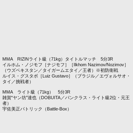
MMA RIZINライト級（71kg）タイトルマッチ 5分3R
イルホム・ノジモフ［ナジモフ］［Ilkhom Nazimov/Nozimov］
（ウズベキスタン／タイガームエタイ／王者）※初防衛戦
ルイス・グスタボ［Luiz Gustavo］（ブラジル／エヴォルサオ・
タイ／挑戦者）
MMA ライト級（71kg） 5分3R
雑賀“ヤン坊”達也（DOBUITA／パンクラス・ライト級2位・元王
者）
宇佐美正パトリック（Battle-Box）