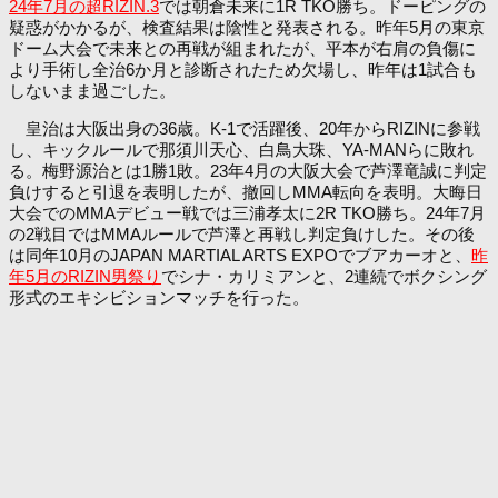
24年7月の超RIZIN.3
では朝倉未来に1R TKO勝ち。ドーピングの
疑惑がかかるが、検査結果は陰性と発表される。昨年5月の東京
ドーム大会で未来との再戦が組まれたが、平本が右肩の負傷に
より手術し全治6か月と診断されたため欠場し、昨年は1試合も
しないまま過ごした。
皇治は大阪出身の36歳。K-1で活躍後、20年からRIZINに参戦
し、キックルールで那須川天心、白鳥大珠、YA-MANらに敗れ
る。梅野源治とは1勝1敗。23年4月の大阪大会で芦澤竜誠に判定
負けすると引退を表明したが、撤回しMMA転向を表明。大晦日
大会でのMMAデビュー戦では三浦孝太に2R TKO勝ち。24年7月
の2戦目ではMMAルールで芦澤と再戦し判定負けした。その後
は同年10月のJAPAN MARTIAL ARTS EXPOでブアカーオと、
昨
年5月のRIZIN男祭り
でシナ・カリミアンと、2連続でボクシング
形式のエキシビションマッチを行った。