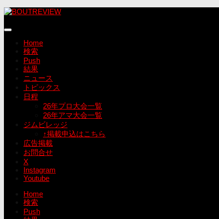
コ
ン
テ
ン
Home
ツ
検索
へ
Push
ス
結果
キ
ニュース
ッ
トピックス
プ
日程
26年プロ大会一覧
26年アマ大会一覧
ジムビレッジ
↑掲載申込はこちら
広告掲載
お問合せ
X
Instagram
Youtube
Home
検索
Push