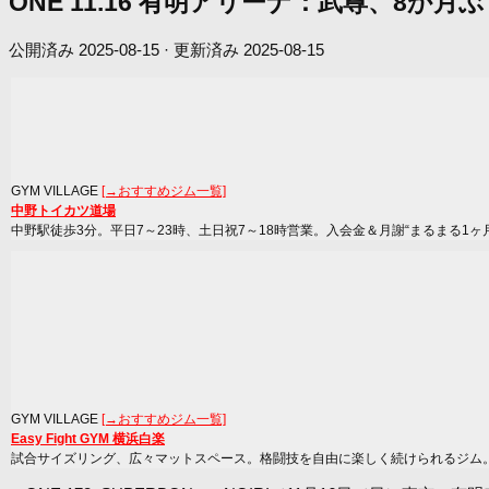
ONE 11.16 有明アリーナ：武尊、8
公開済み
2025-08-15
· 更新済み
2025-08-15
GYM VILLAGE
[→おすすめジム一覧]
中野トイカツ道場
中野駅徒歩3分。平日7～23時、土日祝7～18時営業。入会金＆月謝“まるまる1ヶ
GYM VILLAGE
[→おすすめジム一覧]
Easy Fight GYM 横浜白楽
試合サイズリング、広々マットスペース。格闘技を自由に楽しく続けられるジム。ア