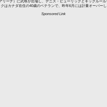
日（日）東京・有明アリーナ）に武尊が出場し、デニス・ピューリックとキッ
リックはカナダ在住の40歳のベテランで、昨年6月には計量オーバ
Sponsored Link