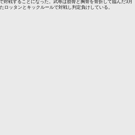
クルールで対戦することになった。武尊は肋骨と胸骨を骨折して臨んだ3月
ーしたロッタンとキックルールで対戦し判定負けしている。