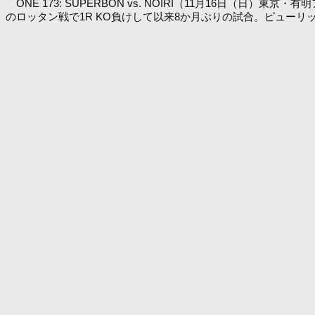
ONE 173: SUPERBON vs. NOIRI（11月16
のロッタン戦で1R KO負けして以来8か月ぶりの試合。ピュー