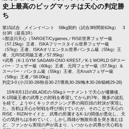
史上最高のビッグマッチは天心の判定勝
ち
第15試合 メインイベント 58kg契約（試合3時間前62kg） 3
分3R（延長1R）
○那須川天心（TARGET/Cygames／RISE世界フェザー級
（57.15kg）王者、ISKAフリースタイル世界フェザー級
（57kg）王者、ISKAオリエンタル世界バンタム級（55kg）王
者、元RISE同級王者／57.95kg）
×武尊（K-1 GYM SAGAMI-ONO KREST／K-1 WORLD GPスー
パー・フェザー級（60kg）王者、元同フェザー級（57.5kg）＆
スーパー・バンタム級（55kg）王者、元Krushフェザー級
（58kg）王者／58.00kg）
判定3-0 (小川30-28/秋谷30-27/豊島30-28/梅木30-28/箱崎29-28)
15年8月1日のBLADEの-55kgトーナメントで天心が優勝後、
K-1同級王者の武尊との対戦を希望してから約7年。幾多の波乱
を経て、ようやくキックボクシング界の両巨頭の対決が実現し
た。当初は天心が対戦を呼び掛けていたが、そのことで天心の
RISE・RIZINサイドと、武尊の所属するK-1の関係が悪化し、天
心の気持ちは冷めていく。しかし両雄が無敗街道を突き進むほ
ど、ファンから実現の声が高まり、いつからか武尊が天心戦を