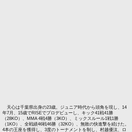
天心は千葉県出身の23歳。ジュニア時代から頭角を現し、14
年7月、15歳でRISEでプロデビューし、キック41戦41勝
（28KO）、MMA 4戦4勝（3KO）、ミックスルール1戦1勝
（1KO）、全戦績46戦46勝（32KO）、無敗の快進撃を続けた。
4本の王座を獲得し、3度のトーナメントを制し、村越優汰、ロ