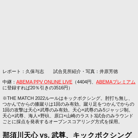
レポート：久保与志 試合見所紹介・写真：井原芳徳
中継：
ABEMA PPV ONLINE LIVE
（4404円、
ABEMAプレミアム
に登録すれば20％引きの3516円）
※THE MATCH 2022ルールはキックボクシング。肘打ち無し、
つかんでからの膝蹴りは1回のみ有効。蹴り足をつかんでからの
1回の攻撃は天心×武尊のみ有効。天心×武尊のみ5ジャッジ制。
天心×武尊、海人×野杁、原口×山崎のラスト3試合のみラウンド
ごとに採点を発表するオープンスコアリング方式を採用。
那須川天心 vs. 武尊、キックボクシング