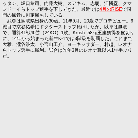
ッタン、堀口恭司、内藤大樹、スアキム、志朗、江幡塁、クマ
ンドーイらトップ選手を下してきた。最近では
4月のRISE
で同
門の風音に判定勝ちしている。
武尊は鳥取県出身の30歳。11年9月、20歳でプロデビュー。6
戦目で京谷祐希にドクターストップ負けしたが、以降は無敗
で、通算41戦40勝（24KO）1敗。Krush -58kg王座獲得を皮切り
に、14年から始まった新生K-1では3階級を制覇した。これまで
大雅、瀧谷渉太、小宮山工介、ヨーキッサダー、村越、レオナ
らトップ選手に勝利。試合は昨年3月のレオナ戦以来1年半ぶり
だ。