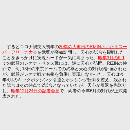
するとコロナ禍突入初年の
20年の大晦日のRIZINさいたまスー
パーアリーナ大会
を武尊が突如訪問し、天心の試合を観戦した
ことをきっかけに実現ムードが一気に高まった。
昨年3月のK-1
での武尊のレオナ・ペタス戦には、逆に天心が訪問。RIZINの仲
介で、6月13日の東京ドームでの武尊と天心の対戦が計画された
が、武尊がレオナ戦で右拳を負傷し実現しなかった。天心は今
年4月のキックボクシング引退とボクシング転向を控え、残され
た試合はその時点で2試合となっていたが、天心が引退を先送り
し、
昨年12月24日の記者会見
で、両者の今年6月の対戦が正式発
表された。