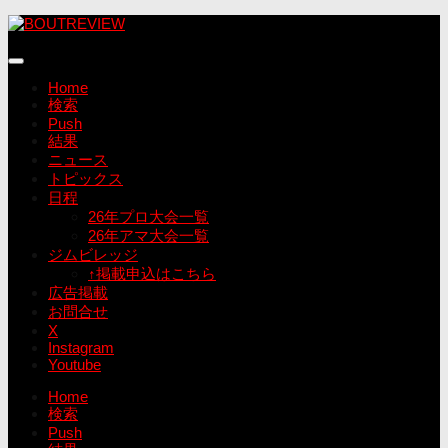
コ
ン
テ
ン
Home
ツ
検索
へ
Push
ス
結果
キ
ニュース
ッ
トピックス
プ
日程
26年プロ大会一覧
26年アマ大会一覧
ジムビレッジ
↑掲載申込はこちら
広告掲載
お問合せ
X
Instagram
Youtube
Home
検索
Push