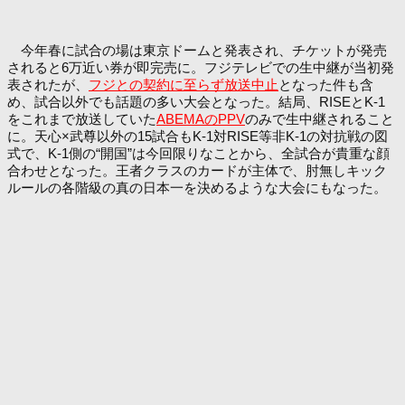
今年春に試合の場は東京ドームと発表され、チケットが発売
されると6万近い券が即完売に。フジテレビでの生中継が当初発
表されたが、
フジとの契約に至らず放送中止
となった件も含
め、試合以外でも話題の多い大会となった。結局、RISEとK-1
をこれまで放送していた
ABEMAのPPV
のみで生中継されること
に。天心×武尊以外の15試合もK-1対RISE等非K-1の対抗戦の図
式で、K-1側の“開国”は今回限りなことから、全試合が貴重な顔
合わせとなった。王者クラスのカードが主体で、肘無しキック
ルールの各階級の真の日本一を決めるような大会にもなった。