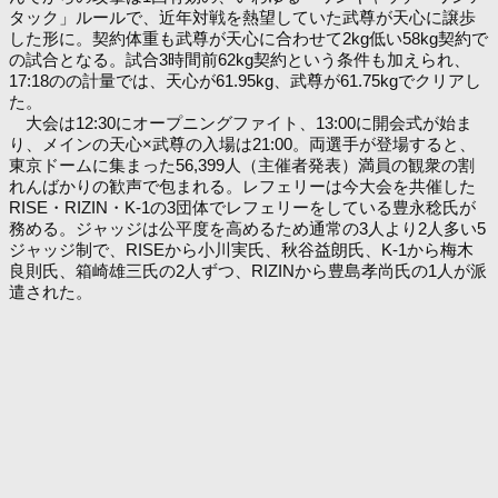
タック」ルールで、近年対戦を熱望していた武尊が天心に譲歩
した形に。契約体重も武尊が天心に合わせて2kg低い58kg契約で
の試合となる。試合3時間前62kg契約という条件も加えられ、
17:18のの計量では、天心が61.95kg、武尊が61.75kgでクリアし
た。
大会は12:30にオープニングファイト、13:00に開会式が始ま
り、メインの天心×武尊の入場は21:00。両選手が登場すると、
東京ドームに集まった56,399人（主催者発表）満員の観衆の割
れんばかりの歓声で包まれる。レフェリーは今大会を共催した
RISE・RIZIN・K-1の3団体でレフェリーをしている豊永稔氏が
務める。ジャッジは公平度を高めるため通常の3人より2人多い5
ジャッジ制で、RISEから小川実氏、秋谷益朗氏、K-1から梅木
良則氏、箱崎雄三氏の2人ずつ、RIZINから豊島孝尚氏の1人が派
遣された。