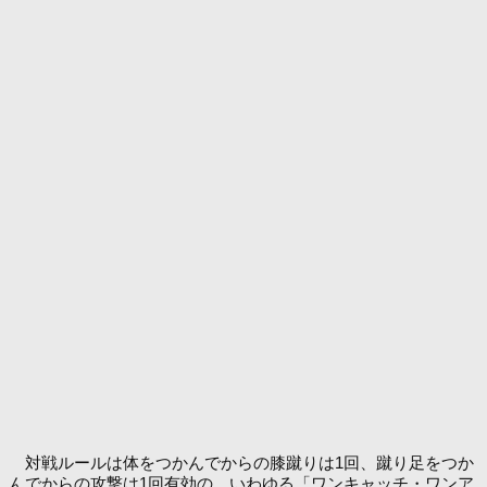
対戦ルールは体をつかんでからの膝蹴りは1回、蹴り足をつか
んでからの攻撃は1回有効の、いわゆる「ワンキャッチ・ワンア