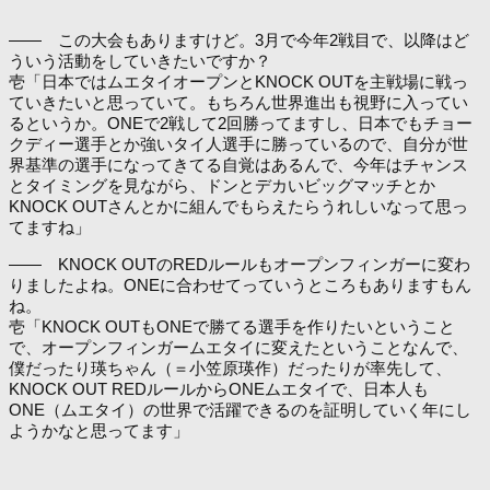
―― この大会もありますけど。3月で今年2戦目で、以降はど
ういう活動をしていきたいですか？
壱「日本ではムエタイオープンとKNOCK OUTを主戦場に戦っ
ていきたいと思っていて。もちろん世界進出も視野に入ってい
るというか。ONEで2戦して2回勝ってますし、日本でもチョー
クディー選手とか強いタイ人選手に勝っているので、自分が世
界基準の選手になってきてる自覚はあるんで、今年はチャンス
とタイミングを見ながら、ドンとデカいビッグマッチとか
KNOCK OUTさんとかに組んでもらえたらうれしいなって思っ
てますね」
―― KNOCK OUTのREDルールもオープンフィンガーに変わ
りましたよね。ONEに合わせてっていうところもありますもん
ね。
壱「KNOCK OUTもONEで勝てる選手を作りたいということ
で、オープンフィンガームエタイに変えたということなんで、
僕だったり瑛ちゃん（＝小笠原瑛作）だったりが率先して、
KNOCK OUT REDルールからONEムエタイで、日本人も
ONE（ムエタイ）の世界で活躍できるのを証明していく年にし
ようかなと思ってます」