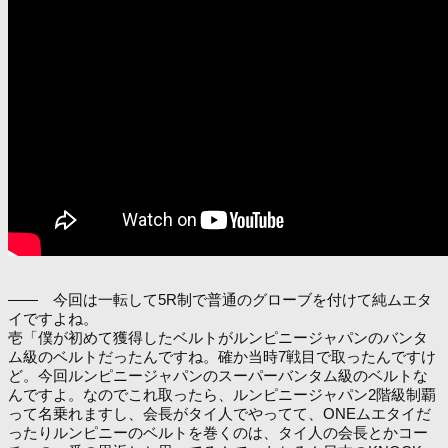
―― 今回は一転して5R制で普通のグローブを付けて純ムエタ
イですよね。
壱「僕が初めて獲得したベルトがルンピニージャパンのバンタ
ム級のベルトだったんですね。確か当時7戦目で取ったんですけ
ど。今回ルンピニージャパンのスーパーバンタム級のベルトな
んですよ。なのでこれ取ったら、ルンピニージャパン2階級制覇
って名乗れますし、会長がタイ人でやってて、ONEムエタイだ
ったりルンピニーのベルトを巻くのは、タイ人の会長とかコー