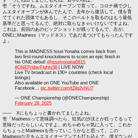
壱「そうですね。ムエタイオープンで育って。コロナ禍で少し
ムエタイオープンが休んでたんで、去年から復活して。僕を育
ててくれた団体でもあるし、そこのベルトを取るのはもう最低
基準だと思ってるんで、絶対に取らなきゃいけないですよね、
これは。前回のあのビッグショットが残ってるんで、左が。
ONEにMadness（マッドネス）であだ名つけてもらったんです
よ」
This is MADNESS Issei Yonaha comes back from
two first-round knockdowns to score an epic finish in
his ONE debut!
@isseiyonaha0815
#ONEFridayFights98
| LIVE NOW
Live TV broadcast in 190+ countries (check local
listings)
Also available on ONE YouTube and ONE
Facebook…
pic.twitter.com/tZilq2yNU7
— ONE Championship (@ONEChampionship)
February 28, 2025
―― Xにもちょっと書かれてましたよね。
壱「Madnessって意味調べたら、狂気の沙汰とか狂ってるって
意味だったらしいんですよ。めちゃめちゃ気に入って。これか
らちょっとMadnessを売っていこうかなと思って。この
Madnessな左をムエタイオープンでも打ち込んで。僕ダウンが