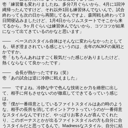
壱「練習量も変わりましたね。多分7月ぐらいから、4月に1回沖
縄帰ったんですけど、それ以外1回も練習休んでないんで。試合
終わっても次の日から再開してるんですよ。森岡戦も終わって3
日間寝込みましたけど、1月4日からジムスタートでそこから来
てるから。9ヶ月ぐらいは練習休んでないから、コツコツが結果
になって出てきているのかなと思います」
―― ベースのスタイル自体はそんなに変わらなかったとして
も、研ぎ澄まされている感じというのは、去年のNJKFの嵐戦と
かですか。
壱「もちろんあれはすごく殺気だった感じがありましたけど、
熱くならなくて良かったです」
―― 会長が熱かったですね（笑）
壱「あの試合は逆に冷静に戦えました」
―― ですよね。冷静な中で色んな技術とか力を緻密に出し
て、相手に何もさせないのが徹底してできてるっていう感じ
は。
壱「僕が一番得意としているファイトスタイルはあの時のよう
な、相手の長所を消してポイントアウトっていうのが一番得意
なスタイルなんですけど、やっぱりお客さんが喜んでくれた
り、このボーナスとかが出るファイトスタイルの方も自分に合
うスタイルだと思ってるんで。Madnessなスタイル、自分に結