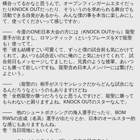
構合ってるかなと思うんで。オープンフィンガームエタイだっ
たりKNOCK OUTだったり、そういうのを求められる舞台でも
活動できる自覚があるから、みんな僕の事を本当に楽しみにし
て、使ってくださいって感じですか」
―― 今度のONE日本大会の方には（KNOCK OUTから）龍聖
選手が出ますし、ロマンティック（というフレーズをXで龍聖
も）使ってて。
壱「彼も結構すごい可愛くて、ずっと僕の試合前も気にかけて
くれて。あいつも試合近いのに俺のこと気にかけてくれて、試
合前日もメッセージしてましたし。兄貴のような後輩。あいつ
にも勝って欲しいですね。龍聖含め日本人メンバーには繋げた
よという」
―― （龍聖の）相手がスリヤンレックだからどんな試合にな
るんだろうなというのもありますけどね
壱「全然龍聖が勝つだろうなと思うんですけど、龍聖に勝って
もらわないと困りますよね。KNOCK OUTのスターなんで」
―― 他のシュートボクシングの海人選手だったり、BOM
RWSの吉成（名高）選手が出たりとか、日本のオールスター的
な感じもありますもんね。
壱「当日現地にもいくんで」