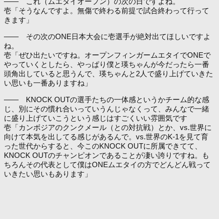
―― これ（ムエタイオープン）の次の日ですよね。
壱「そうなんですよ。無傷で終わる前提で試合終わって行って
きます」
―― その次のONE日本大会に壱選手が絶対出てほしいですよ
ね。
壱「ぜひ出たいですね。オープンフィンガームエタイでONEで
やっていくとしたら、やっぱり僕と瑛ちゃんが今だったら一番
頭角出していると思うんで、瑛ちゃんと2人で盛り上げていきた
い思いも一番ありますね」
―― KNOCK OUTの選手たちの一体感というかチーム的な感
じ、別にその慣れ合いっていうんじゃなくって、みんなで一緒
に盛り上げていこうという感じはすごくいい雰囲気です
壱「カンボジアのクンクメール（との対抗戦）とか、vs.世界に
向けて本気を出してる感じがあるんで。vs.世界のK-1を見て育
った世代からすると、今このKNOCK OUTに所属できてて、
KNOCK OUTのチャンピオンであることが凄い誇りですね。も
ちろんその代表として僕はONEムエタイの方でどんどん戦って
いきたい思いもあります」