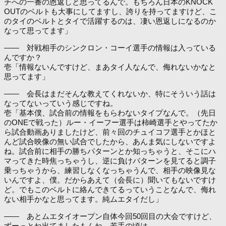
チへの一番の恩返しと思ってるんで。もちろん日本のKNOCK
OUTのベルトも大事にしてますし、誇りを持ってますけど、こ
のタイのベルトとタイで活躍するのは、凄い恩返しになるのか
なって思ってます」
―― 対戦相手のシンクロン・コーイ選手の情報は入っている
んですか？
壱「情報ないんですけど、まあタイ人なんで、侮れないかなと
思ってます」
―― 会長はまだそんな教えてくれないか、特にそういう話は
なってないっていう感じですね。
壱「基本僕、試合前の情報をもらわないタイプなんで。（先日
のONEで戦った）ルー・イーフー選手は柿崎選手とやってたか
ら試合動画ありましたけど、前々回のチュイコフ選手とかほと
んど試合映像の無い試合でしたから、あんま気にしないですよ
ね。試合前に相手の勝ちパターンとか知っちゃうと、そこにハ
マってきた時焦っちゃうし、逆に負けパターンを見てると調子
乗っちゃうから、練習しなくなっちゃうんで、相手の映像見な
いんですよ、僕。だからあえて（会長に）聞いてもないですけ
ど。でもこのベルトに絡んできてるっていうことなんで、侮れ
ない相手かなと思ってます。純ムエタイだし」
―― あとムエタイオープン自体今回50回目の大会ですけど、
ずーっとね出てましたもんね、若手の頃は。