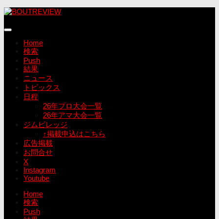
コ
ン
テ
ン
Home
ツ
検索
へ
Push
ス
結果
キ
ニュース
ッ
トピックス
プ
日程
26年プロ大会一覧
26年アマ大会一覧
ジムビレッジ
↑掲載申込はこちら
広告掲載
お問合せ
X
Instagram
Youtube
Home
検索
Push