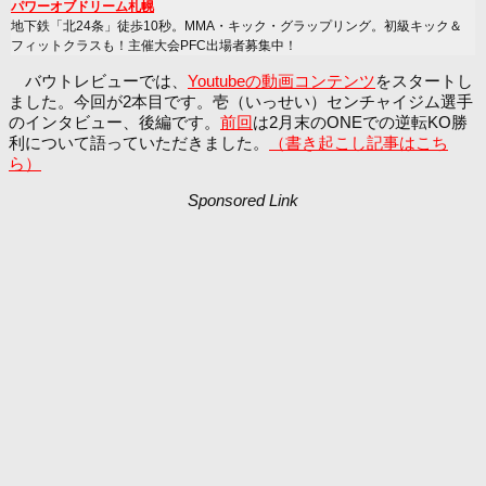
パワーオブドリーム札幌
地下鉄「北24条」徒歩10秒。MMA・キック・グラップリング。初級キック＆
フィットクラスも！主催大会PFC出場者募集中！
バウトレビューでは、
Youtubeの動画コンテンツ
をスタートし
ました。今回が2本目です。壱（いっせい）センチャイジム選手
のインタビュー、後編です。
前回
は2月末のONEでの逆転KO勝
利について語っていただきました。
（書き起こし記事はこち
ら）
Sponsored Link