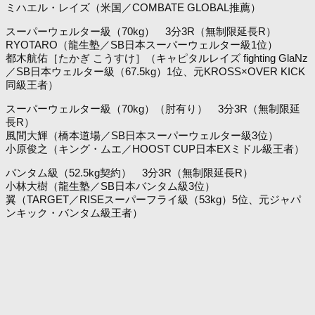
ミハエル・レイズ（米国／COMBATE GLOBAL推薦）
スーパーウェルター級（70kg） 3分3R（無制限延長R）
RYOTARO（龍生塾／SB日本スーパーウェルター級1位）
都木航佑［たかぎ こうすけ］（キャピタルレイズ fighting GlaNz
／SB日本ウェルター級（67.5kg）1位、元KROSS×OVER KICK
同級王者）
スーパーウェルター級（70kg）（肘有り） 3分3R（無制限延
長R）
風間大輝（橋本道場／SB日本スーパーウェルター級3位）
小原俊之（キング・ムエ／HOOST CUP日本EXミドル級王者）
バンタム級（52.5kg契約） 3分3R（無制限延長R）
小林大樹（龍生塾／SB日本バンタム級3位）
翼（TARGET／RISEスーパーフライ級（53kg）5位、元ジャパ
ンキック・バンタム級王者）