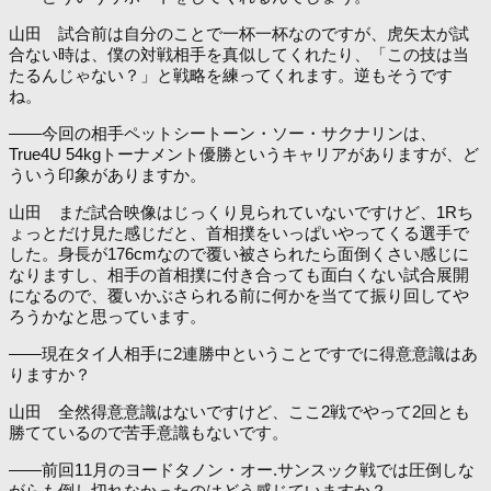
山田 試合前は自分のことで一杯一杯なのですが、虎矢太が試
合ない時は、僕の対戦相手を真似してくれたり、「この技は当
たるんじゃない？」と戦略を練ってくれます。逆もそうです
ね。
――今回の相手ペットシートーン・ソー・サクナリンは、
True4U 54kgトーナメント優勝というキャリアがありますが、ど
ういう印象がありますか。
山田 まだ試合映像はじっくり見られていないですけど、1Rち
ょっとだけ見た感じだと、首相撲をいっぱいやってくる選手で
した。身長が176cmなので覆い被さられたら面倒くさい感じに
なりますし、相手の首相撲に付き合っても面白くない試合展開
になるので、覆いかぶさられる前に何かを当てて振り回してや
ろうかなと思っています。
――現在タイ人相手に2連勝中ということですでに得意意識はあ
りますか？
山田 全然得意意識はないですけど、ここ2戦でやって2回とも
勝てているので苦手意識もないです。
――前回11月のヨードタノン・オー.サンスック戦では圧倒しな
がらも倒し切れなかったのはどう感じていますか？