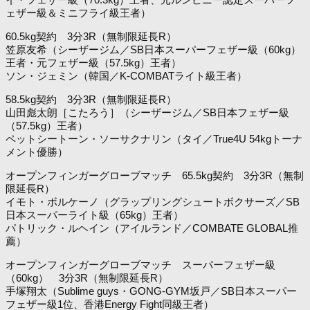
ェザー級＆ミニフライ級王者）
60.5kg契約 3分3R（無制限延長R）
笠原友希（シーザージム／SB日本スーパーフェザー級（60kg）
王者・元フェザー級（57.5kg）王者）
ソン・ジェミン（韓国／K-COMBATライト級王者）
58.5kg契約 3分3R（無制限延長R）
山田彪太朗［こたろう］（シーザージム／SB日本フェザー級
（57.5kg）王者）
ペットシートーン・ソーサクナリン（タイ／True4U 54kgトーナ
メント優勝）
オープンフィンガーグローブマッチ 65.5kg契約 3分3R（無制
限延長R）
イモト・ボルケーノ（グラップリングシュートボクサーズ／SB
日本スーパーライト級（65kg）王者）
パトリック・ルヘイン（アイルランド／COMBATE GLOBAL推
薦）
オープンフィンガーグローブマッチ スーパーフェザー級
（60kg） 3分3R（無制限延長R）
手塚翔太（Sublime guys・GONG-GYM坂戸／SB日本スーパー
フェザー級1位、香港Energy Fight同級王者）