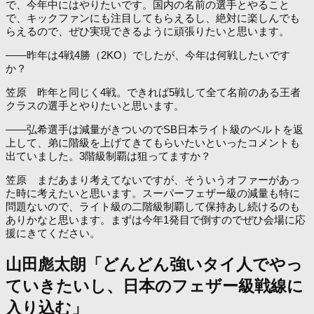
で、今年中にはやりたいです。国内の名前の選手とやること
で、キックファンにも注目してもらえるし、絶対に楽しんでも
らえるので、ぜひ実現できるように頑張りたいと思います。
――昨年は4戦4勝（2KO）でしたが、今年は何戦したいです
か？
笠原 昨年と同じく4戦。できれば5戦して全て名前のある王者
クラスの選手とやりたいと思います。
――弘希選手は減量がきついのでSB日本ライト級のベルトを返
上して、弟に階級を上げてきてもらいたいといったコメントも
出ていました。3階級制覇は狙ってますか？
笠原 まだあまり考えてないですが、そういうオファーがあっ
た時に考えたいと思います。スーパーフェザー級の減量も特に
問題ないので、ライト級の二階級制覇して保持あし続けるのも
ありかなと思います。まずは今年1発目で倒すのでぜひ会場に応
援にきてください。
山田彪太朗「どんどん強いタイ人でやっ
ていきたいし、日本のフェザー級戦線に
入り込む」