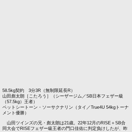
58.5kg契約 3分3R（無制限延長R）
山田彪太朗［こたろう］（シーザージム／SB日本フェザー級
（57.5kg）王者）
ペットシートーン・ソーサクナリン（タイ／True4U 54kgトーナ
メント優勝）
山田ツインズの兄・彪太朗は21歳。22年12月のRISE＋SB合
同大会でRISEフェザー級王者の門口佳佑に判定負けしたが、昨