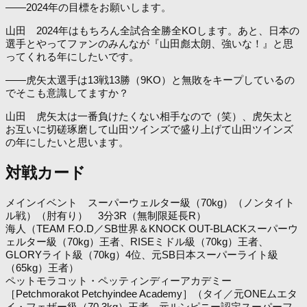
――2024年の目標をお願いします。
山田 2024年はもちろん全試合全勝全KOします。あと、日本の
選手とやってファンのみんなが『山田彪太朗、強いな！』と思
ってくれる年にしたいです。
――虎矢太選手は13戦13勝（9KO）と無敗をキープしているの
でそこも意識してますか？
山田 虎矢太は一番負けたくない相手なので（笑）、虎矢太と
お互いに切磋琢磨して山田ツインズで盛り上げて山田ツインズ
の年にしたいと思います。
対戦カード
メインイベント スーパーウェルター級（70kg）（ノンタイト
ル戦）（肘有り） 3分3R（無制限延長R）
海人（TEAM F.O.D／SB世界＆KNOCK OUT-BLACKスーパーウ
ェルター級（70kg）王者、RISEミドル級（70kg）王者、
GLORYライト級（70kg）4位、元SB日本スーパーライト級
（65kg）王者）
ペットモラコット・ペッティンディーアカデミー
［Petchmorakot Petchyindee Academy］（タイ／元ONEムエタ
イ・フェザー級（70.3kg）王者、元ルンピニー認定スーパーフ