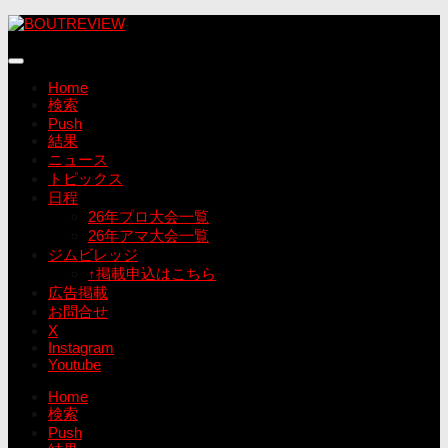
コ
ン
テ
ン
Home
ツ
検索
へ
Push
ス
結果
キ
ニュース
ッ
トピックス
プ
日程
26年プロ大会一覧
26年アマ大会一覧
ジムビレッジ
↑掲載申込はこちら
広告掲載
お問合せ
X
Instagram
Youtube
Home
検索
Push