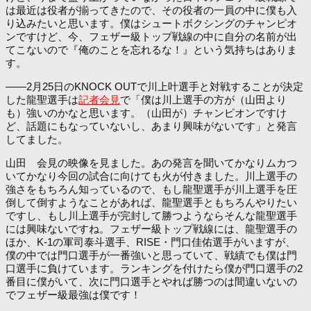
は最近は役者が揃ってきたので、その役者の一員の中に僕も入
り込みたいと思います。僕はシュートボクシングのチャンピオ
ンですけど、今、フェザー級トップ戦線の中に自分の名前が出
てこないので『俺のことを忘れるな！』という気持ちはありま
す。
――2月25日のKNOCK OUTで川上叶選手と対戦することが決定
した龍聖選手は
記者会見
で「僕は川上選手の方が（山田より
も）強いのかなと思います。（山田が）チャンピオンですけ
ど、話題にもなっていないし、あまり興味がないです」と発言
してました。
山田 会見の映像を見ました。あの発言を聞いてかなりムカつ
いてかなり今回の試合に向けても火が付きました。川上選手の
強さをもちろん知っているので、もし龍聖選手が川上選手を圧
倒して倒すようなことがあれば、龍聖選手ともちろんやりたい
ですし、もし川上選手が完封して勝つようならそんな龍聖選手
には興味ないですね。フェザー級トップ戦線には、龍聖選手の
ほか、K-1の軍司泰斗選手、RISE・門口佳佑選手がいますが、
僕の中では門口選手が一番強いと思っていて、戦績でも僕は門
口選手に負けています。ランキングを付けたら僕が門口選手の2
番目に僕がいて、次に門口選手とやれば勝つのは間違いないの
でフェザー級最強は僕です！