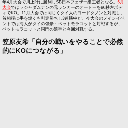
年4月大会で川上叶に勝利しSB日本フェザー級王者となる。
6月
大会
ではラジャダムナンの元ランカーのオートーを86秒左ボデ
ィでKO。11月大会では同じくタイ人のヨードタノンと対戦し、
首相撲に手を焼くも判定勝ちし3連勝中だ。今大会のメインイベ
ントでは海人がタイの強豪・ペットモラコットと対戦するが、
ペットモラコットと同門の選手と今回対戦する。
笠原友希「自分の戦いをやることで必然
的にKOにつながる」