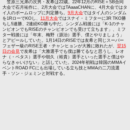
笠原三兄弟の次男・友希は22歳。22年12月のRISE＋SB合同
大会で石月祐作に、2月大会ではTAaaaCHANに、4月大会ではタ
イ人のポームロップに判定勝ち。
9月大会
ではタイ人のシンダム
を1RローでKOし、
11月大会
ではスナイ・ミフターに3R TKO勝
ちし5連勝、2連続KO勝ち中だ。シンダム戦後には「K-1のチャ
ンピオンでもRISEのチャンピオンでも受けて立ちます」、ミフ
ター戦後には「年末、梅野（源治）選手、僕とやりましょう」
とアピールしていた。1月14日のRISEでは友希と同じスーパー
フェザー級のRISE王者・チャンヒョンが大雅に敗れたが、
翌15
日の会見
で友希は「大雅選手でも僕は勝てるなと思うし、レオ
ナ（・ペタス）選手や朝久（裕貴）選手といった選手と僕はや
らなきゃいけない」と話していた。2024年初戦は韓国のMMAイ
ベントROAD FCにも出場している立ち技とMMAの二刀流選
手・ソン・ジェミンと対戦する。