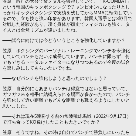
笠原 散打の大会で金メダルを獲得していて、「K-COMBAT」
という韓国のキックボクシングでチャンピオンになったりとし
っかりキックボクシングで実績を残してからMMAに転向してい
るので、立ち技も強い印象があります。韓国人選手とは3戦目で
対戦した経験があり、凄く身体が頑丈でフィジカルも強く、タ
イ人とは全然リズムが違いましたね。
――試合に向けては今どういうところを強化していますか？
笠原 ボクシングのパーソナルトレーニングでパンチを今強化
していてパンチもだいぶ成長しています。パンチに限らず、何
でもできるトータルファイターになりつつあるので今度の試合
を楽しみにしてもらいたいですね。
――なぜパンチを強化しようと思ったのでしょう？
笠原 自分的にもあまりパンチは得意ではないと思っていて、
ガツガツ来る相手に結構入られる場面が多かったので、パンチ
を強化して近い距離でもどんな距離でも戦えるようにしたいと
思いました。
――それは現在5連勝する前の常陸飛雄馬戦（2022年9月17日）
で打ち合ってKO負けしたことも大きいですか？
笠原 そうですね。その時は自分でパンチで勝負しにいったら