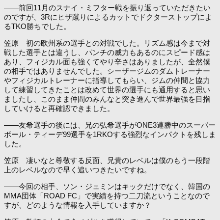
――前回11月のスナイ・ミフター戦を振り返っていただきたい
のですが、3Rにヒザ蹴りによるカットでドクターストップによ
るTKO勝ちでした。
笠原 初の欧州系の選手との対戦でした。リズム感は今まで対
戦した選手とは違うし、パンチの威力もあるのにスピード感は
あり、フィジカル面も強くてやり辛さはありましたが、全然僕
の相手ではありませんでした。シーザージムのダムトレーナー
やフィジカルトレーナーに指導してもらい、ジムの仲間と協力
して練習してきたことは改めて世界の選手にも通用すると思い
ましたし、このまま仲間のみんなと突き進んで世界最強を目指
していけると再確認できました。
――友希選手の後には、兄の弘希選手がONE3連勝中のスーパー
ボール・ティーデ99選手を1RKOする強烈なインパクトを残しま
した。
笠原 凄いなと尊敬する反面、兄貴のレベルは僕のもう一段階
上のレベルなので早く追いつきたいですね。
――今回の相手、ソン・ジェミンはキックだけでなく、韓国の
MMA団体「ROAD FC」で実績を持つ二刀流ということなので
すが、どのような情報を入手していますか？