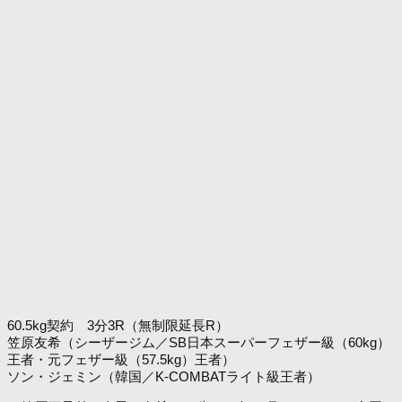
60.5kg契約 3分3R（無制限延長R）
笠原友希（シーザージム／SB日本スーパーフェザー級（60kg）
王者・元フェザー級（57.5kg）王者）
ソン・ジェミン（韓国／K-COMBATライト級王者）